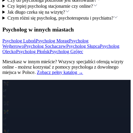
Czy do psychologa potrzebne jest skierowanie?
Czy lepiej psycholog stacjonarnie czy online?
Jak długo czeka się na wizytę?
Czym różni się psycholog, psychoterapeuta i psychiatra?
Psycholog w innych miastach
Psycholog
Luboń
Psycholog
Morąg
Psycholog
Wejherowo
Psycholog
Sochaczew
Psycholog
Słupca
Psycholog
Olecko
Psycholog
Płońsk
Psycholog
Grójec
Mieszkasz w innym mieście? Wszyscy specjaliści oferują wizyty
online - możesz korzystać z pomocy psychologa z dowolnego
miejsca w Polsce.
Zobacz pełny katalog →