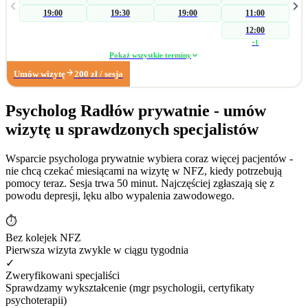
skierowania na badania laboratoryjne w celu wykluczenia somatycznych
19:00
19:30
19:00
11:00
przyczyn zaburzenia, a następnie koncentruję się na czynnikach
psychogennych. W zakresie wsparcia seksuologicznego pomagam parom i
12:00
osobom indywidualnym podczas konfliktów wpływających na ich seksualność.
+
1
Pracuję również z: • zaburzeniami libido (hiperlibidemia, hipolibidemia), •
Pokaż wszystkie terminy
chorobami somatycznymi takimi jak pochwica, wulwodynia, • uzależnieniami
Umów wizytę
200
zł
/ sesja
od pornografii oraz masturbacji, • wpływem substancji psychoaktywnych na
seksualność. Poza obszarem seksuologicznym wspieram osoby z trudnościami
w radzeniu sobie z: • zarządzaniem trudnymi emocjami, • relacjami
Psycholog Radłów prywatnie - umów
społecznymi, • sytuacjami kryzysowymi i stresem adaptacyjnym, • obniżonym
wizytę u sprawdzonych specjalistów
nastrojem i lękiem. Dzięki wieloletniemu doświadczeniu w biznesie zapraszam
również na konsultacje dotyczące: • wypalenia zawodowego, • kryzysu
związanego z długotrwałym poszukiwaniem pracy, • stresu związanego ze
Wsparcie psychologa prywatnie wybiera coraz więcej pacjentów -
zmianą zawodową. Moje największe sukcesy zawodowe: • terapia
nie chcą czekać miesiącami na wizytę w NFZ, kiedy potrzebują
krótkoterminowa, której efektem było dokonanie coming outu w rodzinie, •
pomocy teraz. Sesja trwa 50 minut. Najczęściej zgłaszają się z
diagnoza wytrysku wstecznego, • diagnoza pochwicy.
powodu depresji, lęku albo wypalenia zawodowego.
⏱
Bez kolejek NFZ
Pierwsza wizyta zwykle w ciągu tygodnia
✓
Zweryfikowani specjaliści
Sprawdzamy wykształcenie (mgr psychologii, certyfikaty
psychoterapii)