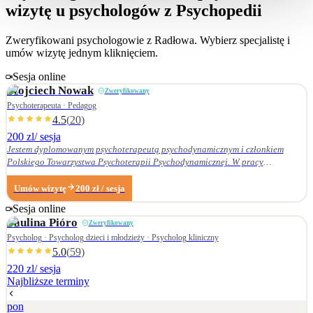
wizytę u psychologów z Psychopedii
Zweryfikowani psychologowie z
Radłowa
. Wybierz specjalistę i
umów wizytę jednym kliknięciem.
Sesja online
Wojciech
Nowak
Zweryfikowany
Psychoterapeuta · Pedagog
4.5
(
20
)
200 zl
/ sesja
Jestem dyplomowanym psychoterapeutą psychodynamicznym i członkiem
Polskiego Towarzystwa Psychoterapii Psychodynamicznej. W pracy
terapeutycznej wnikliwie słucham pacjenta i podążam za jego narracją. Moje
zainteresowania zawodowe obejmują przede wszystkim: • psychoterapię
Umów wizytę
200
zł
/ sesja
zaburzeń osobowości, • zaburzenia nerwicowe i lękowe, • problematykę relacji
Sesja online
małżeńskich i rodzinnych. Nie zajmuję się terapią uzależnień. Ukończyłem
Paulina
Pióro
Zweryfikowany
Wydział Nauk Pedagogicznych Dolnośląskiej Szkoły Wyższej we Wrocławiu —
w 2007 r. studia licencjackie (pedagogika rodzinna), a w 2009 r. magisterskie
Psycholog · Psycholog dzieci i młodzieży · Psycholog kliniczny
(resocjalizacja). W 2016 r. ukończyłem czteroletnie szkolenie z psychoterapii
5.0
(
59
)
psychodynamicznej w Krakowskim Centrum Psychodynamicznym, a w styczniu
220 zl
/ sesja
2020 r. uzyskałem dyplom psychoterapeuty psychodynamicznego. Od
Najbliższe terminy
ukończenia szkoły psychoterapii regularnie uczestniczę w konferencjach
naukowych organizowanych przez Polskie Towarzystwo Psychoterapii
pon