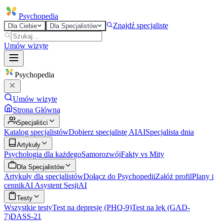
Psycho
pedia
Znajdź specjalistę
Dla Ciebie
Dla Specjalistów
Umów wizytę
Psycho
pedia
Umów wizytę
Strona Główna
Specjaliści
Katalog specjalistów
Dobierz specjalistę AI
AI
Specjalista dnia
Artykuły
Psychologia dla każdego
Samorozwój
Fakty vs Mity
Dla Specjalistów
Artykuły dla specjalistów
Dołącz do Psychopedii
Załóż profil
Plany i
cennik
AI Asystent Sesji
AI
Testy
Wszystkie testy
Test na depresję (PHQ-9)
Test na lęk (GAD-
7)
DASS-21