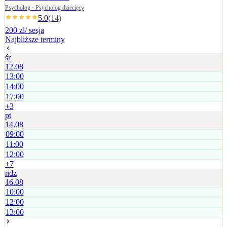
ustalana jest indywidualnie.
Psycholog · Psycholog dziecięcy
5.0
(
14
)
200 zl
/ sesja
Najbliższe terminy
śr
12.08
13:00
14:00
17:00
+
3
pt
14.08
09:00
11:00
12:00
+
7
ndz
16.08
10:00
12:00
13:00