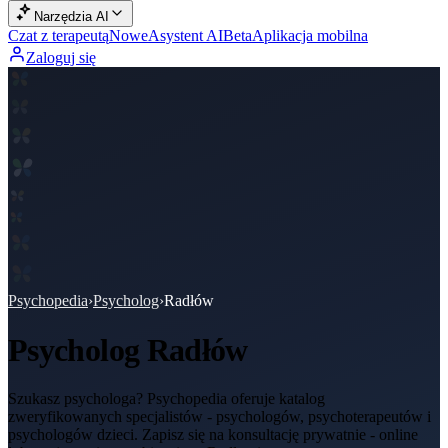
Narzędzia AI
Czat z terapeutą
Nowe
Asystent AI
Beta
Aplikacja mobilna
Zaloguj się
Psychopedia
›
Psycholog
›
Radłów
Psycholog
Radłów
Szukasz psychologa? Psychopedia oferuje katalog
zweryfikowanych specjalistów - psychologów, psychoterapeutów i
psychologów dzieci. Zapisz się na konsultację prywatnie - online