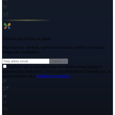
Zdrowie psychiczne co piątek
Najciekawsze artykuły, najnowsze badania i praktyczne porady.
Dołącz do czytelników.
Zapisz →
Zgadzam się na otrzymywanie newslettera redakcyjnego z
najnowszymi artykułami z serwisu psychopedia.pl Oświadczam, że
zapoznałem/am się z
polityką prywatności
.