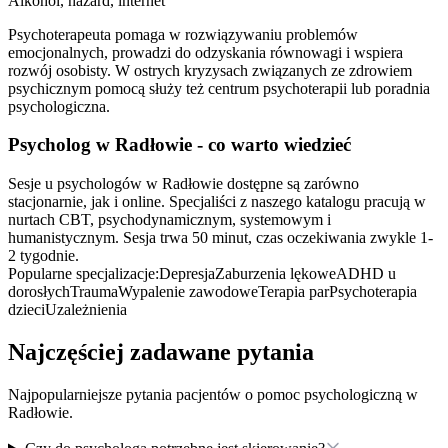
Alkohol, hazard, internet
Psychoterapeuta pomaga w rozwiązywaniu problemów
emocjonalnych, prowadzi do odzyskania równowagi i wspiera
rozwój osobisty. W ostrych kryzysach związanych ze zdrowiem
psychicznym pomocą służy też centrum psychoterapii lub poradnia
psychologiczna.
Psycholog
w Radłowie
- co warto wiedzieć
Sesje u psychologów w Radłowie dostępne są zarówno
stacjonarnie, jak i online. Specjaliści z naszego katalogu pracują w
nurtach CBT, psychodynamicznym, systemowym i
humanistycznym. Sesja trwa 50 minut, czas oczekiwania zwykle 1-
2 tygodnie.
Popularne specjalizacje:
Depresja
Zaburzenia lękowe
ADHD u
dorosłych
Trauma
Wypalenie zawodowe
Terapia par
Psychoterapia
dzieci
Uzależnienia
Najczęściej zadawane pytania
Najpopularniejsze pytania pacjentów o pomoc psychologiczną
w
Radłowie
.