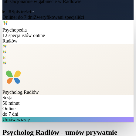
lub stacjonarnie w gabinecie w Radłowie.
Spis treści
Online:
do 7 dni
Zweryfikowani specjaliści
Psychopedia
12
specjalistów online
Radłów
Psycholog
Radłów
Sesja
50 minut
Online
do 7 dni
Umów wizytę
Psycholog Radłów - umów prywatnie