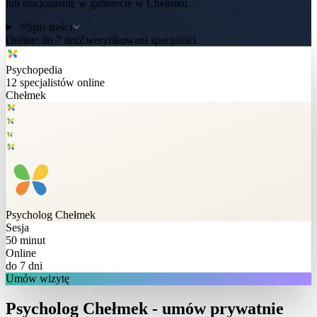
lub stacjonarnie w gabinecie w Chełmku.
Spis treści
Online:
do 7 dni
Zweryfikowani specjaliści
Psychopedia
12
specjalistów online
Chełmek
Psycholog
Chełmek
Sesja
50 minut
Online
do 7 dni
Umów wizytę
Psycholog Chełmek - umów prywatnie