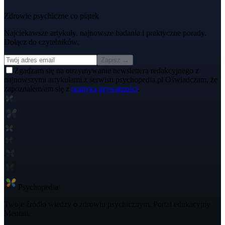
Zdrowie psychiczne co piątek
Najciekawsze artykuły, najnowsze badania i praktyczne porady.
Dołącz do czytelników.
Zapisz →
Zgadzam się na otrzymywanie newslettera redakcyjnego z
najnowszymi artykułami z serwisu psychopedia.pl Oświadczam, że
zapoznałem/am się z
polityką prywatności
.
Psycho
pedia
Twoje źródło wiedzy o zdrowiu psychicznym. Portal edukacyjny
Mentali.