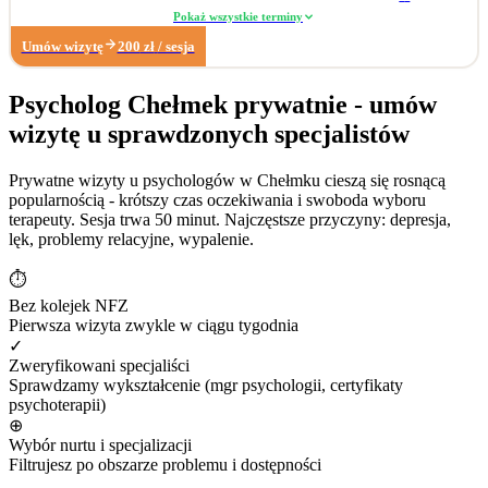
Pracuję również z: • zaburzeniami libido (hiperlibidemia, hipolibidemia), •
Pokaż wszystkie terminy
chorobami somatycznymi takimi jak pochwica, wulwodynia, • uzależnieniami
Umów wizytę
200
zł
/ sesja
od pornografii oraz masturbacji, • wpływem substancji psychoaktywnych na
seksualność. Poza obszarem seksuologicznym wspieram osoby z trudnościami
w radzeniu sobie z: • zarządzaniem trudnymi emocjami, • relacjami
Psycholog Chełmek prywatnie - umów
społecznymi, • sytuacjami kryzysowymi i stresem adaptacyjnym, • obniżonym
wizytę u sprawdzonych specjalistów
nastrojem i lękiem. Dzięki wieloletniemu doświadczeniu w biznesie zapraszam
również na konsultacje dotyczące: • wypalenia zawodowego, • kryzysu
związanego z długotrwałym poszukiwaniem pracy, • stresu związanego ze
Prywatne wizyty u psychologów w Chełmku cieszą się rosnącą
zmianą zawodową. Moje największe sukcesy zawodowe: • terapia
popularnością - krótszy czas oczekiwania i swoboda wyboru
krótkoterminowa, której efektem było dokonanie coming outu w rodzinie, •
terapeuty. Sesja trwa 50 minut. Najczęstsze przyczyny: depresja,
diagnoza wytrysku wstecznego, • diagnoza pochwicy.
lęk, problemy relacyjne, wypalenie.
⏱
Bez kolejek NFZ
Pierwsza wizyta zwykle w ciągu tygodnia
✓
Zweryfikowani specjaliści
Sprawdzamy wykształcenie (mgr psychologii, certyfikaty
psychoterapii)
⊕
Wybór nurtu i specjalizacji
Filtrujesz po obszarze problemu i dostępności