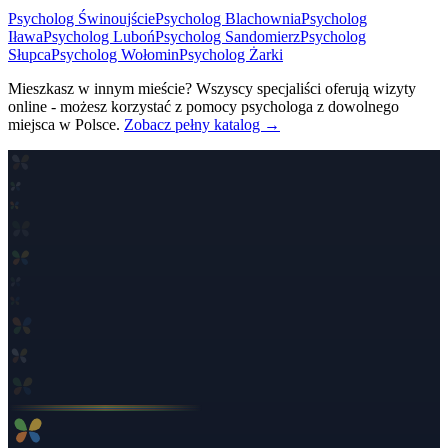
Psycholog
Świnoujście
Psycholog
Blachownia
Psycholog
Iława
Psycholog
Luboń
Psycholog
Sandomierz
Psycholog
Słupca
Psycholog
Wołomin
Psycholog
Żarki
Mieszkasz w innym mieście? Wszyscy specjaliści oferują wizyty
online - możesz korzystać z pomocy psychologa z dowolnego
miejsca w Polsce.
Zobacz pełny katalog →