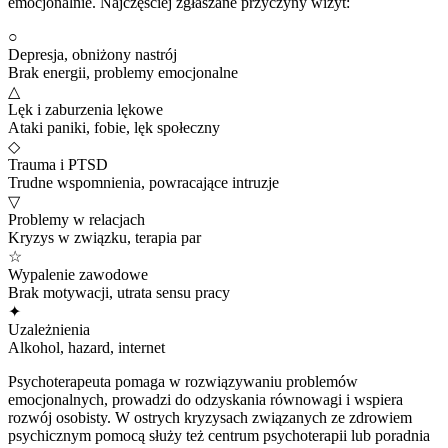
emocjonalnie. Najczęściej zgłaszane przyczyny wizyt:
○
Depresja, obniżony nastrój
Brak energii, problemy emocjonalne
△
Lęk i zaburzenia lękowe
Ataki paniki, fobie, lęk społeczny
◇
Trauma i PTSD
Trudne wspomnienia, powracające intruzje
▽
Problemy w relacjach
Kryzys w związku, terapia par
☆
Wypalenie zawodowe
Brak motywacji, utrata sensu pracy
✦
Uzależnienia
Alkohol, hazard, internet
Psychoterapeuta pomaga w rozwiązywaniu problemów
emocjonalnych, prowadzi do odzyskania równowagi i wspiera
rozwój osobisty. W ostrych kryzysach związanych ze zdrowiem
psychicznym pomocą służy też centrum psychoterapii lub poradnia