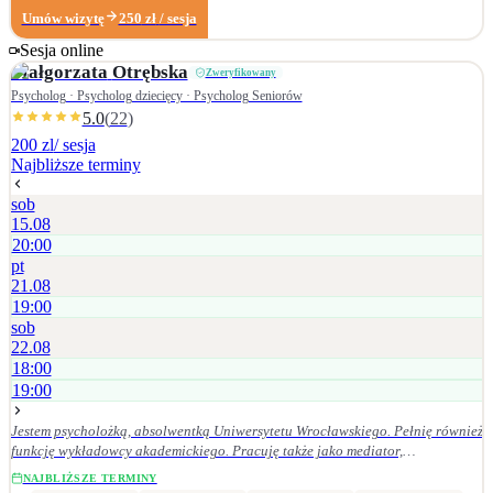
lękowe, zaburzenia obsesyjno-kompulsywne, obniżone libido, problemy ze
Umów wizytę
250
zł
/ sesja
snem, trudności w nawiązywaniu kontaktów społecznych, zdrada, poradnictwo
Sesja online
seksuologiczne okołoporodowe, wsparcie okołoporodowe, zaburzenia
Małgorzata
Otrębska
Zweryfikowany
orgazmu, zaburzenia seksualne wywołane lękiem, zbyt wysokie libido,
uzależnienie od masturbacji.
Psycholog · Psycholog dziecięcy · Psycholog Seniorów
5.0
(
22
)
200 zl
/ sesja
Najbliższe terminy
sob
15.08
20:00
pt
21.08
19:00
sob
22.08
18:00
19:00
Jestem psycholożką, absolwentką Uniwersytetu Wrocławskiego. Pełnię również
funkcję wykładowcy akademickiego. Pracuję także jako mediator,
specjalizując się w sprawach rodzinnych, karnych i cywilnych. Na co dzień
NAJBLIŻSZE TERMINY
prowadzę warsztaty, terapie i konsultacje psychologiczne dla dzieci, młodzieży