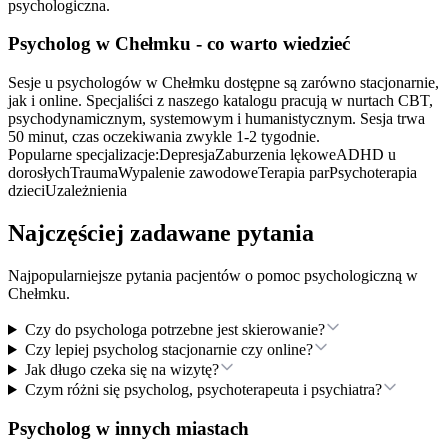
psychologiczna.
Psycholog
w Chełmku
- co warto wiedzieć
Sesje u psychologów w Chełmku dostępne są zarówno stacjonarnie,
jak i online. Specjaliści z naszego katalogu pracują w nurtach CBT,
psychodynamicznym, systemowym i humanistycznym. Sesja trwa
50 minut, czas oczekiwania zwykle 1-2 tygodnie.
Popularne specjalizacje:
Depresja
Zaburzenia lękowe
ADHD u
dorosłych
Trauma
Wypalenie zawodowe
Terapia par
Psychoterapia
dzieci
Uzależnienia
Najczęściej zadawane pytania
Najpopularniejsze pytania pacjentów o pomoc psychologiczną
w
Chełmku
.
Czy do psychologa potrzebne jest skierowanie?
Czy lepiej psycholog stacjonarnie czy online?
Jak długo czeka się na wizytę?
Czym różni się psycholog, psychoterapeuta i psychiatra?
Psycholog w innych miastach