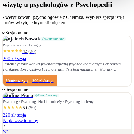
wizytę u psychologów z Psychopedii
Zweryfikowani psychologowie z
Chełmka
. Wybierz specjalistę i
umów wizytę jednym kliknięciem.
Sesja online
Wojciech
Nowak
Zweryfikowany
Psychoterapeuta · Pedagog
4.5
(
20
)
200 zl
/ sesja
Jestem dyplomowanym psychoterapeutą psychodynamicznym i członkiem
Polskiego Towarzystwa Psychoterapii Psychodynamicznej. W pracy
terapeutycznej wnikliwie słucham pacjenta i podążam za jego narracją. Moje
zainteresowania zawodowe obejmują przede wszystkim: • psychoterapię
Umów wizytę
200
zł
/ sesja
zaburzeń osobowości, • zaburzenia nerwicowe i lękowe, • problematykę relacji
Sesja online
małżeńskich i rodzinnych. Nie zajmuję się terapią uzależnień. Ukończyłem
Paulina
Pióro
Zweryfikowany
Wydział Nauk Pedagogicznych Dolnośląskiej Szkoły Wyższej we Wrocławiu —
w 2007 r. studia licencjackie (pedagogika rodzinna), a w 2009 r. magisterskie
Psycholog · Psycholog dzieci i młodzieży · Psycholog kliniczny
(resocjalizacja). W 2016 r. ukończyłem czteroletnie szkolenie z psychoterapii
5.0
(
59
)
psychodynamicznej w Krakowskim Centrum Psychodynamicznym, a w styczniu
220 zl
/ sesja
2020 r. uzyskałem dyplom psychoterapeuty psychodynamicznego. Od
Najbliższe terminy
ukończenia szkoły psychoterapii regularnie uczestniczę w konferencjach
naukowych organizowanych przez Polskie Towarzystwo Psychoterapii
wt