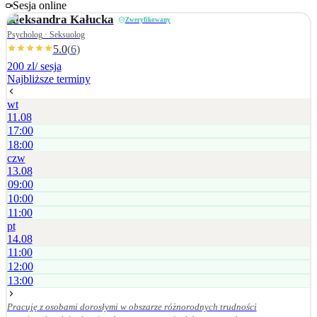
dalszych kroków w atmosferze współpracy i zaufania.
Sesja online
Aleksandra
Kałucka
Zweryfikowany
Psycholog · Seksuolog
5.0
(
6
)
200 zl
/ sesja
Najbliższe terminy
wt
11.08
17:00
18:00
czw
13.08
09:00
10:00
11:00
pt
14.08
11:00
12:00
13:00
Pracuję z osobami dorosłymi w obszarze różnorodnych trudności