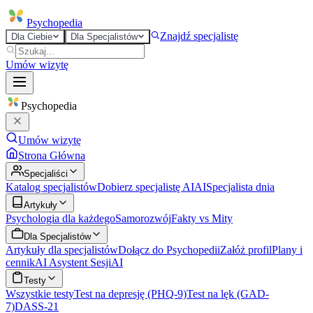
Psycho
pedia
Znajdź specjalistę
Dla Ciebie
Dla Specjalistów
Umów wizytę
Psycho
pedia
Umów wizytę
Strona Główna
Specjaliści
Katalog specjalistów
Dobierz specjalistę AI
AI
Specjalista dnia
Artykuły
Psychologia dla każdego
Samorozwój
Fakty vs Mity
Dla Specjalistów
Artykuły dla specjalistów
Dołącz do Psychopedii
Załóż profil
Plany i
cennik
AI Asystent Sesji
AI
Testy
Wszystkie testy
Test na depresję (PHQ-9)
Test na lęk (GAD-
7)
DASS-21