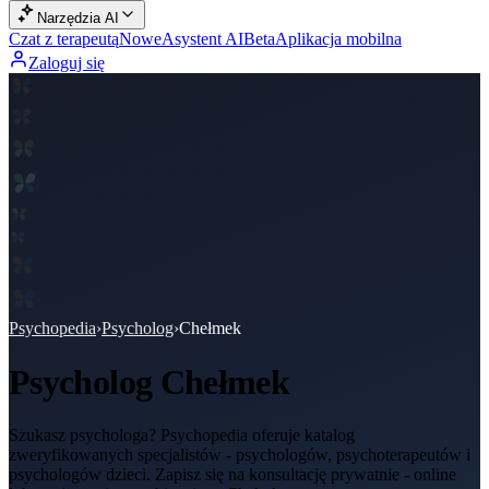
Narzędzia AI
Czat z terapeutą
Nowe
Asystent AI
Beta
Aplikacja mobilna
Zaloguj się
Psychopedia
›
Psycholog
›
Chełmek
Psycholog
Chełmek
Szukasz psychologa? Psychopedia oferuje katalog
zweryfikowanych specjalistów - psychologów, psychoterapeutów i
psychologów dzieci. Zapisz się na konsultację prywatnie - online