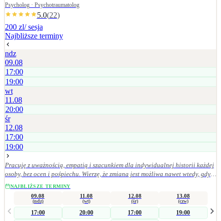
Psycholog · Psychotraumatolog
5.0
(
22
)
200 zl
/ sesja
Najbliższe terminy
ndz
09.08
17:00
19:00
wt
11.08
20:00
śr
12.08
17:00
19:00
Pracuję z uważnością, empatią i szacunkiem dla indywidualnej historii każdej
osoby, bez ocen i pośpiechu. Wierzę, że zmiana jest możliwa nawet wtedy, gdy
wszystko wydaje się bardzo trudne, a proces terapeutyczny może stać się drogą
NAJBLIŻSZE TERMINY
do lepszego rozumienia siebie, odzyskiwania równowagi i budowania życia
09.08
11.08
12.08
13.08
bardziej w zgodzie ze sobą. Jestem psycholożką i psychotraumatolożką w
(ndz)
(wt)
(śr)
(czw)
trakcie całościowego szkolenia psychoterapeutycznego w nurcie poznawczo-
17:00
20:00
17:00
19:00
behawioralnym. W swojej pracy towarzyszę osobom doświadczającym