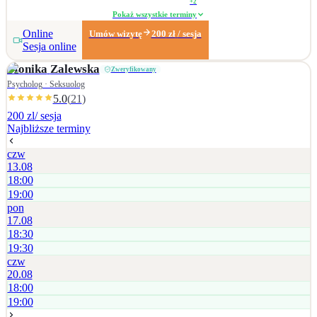
+
2
rodziny zmagające się z problemami wychowawczymi, trudnościami w
Pokaż wszystkie terminy
komunikacji czy stawianiu granic - dorosłych w kryzysach życiowych,
Online
Umów wizytę
200
zł
/ sesja
doświadczających m.in. obniżonego nastroju, lęku, stresu, poczucia
Sesja online
zagubienia, trudności w relacjach
Monika
Zalewska
Zweryfikowany
Psycholog · Seksuolog
5.0
(
21
)
200 zl
/ sesja
Najbliższe terminy
czw
13.08
18:00
19:00
pon
17.08
18:30
19:30
czw
20.08
18:00
19:00