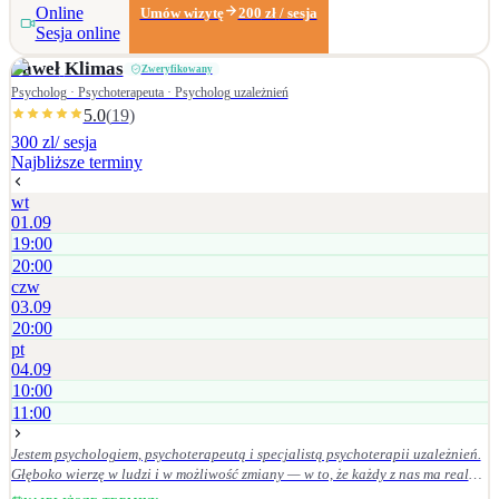
Online
Umów wizytę
200
zł
/ sesja
również online (Skype, Zoom, telefon).
Sesja online
Paweł
Klimas
Zweryfikowany
Psycholog · Psychoterapeuta · Psycholog uzależnień
5.0
(
19
)
300 zl
/ sesja
Najbliższe terminy
wt
01.09
19:00
20:00
czw
03.09
20:00
pt
04.09
10:00
11:00
Jestem psychologiem, psychoterapeutą i specjalistą psychoterapii uzależnień.
Głęboko wierzę w ludzi i w możliwość zmiany — w to, że każdy z nas ma realny
wpływ na swoje życie, wystarczy w to uwierzyć i konsekwentnie działać w