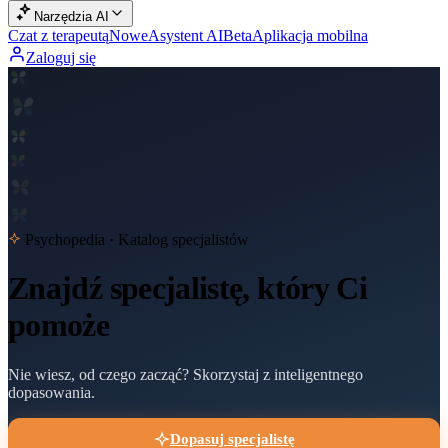
Narzędzia AI
Czat z terapeutą
Nowe
Asystent AI
Beta
Aplikacja mobilna
Zaloguj się
Psychopedia · Katalog specjalistów
Znajdź specjalistę,
który Ci
pomoże
Nie wiesz, od czego zacząć? Skorzystaj z inteligentnego
dopasowania.
Dopasuj specjalistę