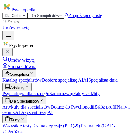
Psycho
pedia
Znajdź specjalistę
Dla Ciebie
Dla Specjalistów
Umów wizytę
Psycho
pedia
Umów wizytę
Strona Główna
Specjaliści
Katalog specjalistów
Dobierz specjalistę AI
AI
Specjalista dnia
Artykuły
Psychologia dla każdego
Samorozwój
Fakty vs Mity
Dla Specjalistów
Artykuły dla specjalistów
Dołącz do Psychopedii
Załóż profil
Plany i
cennik
AI Asystent Sesji
AI
Testy
Wszystkie testy
Test na depresję (PHQ-9)
Test na lęk (GAD-
7)
DASS-21