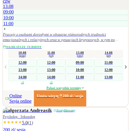
czw
13.08
09:00
10:00
11:00
Pracuję z osobami dorosłymi w obszarze różnorodnych trudności
emocjonalnych i relacyjnych oraz w sytuacjach kryzysowych, w tym po
doświadczeniach przemocy. Wspieram w procesie odzyskiwania równowagi
NAJBLIŻSZE TERMINY
psychicznej, redukcji napięcia i przeciążenia emocjonalnego, a także w
10.08
11.08
13.08
14.08
rozwijaniu bardziej adaptacyjnych sposobów radzenia sobie oraz budowaniu
(pon)
(wt)
(czw)
(pt)
satysfakcjonujących relacji interpersonalnych. W praktyce zawodowej kieruję
12:00
12:00
09:00
11:00
się zasadami etyki zawodowej. Szczególne znaczenie mają dla mnie empatia,
13:00
13:00
10:00
12:00
odpowiedzialność kliniczna, poufność, szacunek oraz uważność na potrzeby
osoby zgłaszającej się po pomoc.
14:00
14:00
11:00
13:00
+
5
+
2
Pokaż wszystkie terminy
Online
Umów wizytę
200
zł
/ sesja
Sesja online
Małgorzata
Andreasik
Zweryfikowany
Psycholog · Seksuolog
5.0
(
1
)
200 zl
/ sesja