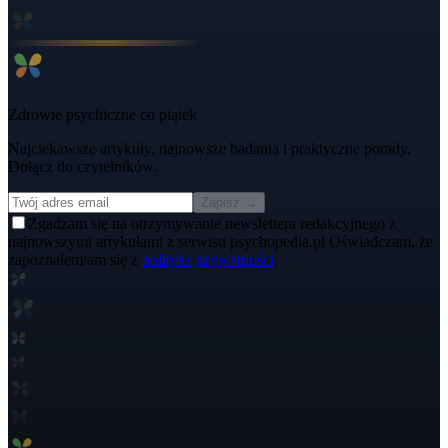
Zdrowie psychiczne co piątek
Najciekawsze artykuły, najnowsze badania i praktyczne porady.
Dołącz do czytelników.
Zapisz →
Zgadzam się na otrzymywanie newslettera redakcyjnego z
najnowszymi artykułami z serwisu psychopedia.pl Oświadczam, że
zapoznałem/am się z
polityką prywatności
.