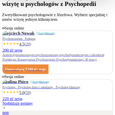
wizytę u psychologów z Psychopedii
Zweryfikowani psychologowie z
Józefowa
. Wybierz specjalistę i
umów wizytę jednym kliknięciem.
Sesja online
Wojciech
Nowak
Zweryfikowany
Psychoterapeuta · Pedagog
4.5
(
20
)
200 zl
/ sesja
Jestem dyplomowanym psychoterapeutą psychodynamicznym i członkiem
Polskiego Towarzystwa Psychoterapii Psychodynamicznej. W pracy
terapeutycznej wnikliwie słucham pacjenta i podążam za jego narracją. Moje
zainteresowania zawodowe obejmują przede wszystkim: • psychoterapię
Umów wizytę
200
zł
/ sesja
zaburzeń osobowości, • zaburzenia nerwicowe i lękowe, • problematykę relacji
Sesja online
małżeńskich i rodzinnych. Nie zajmuję się terapią uzależnień. Ukończyłem
Paulina
Pióro
Zweryfikowany
Wydział Nauk Pedagogicznych Dolnośląskiej Szkoły Wyższej we Wrocławiu —
w 2007 r. studia licencjackie (pedagogika rodzinna), a w 2009 r. magisterskie
Psycholog · Psycholog dzieci i młodzieży · Psycholog kliniczny
(resocjalizacja). W 2016 r. ukończyłem czteroletnie szkolenie z psychoterapii
5.0
(
59
)
psychodynamicznej w Krakowskim Centrum Psychodynamicznym, a w styczniu
220 zl
/ sesja
2020 r. uzyskałem dyplom psychoterapeuty psychodynamicznego. Od
Najbliższe terminy
ukończenia szkoły psychoterapii regularnie uczestniczę w konferencjach
naukowych organizowanych przez Polskie Towarzystwo Psychoterapii
pon