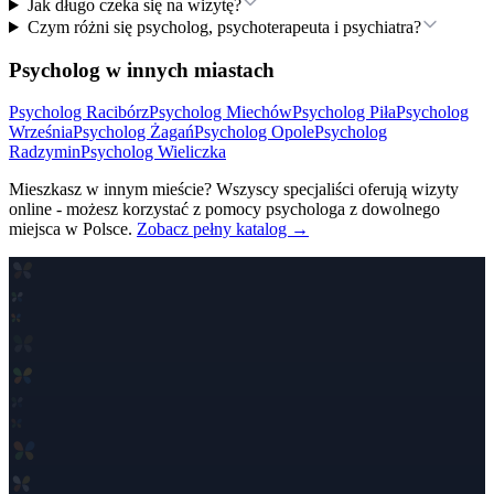
Jak długo czeka się na wizytę?
Czym różni się psycholog, psychoterapeuta i psychiatra?
Psycholog w innych miastach
Psycholog
Racibórz
Psycholog
Miechów
Psycholog
Piła
Psycholog
Września
Psycholog
Żagań
Psycholog
Opole
Psycholog
Radzymin
Psycholog
Wieliczka
Mieszkasz w innym mieście? Wszyscy specjaliści oferują wizyty
online - możesz korzystać z pomocy psychologa z dowolnego
miejsca w Polsce.
Zobacz pełny katalog →