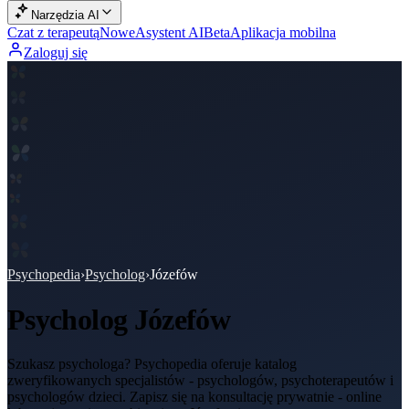
Narzędzia AI
Czat z terapeutą
Nowe
Asystent AI
Beta
Aplikacja mobilna
Zaloguj się
Psychopedia
›
Psycholog
›
Józefów
Psycholog
Józefów
Szukasz psychologa? Psychopedia oferuje katalog
zweryfikowanych specjalistów - psychologów, psychoterapeutów i
psychologów dzieci. Zapisz się na konsultację prywatnie - online