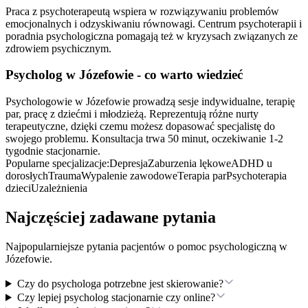
Praca z psychoterapeutą wspiera w rozwiązywaniu problemów
emocjonalnych i odzyskiwaniu równowagi. Centrum psychoterapii i
poradnia psychologiczna pomagają też w kryzysach związanych ze
zdrowiem psychicznym.
Psycholog
w Józefowie
- co warto wiedzieć
Psychologowie w Józefowie prowadzą sesje indywidualne, terapię
par, pracę z dziećmi i młodzieżą. Reprezentują różne nurty
terapeutyczne, dzięki czemu możesz dopasować specjalistę do
swojego problemu. Konsultacja trwa 50 minut, oczekiwanie 1-2
tygodnie stacjonarnie.
Popularne specjalizacje:
Depresja
Zaburzenia lękowe
ADHD u
dorosłych
Trauma
Wypalenie zawodowe
Terapia par
Psychoterapia
dzieci
Uzależnienia
Najczęściej zadawane pytania
Najpopularniejsze pytania pacjentów o pomoc psychologiczną
w
Józefowie
.
Czy do psychologa potrzebne jest skierowanie?
Czy lepiej psycholog stacjonarnie czy online?