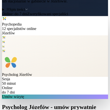
lub stacjonarnie w gabinecie w Józefowie.
Spis treści
Online:
do 7 dni
Zweryfikowani specjaliści
Psychopedia
12
specjalistów online
Józefów
Psycholog
Józefów
Sesja
50 minut
Online
do 7 dni
Umów wizytę
Psycholog Józefów - umów prywatnie