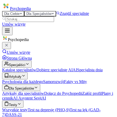
Psycho
pedia
Znajdź specjalistę
Dla Ciebie
Dla Specjalistów
Umów wizytę
Psycho
pedia
Umów wizytę
Strona Główna
Specjaliści
Katalog specjalistów
Dobierz specjalistę AI
AI
Specjalista dnia
Artykuły
Psychologia dla każdego
Samorozwój
Fakty vs Mity
Dla Specjalistów
Artykuły dla specjalistów
Dołącz do Psychopedii
Załóż profil
Plany i
cennik
AI Asystent Sesji
AI
Testy
Wszystkie testy
Test na depresję (PHQ-9)
Test na lęk (GAD-
7)
DASS-21