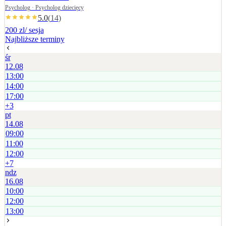
ustalana jest indywidualnie.
Psycholog · Psycholog dziecięcy
5.0
(
14
)
200 zl
/ sesja
Najbliższe terminy
śr
12.08
13:00
14:00
17:00
+
3
pt
14.08
09:00
11:00
12:00
+
7
ndz
16.08
10:00
12:00
13:00