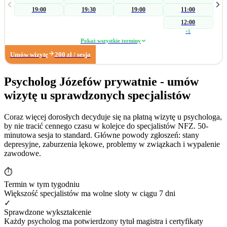
skierowania na badania laboratoryjne w celu wykluczenia somatycznych
19:00
19:30
19:00
11:00
przyczyn zaburzenia, a następnie koncentruję się na czynnikach
psychogennych. W zakresie wsparcia seksuologicznego pomagam parom i
12:00
osobom indywidualnym podczas konfliktów wpływających na ich seksualność.
+
1
Pracuję również z: • zaburzeniami libido (hiperlibidemia, hipolibidemia), •
Pokaż wszystkie terminy
chorobami somatycznymi takimi jak pochwica, wulwodynia, • uzależnieniami
Umów wizytę
200
zł
/ sesja
od pornografii oraz masturbacji, • wpływem substancji psychoaktywnych na
seksualność. Poza obszarem seksuologicznym wspieram osoby z trudnościami
w radzeniu sobie z: • zarządzaniem trudnymi emocjami, • relacjami
Psycholog Józefów prywatnie - umów
społecznymi, • sytuacjami kryzysowymi i stresem adaptacyjnym, • obniżonym
wizytę u sprawdzonych specjalistów
nastrojem i lękiem. Dzięki wieloletniemu doświadczeniu w biznesie zapraszam
również na konsultacje dotyczące: • wypalenia zawodowego, • kryzysu
związanego z długotrwałym poszukiwaniem pracy, • stresu związanego ze
Coraz więcej dorosłych decyduje się na płatną wizytę u psychologa,
zmianą zawodową. Moje największe sukcesy zawodowe: • terapia
by nie tracić cennego czasu w kolejce do specjalistów NFZ. 50-
krótkoterminowa, której efektem było dokonanie coming outu w rodzinie, •
minutowa sesja to standard. Główne powody zgłoszeń: stany
diagnoza wytrysku wstecznego, • diagnoza pochwicy.
depresyjne, zaburzenia lękowe, problemy w związkach i wypalenie
zawodowe.
⏱
Termin w tym tygodniu
Większość specjalistów ma wolne sloty w ciągu 7 dni
✓
Sprawdzone wykształcenie
Każdy psycholog ma potwierdzony tytuł magistra i certyfikaty