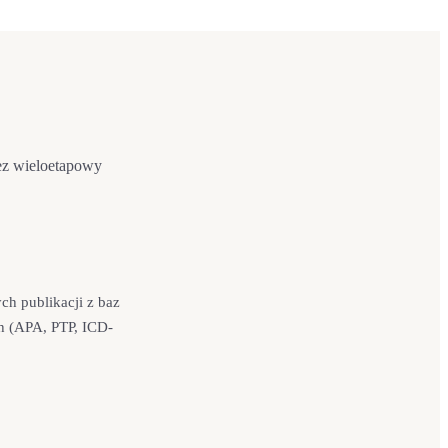
zez wieloetapowy
h publikacji z baz
h (APA, PTP, ICD-