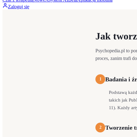
Zaloguj się
Jak tworz
Psychopedia.pl to po
proces, zanim trafi do
Badania i ź
1
Podstawą każd
takich jak Pu
11). Każdy art
Tworzenie t
2