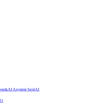
ennik
AI Asystent Sesji
AI
21