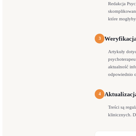
Redakcja Psyc
skomplikowane
które mogłyby 
Weryfikacja
3
Artykuły doty
psychoterapeu
aktualność inf
odpowiednio 
Aktualizacj
4
Treści są reg
klinicznych. D