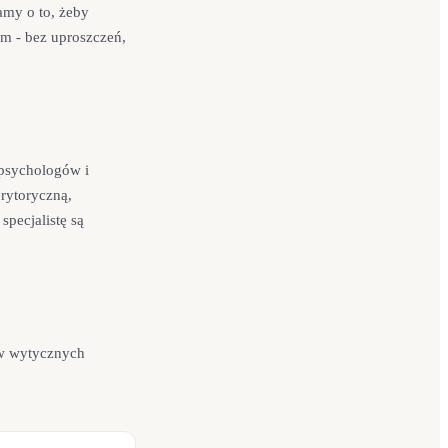
amy o to, żeby
m - bez uproszczeń,
 psychologów i
rytoryczną,
specjalistę są
 w wytycznych