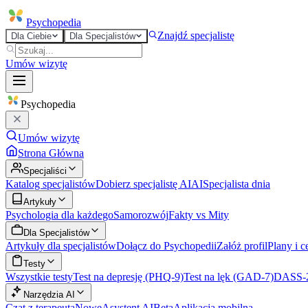
Psycho
pedia
Znajdź specjalistę
Dla Ciebie
Dla Specjalistów
Umów wizytę
Psycho
pedia
Umów wizytę
Strona Główna
Specjaliści
Katalog specjalistów
Dobierz specjalistę AI
AI
Specjalista dnia
Artykuły
Psychologia dla każdego
Samorozwój
Fakty vs Mity
Dla Specjalistów
Artykuły dla specjalistów
Dołącz do Psychopedii
Załóż profil
Plany i c
Testy
Wszystkie testy
Test na depresję (PHQ-9)
Test na lęk (GAD-7)
DASS-
Narzędzia AI
Czat z terapeutą
Nowe
Asystent AI
Beta
Aplikacja mobilna