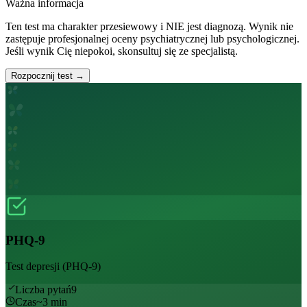
Ważna informacja
Ten test ma charakter przesiewowy i NIE jest diagnozą. Wynik nie
zastępuje profesjonalnej oceny psychiatrycznej lub psychologicznej.
Jeśli wynik Cię niepokoi, skonsultuj się ze specjalistą.
Rozpocznij test →
PHQ-9
Test depresji (PHQ-9)
Liczba pytań
9
Czas
~
3
min