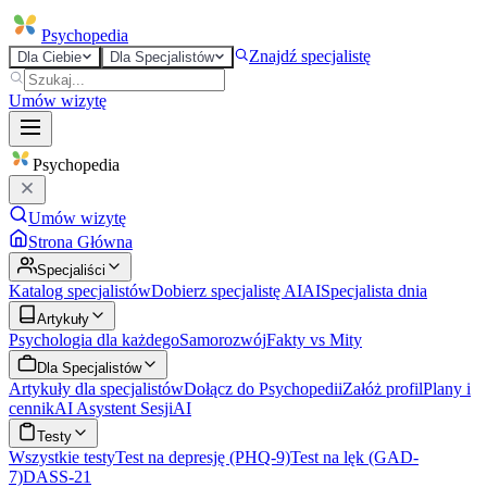
Psycho
pedia
Znajdź specjalistę
Dla Ciebie
Dla Specjalistów
Umów wizytę
Psycho
pedia
Umów wizytę
Strona Główna
Specjaliści
Katalog specjalistów
Dobierz specjalistę AI
AI
Specjalista dnia
Artykuły
Psychologia dla każdego
Samorozwój
Fakty vs Mity
Dla Specjalistów
Artykuły dla specjalistów
Dołącz do Psychopedii
Załóż profil
Plany i
cennik
AI Asystent Sesji
AI
Testy
Wszystkie testy
Test na depresję (PHQ-9)
Test na lęk (GAD-
7)
DASS-21