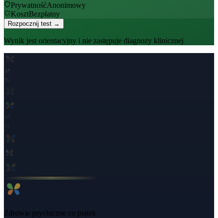
Prywatność
Anonimowy
Koszt
Bezpłatny
Rozpocznij test →
Wynik jest orientacyjny i nie zastępuje diagnozy klinicznej
Zdrowie psychiczne co piątek