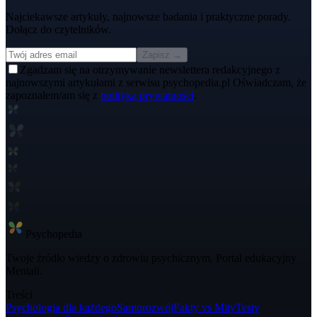
Najciekawsze artykuły, najnowsze badania i praktyczne porady.
Dołącz do czytelników.
Zapisz →
Zgadzam się na otrzymywanie newslettera redakcyjnego z
najnowszymi artykułami z serwisu psychopedia.pl Oświadczam, że
zapoznałem/am się z
polityką prywatności
.
Psycho
pedia
Twoje źródło wiedzy o zdrowiu psychicznym. Portal edukacyjny
Mentali.
Treści
Psychologia dla każdego
Samorozwój
Fakty vs Mity
Testy