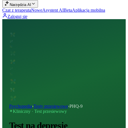
Narzędzia AI
Czat z terapeutą
Nowe
Asystent AI
Beta
Aplikacja mobilna
Zaloguj się
Psychopedia
›
Testy przesiewowe
›
PHQ-9
Kliniczny · Test przesiewowy
Test na depresję