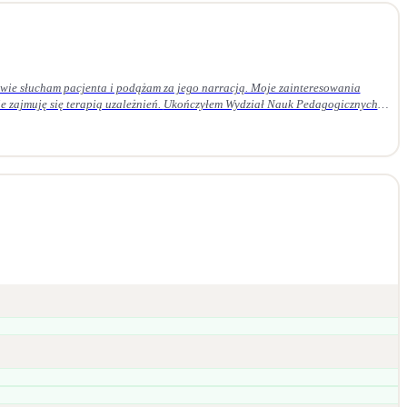
ie słucham pacjenta i podążam za jego narracją. Moje zainteresowania
 Ukończyłem Wydział Nauk Pedagogicznych
em czteroletnie szkolenie z psychoterapii psychodynamicznej w Krakowskim
daję superwizji u certyfikowanego superwizora.