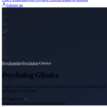
Zaloguj się
Psychopedia
›
Psycholog
›
Gliwice
Psycholog
Gliwice
Szukasz psychologa? Psychopedia oferuje katalog zweryfikowanych sp
gabinecie w Gliwicach.
Spis treści
Online:
do 7 dni
Zweryfikowani specjaliści