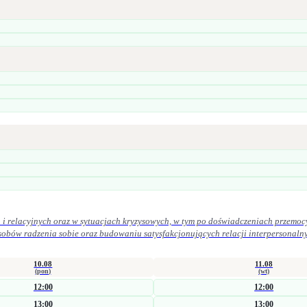
i relacyjnych oraz w sytuacjach kryzysowych, w tym po doświadczeniach przemoc
iu satysfakcjonujących relacji interpersonalnych. W praktyce zawodowej kieruję się zasadami etyki zawodowej. Szcz
ek oraz uważność na potrzeby osoby zgłaszającej się po pomoc.
10.08
11.08
(pon)
(wt)
12:00
12:00
13:00
13:00