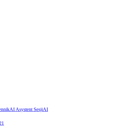
ennik
AI Asystent Sesji
AI
21