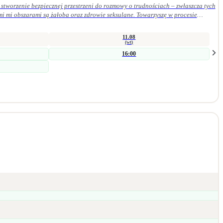
stworzenie bezpiecznej przestrzeni do rozmowy o trudnościach – zwłaszcza tych
mi mi obszarami są żałoba oraz zdrowie seksulane. Towarzyszę w procesie
szych procesach wspierających zmianę. Jestem psycholożką i seksuolożką z
wsparcia indywidualnego. Bliskie jest mi podejście humanistyczne, oparte na
11.08
(wt)
16:00