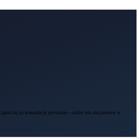
isz się na konsultację prywatnie - online lub stacjonarnie w