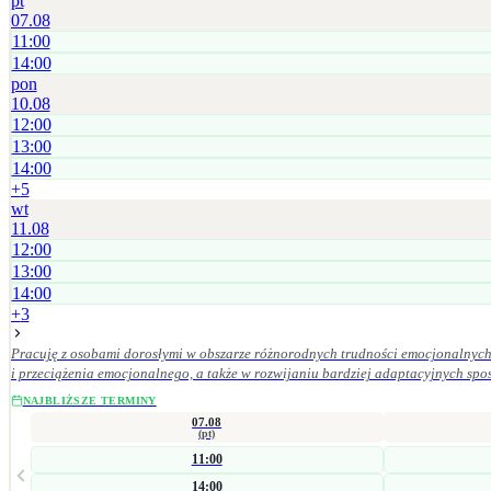
pt
07.08
11:00
14:00
pon
10.08
12:00
13:00
14:00
+
5
wt
11.08
12:00
13:00
14:00
+
3
Pracuję z osobami dorosłymi w obszarze różnorodnych trudności emocjonalnych 
i przeciążenia emocjonalnego, a także w rozwijaniu bardziej adaptacyjnych sposobów radzenia sobie oraz budowan
znaczenie mają dla mnie empatia, odpowiedzialność kliniczna, poufność, szacun
NAJBLIŻSZE TERMINY
07.08
(pt)
11:00
14:00