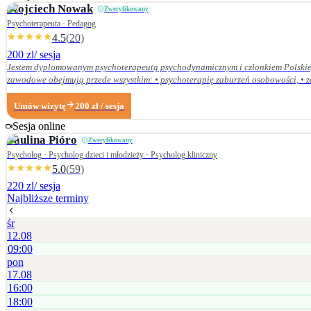
Wojciech
Nowak
Zweryfikowany
Psychoterapeuta · Pedagog
4.5
(
20
)
200 zl
/ sesja
Jestem dyplomowanym psychoterapeutą psychodynamicznym i członkiem Polskieg
zawodowe obejmują przede wszystkim: • psychoterapię zaburzeń osobowości, • zaburzenia nerwicow
Dolnośląskiej Szkoły Wyższej we Wrocławiu — w 2007 r. studia licencjackie (ped
Centrum Psychodynamicznym, a w styczniu 2020 r. uzyskałem dyplom psychoterapeuty psychodynamicznego. Od ukończenia szkoły psychoterapii regularnie uczestniczę w konfe
Umów wizytę
200
zł
/ sesja
Psychoterapii Psychodynamicznej i na bieżąco śledzę literaturę z zakresu psyc
Sesja online
Paulina
Pióro
Zweryfikowany
Psycholog · Psycholog dzieci i młodzieży · Psycholog kliniczny
5.0
(
59
)
220 zl
/ sesja
Najbliższe terminy
śr
12.08
09:00
pon
17.08
16:00
18:00