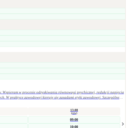
y. Wspieram w procesie odzyskiwania równowagi psychicznej, redukcji napięcia
ególne
13.08
(czw)
09:00
10:00