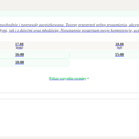
, swobodnie i naprawdę zaopiekowana. Tworzę przestrzeń pełną zrozumienia, akcept
17.08
18.08
(pon)
(wt)
16:00
15:00
18:00
Pokaż wszystkie terminy