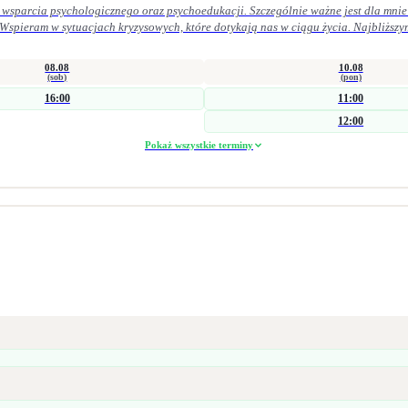
 wsparcia psychologicznego oraz psychoedukacji. Szczególnie ważne jest dla mnie 
 Wspieram w sytuacjach kryzysowych, które dotykają nas w ciągu życia. Najbliższy
 życiu osobistym. Pracuję zarówno krótkoterminowo (interwencyjnie), jak i w dłuż
obszarze zdrowia psychicznego i seksualnego. Łączę wiedzę kliniczną z praktyką 
08.08
10.08
ocy trudności w obszarze seksualności doświadczenie straty i żałoby problemy emocjonalne
(sob)
(pon)
16:00
11:00
parach, jak i grupowo.
12:00
Pokaż wszystkie terminy