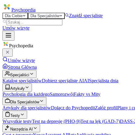
Psycho
pedia
Znajdź specjalistę
Dla Ciebie
Dla Specjalistów
Umów wizytę
Psycho
pedia
Umów wizytę
Strona Główna
Specjaliści
Katalog specjalistów
Dobierz specjalistę AI
AI
Specjalista dnia
Artykuły
Psychologia dla każdego
Samorozwój
Fakty vs Mity
Dla Specjalistów
Artykuły dla specjalistów
Dołącz do Psychopedii
Załóż profil
Plany i c
Testy
Wszystkie testy
Test na depresję (PHQ-9)
Test na lęk (GAD-7)
DASS-
Narzędzia AI
Czat z terapeutą
Nowe
Asystent AI
Beta
Aplikacja mobilna