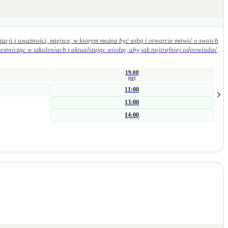
acji i uważności, miejsce, w którym można być sobą i otwarcie mówić o swoich
19.08
(śr)
11:00
13:00
14:00