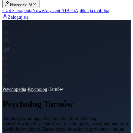
Narzędzia AI
Czat z terapeutą
Nowe
Asystent AI
Beta
Aplikacja mobilna
Zaloguj się
Psychopedia
›
Psycholog
›
Tarnów
Psycholog
Tarnów
Szukasz psychologa? Psychopedia oferuje katalog
zweryfikowanych specjalistów - psychologów, psychoterapeutów i
psychologów dzieci. Zapisz się na konsultację prywatnie - online