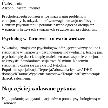
Uzależnienia
Alkohol, hazard, internet
Psychoterapeuta pomaga w rozwiązywaniu problemów
emocjonalnych, odzyskaniu równowagi i rozwoju osobistym.
Centrum psychoterapii i poradnia psychologiczna oferują też
wsparcie w kryzysach związanych ze zdrowiem psychicznym.
Psycholog
w Tarnowie
- co warto wiedzieć
W katalogu znajdziesz psychologów oferujących wizyty online i
stacjonarne w Tarnowie - psychoterapię indywidualną, terapię par,
psychoterapię dzieci, terapię uzależnień oraz wsparcie emocjonalne
w kryzysie. Standardowa sesja trwa 50 minut. Na termin
stacjonarny czeka się zwykle 1-2 tygodnie.
Popularne specjalizacje:
Depresja
Zaburzenia lękowe
ADHD u
dorosłych
Trauma
Wypalenie zawodowe
Terapia par
Psychoterapia
dzieci
Uzależnienia
Najczęściej zadawane pytania
Najpopularniejsze pytania pacjentów o pomoc psychologiczną
w
Tarnowie
.