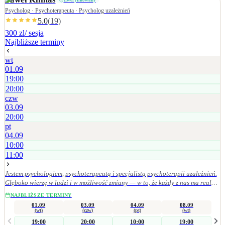
Zweryfikowany
Psycholog · Psychoterapeuta · Psycholog uzależnień
5.0
(
19
)
300 zl
/ sesja
Najbliższe terminy
wt
01.09
19:00
20:00
czw
03.09
20:00
pt
04.09
10:00
11:00
Jestem psychologiem, psychoterapeutą i specjalistą psychoterapii uzależnień.
Głęboko wierzę w ludzi i w możliwość zmiany — w to, że każdy z nas ma realny
wpływ na swoje życie, wystarczy w to uwierzyć i konsekwentnie działać w
NAJBLIŻSZE TERMINY
wybranym kierunku. Pomagam osobom mierzącym się z: • uzależnieniami
01.09
03.09
04.09
08.09
(alkohol, hazard, seksualność, media społecznościowe), • depresją, nerwicą,
(wt)
(czw)
(pt)
(wt)
zaburzeniami lękowymi i stresem, • zespołem stresu pourazowego (PTSD). Sesje
19:00
20:00
10:00
19:00