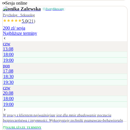
zagubienia, trudności w relacjach
Sesja online
Monika
Zalewska
Zweryfikowany
Psycholog · Seksuolog
5.0
(
21
)
200 zl
/ sesja
Najbliższe terminy
czw
13.08
18:00
19:00
pon
17.08
18:30
19:30
czw
20.08
18:00
19:00
W pracy z klientem najważniejsze jest dla mnie zbudowanie poczucia
bezpieczeństwa i intymności. Wykorzystuję techniki poznawczo-behawioralne,
podejście skoncentrowane na rozwiązaniach (TSR), polegające na
NAJBLIŻSZE TERMINY