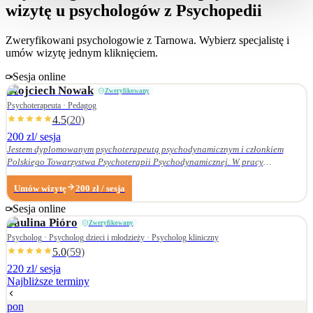
wizytę u psychologów z Psychopedii
Zweryfikowani psychologowie z
Tarnowa
. Wybierz specjalistę i
umów wizytę jednym kliknięciem.
Sesja online
Wojciech
Nowak
Zweryfikowany
Psychoterapeuta · Pedagog
4.5
(
20
)
200 zl
/ sesja
Jestem dyplomowanym psychoterapeutą psychodynamicznym i członkiem
Polskiego Towarzystwa Psychoterapii Psychodynamicznej. W pracy
terapeutycznej wnikliwie słucham pacjenta i podążam za jego narracją. Moje
zainteresowania zawodowe obejmują przede wszystkim: • psychoterapię
Umów wizytę
200
zł
/ sesja
zaburzeń osobowości, • zaburzenia nerwicowe i lękowe, • problematykę relacji
Sesja online
małżeńskich i rodzinnych. Nie zajmuję się terapią uzależnień. Ukończyłem
Paulina
Pióro
Zweryfikowany
Wydział Nauk Pedagogicznych Dolnośląskiej Szkoły Wyższej we Wrocławiu —
w 2007 r. studia licencjackie (pedagogika rodzinna), a w 2009 r. magisterskie
Psycholog · Psycholog dzieci i młodzieży · Psycholog kliniczny
(resocjalizacja). W 2016 r. ukończyłem czteroletnie szkolenie z psychoterapii
5.0
(
59
)
psychodynamicznej w Krakowskim Centrum Psychodynamicznym, a w styczniu
220 zl
/ sesja
2020 r. uzyskałem dyplom psychoterapeuty psychodynamicznego. Od
Najbliższe terminy
ukończenia szkoły psychoterapii regularnie uczestniczę w konferencjach
naukowych organizowanych przez Polskie Towarzystwo Psychoterapii
pon