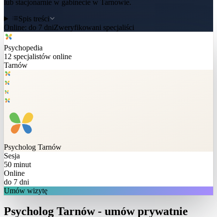
lub stacjonarnie w gabinecie w Tarnowie.
Spis treści
Online:
do 7 dni
Zweryfikowani specjaliści
Psychopedia
12
specjalistów online
Tarnów
Psycholog
Tarnów
Sesja
50 minut
Online
do 7 dni
Umów wizytę
Psycholog Tarnów - umów prywatnie