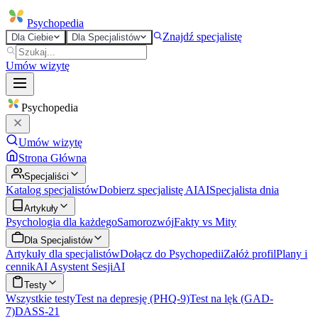
Psycho
pedia
Znajdź specjalistę
Dla Ciebie
Dla Specjalistów
Umów wizytę
Psycho
pedia
Umów wizytę
Strona Główna
Specjaliści
Katalog specjalistów
Dobierz specjalistę AI
AI
Specjalista dnia
Artykuły
Psychologia dla każdego
Samorozwój
Fakty vs Mity
Dla Specjalistów
Artykuły dla specjalistów
Dołącz do Psychopedii
Załóż profil
Plany i
cennik
AI Asystent Sesji
AI
Testy
Wszystkie testy
Test na depresję (PHQ-9)
Test na lęk (GAD-
7)
DASS-21