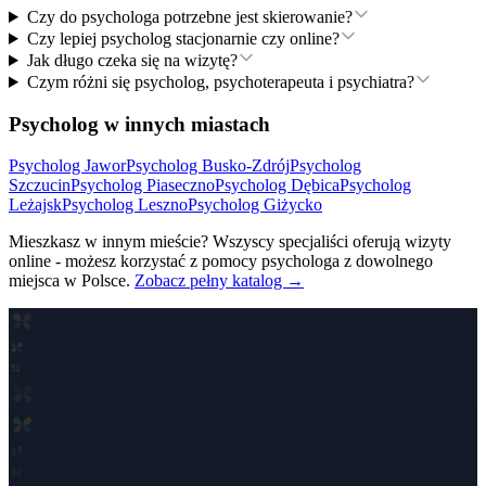
Czy do psychologa potrzebne jest skierowanie?
Czy lepiej psycholog stacjonarnie czy online?
Jak długo czeka się na wizytę?
Czym różni się psycholog, psychoterapeuta i psychiatra?
Psycholog w innych miastach
Psycholog
Jawor
Psycholog
Busko-Zdrój
Psycholog
Szczucin
Psycholog
Piaseczno
Psycholog
Dębica
Psycholog
Leżajsk
Psycholog
Leszno
Psycholog
Giżycko
Mieszkasz w innym mieście? Wszyscy specjaliści oferują wizyty
online - możesz korzystać z pomocy psychologa z dowolnego
miejsca w Polsce.
Zobacz pełny katalog →