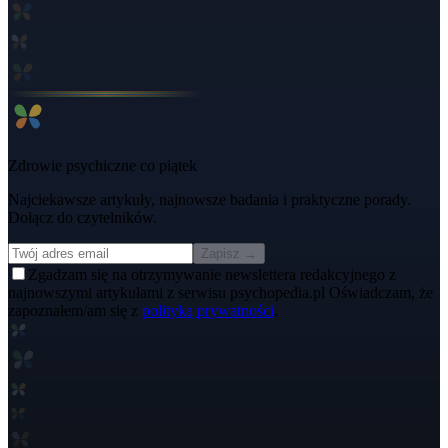
Zdrowie psychiczne co piątek
Najciekawsze artykuły, najnowsze badania i praktyczne porady.
Dołącz do czytelników.
Zapisz →
Zgadzam się na otrzymywanie newslettera redakcyjnego z
najnowszymi artykułami z serwisu psychopedia.pl Oświadczam, że
zapoznałem/am się z
polityką prywatności
.