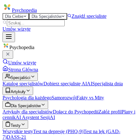
Psycho
pedia
Znajdź specjalistę
Dla Ciebie
Dla Specjalistów
Umów wizytę
Psycho
pedia
Umów wizytę
Strona Główna
Specjaliści
Katalog specjalistów
Dobierz specjalistę AI
AI
Specjalista dnia
Artykuły
Psychologia dla każdego
Samorozwój
Fakty vs Mity
Dla Specjalistów
Artykuły dla specjalistów
Dołącz do Psychopedii
Załóż profil
Plany i
cennik
AI Asystent Sesji
AI
Testy
Wszystkie testy
Test na depresję (PHQ-9)
Test na lęk (GAD-
7)
DASS-21