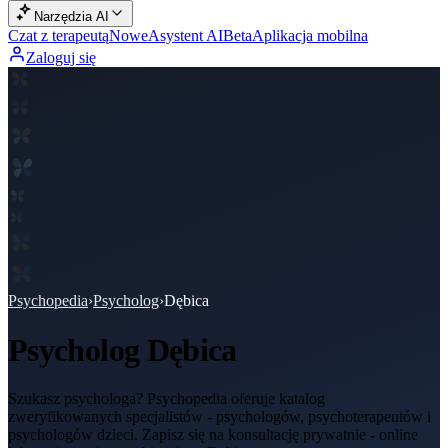
Narzędzia AI
Czat z terapeutą
Nowe
Asystent AI
Beta
Aplikacja mobilna
Zaloguj się
Psychopedia
›
Psycholog
›
Dębica
Psycholog
Dębica
Szukasz psychologa? Psychopedia oferuje katalog
zweryfikowanych specjalistów - psychologów, psychoterapeutów i
psychologów dzieci. Zapisz się na konsultację prywatnie - online