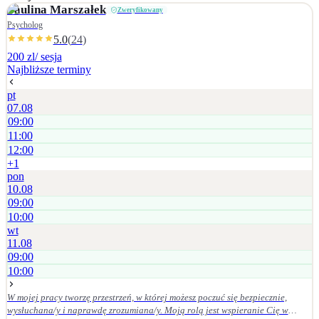
traumatycznych i stresu pourazowego (PTSD), • przeciążenia psychicznego,
Paulina
Marszałek
Zweryfikowany
wypalenia i chronicznego stresu, • trudności w relacjach interpersonalnych, •
Psycholog
niskiego poczucia własnej wartości i braku pewności siebie, • trudności w
5.0
(
24
)
stawianiu granic i asertywności, • problemów adaptacyjnych i zmian
200 zl
/ sesja
życiowych, • poczucia zagubienia, pustki lub utraty sensu, • trudności w
Najbliższe terminy
radzeniu sobie z chorobą psychiczną (własną lub bliskiej osoby).
pt
07.08
09:00
11:00
12:00
+
1
pon
10.08
09:00
10:00
wt
11.08
09:00
10:00
W mojej pracy tworzę przestrzeń, w której możesz poczuć się bezpiecznie,
wysłuchana/y i naprawdę zrozumiana/y. Moją rolą jest wspieranie Cię w