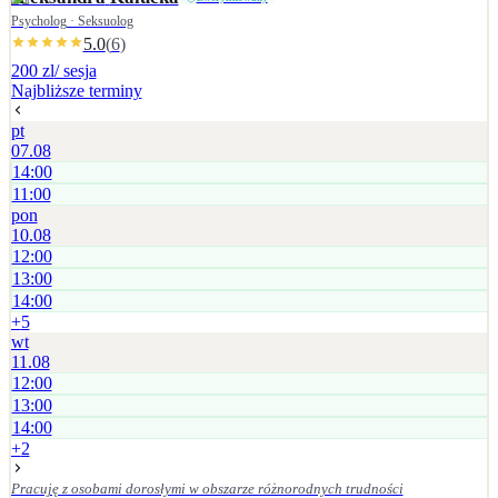
Psycholog · Seksuolog
5.0
(
6
)
200 zl
/ sesja
Najbliższe terminy
pt
07.08
14:00
11:00
pon
10.08
12:00
13:00
14:00
+
5
wt
11.08
12:00
13:00
14:00
+
2
Pracuję z osobami dorosłymi w obszarze różnorodnych trudności