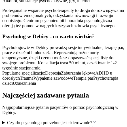
Alkohol, substancje psychoaktywne, gry, internet
Profesjonalne wsparcie psychoterapeuty to droga do rozwiązywania
problemów emocjonalnych, odzyskania równowagi i rozwoju
osobistego. Centrum psychoterapii i poradnia psychologiczna
oferują też pomoc w nagłych kryzysach zdrowia psychicznego.
Psycholog
w Dębicy
- co warto wiedzieć
Psychologowie w Dębicy prowadzą sesje indywidualne, terapię par,
pracę z dziećmi i młodzieżą. Reprezentują różne nurty
terapeutyczne, dzięki czemu możesz dopasować specjalistę do
swojego problemu. Konsultacja trwa 50 minut, oczekiwanie 1-2
tygodnie stacjonarnie.
Popularne specjalizacje:
Depresja
Zaburzenia lękowe
ADHD u
dorosłych
Trauma
Wypalenie zawodowe
Terapia par
Psychoterapia
dzieci
Uzależnienia
Najczęściej zadawane pytania
Najpopularniejsze pytania pacjentów o pomoc psychologiczną
w
Dębicy
.
Czy do psychologa potrzebne jest skierowanie?