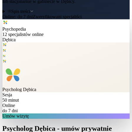
lub stacjonarnie w gabinecie w Dębicy.
Spis treści
Online:
do 7 dni
Zweryfikowani specjaliści
Psychopedia
12
specjalistów online
Dębica
Psycholog
Dębica
Sesja
50 minut
Online
do 7 dni
Umów wizytę
Psycholog Dębica - umów prywatnie