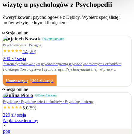
wizytę u psychologów z Psychopedii
Zweryfikowani psychologowie z
Dębicy
. Wybierz specjalistę i
umów wizytę jednym kliknięciem.
Sesja online
Wojciech
Nowak
Zweryfikowany
Psychoterapeuta · Pedagog
4.5
(
20
)
200 zl
/ sesja
Jestem dyplomowanym psychoterapeutą psychodynamicznym i członkiem
Polskiego Towarzystwa Psychoterapii Psychodynamicznej. W pracy
terapeutycznej wnikliwie słucham pacjenta i podążam za jego narracją. Moje
zainteresowania zawodowe obejmują przede wszystkim: • psychoterapię
Umów wizytę
200
zł
/ sesja
zaburzeń osobowości, • zaburzenia nerwicowe i lękowe, • problematykę relacji
Sesja online
małżeńskich i rodzinnych. Nie zajmuję się terapią uzależnień. Ukończyłem
Paulina
Pióro
Zweryfikowany
Wydział Nauk Pedagogicznych Dolnośląskiej Szkoły Wyższej we Wrocławiu —
w 2007 r. studia licencjackie (pedagogika rodzinna), a w 2009 r. magisterskie
Psycholog · Psycholog dzieci i młodzieży · Psycholog kliniczny
(resocjalizacja). W 2016 r. ukończyłem czteroletnie szkolenie z psychoterapii
5.0
(
59
)
psychodynamicznej w Krakowskim Centrum Psychodynamicznym, a w styczniu
220 zl
/ sesja
2020 r. uzyskałem dyplom psychoterapeuty psychodynamicznego. Od
Najbliższe terminy
ukończenia szkoły psychoterapii regularnie uczestniczę w konferencjach
naukowych organizowanych przez Polskie Towarzystwo Psychoterapii
pon