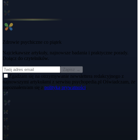
Zdrowie psychiczne co piątek
Najciekawsze artykuły, najnowsze badania i praktyczne porady.
Dołącz do czytelników.
Zapisz →
Zgadzam się na otrzymywanie newslettera redakcyjnego z
najnowszymi artykułami z serwisu psychopedia.pl Oświadczam, że
zapoznałem/am się z
polityką prywatności
.