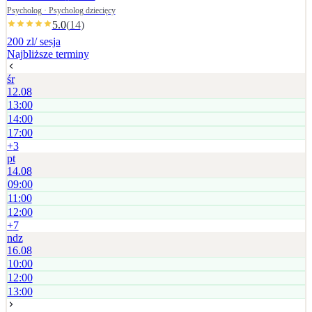
ustalana jest indywidualnie.
Psycholog · Psycholog dziecięcy
5.0
(
14
)
200 zl
/ sesja
Najbliższe terminy
śr
12.08
13:00
14:00
17:00
+
3
pt
14.08
09:00
11:00
12:00
+
7
ndz
16.08
10:00
12:00
13:00