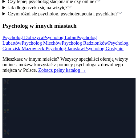
Czy lepiej psycholog stacjonarnie czy online?
Jak długo czeka się na wizytę?
Czym różni się psycholog, psychoterapeuta i psychiatra?
Psycholog w innych miastach
Psycholog
Dobrzyca
Psycholog
Lubin
Psycholog
Lubartów
Psycholog
Miechów
Psycholog
Radzionków
Psycholog
Grodzisk Mazowiecki
Psycholog
Jarosław
Psycholog
Gostynin
Mieszkasz w innym mieście? Wszyscy specjaliści oferują wizyty
online - możesz korzystać z pomocy psychologa z dowolnego
miejsca w Polsce.
Zobacz pełny katalog →