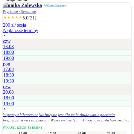
Monika
Zalewska
Zweryfikowany
Psycholog · Seksuolog
5.0
(
21
)
200 zl
/ sesja
Najbliższe terminy
czw
13.08
18:00
19:00
pon
17.08
18:30
19:30
czw
20.08
18:00
19:00
W pracy z klientem najważniejsze jest dla mnie zbudowanie poczucia
bezpieczeństwa i intymności. Wykorzystuję techniki poznawczo-behawioralne,
podejście skoncentrowane na rozwiązaniach (TSR), polegające na
NAJBLIŻSZE TERMINY
dochodzeniu do celu poprzez odkrywanie i uświadamianie klientowi jego
13.08
17.08
20.08
22.08