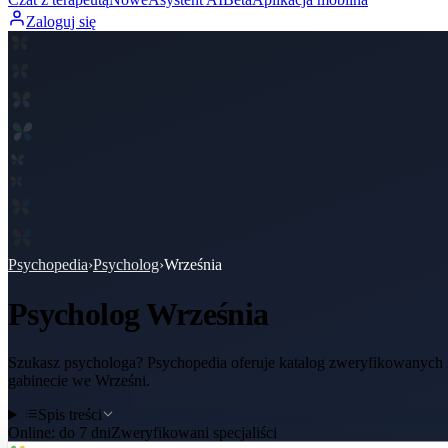
Zaloguj się
Psychopedia
›
Psycholog
›
Września
Psycholog
Września
Szukasz psychologa? Psychopedia oferuje katalog zweryfikowanych sp
gabinecie we Wrześni.
Spis treści
Online:
do 7 dni
Zweryfikowani specjaliści