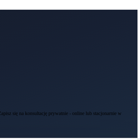
isz się na konsultację prywatnie - online lub stacjonarnie w