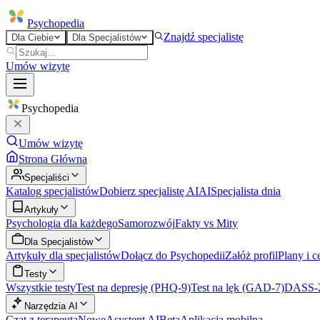
Psycho
pedia
Znajdź specjalistę
Dla Ciebie
Dla Specjalistów
Umów wizytę
Psycho
pedia
Umów wizytę
Strona Główna
Specjaliści
Katalog specjalistów
Dobierz specjalistę AI
AI
Specjalista dnia
Artykuły
Psychologia dla każdego
Samorozwój
Fakty vs Mity
Dla Specjalistów
Artykuły dla specjalistów
Dołącz do Psychopedii
Załóż profil
Plany i c
Testy
Wszystkie testy
Test na depresję (PHQ-9)
Test na lęk (GAD-7)
DASS-
Narzędzia AI
Czat z terapeutą
Nowe
Asystent AI
Beta
Aplikacja mobilna