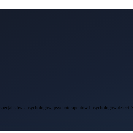
ecjalistów - psychologów, psychoterapeutów i psychologów dzieci. Zap