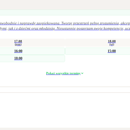
, swobodnie i naprawdę zaopiekowana. Tworzę przestrzeń pełną zrozumienia, akcept
17.08
18.08
(pon)
(wt)
16:00
15:00
18:00
Pokaż wszystkie terminy