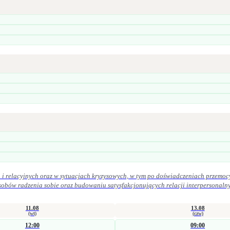
i relacyjnych oraz w sytuacjach kryzysowych, w tym po doświadczeniach przemoc
iu satysfakcjonujących relacji interpersonalnych. W praktyce zawodowej kieruję się zasadami etyki zawodowej. Szcz
ek oraz uważność na potrzeby osoby zgłaszającej się po pomoc.
11.08
13.08
(wt)
(czw)
12:00
09:00