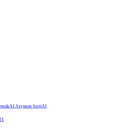
ennik
AI Asystent Sesji
AI
21