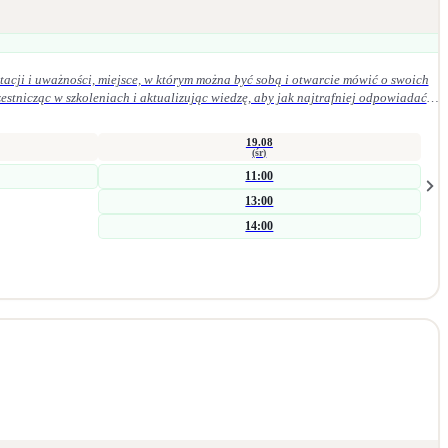
acji i uważności, miejsce, w którym można być sobą i otwarcie mówić o swoich
19.08
(śr)
11:00
13:00
14:00