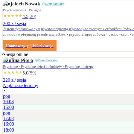
Wojciech
Nowak
Zweryfikowany
Psychoterapeuta · Pedagog
4.5
(
20
)
200 zl
/ sesja
Jestem dyplomowanym psychoterapeutą psychodynamicznym i członkiem Polskieg
zawodowe obejmują przede wszystkim: • psychoterapię zaburzeń osobowości, • zaburzenia nerwicow
Dolnośląskiej Szkoły Wyższej we Wrocławiu — w 2007 r. studia licencjackie (ped
Centrum Psychodynamicznym, a w styczniu 2020 r. uzyskałem dyplom psychoterapeuty psychodynamicznego. Od ukończenia szkoły psychoterapii regularnie uczestniczę w konfe
Umów wizytę
200
zł
/ sesja
Psychoterapii Psychodynamicznej i na bieżąco śledzę literaturę z zakresu psyc
Sesja online
Paulina
Pióro
Zweryfikowany
Psycholog · Psycholog dzieci i młodzieży · Psycholog kliniczny
5.0
(
59
)
220 zl
/ sesja
Najbliższe terminy
pon
10.08
15:00
pon
17.08
16:00
18:00