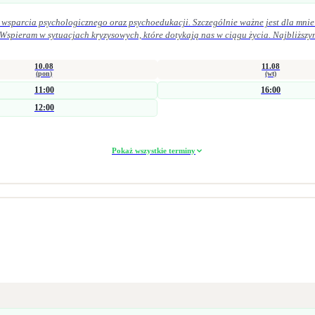
 wsparcia psychologicznego oraz psychoedukacji. Szczególnie ważne jest dla mnie 
 Wspieram w sytuacjach kryzysowych, które dotykają nas w ciągu życia. Najbliższy
 życiu osobistym. Pracuję zarówno krótkoterminowo (interwencyjnie), jak i w dłuż
obszarze zdrowia psychicznego i seksualnego. Łączę wiedzę kliniczną z praktyką 
10.08
11.08
ocy trudności w obszarze seksualności doświadczenie straty i żałoby problemy emocjonalne
(pon)
(wt)
11:00
16:00
parach, jak i grupowo.
12:00
Pokaż wszystkie terminy