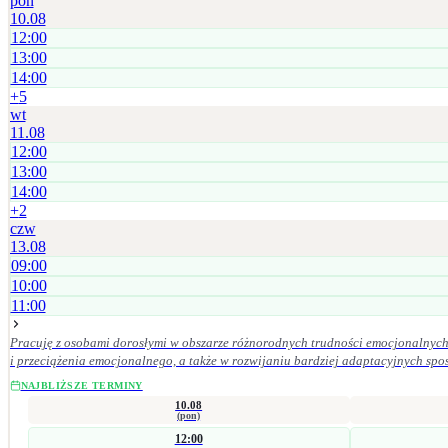
pon
10.08
12:00
13:00
14:00
+
5
wt
11.08
12:00
13:00
14:00
+
2
czw
13.08
09:00
10:00
11:00
Pracuję z osobami dorosłymi w obszarze różnorodnych trudności emocjonalnych 
i przeciążenia emocjonalnego, a także w rozwijaniu bardziej adaptacyjnych sposobów radzenia sobie oraz budowan
znaczenie mają dla mnie empatia, odpowiedzialność kliniczna, poufność, szacun
NAJBLIŻSZE TERMINY
10.08
(pon)
12:00