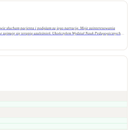
ie słucham pacjenta i podążam za jego narracją. Moje zainteresowania
 Ukończyłem Wydział Nauk Pedagogicznych
em czteroletnie szkolenie z psychoterapii psychodynamicznej w Krakowskim
daję superwizji u certyfikowanego superwizora.