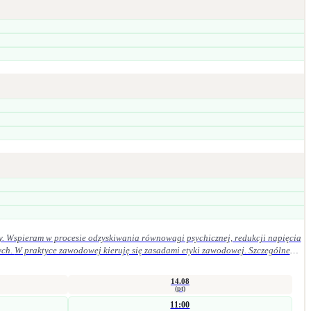
y. Wspieram w procesie odzyskiwania równowagi psychicznej, redukcji napięcia
ególne
14.08
(pt)
11:00