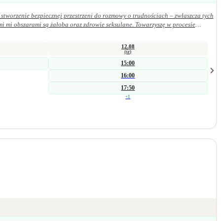
stworzenie bezpiecznej przestrzeni do rozmowy o trudnościach – zwłaszcza tych
mi mi obszarami są żałoba oraz zdrowie seksulane. Towarzyszę w procesie
szych procesach wspierających zmianę. Jestem psycholożką i seksuolożką z
wsparcia indywidualnego. Bliskie jest mi podejście humanistyczne, oparte na
12.08
(śr)
15:00
16:00
17:50
+
1