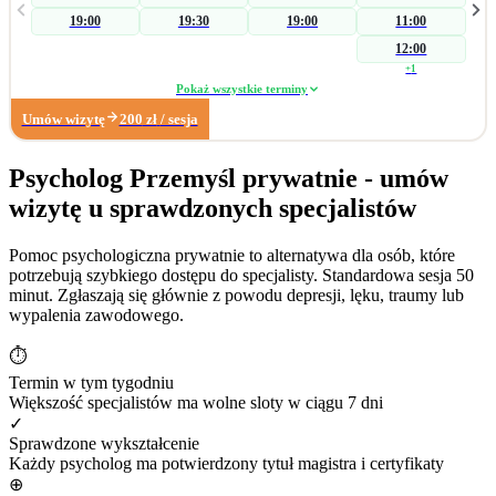
skierowania na badania laboratoryjne w celu wykluczenia somatycznych
19:00
19:30
19:00
11:00
przyczyn zaburzenia, a następnie koncentruję się na czynnikach
psychogennych. W zakresie wsparcia seksuologicznego pomagam parom i
12:00
osobom indywidualnym podczas konfliktów wpływających na ich seksualność.
+
1
Pracuję również z: • zaburzeniami libido (hiperlibidemia, hipolibidemia), •
Pokaż wszystkie terminy
chorobami somatycznymi takimi jak pochwica, wulwodynia, • uzależnieniami
Umów wizytę
200
zł
/ sesja
od pornografii oraz masturbacji, • wpływem substancji psychoaktywnych na
seksualność. Poza obszarem seksuologicznym wspieram osoby z trudnościami
w radzeniu sobie z: • zarządzaniem trudnymi emocjami, • relacjami
Psycholog Przemyśl prywatnie - umów
społecznymi, • sytuacjami kryzysowymi i stresem adaptacyjnym, • obniżonym
wizytę u sprawdzonych specjalistów
nastrojem i lękiem. Dzięki wieloletniemu doświadczeniu w biznesie zapraszam
również na konsultacje dotyczące: • wypalenia zawodowego, • kryzysu
związanego z długotrwałym poszukiwaniem pracy, • stresu związanego ze
Pomoc psychologiczna prywatnie to alternatywa dla osób, które
zmianą zawodową. Moje największe sukcesy zawodowe: • terapia
potrzebują szybkiego dostępu do specjalisty. Standardowa sesja 50
krótkoterminowa, której efektem było dokonanie coming outu w rodzinie, •
minut. Zgłaszają się głównie z powodu depresji, lęku, traumy lub
diagnoza wytrysku wstecznego, • diagnoza pochwicy.
wypalenia zawodowego.
⏱
Termin w tym tygodniu
Większość specjalistów ma wolne sloty w ciągu 7 dni
✓
Sprawdzone wykształcenie
Każdy psycholog ma potwierdzony tytuł magistra i certyfikaty
⊕