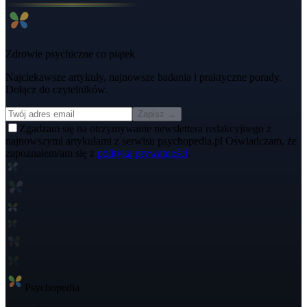
Zdrowie psychiczne co piątek
Najciekawsze artykuły, najnowsze badania i praktyczne porady.
Dołącz do czytelników.
Zapisz →
Zgadzam się na otrzymywanie newslettera redakcyjnego z
najnowszymi artykułami z serwisu psychopedia.pl Oświadczam, że
zapoznałem/am się z
polityką prywatności
.
Psycho
pedia