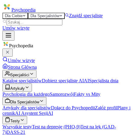
Psycho
pedia
Znajdź specjalistę
Dla Ciebie
Dla Specjalistów
Umów wizytę
Psycho
pedia
Umów wizytę
Strona Główna
Specjaliści
Katalog specjalistów
Dobierz specjalistę AI
AI
Specjalista dnia
Artykuły
Psychologia dla każdego
Samorozwój
Fakty vs Mity
Dla Specjalistów
Artykuły dla specjalistów
Dołącz do Psychopedii
Załóż profil
Plany i
cennik
AI Asystent Sesji
AI
Testy
Wszystkie testy
Test na depresję (PHQ-9)
Test na lęk (GAD-
7)
DASS-21