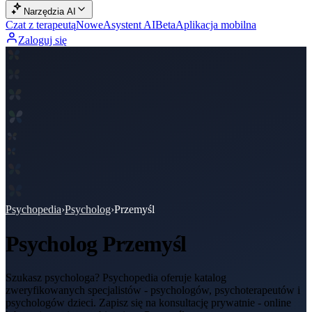
Narzędzia AI
Czat z terapeutą
Nowe
Asystent AI
Beta
Aplikacja mobilna
Zaloguj się
Psychopedia
›
Psycholog
›
Przemyśl
Psycholog
Przemyśl
Szukasz psychologa? Psychopedia oferuje katalog
zweryfikowanych specjalistów - psychologów, psychoterapeutów i
psychologów dzieci. Zapisz się na konsultację prywatnie - online