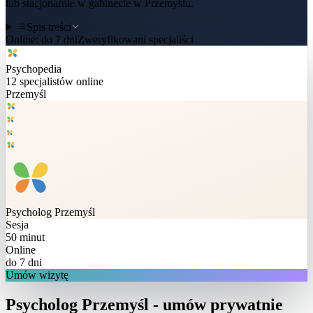
lub stacjonarnie w gabinecie w Przemyślu.
Spis treści
Online:
do 7 dni
Zweryfikowani specjaliści
Psychopedia
12
specjalistów online
Przemyśl
Psycholog
Przemyśl
Sesja
50 minut
Online
do 7 dni
Umów wizytę
Psycholog Przemyśl - umów prywatnie