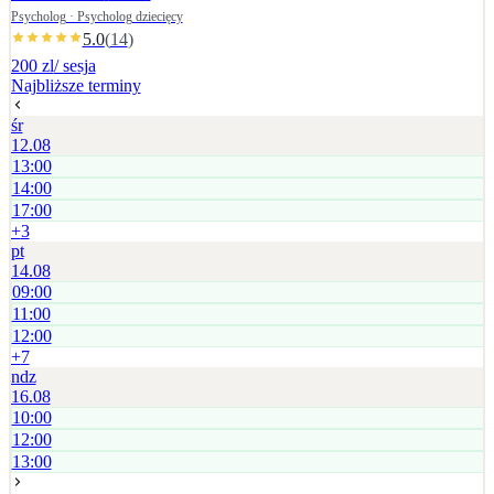
ustalana jest indywidualnie.
Psycholog · Psycholog dziecięcy
5.0
(
14
)
200 zl
/ sesja
Najbliższe terminy
śr
12.08
13:00
14:00
17:00
+
3
pt
14.08
09:00
11:00
12:00
+
7
ndz
16.08
10:00
12:00
13:00