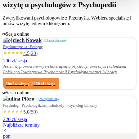
wizytę u psychologów z Psychopedii
Zweryfikowani psychologowie z
Przemyśla
. Wybierz specjalistę i
umów wizytę jednym kliknięciem.
Sesja online
Wojciech
Nowak
Zweryfikowany
Psychoterapeuta · Pedagog
4.5
(
20
)
200 zl
/ sesja
Jestem dyplomowanym psychoterapeutą psychodynamicznym i członkiem
Polskiego Towarzystwa Psychoterapii Psychodynamicznej. W pracy
terapeutycznej wnikliwie słucham pacjenta i podążam za jego narracją. Moje
zainteresowania zawodowe obejmują przede wszystkim: • psychoterapię
Umów wizytę
200
zł
/ sesja
zaburzeń osobowości, • zaburzenia nerwicowe i lękowe, • problematykę relacji
Sesja online
małżeńskich i rodzinnych. Nie zajmuję się terapią uzależnień. Ukończyłem
Paulina
Pióro
Zweryfikowany
Wydział Nauk Pedagogicznych Dolnośląskiej Szkoły Wyższej we Wrocławiu —
w 2007 r. studia licencjackie (pedagogika rodzinna), a w 2009 r. magisterskie
Psycholog · Psycholog dzieci i młodzieży · Psycholog kliniczny
(resocjalizacja). W 2016 r. ukończyłem czteroletnie szkolenie z psychoterapii
5.0
(
59
)
psychodynamicznej w Krakowskim Centrum Psychodynamicznym, a w styczniu
220 zl
/ sesja
2020 r. uzyskałem dyplom psychoterapeuty psychodynamicznego. Od
Najbliższe terminy
ukończenia szkoły psychoterapii regularnie uczestniczę w konferencjach
naukowych organizowanych przez Polskie Towarzystwo Psychoterapii
pon