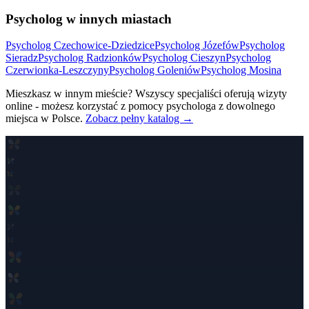
Psycholog w innych miastach
Psycholog
Czechowice-Dziedzice
Psycholog
Józefów
Psycholog
Sieradz
Psycholog
Radzionków
Psycholog
Cieszyn
Psycholog
Czerwionka-Leszczyny
Psycholog
Goleniów
Psycholog
Mosina
Mieszkasz w innym mieście? Wszyscy specjaliści oferują wizyty
online - możesz korzystać z pomocy psychologa z dowolnego
miejsca w Polsce.
Zobacz pełny katalog →