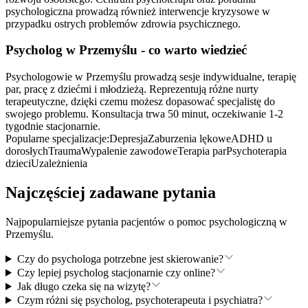
psychologiczna prowadzą również interwencje kryzysowe w
przypadku ostrych problemów zdrowia psychicznego.
Psycholog
w Przemyślu
- co warto wiedzieć
Psychologowie w Przemyślu prowadzą sesje indywidualne, terapię
par, pracę z dziećmi i młodzieżą. Reprezentują różne nurty
terapeutyczne, dzięki czemu możesz dopasować specjalistę do
swojego problemu. Konsultacja trwa 50 minut, oczekiwanie 1-2
tygodnie stacjonarnie.
Popularne specjalizacje:
Depresja
Zaburzenia lękowe
ADHD u
dorosłych
Trauma
Wypalenie zawodowe
Terapia par
Psychoterapia
dzieci
Uzależnienia
Najczęściej zadawane pytania
Najpopularniejsze pytania pacjentów o pomoc psychologiczną
w
Przemyślu
.
Czy do psychologa potrzebne jest skierowanie?
Czy lepiej psycholog stacjonarnie czy online?
Jak długo czeka się na wizytę?
Czym różni się psycholog, psychoterapeuta i psychiatra?