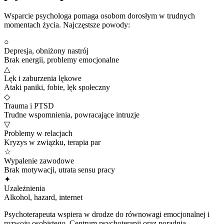
Wsparcie psychologa pomaga osobom dorosłym w trudnych
momentach życia. Najczęstsze powody:
○
Depresja, obniżony nastrój
Brak energii, problemy emocjonalne
△
Lęk i zaburzenia lękowe
Ataki paniki, fobie, lęk społeczny
◇
Trauma i PTSD
Trudne wspomnienia, powracające intruzje
▽
Problemy w relacjach
Kryzys w związku, terapia par
☆
Wypalenie zawodowe
Brak motywacji, utrata sensu pracy
✦
Uzależnienia
Alkohol, hazard, internet
Psychoterapeuta wspiera w drodze do równowagi emocjonalnej i
rozwoju osobistego. Centrum psychoterapii oraz poradnia