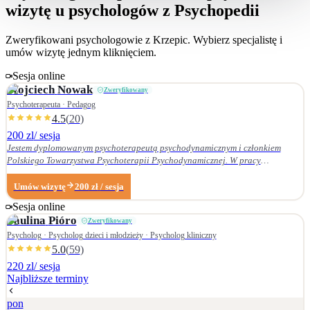
wizytę u psychologów z Psychopedii
Zweryfikowani psychologowie z
Krzepic
. Wybierz specjalistę i
umów wizytę jednym kliknięciem.
Sesja online
Wojciech
Nowak
Zweryfikowany
Psychoterapeuta · Pedagog
4.5
(
20
)
200 zl
/ sesja
Jestem dyplomowanym psychoterapeutą psychodynamicznym i członkiem
Polskiego Towarzystwa Psychoterapii Psychodynamicznej. W pracy
terapeutycznej wnikliwie słucham pacjenta i podążam za jego narracją. Moje
zainteresowania zawodowe obejmują przede wszystkim: • psychoterapię
Umów wizytę
200
zł
/ sesja
zaburzeń osobowości, • zaburzenia nerwicowe i lękowe, • problematykę relacji
Sesja online
małżeńskich i rodzinnych. Nie zajmuję się terapią uzależnień. Ukończyłem
Paulina
Pióro
Zweryfikowany
Wydział Nauk Pedagogicznych Dolnośląskiej Szkoły Wyższej we Wrocławiu —
w 2007 r. studia licencjackie (pedagogika rodzinna), a w 2009 r. magisterskie
Psycholog · Psycholog dzieci i młodzieży · Psycholog kliniczny
(resocjalizacja). W 2016 r. ukończyłem czteroletnie szkolenie z psychoterapii
5.0
(
59
)
psychodynamicznej w Krakowskim Centrum Psychodynamicznym, a w styczniu
220 zl
/ sesja
2020 r. uzyskałem dyplom psychoterapeuty psychodynamicznego. Od
Najbliższe terminy
ukończenia szkoły psychoterapii regularnie uczestniczę w konferencjach
naukowych organizowanych przez Polskie Towarzystwo Psychoterapii
pon