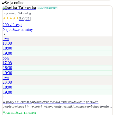
zagubienia, trudności w relacjach
Sesja online
Monika
Zalewska
Zweryfikowany
Psycholog · Seksuolog
5.0
(
21
)
200 zl
/ sesja
Najbliższe terminy
czw
13.08
18:00
19:00
pon
17.08
18:30
19:30
czw
20.08
18:00
19:00
W pracy z klientem najważniejsze jest dla mnie zbudowanie poczucia
bezpieczeństwa i intymności. Wykorzystuję techniki poznawczo-behawioralne,
podejście skoncentrowane na rozwiązaniach (TSR), polegające na
NAJBLIŻSZE TERMINY