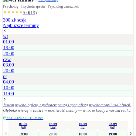
Zweryfikowany
Psycholog · Psychoterapeuta · Psycholog uzależnień
5.0
(
19
)
300 zl
/ sesja
Najbliższe terminy
wt
01.09
19:00
20:00
czw
03.09
20:00
pt
04.09
10:00
11:00
Jestem psychologiem, psychoterapeutą i specjalistą psychoterapii uzależnień.
Głęboko wierzę w ludzi i w możliwość zmiany — w to, że każdy z nas ma realny
wpływ na swoje życie, wystarczy w to uwierzyć i konsekwentnie działać w
NAJBLIŻSZE TERMINY
wybranym kierunku. Pomagam osobom mierzącym się z: • uzależnieniami
01.09
03.09
04.09
08.09
(alkohol, hazard, seksualność, media społecznościowe), • depresją, nerwicą,
(wt)
(czw)
(pt)
(wt)
zaburzeniami lękowymi i stresem, • zespołem stresu pourazowego (PTSD). Sesje
19:00
20:00
10:00
19:00