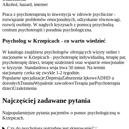
Alkohol, hazard, internet
Praca z psychoterapeutą to inwestycja w zdrowie psychiczne -
rozwiązanie problemów emocjonalnych, odzyskanie równowagi,
rozwój osobisty. W nagłych kryzysach z pomocą przychodzą
centrum psychoterapii i poradnia psychologiczna.
Psycholog
w Krzepicach
- co warto wiedzieć
W katalogu znajdziesz psychologów oferujących wizyty online i
stacjonarne w Krzepicach - psychoterapię indywidualną, terapię par,
psychoterapię dzieci, terapię uzależnień oraz wsparcie emocjonalne
w kryzysie. Standardowa sesja trwa 50 minut. Na termin
stacjonarny czeka się zwykle 1-2 tygodnie.
Popularne specjalizacje:
Depresja
Zaburzenia lękowe
ADHD u
dorosłych
Trauma
Wypalenie zawodowe
Terapia par
Psychoterapia
dzieci
Uzależnienia
Najczęściej zadawane pytania
Najpopularniejsze pytania pacjentów o pomoc psychologiczną
w
Krzepicach
.
Czy do psychologa potrzebne jest skierowanie?