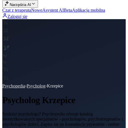
Narzędzia AI
Czat z terapeutą
Nowe
Asystent AI
Beta
Aplikacja mobilna
Zaloguj się
Psychopedia
›
Psycholog
›
Krzepice
Psycholog
Krzepice
Szukasz psychologa? Psychopedia oferuje katalog
zweryfikowanych specjalistów - psychologów, psychoterapeutów i
psychologów dzieci. Zapisz się na konsultację prywatnie - online