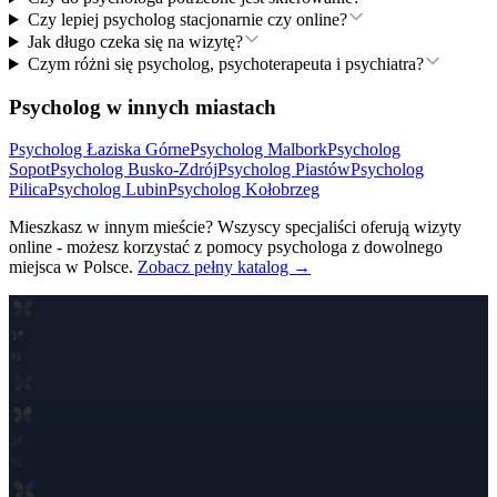
Czy lepiej psycholog stacjonarnie czy online?
Jak długo czeka się na wizytę?
Czym różni się psycholog, psychoterapeuta i psychiatra?
Psycholog w innych miastach
Psycholog
Łaziska Górne
Psycholog
Malbork
Psycholog
Sopot
Psycholog
Busko-Zdrój
Psycholog
Piastów
Psycholog
Pilica
Psycholog
Lubin
Psycholog
Kołobrzeg
Mieszkasz w innym mieście? Wszyscy specjaliści oferują wizyty
online - możesz korzystać z pomocy psychologa z dowolnego
miejsca w Polsce.
Zobacz pełny katalog →