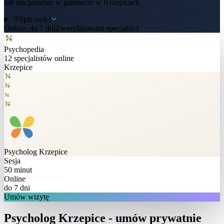
lub stacjonarnie w gabinecie w Krzepicach.
Spis treści
Online:
do 7 dni
Zweryfikowani specjaliści
Psychopedia
12
specjalistów online
Krzepice
Psycholog
Krzepice
Sesja
50 minut
Online
do 7 dni
Umów wizytę
Psycholog Krzepice - umów prywatnie