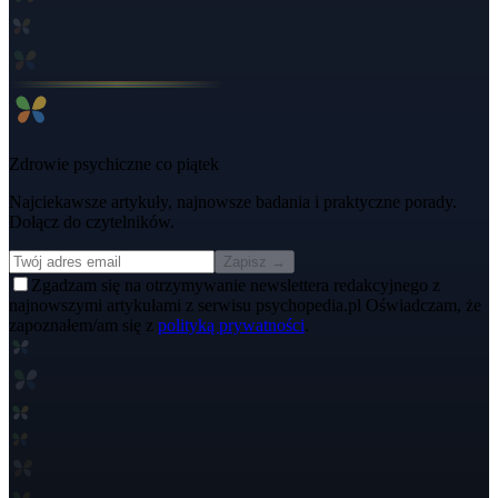
Zdrowie psychiczne co piątek
Najciekawsze artykuły, najnowsze badania i praktyczne porady.
Dołącz do czytelników.
Zapisz →
Zgadzam się na otrzymywanie newslettera redakcyjnego z
najnowszymi artykułami z serwisu psychopedia.pl Oświadczam, że
zapoznałem/am się z
polityką prywatności
.