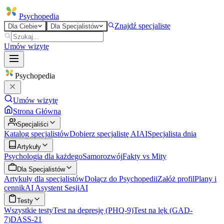
Psycho
pedia
Znajdź specjalistę
Dla Ciebie
Dla Specjalistów
Umów wizytę
Psycho
pedia
Umów wizytę
Strona Główna
Specjaliści
Katalog specjalistów
Dobierz specjalistę AI
AI
Specjalista dnia
Artykuły
Psychologia dla każdego
Samorozwój
Fakty vs Mity
Dla Specjalistów
Artykuły dla specjalistów
Dołącz do Psychopedii
Załóż profil
Plany i
cennik
AI Asystent Sesji
AI
Testy
Wszystkie testy
Test na depresję (PHQ-9)
Test na lęk (GAD-
7)
DASS-21