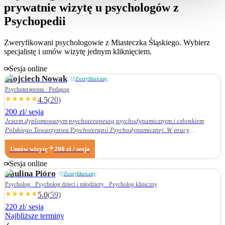
prywatnie wizytę u psychologów z
Psychopedii
Zweryfikowani psychologowie z
Miasteczka Śląskiego
. Wybierz
specjalistę i umów wizytę jednym kliknięciem.
Sesja online
Wojciech
Nowak
Zweryfikowany
Psychoterapeuta · Pedagog
4.5
(
20
)
200 zl
/ sesja
Jestem dyplomowanym psychoterapeutą psychodynamicznym i członkiem
Polskiego Towarzystwa Psychoterapii Psychodynamicznej. W pracy
terapeutycznej wnikliwie słucham pacjenta i podążam za jego narracją. Moje
zainteresowania zawodowe obejmują przede wszystkim: • psychoterapię
Umów wizytę
200
zł
/ sesja
zaburzeń osobowości, • zaburzenia nerwicowe i lękowe, • problematykę relacji
Sesja online
małżeńskich i rodzinnych. Nie zajmuję się terapią uzależnień. Ukończyłem
Paulina
Pióro
Zweryfikowany
Wydział Nauk Pedagogicznych Dolnośląskiej Szkoły Wyższej we Wrocławiu —
w 2007 r. studia licencjackie (pedagogika rodzinna), a w 2009 r. magisterskie
Psycholog · Psycholog dzieci i młodzieży · Psycholog kliniczny
(resocjalizacja). W 2016 r. ukończyłem czteroletnie szkolenie z psychoterapii
5.0
(
59
)
psychodynamicznej w Krakowskim Centrum Psychodynamicznym, a w styczniu
220 zl
/ sesja
2020 r. uzyskałem dyplom psychoterapeuty psychodynamicznego. Od
Najbliższe terminy
ukończenia szkoły psychoterapii regularnie uczestniczę w konferencjach