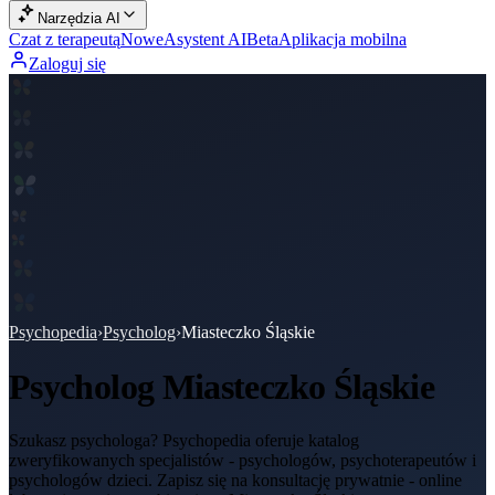
Narzędzia AI
Czat z terapeutą
Nowe
Asystent AI
Beta
Aplikacja mobilna
Zaloguj się
Psychopedia
›
Psycholog
›
Miasteczko Śląskie
Psycholog
Miasteczko Śląskie
Szukasz psychologa? Psychopedia oferuje katalog
zweryfikowanych specjalistów - psychologów, psychoterapeutów i
psychologów dzieci. Zapisz się na konsultację prywatnie - online