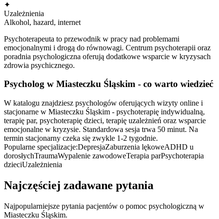
✦
Uzależnienia
Alkohol, hazard, internet
Psychoterapeuta to przewodnik w pracy nad problemami
emocjonalnymi i drogą do równowagi. Centrum psychoterapii oraz
poradnia psychologiczna oferują dodatkowe wsparcie w kryzysach
zdrowia psychicznego.
Psycholog
w Miasteczku Śląskim
- co warto wiedzieć
W katalogu znajdziesz psychologów oferujących wizyty online i
stacjonarne w Miasteczku Śląskim - psychoterapię indywidualną,
terapię par, psychoterapię dzieci, terapię uzależnień oraz wsparcie
emocjonalne w kryzysie. Standardowa sesja trwa 50 minut. Na
termin stacjonarny czeka się zwykle 1-2 tygodnie.
Popularne specjalizacje:
Depresja
Zaburzenia lękowe
ADHD u
dorosłych
Trauma
Wypalenie zawodowe
Terapia par
Psychoterapia
dzieci
Uzależnienia
Najczęściej zadawane pytania
Najpopularniejsze pytania pacjentów o pomoc psychologiczną
w
Miasteczku Śląskim
.