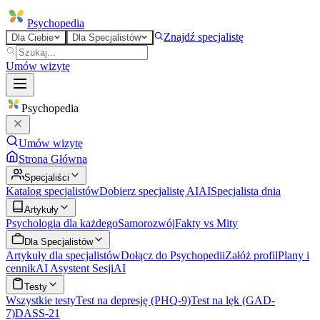
Psycho
pedia
Znajdź specjalistę
Dla Ciebie
Dla Specjalistów
Umów wizytę
Psycho
pedia
Umów wizytę
Strona Główna
Specjaliści
Katalog specjalistów
Dobierz specjalistę AI
AI
Specjalista dnia
Artykuły
Psychologia dla każdego
Samorozwój
Fakty vs Mity
Dla Specjalistów
Artykuły dla specjalistów
Dołącz do Psychopedii
Załóż profil
Plany i
cennik
AI Asystent Sesji
AI
Testy
Wszystkie testy
Test na depresję (PHQ-9)
Test na lęk (GAD-
7)
DASS-21