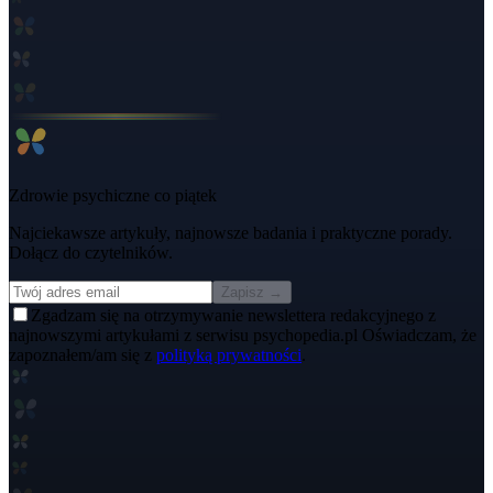
Zdrowie psychiczne co piątek
Najciekawsze artykuły, najnowsze badania i praktyczne porady.
Dołącz do czytelników.
Zapisz →
Zgadzam się na otrzymywanie newslettera redakcyjnego z
najnowszymi artykułami z serwisu psychopedia.pl Oświadczam, że
zapoznałem/am się z
polityką prywatności
.