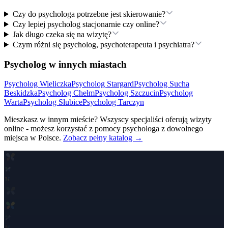
Czy do psychologa potrzebne jest skierowanie?
Czy lepiej psycholog stacjonarnie czy online?
Jak długo czeka się na wizytę?
Czym różni się psycholog, psychoterapeuta i psychiatra?
Psycholog w innych miastach
Psycholog
Wieliczka
Psycholog
Stargard
Psycholog
Sucha
Beskidzka
Psycholog
Chełm
Psycholog
Szczucin
Psycholog
Warta
Psycholog
Słubice
Psycholog
Tarczyn
Mieszkasz w innym mieście? Wszyscy specjaliści oferują wizyty
online - możesz korzystać z pomocy psychologa z dowolnego
miejsca w Polsce.
Zobacz pełny katalog →