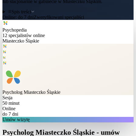
lub stacjonarnie w gabinecie w Miasteczku Śląskim.
Spis treści
Online:
do 7 dni
Zweryfikowani specjaliści
Psychopedia
12
specjalistów online
Miasteczko Śląskie
Psycholog
Miasteczko Śląskie
Sesja
50 minut
Online
do 7 dni
Umów wizytę
Psycholog Miasteczko Śląskie - umów