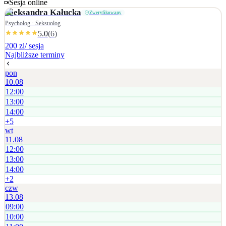
Sesja online
dalszych kroków w atmosferze współpracy i zaufania.
Aleksandra
Kałucka
Zweryfikowany
Psycholog · Seksuolog
5.0
(
6
)
200 zl
/ sesja
Najbliższe terminy
pon
10.08
12:00
13:00
14:00
+
5
wt
11.08
12:00
13:00
14:00
+
2
czw
13.08
09:00
10:00