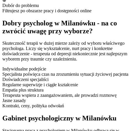
⊕
Dobór do problemu
Filtrujesz po obszarze pracy i dostępności online
Dobry psycholog w Milanówku - na co
zwrócić uwagę przy wyborze?
Skuteczność terapii w dużej mierze zależy od wyboru właściwego
psychologa. Liczy się wykształcenie, nurt pracy i konkretne
doświadczenie - terapeuta od depresji niekoniecznie jest najlepszym
wyborem przy traumie czy uzależnieniu.
Indywidualne podejście
Specjalista poświęca czas na zrozumieniu sytuacji życiowej pacjenta
Doświadczeni specjaliści
Regularne superwizje i ciągłe kształcenie
Empatia plus struktura
Terapeuta wspiera z zaangażowaniem, ale prowadzi rozmowę
Jasne zasady
Kontrakt, ceny, polityka odwołań
Gabinet psychologiczny w Milanówku
Stacjonarna praca z psychologiem w Milanówku odbywa się w