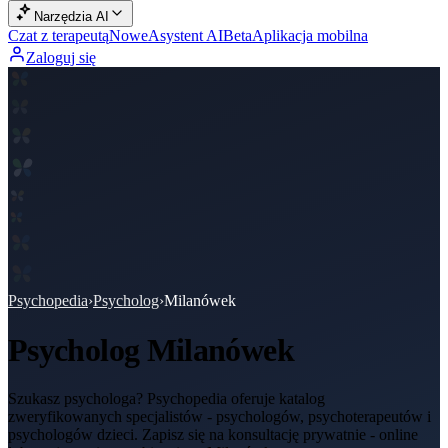
Narzędzia AI
Czat z terapeutą
Nowe
Asystent AI
Beta
Aplikacja mobilna
Zaloguj się
Psychopedia
›
Psycholog
›
Milanówek
Psycholog
Milanówek
Szukasz psychologa? Psychopedia oferuje katalog
zweryfikowanych specjalistów - psychologów, psychoterapeutów i
psychologów dzieci. Zapisz się na konsultację prywatnie - online