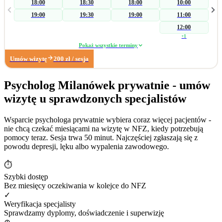
18:00
18:30
18:00
10:00
skierowania na badania laboratoryjne w celu wykluczenia somatycznych
19:00
19:30
19:00
11:00
przyczyn zaburzenia, a następnie koncentruję się na czynnikach
psychogennych. W zakresie wsparcia seksuologicznego pomagam parom i
12:00
osobom indywidualnym podczas konfliktów wpływających na ich seksualność.
+
1
Pracuję również z: • zaburzeniami libido (hiperlibidemia, hipolibidemia), •
Pokaż wszystkie terminy
chorobami somatycznymi takimi jak pochwica, wulwodynia, • uzależnieniami
Umów wizytę
200
zł
/ sesja
od pornografii oraz masturbacji, • wpływem substancji psychoaktywnych na
seksualność. Poza obszarem seksuologicznym wspieram osoby z trudnościami
w radzeniu sobie z: • zarządzaniem trudnymi emocjami, • relacjami
Psycholog Milanówek prywatnie - umów
społecznymi, • sytuacjami kryzysowymi i stresem adaptacyjnym, • obniżonym
wizytę u sprawdzonych specjalistów
nastrojem i lękiem. Dzięki wieloletniemu doświadczeniu w biznesie zapraszam
również na konsultacje dotyczące: • wypalenia zawodowego, • kryzysu
związanego z długotrwałym poszukiwaniem pracy, • stresu związanego ze
Wsparcie psychologa prywatnie wybiera coraz więcej pacjentów -
zmianą zawodową. Moje największe sukcesy zawodowe: • terapia
nie chcą czekać miesiącami na wizytę w NFZ, kiedy potrzebują
krótkoterminowa, której efektem było dokonanie coming outu w rodzinie, •
pomocy teraz. Sesja trwa 50 minut. Najczęściej zgłaszają się z
diagnoza wytrysku wstecznego, • diagnoza pochwicy.
powodu depresji, lęku albo wypalenia zawodowego.
⏱
Szybki dostęp
Bez miesięcy oczekiwania w kolejce do NFZ
✓
Weryfikacja specjalisty
Sprawdzamy dyplomy, doświadczenie i superwizję