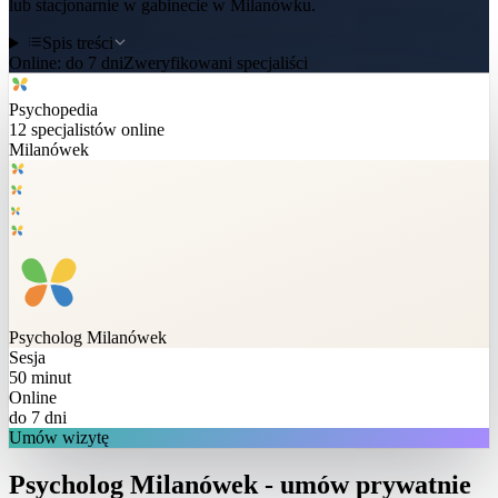
lub stacjonarnie w gabinecie w Milanówku.
Spis treści
Online:
do 7 dni
Zweryfikowani specjaliści
Psychopedia
12
specjalistów online
Milanówek
Psycholog
Milanówek
Sesja
50 minut
Online
do 7 dni
Umów wizytę
Psycholog Milanówek - umów prywatnie