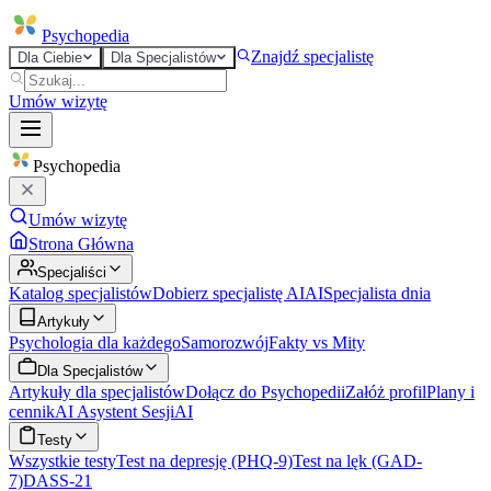
Psycho
pedia
Znajdź specjalistę
Dla Ciebie
Dla Specjalistów
Umów wizytę
Psycho
pedia
Umów wizytę
Strona Główna
Specjaliści
Katalog specjalistów
Dobierz specjalistę AI
AI
Specjalista dnia
Artykuły
Psychologia dla każdego
Samorozwój
Fakty vs Mity
Dla Specjalistów
Artykuły dla specjalistów
Dołącz do Psychopedii
Załóż profil
Plany i
cennik
AI Asystent Sesji
AI
Testy
Wszystkie testy
Test na depresję (PHQ-9)
Test na lęk (GAD-
7)
DASS-21