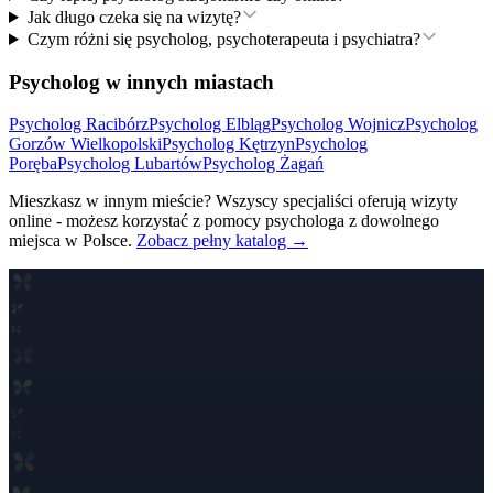
Jak długo czeka się na wizytę?
Czym różni się psycholog, psychoterapeuta i psychiatra?
Psycholog w innych miastach
Psycholog
Racibórz
Psycholog
Elbląg
Psycholog
Wojnicz
Psycholog
Gorzów Wielkopolski
Psycholog
Kętrzyn
Psycholog
Poręba
Psycholog
Lubartów
Psycholog
Żagań
Mieszkasz w innym mieście? Wszyscy specjaliści oferują wizyty
online - możesz korzystać z pomocy psychologa z dowolnego
miejsca w Polsce.
Zobacz pełny katalog →