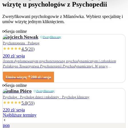
wizytę u psychologów z Psychopedii
Zweryfikowani psychologowie z
Milanówka
. Wybierz specjalistę i
umów wizytę jednym kliknięciem.
Sesja online
Wojciech
Nowak
Zweryfikowany
Psychoterapeuta · Pedagog
4.5
(
20
)
200 zl
/ sesja
Jestem dyplomowanym psychoterapeutą psychodynamicznym i członkiem
Polskiego Towarzystwa Psychoterapii Psychodynamicznej. W pracy
terapeutycznej wnikliwie słucham pacjenta i podążam za jego narracją. Moje
zainteresowania zawodowe obejmują przede wszystkim: • psychoterapię
Umów wizytę
200
zł
/ sesja
zaburzeń osobowości, • zaburzenia nerwicowe i lękowe, • problematykę relacji
Sesja online
małżeńskich i rodzinnych. Nie zajmuję się terapią uzależnień. Ukończyłem
Paulina
Pióro
Zweryfikowany
Wydział Nauk Pedagogicznych Dolnośląskiej Szkoły Wyższej we Wrocławiu —
w 2007 r. studia licencjackie (pedagogika rodzinna), a w 2009 r. magisterskie
Psycholog · Psycholog dzieci i młodzieży · Psycholog kliniczny
(resocjalizacja). W 2016 r. ukończyłem czteroletnie szkolenie z psychoterapii
5.0
(
59
)
psychodynamicznej w Krakowskim Centrum Psychodynamicznym, a w styczniu
220 zl
/ sesja
2020 r. uzyskałem dyplom psychoterapeuty psychodynamicznego. Od
Najbliższe terminy
ukończenia szkoły psychoterapii regularnie uczestniczę w konferencjach
naukowych organizowanych przez Polskie Towarzystwo Psychoterapii
pon