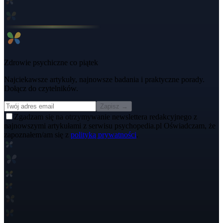
Zdrowie psychiczne co piątek
Najciekawsze artykuły, najnowsze badania i praktyczne porady.
Dołącz do czytelników.
Zapisz →
Zgadzam się na otrzymywanie newslettera redakcyjnego z
najnowszymi artykułami z serwisu psychopedia.pl Oświadczam, że
zapoznałem/am się z
polityką prywatności
.