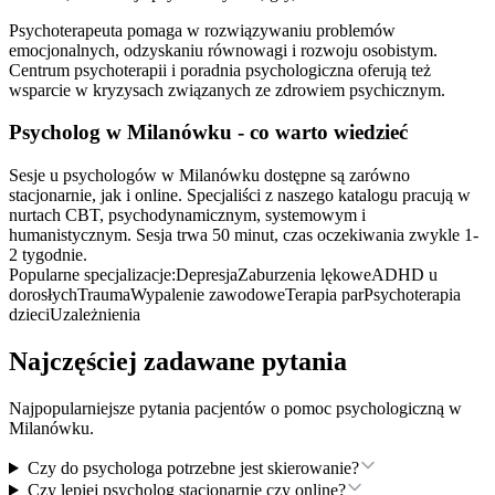
Psychoterapeuta pomaga w rozwiązywaniu problemów
emocjonalnych, odzyskaniu równowagi i rozwoju osobistym.
Centrum psychoterapii i poradnia psychologiczna oferują też
wsparcie w kryzysach związanych ze zdrowiem psychicznym.
Psycholog
w Milanówku
- co warto wiedzieć
Sesje u psychologów w Milanówku dostępne są zarówno
stacjonarnie, jak i online. Specjaliści z naszego katalogu pracują w
nurtach CBT, psychodynamicznym, systemowym i
humanistycznym. Sesja trwa 50 minut, czas oczekiwania zwykle 1-
2 tygodnie.
Popularne specjalizacje:
Depresja
Zaburzenia lękowe
ADHD u
dorosłych
Trauma
Wypalenie zawodowe
Terapia par
Psychoterapia
dzieci
Uzależnienia
Najczęściej zadawane pytania
Najpopularniejsze pytania pacjentów o pomoc psychologiczną
w
Milanówku
.
Czy do psychologa potrzebne jest skierowanie?
Czy lepiej psycholog stacjonarnie czy online?