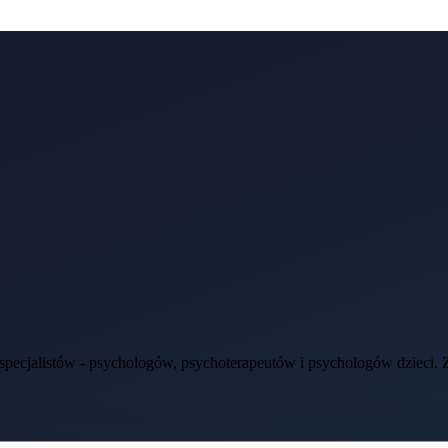
ecjalistów - psychologów, psychoterapeutów i psychologów dzieci. Zap