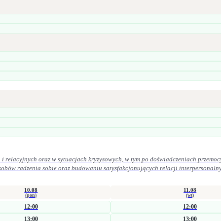
i relacyjnych oraz w sytuacjach kryzysowych, w tym po doświadczeniach przemoc
iu satysfakcjonujących relacji interpersonalnych. W praktyce zawodowej kieruję się zasadami etyki zawodowej. Szcz
ek oraz uważność na potrzeby osoby zgłaszającej się po pomoc.
10.08
11.08
(pon)
(wt)
12:00
12:00
13:00
13:00