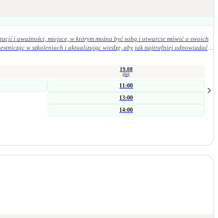
acji i uważności, miejsce, w którym można być sobą i otwarcie mówić o swoich
19.08
(śr)
11:00
13:00
14:00