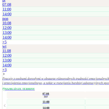
pt
07.08
11:00
14:00
pon
10.08
12:00
13:00
14:00
+
5
wt
11.08
12:00
13:00
14:00
+
3
Pracuję z osobami dorosłymi w obszarze różnorodnych trudności emocjonalnych 
i przeciążenia emocjonalnego, a także w rozwijaniu bardziej adaptacyjnych sposobów radzenia sobie oraz budowan
znaczenie mają dla mnie empatia, odpowiedzialność kliniczna, poufność, szacun
NAJBLIŻSZE TERMINY
07.08
(pt)
11:00
14:00