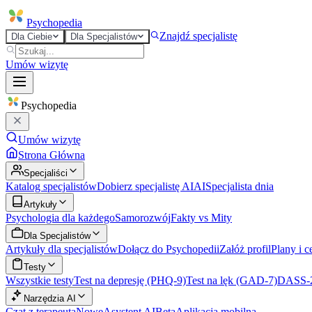
Psycho
pedia
Znajdź specjalistę
Dla Ciebie
Dla Specjalistów
Umów wizytę
Psycho
pedia
Umów wizytę
Strona Główna
Specjaliści
Katalog specjalistów
Dobierz specjalistę AI
AI
Specjalista dnia
Artykuły
Psychologia dla każdego
Samorozwój
Fakty vs Mity
Dla Specjalistów
Artykuły dla specjalistów
Dołącz do Psychopedii
Załóż profil
Plany i c
Testy
Wszystkie testy
Test na depresję (PHQ-9)
Test na lęk (GAD-7)
DASS-
Narzędzia AI
Czat z terapeutą
Nowe
Asystent AI
Beta
Aplikacja mobilna