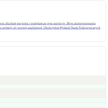
ie słucham pacjenta i podążam za jego narracją. Moje zainteresowania
 Ukończyłem Wydział Nauk Pedagogicznych
em czteroletnie szkolenie z psychoterapii psychodynamicznej w Krakowskim
daję superwizji u certyfikowanego superwizora.