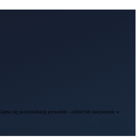
isz się na konsultację prywatnie - online lub stacjonarnie w