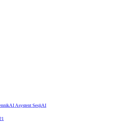
ennik
AI Asystent Sesji
AI
21