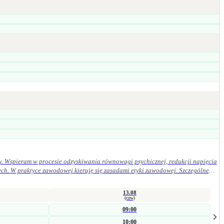
y. Wspieram w procesie odzyskiwania równowagi psychicznej, redukcji napięcia
ególne
13.08
(czw)
09:00
10:00