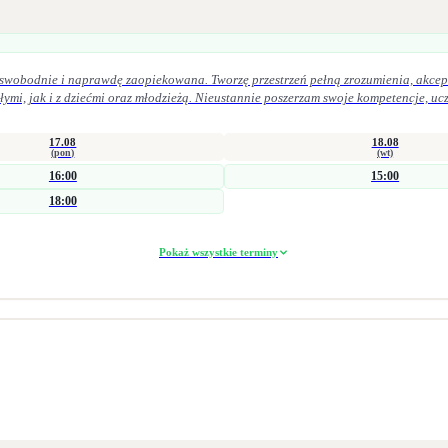
, swobodnie i naprawdę zaopiekowana. Tworzę przestrzeń pełną zrozumienia, akcept
17.08
18.08
(pon)
(wt)
16:00
15:00
18:00
Pokaż wszystkie terminy