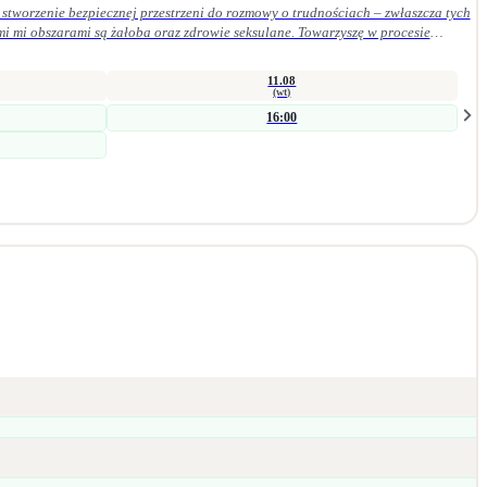
stworzenie bezpiecznej przestrzeni do rozmowy o trudnościach – zwłaszcza tych
mi mi obszarami są żałoba oraz zdrowie seksulane. Towarzyszę w procesie
szych procesach wspierających zmianę. Jestem psycholożką i seksuolożką z
wsparcia indywidualnego. Bliskie jest mi podejście humanistyczne, oparte na
11.08
(wt)
16:00