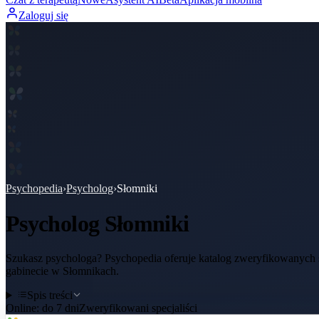
Zaloguj się
Psychopedia
›
Psycholog
›
Słomniki
Psycholog
Słomniki
Szukasz psychologa? Psychopedia oferuje katalog zweryfikowanych sp
gabinecie w Słomnikach.
Spis treści
Online:
do 7 dni
Zweryfikowani specjaliści