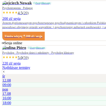
Wojciech
Nowak
Zweryfikowany
Psychoterapeuta · Pedagog
4.5
(
20
)
200 zl
/ sesja
Jestem dyplomowanym psychoterapeutą psychodynamicznym i członkiem Polskieg
zawodowe obejmują przede wszystkim: • psychoterapię zaburzeń osobowości, • zaburzenia nerwicow
Dolnośląskiej Szkoły Wyższej we Wrocławiu — w 2007 r. studia licencjackie (ped
Centrum Psychodynamicznym, a w styczniu 2020 r. uzyskałem dyplom psychoterapeuty psychodynamicznego. Od ukończenia szkoły psychoterapii regularnie uczestniczę w konfe
Umów wizytę
200
zł
/ sesja
Psychoterapii Psychodynamicznej i na bieżąco śledzę literaturę z zakresu psyc
Sesja online
Paulina
Pióro
Zweryfikowany
Psycholog · Psycholog dzieci i młodzieży · Psycholog kliniczny
5.0
(
59
)
220 zl
/ sesja
Najbliższe terminy
śr
12.08
09:00
pon
17.08
16:00
18:00