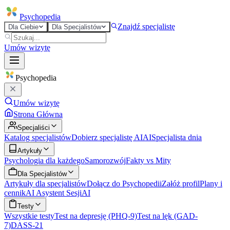
Psycho
pedia
Znajdź specjalistę
Dla Ciebie
Dla Specjalistów
Umów wizytę
Psycho
pedia
Umów wizytę
Strona Główna
Specjaliści
Katalog specjalistów
Dobierz specjalistę AI
AI
Specjalista dnia
Artykuły
Psychologia dla każdego
Samorozwój
Fakty vs Mity
Dla Specjalistów
Artykuły dla specjalistów
Dołącz do Psychopedii
Załóż profil
Plany i
cennik
AI Asystent Sesji
AI
Testy
Wszystkie testy
Test na depresję (PHQ-9)
Test na lęk (GAD-
7)
DASS-21