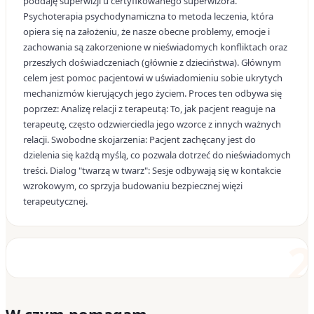
poddaję superwizji u certyfikowanego superwizora.
Psychoterapia psychodynamiczna to metoda leczenia, która
opiera się na założeniu, że nasze obecne problemy, emocje i
zachowania są zakorzenione w nieświadomych konfliktach oraz
przeszłych doświadczeniach (głównie z dzieciństwa). Głównym
celem jest pomoc pacjentowi w uświadomieniu sobie ukrytych
mechanizmów kierujących jego życiem. Proces ten odbywa się
poprzez: Analizę relacji z terapeutą: To, jak pacjent reaguje na
terapeutę, często odzwierciedla jego wzorce z innych ważnych
relacji. Swobodne skojarzenia: Pacjent zachęcany jest do
dzielenia się każdą myślą, co pozwala dotrzeć do nieświadomych
treści. Dialog "twarzą w twarz": Sesje odbywają się w kontakcie
wzrokowym, co sprzyja budowaniu bezpiecznej więzi
terapeutycznej.
2