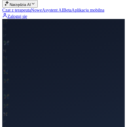
Narzędzia AI
Czat z terapeutą
Nowe
Asystent AI
Beta
Aplikacja mobilna
Zaloguj się