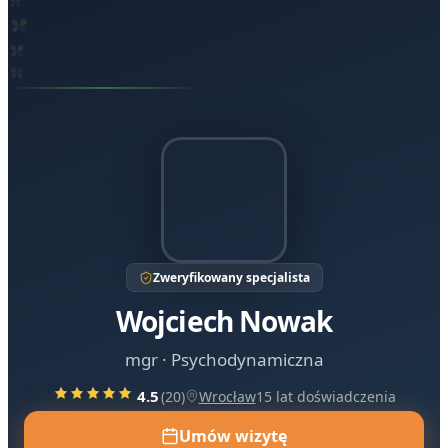
Zweryfikowany specjalista
Wojciech
Nowak
mgr
·
Psychodynamiczna
4.5
(
20
)
Wrocław
15
lat doświadczenia
Umów wizytę