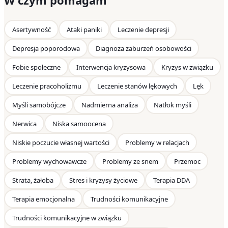
W czym pomagam
Asertywność
Ataki paniki
Leczenie depresji
Depresja poporodowa
Diagnoza zaburzeń osobowości
Fobie społeczne
Interwencja kryzysowa
Kryzys w związku
Leczenie pracoholizmu
Leczenie stanów lękowych
Lęk
Myśli samobójcze
Nadmierna analiza
Natłok myśli
Nerwica
Niska samoocena
Niskie poczucie własnej wartości
Problemy w relacjach
Problemy wychowawcze
Problemy ze snem
Przemoc
Strata, żałoba
Stres i kryzysy życiowe
Terapia DDA
Terapia emocjonalna
Trudności komunikacyjne
Trudności komunikacyjne w związku