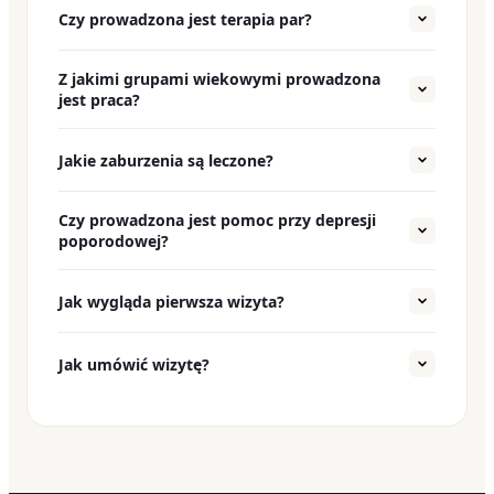
Czy prowadzona jest terapia par?
Tak — praca z parami obejmuje trudności
Z jakimi grupami wiekowymi prowadzona
komunikacyjne, kryzysy w związku, zdradę oraz
jest praca?
wsparcie okołorozwodowe.
Z osobami dorosłymi, seniorami oraz parami.
Jakie zaburzenia są leczone?
Depresja, zaburzenia lękowe, fobie społeczne,
Czy prowadzona jest pomoc przy depresji
OCD, zaburzenia osobowości, zaburzenia
poporodowej?
dysocjacyjne, PTSD oraz nerwica.
Tak — depresja poporodowa to jeden z
Jak wygląda pierwsza wizyta?
obszarów specjalizacji.
Konsultacja diagnostyczna — zebranie wywiadu,
Jak umówić wizytę?
identyfikacja problemu i wspólne ustalenie
celów.
Przez Psychopedia.pl — po wybraniu terminu
rezerwacja potwierdzana jest natychmiast.