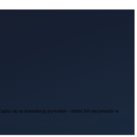
isz się na konsultację prywatnie - online lub stacjonarnie w