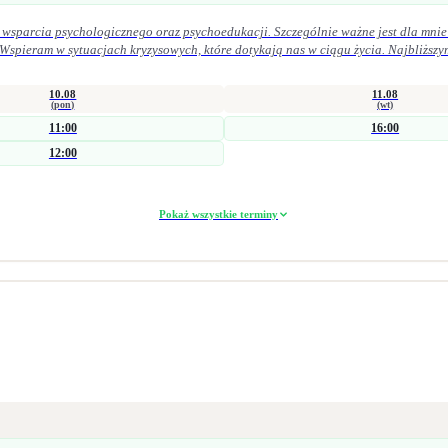
 wsparcia psychologicznego oraz psychoedukacji. Szczególnie ważne jest dla mnie 
 Wspieram w sytuacjach kryzysowych, które dotykają nas w ciągu życia. Najbliższy
 życiu osobistym. Pracuję zarówno krótkoterminowo (interwencyjnie), jak i w dłuż
obszarze zdrowia psychicznego i seksualnego. Łączę wiedzę kliniczną z praktyką 
10.08
11.08
ocy trudności w obszarze seksualności doświadczenie straty i żałoby problemy emocjonalne
(pon)
(wt)
11:00
16:00
parach, jak i grupowo.
12:00
Pokaż wszystkie terminy