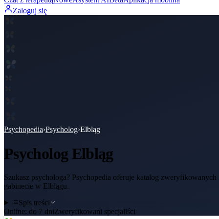
Zaloguj się
Psychopedia
›
Psycholog
›
Elbląg
Psycholog
Elbląg
Szukasz psychologa? Psychopedia oferuje katalog zweryfikowanych sp
gabinecie w Elblągu.
Spis treści
Online:
do 7 dni
Zweryfikowani specjaliści