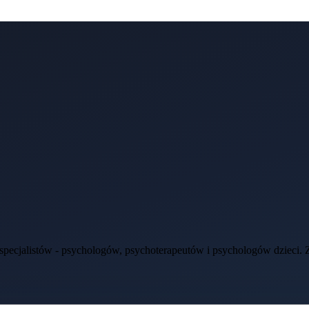
ecjalistów - psychologów, psychoterapeutów i psychologów dzieci. Zap