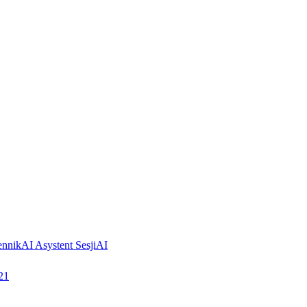
ennik
AI Asystent Sesji
AI
21