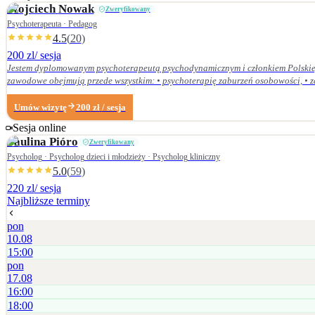
Wojciech
Nowak
Zweryfikowany
Psychoterapeuta · Pedagog
4.5
(
20
)
200 zl
/ sesja
Jestem dyplomowanym psychoterapeutą psychodynamicznym i członkiem Polskieg
zawodowe obejmują przede wszystkim: • psychoterapię zaburzeń osobowości, • zaburzenia nerwicow
Dolnośląskiej Szkoły Wyższej we Wrocławiu — w 2007 r. studia licencjackie (ped
Centrum Psychodynamicznym, a w styczniu 2020 r. uzyskałem dyplom psychoterapeuty psychodynamicznego. Od ukończenia szkoły psychoterapii regularnie uczestniczę w konfe
Umów wizytę
200
zł
/ sesja
Psychoterapii Psychodynamicznej i na bieżąco śledzę literaturę z zakresu psyc
Sesja online
Paulina
Pióro
Zweryfikowany
Psycholog · Psycholog dzieci i młodzieży · Psycholog kliniczny
5.0
(
59
)
220 zl
/ sesja
Najbliższe terminy
pon
10.08
15:00
pon
17.08
16:00
18:00