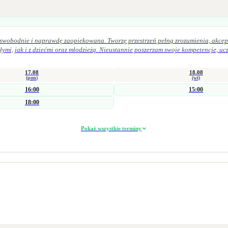
, swobodnie i naprawdę zaopiekowana. Tworzę przestrzeń pełną zrozumienia, akcept
17.08
18.08
(pon)
(wt)
16:00
15:00
18:00
Pokaż wszystkie terminy