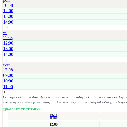
pon
10.08
12:00
13:00
14:00
+
5
wt
11.08
12:00
13:00
14:00
+
2
czw
13.08
09:00
10:00
11:00
Pracuję z osobami dorosłymi w obszarze różnorodnych trudności emocjonalnych 
i przeciążenia emocjonalnego, a także w rozwijaniu bardziej adaptacyjnych sposobów radzenia sobie oraz budowan
znaczenie mają dla mnie empatia, odpowiedzialność kliniczna, poufność, szacun
NAJBLIŻSZE TERMINY
10.08
(pon)
12:00