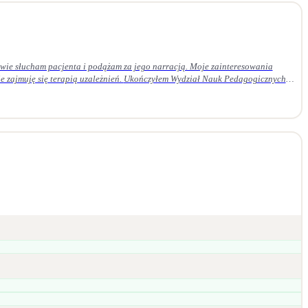
ie słucham pacjenta i podążam za jego narracją. Moje zainteresowania
 Ukończyłem Wydział Nauk Pedagogicznych
em czteroletnie szkolenie z psychoterapii psychodynamicznej w Krakowskim
daję superwizji u certyfikowanego superwizora.