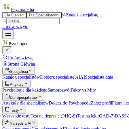
Psycho
pedia
Znajdź specjalistę
Dla Ciebie
Dla Specjalistów
Umów wizytę
Psycho
pedia
Umów wizytę
Strona Główna
Specjaliści
Katalog specjalistów
Dobierz specjalistę AI
AI
Specjalista dnia
Artykuły
Psychologia dla każdego
Samorozwój
Fakty vs Mity
Dla Specjalistów
Artykuły dla specjalistów
Dołącz do Psychopedii
Załóż profil
Plany i c
Testy
Wszystkie testy
Test na depresję (PHQ-9)
Test na lęk (GAD-7)
DASS-
Narzędzia AI
Czat z terapeutą
Nowe
Asystent AI
Beta
Aplikacja mobilna