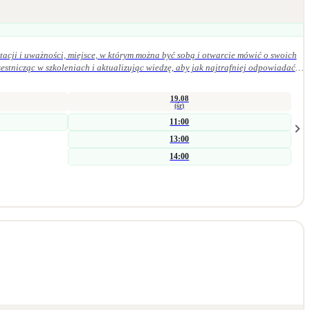
acji i uważności, miejsce, w którym można być sobą i otwarcie mówić o swoich
19.08
(śr)
11:00
13:00
14:00