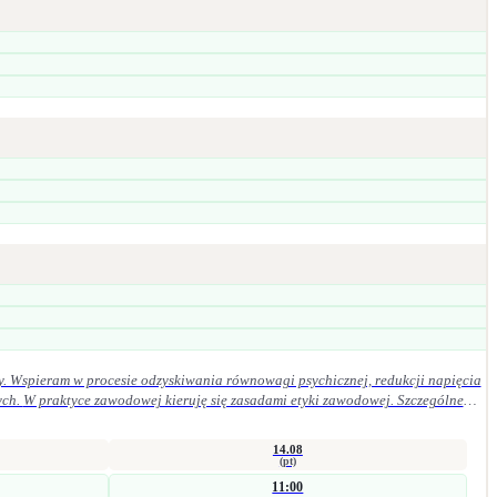
y. Wspieram w procesie odzyskiwania równowagi psychicznej, redukcji napięcia
ególne
14.08
(pt)
11:00