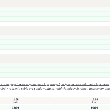
i relacyjnych oraz w sytuacjach kryzysowych, w tym po doświadczeniach przemoc
iu satysfakcjonujących relacji interpersonalnych. W praktyce zawodowej kieruję się zasadami etyki zawodowej. Szcz
ek oraz uważność na potrzeby osoby zgłaszającej się po pomoc.
11.08
13.08
(wt)
(czw)
12:00
09:00