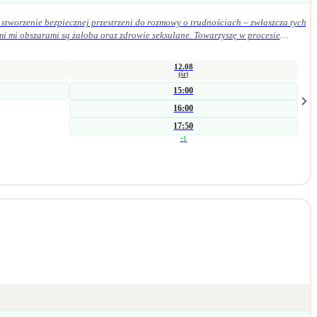
stworzenie bezpiecznej przestrzeni do rozmowy o trudnościach – zwłaszcza tych
mi mi obszarami są żałoba oraz zdrowie seksulane. Towarzyszę w procesie
szych procesach wspierających zmianę. Jestem psycholożką i seksuolożką z
wsparcia indywidualnego. Bliskie jest mi podejście humanistyczne, oparte na
12.08
(śr)
15:00
16:00
17:50
+
1