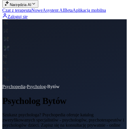
Narzędzia AI
Czat z terapeutą
Nowe
Asystent AI
Beta
Aplikacja mobilna
Zaloguj się
Psychopedia
›
Psycholog
›
Bytów
Psycholog
Bytów
Szukasz psychologa? Psychopedia oferuje katalog
zweryfikowanych specjalistów - psychologów, psychoterapeutów i
psychologów dzieci. Zapisz się na konsultację prywatnie - online