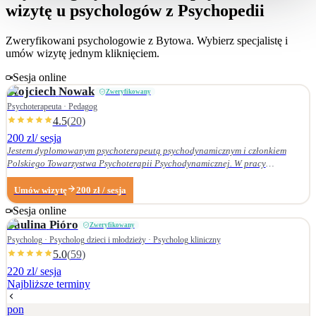
wizytę u psychologów z Psychopedii
Zweryfikowani psychologowie z
Bytowa
. Wybierz specjalistę i
umów wizytę jednym kliknięciem.
Sesja online
Wojciech
Nowak
Zweryfikowany
Psychoterapeuta · Pedagog
4.5
(
20
)
200 zl
/ sesja
Jestem dyplomowanym psychoterapeutą psychodynamicznym i członkiem
Polskiego Towarzystwa Psychoterapii Psychodynamicznej. W pracy
terapeutycznej wnikliwie słucham pacjenta i podążam za jego narracją. Moje
zainteresowania zawodowe obejmują przede wszystkim: • psychoterapię
Umów wizytę
200
zł
/ sesja
zaburzeń osobowości, • zaburzenia nerwicowe i lękowe, • problematykę relacji
Sesja online
małżeńskich i rodzinnych. Nie zajmuję się terapią uzależnień. Ukończyłem
Paulina
Pióro
Zweryfikowany
Wydział Nauk Pedagogicznych Dolnośląskiej Szkoły Wyższej we Wrocławiu —
w 2007 r. studia licencjackie (pedagogika rodzinna), a w 2009 r. magisterskie
Psycholog · Psycholog dzieci i młodzieży · Psycholog kliniczny
(resocjalizacja). W 2016 r. ukończyłem czteroletnie szkolenie z psychoterapii
5.0
(
59
)
psychodynamicznej w Krakowskim Centrum Psychodynamicznym, a w styczniu
220 zl
/ sesja
2020 r. uzyskałem dyplom psychoterapeuty psychodynamicznego. Od
Najbliższe terminy
ukończenia szkoły psychoterapii regularnie uczestniczę w konferencjach
naukowych organizowanych przez Polskie Towarzystwo Psychoterapii
pon