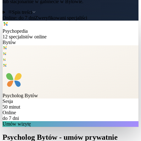
lub stacjonarnie w gabinecie w Bytowie.
Spis treści
Online:
do 7 dni
Zweryfikowani specjaliści
Psychopedia
12
specjalistów online
Bytów
Psycholog
Bytów
Sesja
50 minut
Online
do 7 dni
Umów wizytę
Psycholog Bytów - umów prywatnie