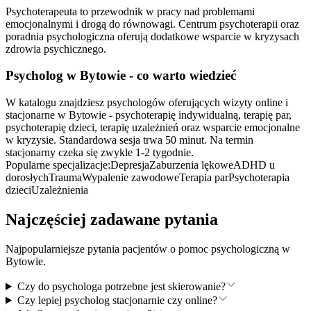
Psychoterapeuta to przewodnik w pracy nad problemami
emocjonalnymi i drogą do równowagi. Centrum psychoterapii oraz
poradnia psychologiczna oferują dodatkowe wsparcie w kryzysach
zdrowia psychicznego.
Psycholog
w Bytowie
- co warto wiedzieć
W katalogu znajdziesz psychologów oferujących wizyty online i
stacjonarne w Bytowie - psychoterapię indywidualną, terapię par,
psychoterapię dzieci, terapię uzależnień oraz wsparcie emocjonalne
w kryzysie. Standardowa sesja trwa 50 minut. Na termin
stacjonarny czeka się zwykle 1-2 tygodnie.
Popularne specjalizacje:
Depresja
Zaburzenia lękowe
ADHD u
dorosłych
Trauma
Wypalenie zawodowe
Terapia par
Psychoterapia
dzieci
Uzależnienia
Najczęściej zadawane pytania
Najpopularniejsze pytania pacjentów o pomoc psychologiczną
w
Bytowie
.
Czy do psychologa potrzebne jest skierowanie?
Czy lepiej psycholog stacjonarnie czy online?