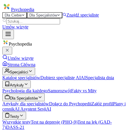
Psycho
pedia
Znajdź specjalistę
Dla Ciebie
Dla Specjalistów
Umów wizytę
Psycho
pedia
Umów wizytę
Strona Główna
Specjaliści
Katalog specjalistów
Dobierz specjalistę AI
AI
Specjalista dnia
Artykuły
Psychologia dla każdego
Samorozwój
Fakty vs Mity
Dla Specjalistów
Artykuły dla specjalistów
Dołącz do Psychopedii
Załóż profil
Plany i
cennik
AI Asystent Sesji
AI
Testy
Wszystkie testy
Test na depresję (PHQ-9)
Test na lęk (GAD-
7)
DASS-21