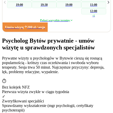
skierowania na badania laboratoryjne w celu wykluczenia somatycznych
19:00
19:30
19:00
11:00
przyczyn zaburzenia, a następnie koncentruję się na czynnikach
psychogennych. W zakresie wsparcia seksuologicznego pomagam parom i
12:00
osobom indywidualnym podczas konfliktów wpływających na ich seksualność.
+
1
Pracuję również z: • zaburzeniami libido (hiperlibidemia, hipolibidemia), •
Pokaż wszystkie terminy
chorobami somatycznymi takimi jak pochwica, wulwodynia, • uzależnieniami
Umów wizytę
200
zł
/ sesja
od pornografii oraz masturbacji, • wpływem substancji psychoaktywnych na
seksualność. Poza obszarem seksuologicznym wspieram osoby z trudnościami
w radzeniu sobie z: • zarządzaniem trudnymi emocjami, • relacjami
Psycholog Bytów prywatnie - umów
społecznymi, • sytuacjami kryzysowymi i stresem adaptacyjnym, • obniżonym
wizytę u sprawdzonych specjalistów
nastrojem i lękiem. Dzięki wieloletniemu doświadczeniu w biznesie zapraszam
również na konsultacje dotyczące: • wypalenia zawodowego, • kryzysu
związanego z długotrwałym poszukiwaniem pracy, • stresu związanego ze
Prywatne wizyty u psychologów w Bytowie cieszą się rosnącą
zmianą zawodową. Moje największe sukcesy zawodowe: • terapia
popularnością - krótszy czas oczekiwania i swoboda wyboru
krótkoterminowa, której efektem było dokonanie coming outu w rodzinie, •
terapeuty. Sesja trwa 50 minut. Najczęstsze przyczyny: depresja,
diagnoza wytrysku wstecznego, • diagnoza pochwicy.
lęk, problemy relacyjne, wypalenie.
⏱
Bez kolejek NFZ
Pierwsza wizyta zwykle w ciągu tygodnia
✓
Zweryfikowani specjaliści
Sprawdzamy wykształcenie (mgr psychologii, certyfikaty
psychoterapii)