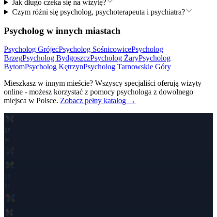
Jak długo czeka się na wizytę?
Czym różni się psycholog, psychoterapeuta i psychiatra?
Psycholog w innych miastach
Psycholog
Grójec
Psycholog
Sośnicowice
Psycholog
Brzeg
Psycholog
Bydgoszcz
Psycholog
Żary
Psycholog
Bytom
Psycholog
Kętrzyn
Psycholog
Tarnowskie Góry
Mieszkasz w innym mieście? Wszyscy specjaliści oferują wizyty
online - możesz korzystać z pomocy psychologa z dowolnego
miejsca w Polsce.
Zobacz pełny katalog →