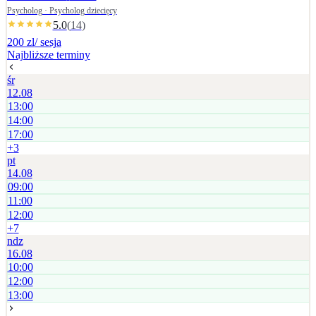
ustalana jest indywidualnie.
Psycholog · Psycholog dziecięcy
5.0
(
14
)
200 zl
/ sesja
Najbliższe terminy
śr
12.08
13:00
14:00
17:00
+
3
pt
14.08
09:00
11:00
12:00
+
7
ndz
16.08
10:00
12:00
13:00