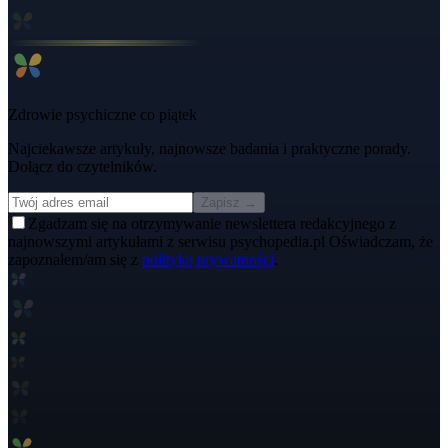
Zdrowie psychiczne co piątek
Najciekawsze artykuły, najnowsze badania i praktyczne porady.
Dołącz do czytelników.
Zapisz →
Zgadzam się na otrzymywanie newslettera redakcyjnego z
najnowszymi artykułami z serwisu psychopedia.pl Oświadczam, że
zapoznałem/am się z
polityką prywatności
.