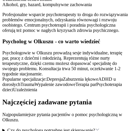
Alkohol, gry, hazard, kompulsywne zachowania
Profesjonalne wsparcie psychoterapeuty to droga do rozwiązywania
problemów emocjonalnych, odzyskania równowagi i rozwoju
osobistego. Centrum psychoterapii i poradnia psychologiczna
oferują też pomoc w nagłych kryzysach zdrowia psychicznego.
Psycholog
w Olkuszu
- co warto wiedzieć
Psychologowie w Olkuszu prowadzą sesje indywidualne, terapię
par, pracę z dziećmi i młodzieżą. Reprezentują różne nurty
terapeutyczne, dzięki czemu możesz dopasować specjalistę do
swojego problemu. Konsultacja trwa 50 minut, oczekiwanie 1-2
tygodnie stacjonarnie.
Popularne specjalizacje:
Depresja
Zaburzenia lękowe
ADHD u
dorosłych
Trauma
Wypalenie zawodowe
Terapia par
Psychoterapia
dzieci
Uzależnienia
Najczęściej zadawane pytania
Najpopularniejsze pytania pacjentów o pomoc psychologiczną
w
Olkuszu
.
Czy do psychologa potrzebne jest skierowanie?