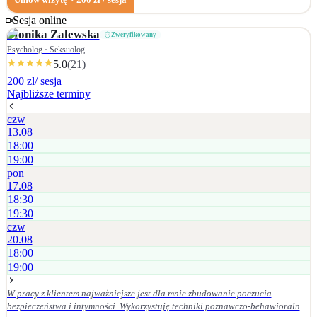
doświadczających m.in. obniżonego nastroju, lęku, stresu, poczucia
zagubienia, trudności w relacjach
Sesja online
Monika
Zalewska
Zweryfikowany
Psycholog · Seksuolog
5.0
(
21
)
200 zl
/ sesja
Najbliższe terminy
czw
13.08
18:00
19:00
pon
17.08
18:30
19:30
czw
20.08
18:00
19:00
W pracy z klientem najważniejsze jest dla mnie zbudowanie poczucia
bezpieczeństwa i intymności. Wykorzystuję techniki poznawczo-behawioralne,