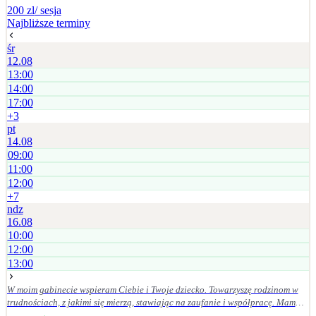
200 zl
/ sesja
Najbliższe terminy
śr
12.08
13:00
14:00
17:00
+
3
pt
14.08
09:00
11:00
12:00
+
7
ndz
16.08
10:00
12:00
13:00
W moim gabinecie wspieram Ciebie i Twoje dziecko. Towarzyszę rodzinom w
trudnościach, z jakimi się mierzą, stawiając na zaufanie i współpracę. Mam
doświadczenie w pracy z różnorodnymi wyzwaniami rozwojowymi i