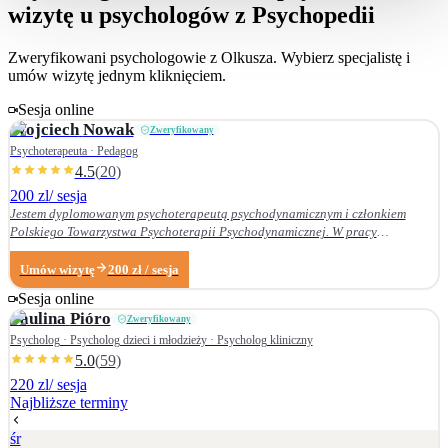
wizytę u psychologów z Psychopedii
Zweryfikowani psychologowie z
Olkusza
. Wybierz specjalistę i
umów wizytę jednym kliknięciem.
Sesja online
Wojciech
Nowak
Zweryfikowany
Psychoterapeuta · Pedagog
4.5
(
20
)
200 zl
/ sesja
Jestem dyplomowanym psychoterapeutą psychodynamicznym i członkiem
Polskiego Towarzystwa Psychoterapii Psychodynamicznej. W pracy
terapeutycznej wnikliwie słucham pacjenta i podążam za jego narracją. Moje
zainteresowania zawodowe obejmują przede wszystkim: • psychoterapię
Umów wizytę
200
zł
/ sesja
zaburzeń osobowości, • zaburzenia nerwicowe i lękowe, • problematykę relacji
Sesja online
małżeńskich i rodzinnych. Nie zajmuję się terapią uzależnień. Ukończyłem
Paulina
Pióro
Zweryfikowany
Wydział Nauk Pedagogicznych Dolnośląskiej Szkoły Wyższej we Wrocławiu —
w 2007 r. studia licencjackie (pedagogika rodzinna), a w 2009 r. magisterskie
Psycholog · Psycholog dzieci i młodzieży · Psycholog kliniczny
(resocjalizacja). W 2016 r. ukończyłem czteroletnie szkolenie z psychoterapii
5.0
(
59
)
psychodynamicznej w Krakowskim Centrum Psychodynamicznym, a w styczniu
220 zl
/ sesja
2020 r. uzyskałem dyplom psychoterapeuty psychodynamicznego. Od
Najbliższe terminy
ukończenia szkoły psychoterapii regularnie uczestniczę w konferencjach
naukowych organizowanych przez Polskie Towarzystwo Psychoterapii
śr