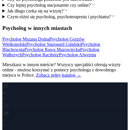
Czy lepiej psycholog stacjonarnie czy online?
Jak długo czeka się na wizytę?
Czym różni się psycholog, psychoterapeuta i psychiatra?
Psycholog w innych miastach
Psycholog
Mszana Dolna
Psycholog
Gorzów
Wielkopolski
Psycholog
Starogard Gdański
Psycholog
Blachownia
Psycholog
Rawa Mazowiecka
Psycholog
Wałbrzych
Psycholog
Racibórz
Psycholog
Alwernia
Mieszkasz w innym mieście? Wszyscy specjaliści oferują wizyty
online - możesz korzystać z pomocy psychologa z dowolnego
miejsca w Polsce.
Zobacz pełny katalog →