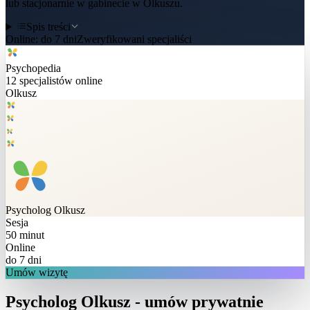
lub stacjonarnie w gabinecie w Olkuszu.
Spis treści
Online:
do 7 dni
Zweryfikowani specjaliści
Psychopedia
12
specjalistów online
Olkusz
Psycholog
Olkusz
Sesja
50 minut
Online
do 7 dni
Umów wizytę
Psycholog Olkusz - umów prywatnie