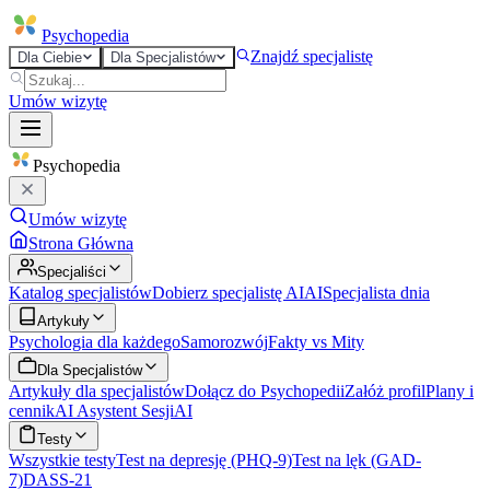
Psycho
pedia
Znajdź specjalistę
Dla Ciebie
Dla Specjalistów
Umów wizytę
Psycho
pedia
Umów wizytę
Strona Główna
Specjaliści
Katalog specjalistów
Dobierz specjalistę AI
AI
Specjalista dnia
Artykuły
Psychologia dla każdego
Samorozwój
Fakty vs Mity
Dla Specjalistów
Artykuły dla specjalistów
Dołącz do Psychopedii
Załóż profil
Plany i
cennik
AI Asystent Sesji
AI
Testy
Wszystkie testy
Test na depresję (PHQ-9)
Test na lęk (GAD-
7)
DASS-21