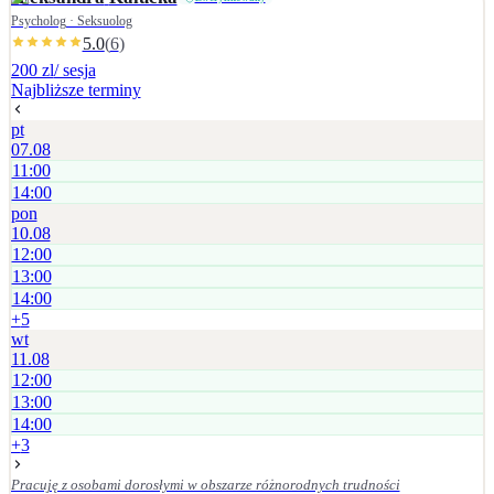
Psycholog · Seksuolog
5.0
(
6
)
200 zl
/ sesja
Najbliższe terminy
pt
07.08
11:00
14:00
pon
10.08
12:00
13:00
14:00
+
5
wt
11.08
12:00
13:00
14:00
+
3
Pracuję z osobami dorosłymi w obszarze różnorodnych trudności