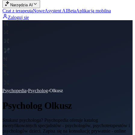
Narzędzia AI
Czat z terapeutą
Nowe
Asystent AI
Beta
Aplikacja mobilna
Zaloguj się
Psychopedia
›
Psycholog
›
Olkusz
Psycholog
Olkusz
Szukasz psychologa? Psychopedia oferuje katalog
zweryfikowanych specjalistów - psychologów, psychoterapeutów i
psychologów dzieci. Zapisz się na konsultację prywatnie - online