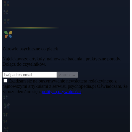
Zdrowie psychiczne co piątek
Najciekawsze artykuły, najnowsze badania i praktyczne porady.
Dołącz do czytelników.
Zapisz →
Zgadzam się na otrzymywanie newslettera redakcyjnego z
najnowszymi artykułami z serwisu psychopedia.pl Oświadczam, że
zapoznałem/am się z
polityką prywatności
.