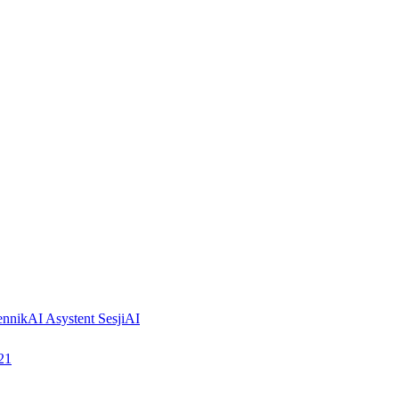
ennik
AI Asystent Sesji
AI
21