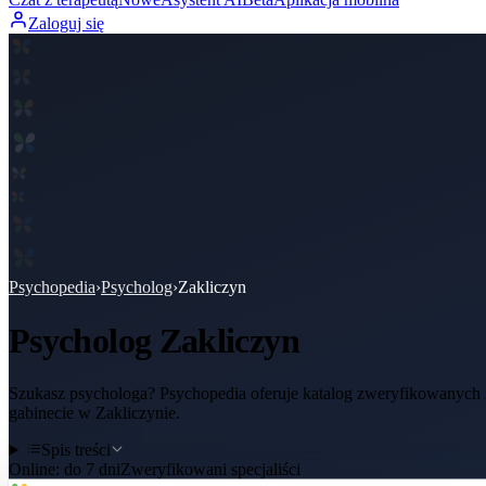
Zaloguj się
Psychopedia
›
Psycholog
›
Zakliczyn
Psycholog
Zakliczyn
Szukasz psychologa? Psychopedia oferuje katalog zweryfikowanych sp
gabinecie w Zakliczynie.
Spis treści
Online:
do 7 dni
Zweryfikowani specjaliści