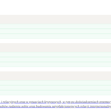
i relacyjnych oraz w sytuacjach kryzysowych, w tym po doświadczeniach przemoc
iu satysfakcjonujących relacji interpersonalnych. W praktyce zawodowej kieruję się zasadami etyki zawodowej. Szcz
ek oraz uważność na potrzeby osoby zgłaszającej się po pomoc.