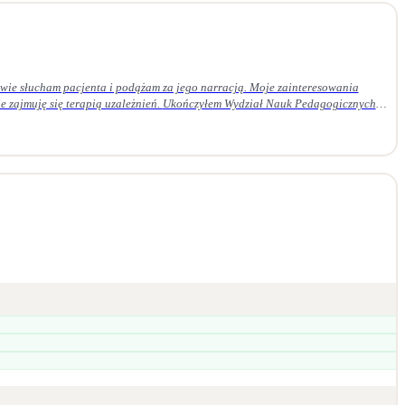
ie słucham pacjenta i podążam za jego narracją. Moje zainteresowania
 Ukończyłem Wydział Nauk Pedagogicznych
em czteroletnie szkolenie z psychoterapii psychodynamicznej w Krakowskim
daję superwizji u certyfikowanego superwizora.