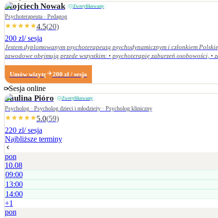
Wojciech
Nowak
Zweryfikowany
Psychoterapeuta · Pedagog
4.5
(
20
)
200 zl
/ sesja
Jestem dyplomowanym psychoterapeutą psychodynamicznym i członkiem Polskieg
zawodowe obejmują przede wszystkim: • psychoterapię zaburzeń osobowości, • zaburzenia nerwicow
Dolnośląskiej Szkoły Wyższej we Wrocławiu — w 2007 r. studia licencjackie (ped
Centrum Psychodynamicznym, a w styczniu 2020 r. uzyskałem dyplom psychoterapeuty psychodynamicznego. Od ukończenia szkoły psychoterapii regularnie uczestniczę w konfe
Umów wizytę
200
zł
/ sesja
Psychoterapii Psychodynamicznej i na bieżąco śledzę literaturę z zakresu psyc
Sesja online
Paulina
Pióro
Zweryfikowany
Psycholog · Psycholog dzieci i młodzieży · Psycholog kliniczny
5.0
(
59
)
220 zl
/ sesja
Najbliższe terminy
pon
10.08
09:00
13:00
14:00
+
1
pon