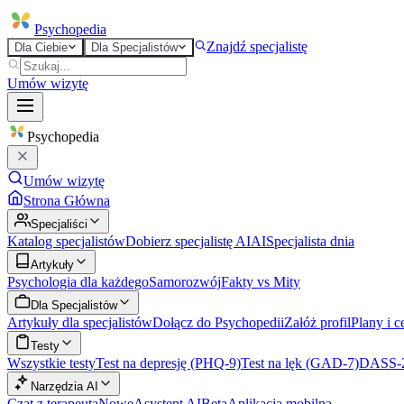
Psycho
pedia
Znajdź specjalistę
Dla Ciebie
Dla Specjalistów
Umów wizytę
Psycho
pedia
Umów wizytę
Strona Główna
Specjaliści
Katalog specjalistów
Dobierz specjalistę AI
AI
Specjalista dnia
Artykuły
Psychologia dla każdego
Samorozwój
Fakty vs Mity
Dla Specjalistów
Artykuły dla specjalistów
Dołącz do Psychopedii
Załóż profil
Plany i c
Testy
Wszystkie testy
Test na depresję (PHQ-9)
Test na lęk (GAD-7)
DASS-
Narzędzia AI
Czat z terapeutą
Nowe
Asystent AI
Beta
Aplikacja mobilna