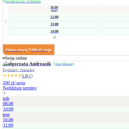
NAJBLIŻSZE TERMINY
10.08
(pon)
12:00
13:00
14:00
+
5
Umów wizytę
200
zł
/ sesja
Sesja online
Małgorzata
Andreasik
Zweryfikowany
Psycholog · Seksuolog
5.0
(
1
)
200 zl
/ sesja
Najbliższe terminy
sob
08.08
16:00
pon
10.08
11:00