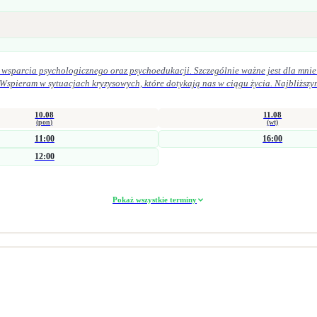
 wsparcia psychologicznego oraz psychoedukacji. Szczególnie ważne jest dla mnie 
 Wspieram w sytuacjach kryzysowych, które dotykają nas w ciągu życia. Najbliższy
 życiu osobistym. Pracuję zarówno krótkoterminowo (interwencyjnie), jak i w dłuż
obszarze zdrowia psychicznego i seksualnego. Łączę wiedzę kliniczną z praktyką 
10.08
11.08
ocy trudności w obszarze seksualności doświadczenie straty i żałoby problemy emocjonalne
(pon)
(wt)
11:00
16:00
parach, jak i grupowo.
12:00
Pokaż wszystkie terminy