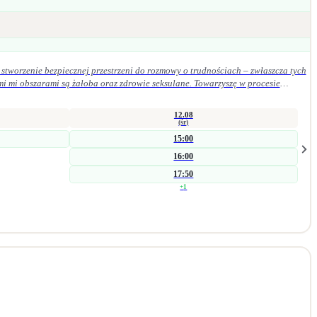
stworzenie bezpiecznej przestrzeni do rozmowy o trudnościach – zwłaszcza tych
mi mi obszarami są żałoba oraz zdrowie seksulane. Towarzyszę w procesie
szych procesach wspierających zmianę. Jestem psycholożką i seksuolożką z
wsparcia indywidualnego. Bliskie jest mi podejście humanistyczne, oparte na
12.08
(śr)
15:00
16:00
17:50
+
1