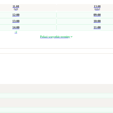
11.08
13.08
(wt)
(czw)
12:00
09:00
13:00
10:00
14:00
11:00
+
2
Pokaż wszystkie terminy