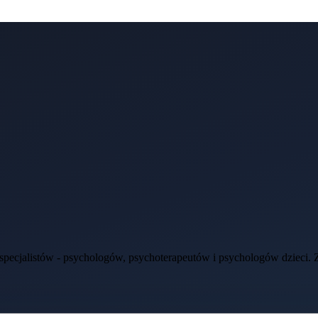
ecjalistów - psychologów, psychoterapeutów i psychologów dzieci. Zap