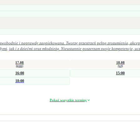
, swobodnie i naprawdę zaopiekowana. Tworzę przestrzeń pełną zrozumienia, akcept
17.08
18.08
(pon)
(wt)
16:00
15:00
18:00
Pokaż wszystkie terminy