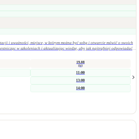
acji i uważności, miejsce, w którym można być sobą i otwarcie mówić o swoich
19.08
(śr)
11:00
13:00
14:00