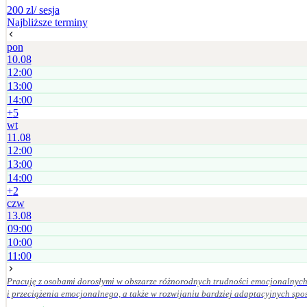
200 zl
/ sesja
Najbliższe terminy
pon
10.08
12:00
13:00
14:00
+
5
wt
11.08
12:00
13:00
14:00
+
2
czw
13.08
09:00
10:00
11:00
Pracuję z osobami dorosłymi w obszarze różnorodnych trudności emocjonalnych 
i przeciążenia emocjonalnego, a także w rozwijaniu bardziej adaptacyjnych sposobów radzenia sobie oraz budowan
znaczenie mają dla mnie empatia, odpowiedzialność kliniczna, poufność, szacun