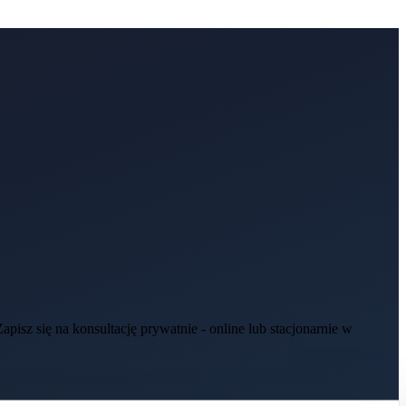
isz się na konsultację prywatnie - online lub stacjonarnie w