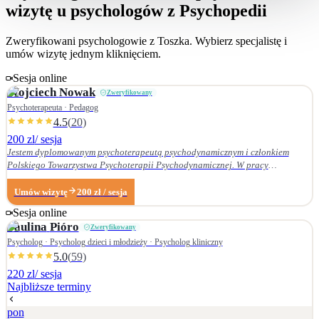
wizytę u psychologów z Psychopedii
Zweryfikowani psychologowie z
Toszka
. Wybierz specjalistę i
umów wizytę jednym kliknięciem.
Sesja online
Wojciech
Nowak
Zweryfikowany
Psychoterapeuta · Pedagog
4.5
(
20
)
200 zl
/ sesja
Jestem dyplomowanym psychoterapeutą psychodynamicznym i członkiem
Polskiego Towarzystwa Psychoterapii Psychodynamicznej. W pracy
terapeutycznej wnikliwie słucham pacjenta i podążam za jego narracją. Moje
zainteresowania zawodowe obejmują przede wszystkim: • psychoterapię
Umów wizytę
200
zł
/ sesja
zaburzeń osobowości, • zaburzenia nerwicowe i lękowe, • problematykę relacji
Sesja online
małżeńskich i rodzinnych. Nie zajmuję się terapią uzależnień. Ukończyłem
Paulina
Pióro
Zweryfikowany
Wydział Nauk Pedagogicznych Dolnośląskiej Szkoły Wyższej we Wrocławiu —
w 2007 r. studia licencjackie (pedagogika rodzinna), a w 2009 r. magisterskie
Psycholog · Psycholog dzieci i młodzieży · Psycholog kliniczny
(resocjalizacja). W 2016 r. ukończyłem czteroletnie szkolenie z psychoterapii
5.0
(
59
)
psychodynamicznej w Krakowskim Centrum Psychodynamicznym, a w styczniu
220 zl
/ sesja
2020 r. uzyskałem dyplom psychoterapeuty psychodynamicznego. Od
Najbliższe terminy
ukończenia szkoły psychoterapii regularnie uczestniczę w konferencjach
naukowych organizowanych przez Polskie Towarzystwo Psychoterapii
pon