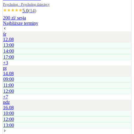
ustalana jest indywidualnie.
Psycholog · Psycholog dziecięcy
5.0
(
14
)
200 zl
/ sesja
Najbliższe terminy
śr
12.08
13:00
14:00
17:00
+
3
pt
14.08
09:00
11:00
12:00
+
7
ndz
16.08
10:00
12:00
13:00