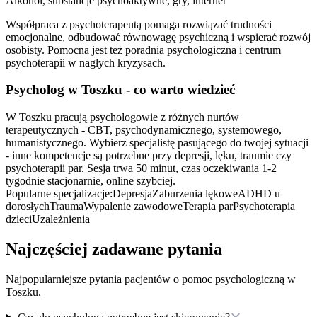
Alkohol, substancje psychoaktywne, gry, internet
Współpraca z psychoterapeutą pomaga rozwiązać trudności
emocjonalne, odbudować równowagę psychiczną i wspierać rozwój
osobisty. Pomocna jest też poradnia psychologiczna i centrum
psychoterapii w nagłych kryzysach.
Psycholog
w Toszku
- co warto wiedzieć
W Toszku pracują psychologowie z różnych nurtów
terapeutycznych - CBT, psychodynamicznego, systemowego,
humanistycznego. Wybierz specjalistę pasującego do twojej sytuacji
- inne kompetencje są potrzebne przy depresji, lęku, traumie czy
psychoterapii par. Sesja trwa 50 minut, czas oczekiwania 1-2
tygodnie stacjonarnie, online szybciej.
Popularne specjalizacje:
Depresja
Zaburzenia lękowe
ADHD u
dorosłych
Trauma
Wypalenie zawodowe
Terapia par
Psychoterapia
dzieci
Uzależnienia
Najczęściej zadawane pytania
Najpopularniejsze pytania pacjentów o pomoc psychologiczną
w
Toszku
.