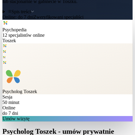
lub stacjonarnie w gabinecie w Toszku.
Spis treści
Online:
do 7 dni
Zweryfikowani specjaliści
Psychopedia
12
specjalistów online
Toszek
Psycholog
Toszek
Sesja
50 minut
Online
do 7 dni
Umów wizytę
Psycholog Toszek - umów prywatnie