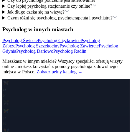
Czy do psychologa potrzebne jest skierowanie?
Czy lepiej psycholog stacjonarnie czy online?
Jak długo czeka się na wizytę?
Czym różni się psycholog, psychoterapeuta i psychiatra?
Psycholog w innych miastach
Psycholog
Świecie
Psycholog
Ciężkowice
Psycholog
Zabrze
Psycholog
Szczekociny
Psycholog
Zawiercie
Psycholog
Gdynia
Psycholog
Darłowo
Psycholog
Radlin
Mieszkasz w innym mieście? Wszyscy specjaliści oferują wizyty
online - możesz korzystać z pomocy psychologa z dowolnego
miejsca w Polsce.
Zobacz pełny katalog →