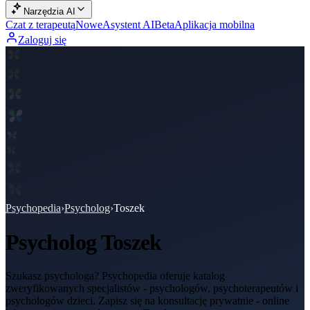
Narzędzia AI
Czat z terapeutą
Nowe
Asystent AI
Beta
Aplikacja mobilna
Zaloguj się
Psychopedia
›
Psycholog
›
Toszek
Psycholog
Toszek
Szukasz psychologa? Psychopedia oferuje katalog
zweryfikowanych specjalistów - psychologów, psychoterapeutów i
psychologów dzieci. Zapisz się na konsultację prywatnie - online