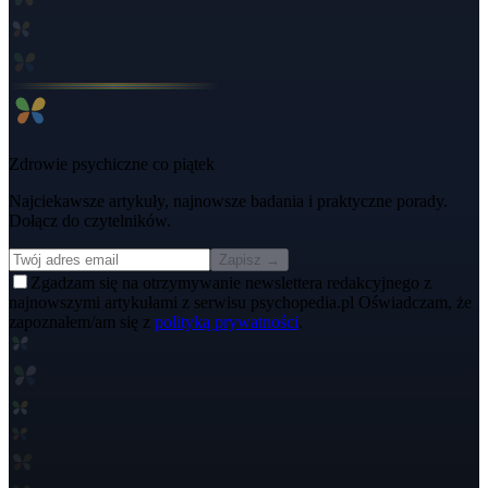
Zdrowie psychiczne co piątek
Najciekawsze artykuły, najnowsze badania i praktyczne porady.
Dołącz do czytelników.
Zapisz →
Zgadzam się na otrzymywanie newslettera redakcyjnego z
najnowszymi artykułami z serwisu psychopedia.pl Oświadczam, że
zapoznałem/am się z
polityką prywatności
.