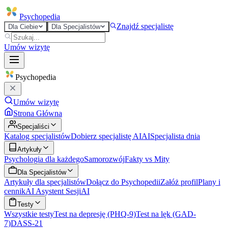
Psycho
pedia
Znajdź specjalistę
Dla Ciebie
Dla Specjalistów
Umów wizytę
Psycho
pedia
Umów wizytę
Strona Główna
Specjaliści
Katalog specjalistów
Dobierz specjalistę AI
AI
Specjalista dnia
Artykuły
Psychologia dla każdego
Samorozwój
Fakty vs Mity
Dla Specjalistów
Artykuły dla specjalistów
Dołącz do Psychopedii
Załóż profil
Plany i
cennik
AI Asystent Sesji
AI
Testy
Wszystkie testy
Test na depresję (PHQ-9)
Test na lęk (GAD-
7)
DASS-21