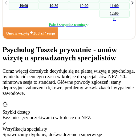
skierowania na badania laboratoryjne w celu wykluczenia somatycznych
19:00
19:30
19:00
11:00
przyczyn zaburzenia, a następnie koncentruję się na czynnikach
psychogennych. W zakresie wsparcia seksuologicznego pomagam parom i
12:00
osobom indywidualnym podczas konfliktów wpływających na ich seksualność.
+
1
Pracuję również z: • zaburzeniami libido (hiperlibidemia, hipolibidemia), •
Pokaż wszystkie terminy
chorobami somatycznymi takimi jak pochwica, wulwodynia, • uzależnieniami
Umów wizytę
200
zł
/ sesja
od pornografii oraz masturbacji, • wpływem substancji psychoaktywnych na
seksualność. Poza obszarem seksuologicznym wspieram osoby z trudnościami
w radzeniu sobie z: • zarządzaniem trudnymi emocjami, • relacjami
Psycholog Toszek prywatnie - umów
społecznymi, • sytuacjami kryzysowymi i stresem adaptacyjnym, • obniżonym
wizytę u sprawdzonych specjalistów
nastrojem i lękiem. Dzięki wieloletniemu doświadczeniu w biznesie zapraszam
również na konsultacje dotyczące: • wypalenia zawodowego, • kryzysu
związanego z długotrwałym poszukiwaniem pracy, • stresu związanego ze
Coraz więcej dorosłych decyduje się na płatną wizytę u psychologa,
zmianą zawodową. Moje największe sukcesy zawodowe: • terapia
by nie tracić cennego czasu w kolejce do specjalistów NFZ. 50-
krótkoterminowa, której efektem było dokonanie coming outu w rodzinie, •
minutowa sesja to standard. Główne powody zgłoszeń: stany
diagnoza wytrysku wstecznego, • diagnoza pochwicy.
depresyjne, zaburzenia lękowe, problemy w związkach i wypalenie
zawodowe.
⏱
Szybki dostęp
Bez miesięcy oczekiwania w kolejce do NFZ
✓
Weryfikacja specjalisty
Sprawdzamy dyplomy, doświadczenie i superwizję