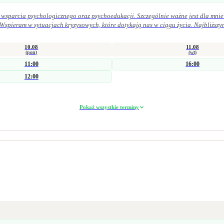
 wsparcia psychologicznego oraz psychoedukacji. Szczególnie ważne jest dla mnie 
 Wspieram w sytuacjach kryzysowych, które dotykają nas w ciągu życia. Najbliższy
 życiu osobistym. Pracuję zarówno krótkoterminowo (interwencyjnie), jak i w dłuż
obszarze zdrowia psychicznego i seksualnego. Łączę wiedzę kliniczną z praktyką 
10.08
11.08
ocy trudności w obszarze seksualności doświadczenie straty i żałoby problemy emocjonalne
(pon)
(wt)
11:00
16:00
parach, jak i grupowo.
12:00
Pokaż wszystkie terminy