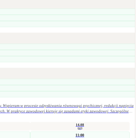
y. Wspieram w procesie odzyskiwania równowagi psychicznej, redukcji napięcia
ególne
14.08
(pt)
11:00