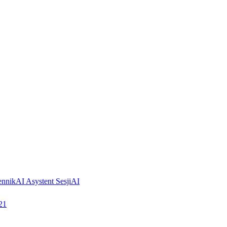
ennik
AI Asystent Sesji
AI
21