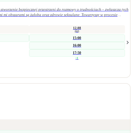
stworzenie bezpiecznej przestrzeni do rozmowy o trudnościach – zwłaszcza tych
mi mi obszarami są żałoba oraz zdrowie seksulane. Towarzyszę w procesie
szych procesach wspierających zmianę. Jestem psycholożką i seksuolożką z
wsparcia indywidualnego. Bliskie jest mi podejście humanistyczne, oparte na
12.08
(śr)
15:00
16:00
17:50
+
1