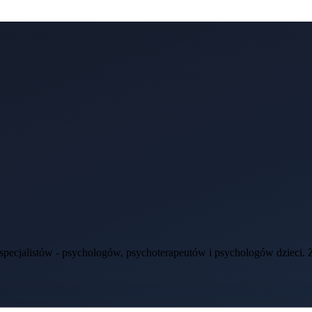
ecjalistów - psychologów, psychoterapeutów i psychologów dzieci. Zap