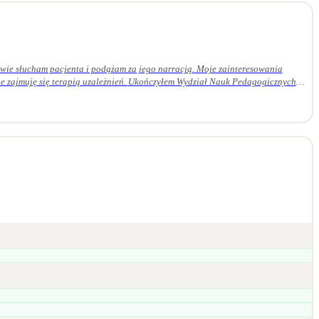
ie słucham pacjenta i podążam za jego narracją. Moje zainteresowania
 Ukończyłem Wydział Nauk Pedagogicznych
em czteroletnie szkolenie z psychoterapii psychodynamicznej w Krakowskim
daję superwizji u certyfikowanego superwizora.