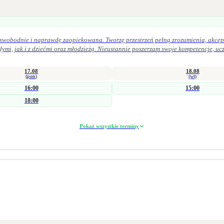
, swobodnie i naprawdę zaopiekowana. Tworzę przestrzeń pełną zrozumienia, akcept
17.08
18.08
(pon)
(wt)
16:00
15:00
18:00
Pokaż wszystkie terminy