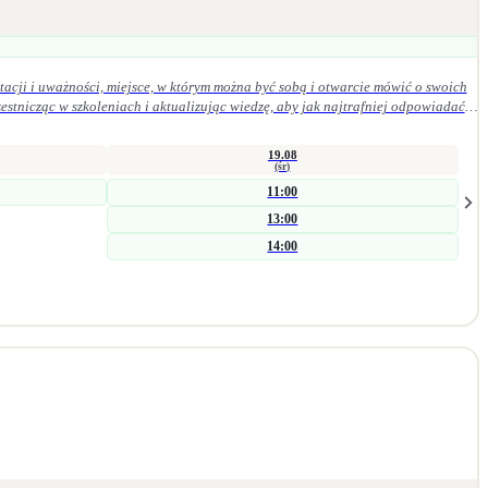
acji i uważności, miejsce, w którym można być sobą i otwarcie mówić o swoich
19.08
(śr)
11:00
13:00
14:00