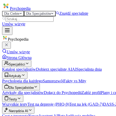
Psycho
pedia
Znajdź specjalistę
Dla Ciebie
Dla Specjalistów
Umów wizytę
Psycho
pedia
Umów wizytę
Strona Główna
Specjaliści
Katalog specjalistów
Dobierz specjalistę AI
AI
Specjalista dnia
Artykuły
Psychologia dla każdego
Samorozwój
Fakty vs Mity
Dla Specjalistów
Artykuły dla specjalistów
Dołącz do Psychopedii
Załóż profil
Plany i c
Testy
Wszystkie testy
Test na depresję (PHQ-9)
Test na lęk (GAD-7)
DASS-
Narzędzia AI
Czat z terapeutą
Nowe
Asystent AI
Beta
Aplikacja mobilna