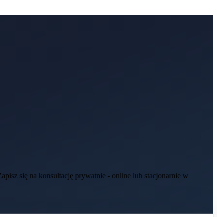
isz się na konsultację prywatnie - online lub stacjonarnie w