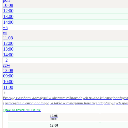
pon
10.08
12:00
13:00
14:00
+
5
wt
11.08
12:00
13:00
14:00
+
2
czw
13.08
09:00
10:00
11:00
Pracuję z osobami dorosłymi w obszarze różnorodnych trudności emocjonalnych 
i przeciążenia emocjonalnego, a także w rozwijaniu bardziej adaptacyjnych sposobów radzenia sobie oraz budowan
znaczenie mają dla mnie empatia, odpowiedzialność kliniczna, poufność, szacun
NAJBLIŻSZE TERMINY
10.08
(pon)
12:00