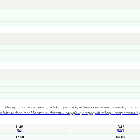
i relacyjnych oraz w sytuacjach kryzysowych, w tym po doświadczeniach przemoc
iu satysfakcjonujących relacji interpersonalnych. W praktyce zawodowej kieruję się zasadami etyki zawodowej. Szcz
ek oraz uważność na potrzeby osoby zgłaszającej się po pomoc.
11.08
13.08
(wt)
(czw)
12:00
09:00