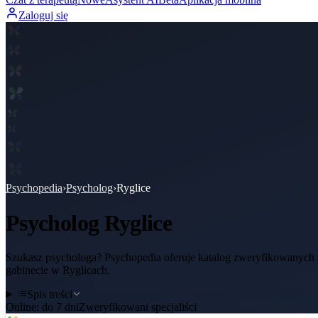
Zaloguj się
Psychopedia
›
Psycholog
›
Ryglice
Psycholog
Ryglice
Szukasz psychologa? Psychopedia oferuje katalog zweryfikowanych sp
gabinecie w Ryglicach.
Spis treści
Online:
do 7 dni
Zweryfikowani specjaliści