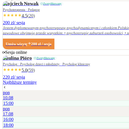
Wojciech
Nowak
Zweryfikowany
Psychoterapeuta · Pedagog
4.5
(
20
)
200 zl
/ sesja
Jestem dyplomowanym psychoterapeutą psychodynamicznym i członkiem Polskieg
zawodowe obejmują przede wszystkim: • psychoterapię zaburzeń osobowości, • zaburzenia nerwicow
Dolnośląskiej Szkoły Wyższej we Wrocławiu — w 2007 r. studia licencjackie (ped
Centrum Psychodynamicznym, a w styczniu 2020 r. uzyskałem dyplom psychoterapeuty psychodynamicznego. Od ukończenia szkoły psychoterapii regularnie uczestniczę w konfe
Umów wizytę
200
zł
/ sesja
Psychoterapii Psychodynamicznej i na bieżąco śledzę literaturę z zakresu psyc
Sesja online
Paulina
Pióro
Zweryfikowany
Psycholog · Psycholog dzieci i młodzieży · Psycholog kliniczny
5.0
(
59
)
220 zl
/ sesja
Najbliższe terminy
pon
10.08
15:00
pon
17.08
16:00
18:00