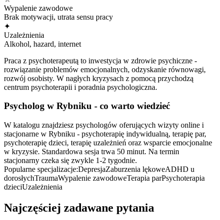
Wypalenie zawodowe
Brak motywacji, utrata sensu pracy
✦
Uzależnienia
Alkohol, hazard, internet
Praca z psychoterapeutą to inwestycja w zdrowie psychiczne -
rozwiązanie problemów emocjonalnych, odzyskanie równowagi,
rozwój osobisty. W nagłych kryzysach z pomocą przychodzą
centrum psychoterapii i poradnia psychologiczna.
Psycholog
w Rybniku
- co warto wiedzieć
W katalogu znajdziesz psychologów oferujących wizyty online i
stacjonarne w Rybniku - psychoterapię indywidualną, terapię par,
psychoterapię dzieci, terapię uzależnień oraz wsparcie emocjonalne
w kryzysie. Standardowa sesja trwa 50 minut. Na termin
stacjonarny czeka się zwykle 1-2 tygodnie.
Popularne specjalizacje:
Depresja
Zaburzenia lękowe
ADHD u
dorosłych
Trauma
Wypalenie zawodowe
Terapia par
Psychoterapia
dzieci
Uzależnienia
Najczęściej zadawane pytania