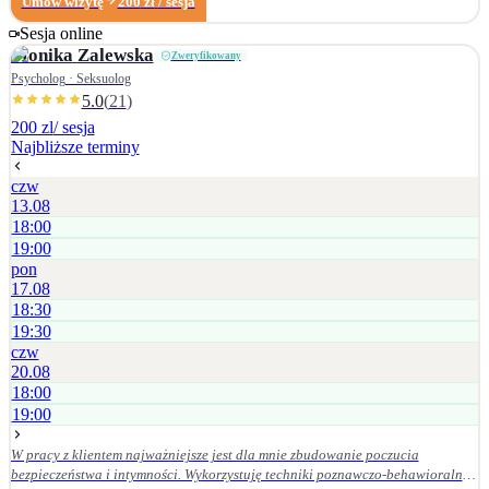
Umów wizytę
200
zł
/ sesja
doświadczających m.in. obniżonego nastroju, lęku, stresu, poczucia
zagubienia, trudności w relacjach
Sesja online
Monika
Zalewska
Zweryfikowany
Psycholog · Seksuolog
5.0
(
21
)
200 zl
/ sesja
Najbliższe terminy
czw
13.08
18:00
19:00
pon
17.08
18:30
19:30
czw
20.08
18:00
19:00
W pracy z klientem najważniejsze jest dla mnie zbudowanie poczucia
bezpieczeństwa i intymności. Wykorzystuję techniki poznawczo-behawioralne,