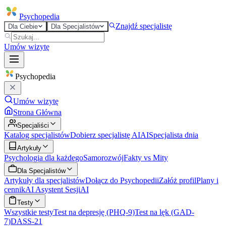
Psycho
pedia
Znajdź specjalistę
Dla Ciebie
Dla Specjalistów
Umów wizytę
Psycho
pedia
Umów wizytę
Strona Główna
Specjaliści
Katalog specjalistów
Dobierz specjalistę AI
AI
Specjalista dnia
Artykuły
Psychologia dla każdego
Samorozwój
Fakty vs Mity
Dla Specjalistów
Artykuły dla specjalistów
Dołącz do Psychopedii
Załóż profil
Plany i
cennik
AI Asystent Sesji
AI
Testy
Wszystkie testy
Test na depresję (PHQ-9)
Test na lęk (GAD-
7)
DASS-21