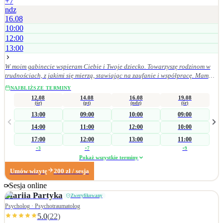
+
7
ndz
16.08
10:00
12:00
13:00
W moim gabinecie wspieram Ciebie i Twoje dziecko. Towarzyszę rodzinom w
trudnościach, z jakimi się mierzą, stawiając na zaufanie i współpracę. Mam
doświadczenie w pracy z różnorodnymi wyzwaniami rozwojowymi i
NAJBLIŻSZE TERMINY
emocjonalnymi u dzieci, młodzieży oraz osób dorosłych. Pracuję z osobami w
12.08
14.08
16.08
19.08
spektrum autyzmu, z ADHD, stanami lękowymi, depresją i zaburzeniami
(śr)
(pt)
(ndz)
(śr)
zachowania. Pomagam dorosłym w radzeniu sobie z codziennymi wyzwaniami
13:00
09:00
10:00
09:00
i w lepszym zrozumieniu siebie. Wierzę, że każda rodzina ma potencjał do
14:00
11:00
12:00
10:00
budowania bliskich i bezpiecznych relacji. Moim celem jest stworzenie
przestrzeni, w której dzieci czują się wysłuchane, a rodzice zyskują pewność, że
17:00
12:00
13:00
11:00
nie są w swoich trudnościach sami.
+
3
+
7
+
9
Pokaż wszystkie terminy
Umów wizytę
200
zł
/ sesja
Sesja online
Mariia
Partyka
Zweryfikowany
Psycholog · Psychotraumatolog
5.0
(
22
)