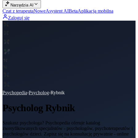
Narzędzia AI
Czat z terapeutą
Nowe
Asystent AI
Beta
Aplikacja mobilna
Zaloguj się
Psychopedia
›
Psycholog
›
Rybnik
Psycholog
Rybnik
Szukasz psychologa? Psychopedia oferuje katalog
zweryfikowanych specjalistów - psychologów, psychoterapeutów i
psychologów dzieci. Zapisz się na konsultację prywatnie - online