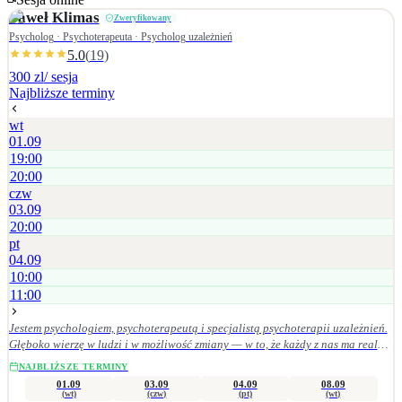
Paweł
Klimas
Zweryfikowany
Psycholog · Psychoterapeuta · Psycholog uzależnień
5.0
(
19
)
300 zl
/ sesja
Najbliższe terminy
wt
01.09
19:00
20:00
czw
03.09
20:00
pt
04.09
10:00
11:00
Jestem psychologiem, psychoterapeutą i specjalistą psychoterapii uzależnień.
Głęboko wierzę w ludzi i w możliwość zmiany — w to, że każdy z nas ma realny
wpływ na swoje życie, wystarczy w to uwierzyć i konsekwentnie działać w
NAJBLIŻSZE TERMINY
wybranym kierunku. Pomagam osobom mierzącym się z: • uzależnieniami
01.09
03.09
04.09
08.09
(alkohol, hazard, seksualność, media społecznościowe), • depresją, nerwicą,
(wt)
(czw)
(pt)
(wt)