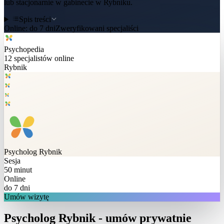
lub stacjonarnie w gabinecie w Rybniku.
Spis treści
Online:
do 7 dni
Zweryfikowani specjaliści
Psychopedia
12
specjalistów online
Rybnik
Psycholog
Rybnik
Sesja
50 minut
Online
do 7 dni
Umów wizytę
Psycholog Rybnik - umów prywatnie