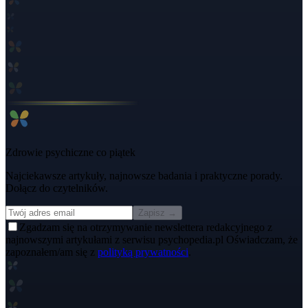
Zdrowie psychiczne co piątek
Najciekawsze artykuły, najnowsze badania i praktyczne porady.
Dołącz do czytelników.
Zapisz →
Zgadzam się na otrzymywanie newslettera redakcyjnego z
najnowszymi artykułami z serwisu psychopedia.pl Oświadczam, że
zapoznałem/am się z
polityką prywatności
.