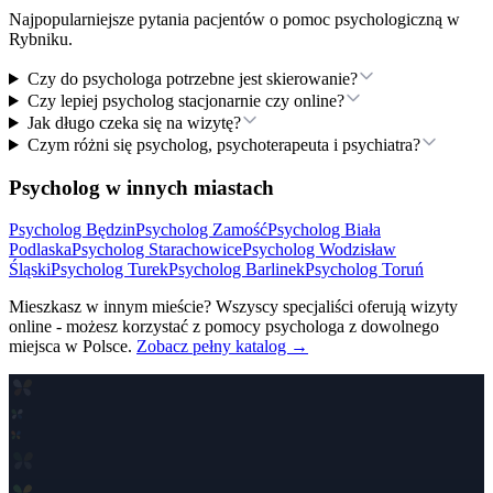
Najpopularniejsze pytania pacjentów o pomoc psychologiczną
w
Rybniku
.
Czy do psychologa potrzebne jest skierowanie?
Czy lepiej psycholog stacjonarnie czy online?
Jak długo czeka się na wizytę?
Czym różni się psycholog, psychoterapeuta i psychiatra?
Psycholog w innych miastach
Psycholog
Będzin
Psycholog
Zamość
Psycholog
Biała
Podlaska
Psycholog
Starachowice
Psycholog
Wodzisław
Śląski
Psycholog
Turek
Psycholog
Barlinek
Psycholog
Toruń
Mieszkasz w innym mieście? Wszyscy specjaliści oferują wizyty
online - możesz korzystać z pomocy psychologa z dowolnego
miejsca w Polsce.
Zobacz pełny katalog →