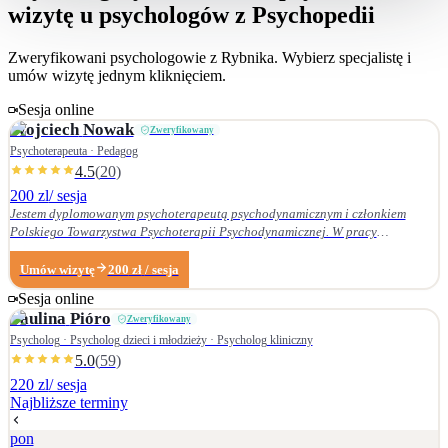
wizytę u psychologów z Psychopedii
Zweryfikowani psychologowie z
Rybnika
. Wybierz specjalistę i
umów wizytę jednym kliknięciem.
Sesja online
Wojciech
Nowak
Zweryfikowany
Psychoterapeuta · Pedagog
4.5
(
20
)
200 zl
/ sesja
Jestem dyplomowanym psychoterapeutą psychodynamicznym i członkiem
Polskiego Towarzystwa Psychoterapii Psychodynamicznej. W pracy
terapeutycznej wnikliwie słucham pacjenta i podążam za jego narracją. Moje
zainteresowania zawodowe obejmują przede wszystkim: • psychoterapię
Umów wizytę
200
zł
/ sesja
zaburzeń osobowości, • zaburzenia nerwicowe i lękowe, • problematykę relacji
Sesja online
małżeńskich i rodzinnych. Nie zajmuję się terapią uzależnień. Ukończyłem
Paulina
Pióro
Zweryfikowany
Wydział Nauk Pedagogicznych Dolnośląskiej Szkoły Wyższej we Wrocławiu —
w 2007 r. studia licencjackie (pedagogika rodzinna), a w 2009 r. magisterskie
Psycholog · Psycholog dzieci i młodzieży · Psycholog kliniczny
(resocjalizacja). W 2016 r. ukończyłem czteroletnie szkolenie z psychoterapii
5.0
(
59
)
psychodynamicznej w Krakowskim Centrum Psychodynamicznym, a w styczniu
220 zl
/ sesja
2020 r. uzyskałem dyplom psychoterapeuty psychodynamicznego. Od
Najbliższe terminy
ukończenia szkoły psychoterapii regularnie uczestniczę w konferencjach
naukowych organizowanych przez Polskie Towarzystwo Psychoterapii
pon