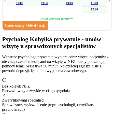
19:00
19:30
19:00
11:00
przyczyn zaburzenia, a następnie koncentruję się na czynnikach
psychogennych. W zakresie wsparcia seksuologicznego pomagam parom i
12:00
osobom indywidualnym podczas konfliktów wpływających na ich seksualność.
+
1
Pracuję również z: • zaburzeniami libido (hiperlibidemia, hipolibidemia), •
Pokaż wszystkie terminy
chorobami somatycznymi takimi jak pochwica, wulwodynia, • uzależnieniami
Umów wizytę
200
zł
/ sesja
od pornografii oraz masturbacji, • wpływem substancji psychoaktywnych na
seksualność. Poza obszarem seksuologicznym wspieram osoby z trudnościami
w radzeniu sobie z: • zarządzaniem trudnymi emocjami, • relacjami
Psycholog Kobyłka prywatnie - umów
społecznymi, • sytuacjami kryzysowymi i stresem adaptacyjnym, • obniżonym
wizytę u sprawdzonych specjalistów
nastrojem i lękiem. Dzięki wieloletniemu doświadczeniu w biznesie zapraszam
również na konsultacje dotyczące: • wypalenia zawodowego, • kryzysu
związanego z długotrwałym poszukiwaniem pracy, • stresu związanego ze
Wsparcie psychologa prywatnie wybiera coraz więcej pacjentów -
zmianą zawodową. Moje największe sukcesy zawodowe: • terapia
nie chcą czekać miesiącami na wizytę w NFZ, kiedy potrzebują
krótkoterminowa, której efektem było dokonanie coming outu w rodzinie, •
pomocy teraz. Sesja trwa 50 minut. Najczęściej zgłaszają się z
diagnoza wytrysku wstecznego, • diagnoza pochwicy.
powodu depresji, lęku albo wypalenia zawodowego.
⏱
Bez kolejek NFZ
Pierwsza wizyta zwykle w ciągu tygodnia
✓
Zweryfikowani specjaliści
Sprawdzamy wykształcenie (mgr psychologii, certyfikaty
psychoterapii)