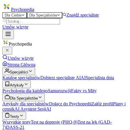
Psycho
pedia
Znajdź specjalistę
Dla Ciebie
Dla Specjalistów
Umów wizytę
Psycho
pedia
Umów wizytę
Strona Główna
Specjaliści
Katalog specjalistów
Dobierz specjalistę AI
AI
Specjalista dnia
Artykuły
Psychologia dla każdego
Samorozwój
Fakty vs Mity
Dla Specjalistów
Artykuły dla specjalistów
Dołącz do Psychopedii
Załóż profil
Plany i
cennik
AI Asystent Sesji
AI
Testy
Wszystkie testy
Test na depresję (PHQ-9)
Test na lęk (GAD-
7)
DASS-21