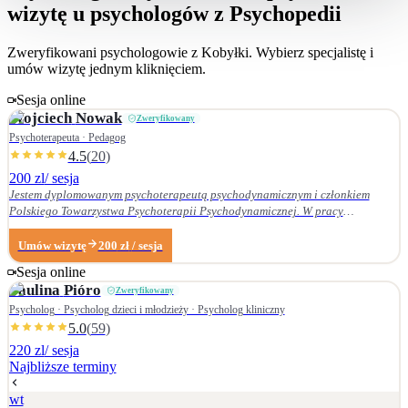
wizytę u psychologów z Psychopedii
Zweryfikowani psychologowie z
Kobyłki
. Wybierz specjalistę i
umów wizytę jednym kliknięciem.
Sesja online
Wojciech
Nowak
Zweryfikowany
Psychoterapeuta · Pedagog
4.5
(
20
)
200 zl
/ sesja
Jestem dyplomowanym psychoterapeutą psychodynamicznym i członkiem
Polskiego Towarzystwa Psychoterapii Psychodynamicznej. W pracy
terapeutycznej wnikliwie słucham pacjenta i podążam za jego narracją. Moje
zainteresowania zawodowe obejmują przede wszystkim: • psychoterapię
Umów wizytę
200
zł
/ sesja
zaburzeń osobowości, • zaburzenia nerwicowe i lękowe, • problematykę relacji
Sesja online
małżeńskich i rodzinnych. Nie zajmuję się terapią uzależnień. Ukończyłem
Paulina
Pióro
Zweryfikowany
Wydział Nauk Pedagogicznych Dolnośląskiej Szkoły Wyższej we Wrocławiu —
w 2007 r. studia licencjackie (pedagogika rodzinna), a w 2009 r. magisterskie
Psycholog · Psycholog dzieci i młodzieży · Psycholog kliniczny
(resocjalizacja). W 2016 r. ukończyłem czteroletnie szkolenie z psychoterapii
5.0
(
59
)
psychodynamicznej w Krakowskim Centrum Psychodynamicznym, a w styczniu
220 zl
/ sesja
2020 r. uzyskałem dyplom psychoterapeuty psychodynamicznego. Od
Najbliższe terminy
ukończenia szkoły psychoterapii regularnie uczestniczę w konferencjach
naukowych organizowanych przez Polskie Towarzystwo Psychoterapii
wt