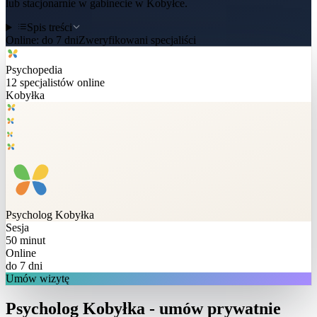
lub stacjonarnie w gabinecie w Kobyłce.
Spis treści
Online:
do 7 dni
Zweryfikowani specjaliści
Psychopedia
12
specjalistów online
Kobyłka
Psycholog
Kobyłka
Sesja
50 minut
Online
do 7 dni
Umów wizytę
Psycholog Kobyłka - umów prywatnie