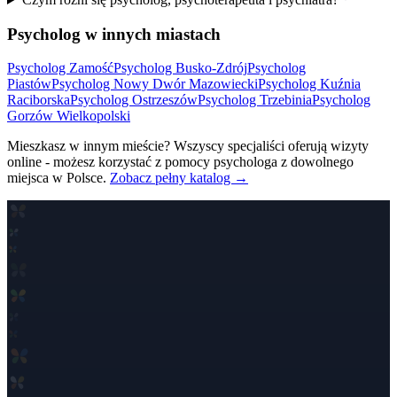
Psycholog w innych miastach
Psycholog
Zamość
Psycholog
Busko-Zdrój
Psycholog
Piastów
Psycholog
Nowy Dwór Mazowiecki
Psycholog
Kuźnia
Raciborska
Psycholog
Ostrzeszów
Psycholog
Trzebinia
Psycholog
Gorzów Wielkopolski
Mieszkasz w innym mieście? Wszyscy specjaliści oferują wizyty
online - możesz korzystać z pomocy psychologa z dowolnego
miejsca w Polsce.
Zobacz pełny katalog →