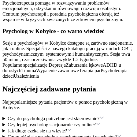
Psychoterapeuta pomaga w rozwiązywaniu problemów
emocjonalnych, odzyskaniu równowagi i rozwoju osobistym.
Centrum psychoterapii i poradnia psychologiczna oferują też
wsparcie w kryzysach związanych ze zdrowiem psychicznym.
Psycholog
w Kobyłce
- co warto wiedzieć
Sesje u psychologów w Kobyłce dostępne są zarówno stacjonarnie,
jak i online. Specjaliści z naszego katalogu pracują w nurtach CBT,
psychodynamicznym, systemowym i humanistycznym. Sesja trwa
50 minut, czas oczekiwania zwykle 1-2 tygodnie.
Popularne specjalizacje:
Depresja
Zaburzenia lękowe
ADHD u
dorosłych
Trauma
Wypalenie zawodowe
Terapia par
Psychoterapia
dzieci
Uzależnienia
Najczęściej zadawane pytania
Najpopularniejsze pytania pacjentów o pomoc psychologiczną
w
Kobyłce
.
Czy do psychologa potrzebne jest skierowanie?
Czy lepiej psycholog stacjonarnie czy online?
Jak długo czeka się na wizytę?
Czym różni się psycholog, psychoterapeuta i psychiatra?