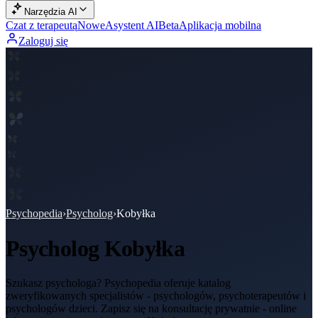
Narzędzia AI
Czat z terapeutą
Nowe
Asystent AI
Beta
Aplikacja mobilna
Zaloguj się
Psychopedia
›
Psycholog
›
Kobyłka
Psycholog
Kobyłka
Szukasz psychologa? Psychopedia oferuje katalog
zweryfikowanych specjalistów - psychologów, psychoterapeutów i
psychologów dzieci. Zapisz się na konsultację prywatnie - online