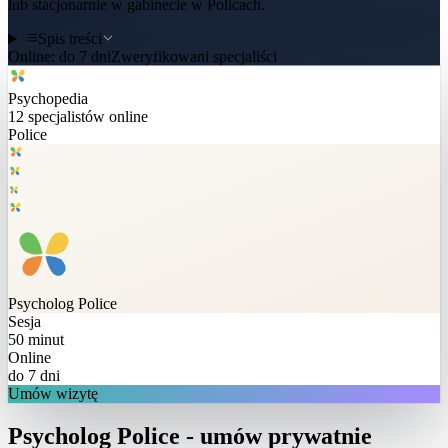
lub stacjonarnie w gabinecie w Policach.
Spis treści
Online:
do 7 dni
Zweryfikowani specjaliści
Psychopedia
12
specjalistów online
Police
Psycholog
Police
Sesja
50 minut
Online
do 7 dni
Umów wizytę
Psycholog Police - umów prywatnie