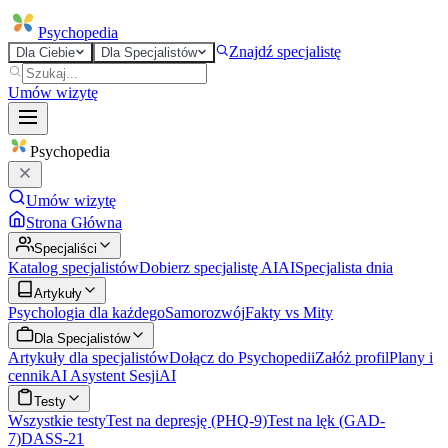
Psycho
pedia
Znajdź specjalistę
Dla Ciebie
Dla Specjalistów
Umów wizytę
Psycho
pedia
Umów wizytę
Strona Główna
Specjaliści
Katalog specjalistów
Dobierz specjalistę AI
AI
Specjalista dnia
Artykuły
Psychologia dla każdego
Samorozwój
Fakty vs Mity
Dla Specjalistów
Artykuły dla specjalistów
Dołącz do Psychopedii
Załóż profil
Plany i
cennik
AI Asystent Sesji
AI
Testy
Wszystkie testy
Test na depresję (PHQ-9)
Test na lęk (GAD-
7)
DASS-21