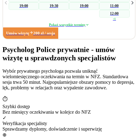
skierowania na badania laboratoryjne w celu wykluczenia somatycznych
19:00
19:30
19:00
11:00
przyczyn zaburzenia, a następnie koncentruję się na czynnikach
psychogennych. W zakresie wsparcia seksuologicznego pomagam parom i
12:00
osobom indywidualnym podczas konfliktów wpływających na ich seksualność.
+
1
Pracuję również z: • zaburzeniami libido (hiperlibidemia, hipolibidemia), •
Pokaż wszystkie terminy
chorobami somatycznymi takimi jak pochwica, wulwodynia, • uzależnieniami
Umów wizytę
200
zł
/ sesja
od pornografii oraz masturbacji, • wpływem substancji psychoaktywnych na
seksualność. Poza obszarem seksuologicznym wspieram osoby z trudnościami
w radzeniu sobie z: • zarządzaniem trudnymi emocjami, • relacjami
Psycholog Police prywatnie - umów
społecznymi, • sytuacjami kryzysowymi i stresem adaptacyjnym, • obniżonym
wizytę u sprawdzonych specjalistów
nastrojem i lękiem. Dzięki wieloletniemu doświadczeniu w biznesie zapraszam
również na konsultacje dotyczące: • wypalenia zawodowego, • kryzysu
związanego z długotrwałym poszukiwaniem pracy, • stresu związanego ze
Wybór prywatnego psychologa pozwala uniknąć
zmianą zawodową. Moje największe sukcesy zawodowe: • terapia
wielomiesięcznego oczekiwania na termin w NFZ. Standardowa
krótkoterminowa, której efektem było dokonanie coming outu w rodzinie, •
sesja trwa 50 minut. Najpopularniejsze obszary pomocy to depresja,
diagnoza wytrysku wstecznego, • diagnoza pochwicy.
lęk, problemy w relacjach oraz wypalenie zawodowe.
⏱
Szybki dostęp
Bez miesięcy oczekiwania w kolejce do NFZ
✓
Weryfikacja specjalisty
Sprawdzamy dyplomy, doświadczenie i superwizję
⊕