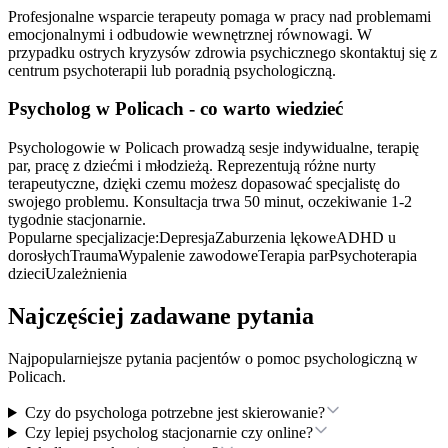
Profesjonalne wsparcie terapeuty pomaga w pracy nad problemami
emocjonalnymi i odbudowie wewnętrznej równowagi. W
przypadku ostrych kryzysów zdrowia psychicznego skontaktuj się z
centrum psychoterapii lub poradnią psychologiczną.
Psycholog
w Policach
- co warto wiedzieć
Psychologowie w Policach prowadzą sesje indywidualne, terapię
par, pracę z dziećmi i młodzieżą. Reprezentują różne nurty
terapeutyczne, dzięki czemu możesz dopasować specjalistę do
swojego problemu. Konsultacja trwa 50 minut, oczekiwanie 1-2
tygodnie stacjonarnie.
Popularne specjalizacje:
Depresja
Zaburzenia lękowe
ADHD u
dorosłych
Trauma
Wypalenie zawodowe
Terapia par
Psychoterapia
dzieci
Uzależnienia
Najczęściej zadawane pytania
Najpopularniejsze pytania pacjentów o pomoc psychologiczną
w
Policach
.
Czy do psychologa potrzebne jest skierowanie?
Czy lepiej psycholog stacjonarnie czy online?