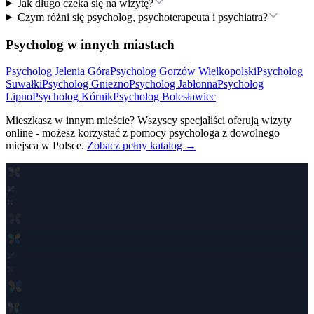
Jak długo czeka się na wizytę?
Czym różni się psycholog, psychoterapeuta i psychiatra?
Psycholog w innych miastach
Psycholog
Jelenia Góra
Psycholog
Gorzów Wielkopolski
Psycholog
Suwałki
Psycholog
Gniezno
Psycholog
Jabłonna
Psycholog
Lipno
Psycholog
Kórnik
Psycholog
Bolesławiec
Mieszkasz w innym mieście? Wszyscy specjaliści oferują wizyty
online - możesz korzystać z pomocy psychologa z dowolnego
miejsca w Polsce.
Zobacz pełny katalog →