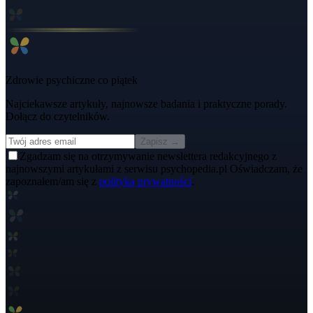
Zdrowie psychiczne co piątek
Najciekawsze artykuły, najnowsze badania i praktyczne porady.
Dołącz do czytelników.
Zapisz →
Zgadzam się na otrzymywanie newslettera redakcyjnego z
najnowszymi artykułami z serwisu psychopedia.pl Oświadczam, że
zapoznałem/am się z
polityką prywatności
.