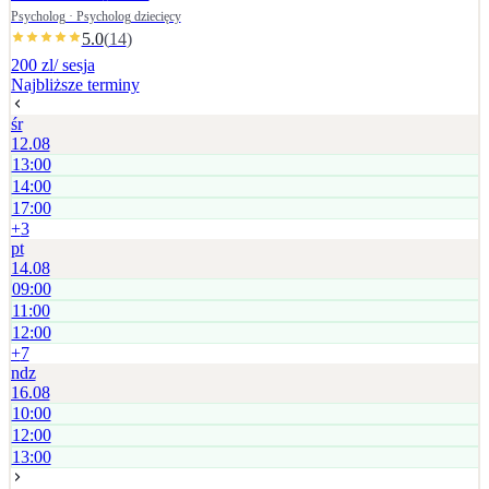
ustalana jest indywidualnie.
Psycholog · Psycholog dziecięcy
5.0
(
14
)
200 zl
/ sesja
Najbliższe terminy
śr
12.08
13:00
14:00
17:00
+
3
pt
14.08
09:00
11:00
12:00
+
7
ndz
16.08
10:00
12:00
13:00