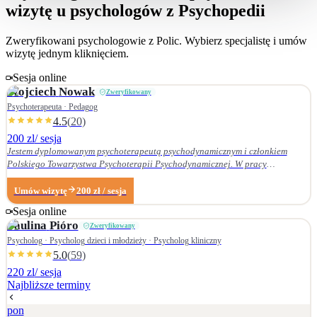
wizytę u psychologów z Psychopedii
Zweryfikowani psychologowie z
Polic
. Wybierz specjalistę i umów
wizytę jednym kliknięciem.
Sesja online
Wojciech
Nowak
Zweryfikowany
Psychoterapeuta · Pedagog
4.5
(
20
)
200 zl
/ sesja
Jestem dyplomowanym psychoterapeutą psychodynamicznym i członkiem
Polskiego Towarzystwa Psychoterapii Psychodynamicznej. W pracy
terapeutycznej wnikliwie słucham pacjenta i podążam za jego narracją. Moje
zainteresowania zawodowe obejmują przede wszystkim: • psychoterapię
Umów wizytę
200
zł
/ sesja
zaburzeń osobowości, • zaburzenia nerwicowe i lękowe, • problematykę relacji
Sesja online
małżeńskich i rodzinnych. Nie zajmuję się terapią uzależnień. Ukończyłem
Paulina
Pióro
Zweryfikowany
Wydział Nauk Pedagogicznych Dolnośląskiej Szkoły Wyższej we Wrocławiu —
w 2007 r. studia licencjackie (pedagogika rodzinna), a w 2009 r. magisterskie
Psycholog · Psycholog dzieci i młodzieży · Psycholog kliniczny
(resocjalizacja). W 2016 r. ukończyłem czteroletnie szkolenie z psychoterapii
5.0
(
59
)
psychodynamicznej w Krakowskim Centrum Psychodynamicznym, a w styczniu
220 zl
/ sesja
2020 r. uzyskałem dyplom psychoterapeuty psychodynamicznego. Od
Najbliższe terminy
ukończenia szkoły psychoterapii regularnie uczestniczę w konferencjach
naukowych organizowanych przez Polskie Towarzystwo Psychoterapii
pon