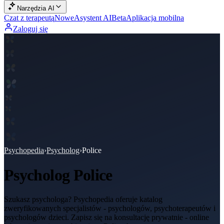
Narzędzia AI
Czat z terapeutą
Nowe
Asystent AI
Beta
Aplikacja mobilna
Zaloguj się
Psychopedia
›
Psycholog
›
Police
Psycholog
Police
Szukasz psychologa? Psychopedia oferuje katalog
zweryfikowanych specjalistów - psychologów, psychoterapeutów i
psychologów dzieci. Zapisz się na konsultację prywatnie - online