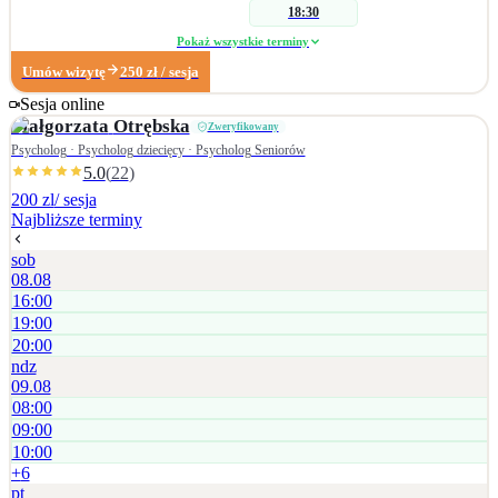
ataki paniki, depresja, kryzys w związku, kryzysy życiowe, lęk, nadmierna
18:30
analiza, natłok myśli, niska samoocena, niskie poczucie własnej wartości,
Pokaż wszystkie terminy
problemy w relacjach, strata, żałoba, stres, wsparcie w kryzysie, zaburzenia
lękowe, zaburzenia obsesyjno-kompulsywne, obniżone libido, problemy ze
Umów wizytę
250
zł
/ sesja
snem, trudności w nawiązywaniu kontaktów społecznych, zdrada, poradnictwo
Sesja online
seksuologiczne okołoporodowe, wsparcie okołoporodowe, zaburzenia
Małgorzata
Otrębska
Zweryfikowany
orgazmu, zaburzenia seksualne wywołane lękiem, zbyt wysokie libido,
uzależnienie od masturbacji.
Psycholog · Psycholog dziecięcy · Psycholog Seniorów
5.0
(
22
)
200 zl
/ sesja
Najbliższe terminy
sob
08.08
16:00
19:00
20:00
ndz
09.08
08:00
09:00
10:00
+
6
pt