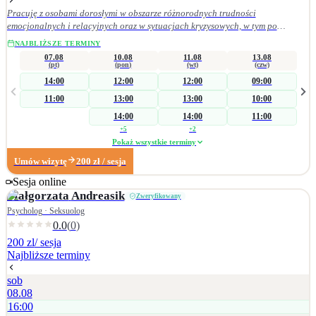
Pracuję z osobami dorosłymi w obszarze różnorodnych trudności
emocjonalnych i relacyjnych oraz w sytuacjach kryzysowych, w tym po
doświadczeniach przemocy. Wspieram w procesie odzyskiwania równowagi
NAJBLIŻSZE TERMINY
psychicznej, redukcji napięcia i przeciążenia emocjonalnego, a także w
07.08
10.08
11.08
13.08
rozwijaniu bardziej adaptacyjnych sposobów radzenia sobie oraz budowaniu
(pt)
(pon)
(wt)
(czw)
satysfakcjonujących relacji interpersonalnych. W praktyce zawodowej kieruję
14:00
12:00
12:00
09:00
się zasadami etyki zawodowej. Szczególne znaczenie mają dla mnie empatia,
11:00
13:00
13:00
10:00
odpowiedzialność kliniczna, poufność, szacunek oraz uważność na potrzeby
osoby zgłaszającej się po pomoc.
14:00
14:00
11:00
+
5
+
2
Pokaż wszystkie terminy
Umów wizytę
200
zł
/ sesja
Sesja online
Małgorzata
Andreasik
Zweryfikowany
Psycholog · Seksuolog
0.0
(
0
)
200 zl
/ sesja
Najbliższe terminy
sob
08.08
16:00