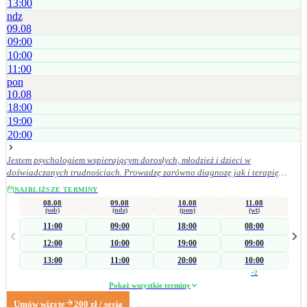
13:00
ndz
09.08
09:00
10:00
11:00
pon
10.08
18:00
19:00
20:00
Jestem psychologiem wspierającym dorosłych, młodzież i dzieci w
doświadczanych trudnościach. Prowadzę zarówno diagnozę jak i terapię
psychologiczną. Diagnozuję m.in. sprawność intelektualną, ADHD, depresję,
NAJBLIŻSZE TERMINY
zaburzenia zachowania oraz pomagam w rozpoznaniu zaburzeń ze spektrum
08.08
09.08
10.08
11.08
autyzmu. W terapii bliskie jest mi podejście skoncentrowane na rozwiązaniach
(sob)
(ndz)
(pon)
(wt)
(TSR), dzięki któremu wspólnie możemy wykorzystać Twoje zasoby do
11:00
09:00
18:00
08:00
poradzenia sobie z trudnościami. Dzięki autentycznej relacji i dopasowaniu
12:00
10:00
19:00
09:00
wsparcia do indywidualnych potrzeb pomagam w zrozumieniu
doświadczanych trudności i towarzyszę w procesie zmiany. Wspieram: - dzieci i
13:00
11:00
20:00
10:00
młodzież z trudnościami rozwojowymi i emocjonalno-społecznymi - rodziców i
+
2
rodziny zmagające się z problemami wychowawczymi, trudnościami w
Pokaż wszystkie terminy
komunikacji czy stawianiu granic - dorosłych w kryzysach życiowych,
Umów wizytę
200
zł
/ sesja