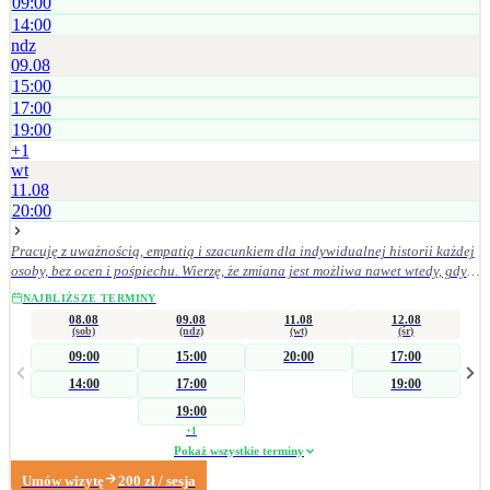
09:00
14:00
ndz
09.08
15:00
17:00
19:00
+
1
wt
11.08
20:00
Pracuję z uważnością, empatią i szacunkiem dla indywidualnej historii każdej
osoby, bez ocen i pośpiechu. Wierzę, że zmiana jest możliwa nawet wtedy, gdy
wszystko wydaje się bardzo trudne, a proces terapeutyczny może stać się drogą
NAJBLIŻSZE TERMINY
do lepszego rozumienia siebie, odzyskiwania równowagi i budowania życia
08.08
09.08
11.08
12.08
bardziej w zgodzie ze sobą. Jestem psycholożką i psychotraumatolożką w
(sob)
(ndz)
(wt)
(śr)
trakcie całościowego szkolenia psychoterapeutycznego w nurcie poznawczo-
09:00
15:00
20:00
17:00
behawioralnym. W swojej pracy towarzyszę osobom doświadczającym
14:00
17:00
19:00
kryzysów psychicznych, trudnych emocji oraz skutków doświadczeń
traumatycznych. Szczególnie ważne jest dla mnie tworzenie bezpiecznej,
19:00
opartej na zaufaniu relacji, w której każda osoba może poczuć się wysłuchana
+
1
i zrozumiana. Pomagam osobom dorosłym i młodzieży, którzy doświadczają
Pokaż wszystkie terminy
m.in.: • kryzysów psychicznych i życiowych, • stanów lękowych, napadów
Umów wizytę
200
zł
/ sesja
paniki i przewlekłego napięcia, • obniżonego nastroju i objawów