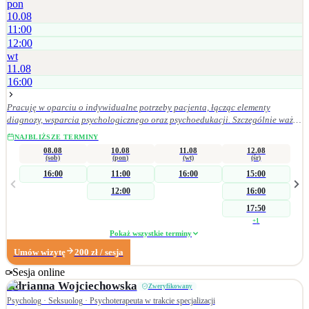
pon
10.08
11:00
12:00
wt
11.08
16:00
Pracuję w oparciu o indywidualne potrzeby pacjenta, łącząc elementy
diagnozy, wsparcia psychologicznego oraz psychoedukacji. Szczególnie ważne
jest dla mnie stworzenie bezpiecznej przestrzeni do rozmowy o trudnościach –
NAJBLIŻSZE TERMINY
zwłaszcza tych związanych z seksualnością, które często bywają obarczone
08.08
10.08
11.08
12.08
wstydem lub lękiem. Wspieram w sytuacjach kryzysowych, które dotykają nas w
(sob)
(pon)
(wt)
(śr)
ciągu życia. Najbliższymi mi obszarami są żałoba oraz zdrowie seksulane.
16:00
11:00
16:00
15:00
Towarzyszę w procesie odbudowy poczucia własnej wartości, sprawczości oraz
12:00
16:00
satysfakcji w relacjach i życiu osobistym. Pracuję zarówno krótkoterminowo
(interwencyjnie), jak i w dłuższych procesach wspierających zmianę. Jestem
17:50
psycholożką i seksuolożką z kilkunastoletnim doświadczeniem w pracy z
+
1
osobami dorosłymi w kryzysie oraz w obszarze zdrowia psychicznego i
Pokaż wszystkie terminy
seksualnego. Łączę wiedzę kliniczną z praktyką wsparcia indywidualnego.
Umów wizytę
200
zł
/ sesja
Bliskie jest mi podejście humanistyczne, oparte na uznaniu, że to klient jest
ekspertem od swojego życia, a moją rolą jest towarzyszenie w drodze
Sesja online
poznawania i wzmacniania siebie. Główne obszary pomocy trudności w
Adrianna
Wojciechowska
Zweryfikowany
obszarze seksualności doświadczenie straty i żałoby problemy emocjonalne
Psycholog · Seksuolog · Psychoterapeuta w trakcie specjalizacji
związane z sytuacjami granicznymi (np. utrata pracy, utrata bliskich) wsparcie