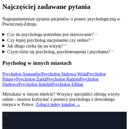
Najczęściej zadawane pytania
Najpopularniejsze pytania pacjentów o pomoc psychologiczną
w
Piwnicznej-Zdroju
.
Czy do psychologa potrzebne jest skierowanie?
Czy lepiej psycholog stacjonarnie czy online?
Jak długo czeka się na wizytę?
Czym różni się psycholog, psychoterapeuta i psychiatra?
Psycholog w innych miastach
Psycholog
Augustów
Psycholog
Stalowa Wola
Psycholog
Puławy
Psycholog
Żarki
Psycholog
Radom
Psycholog
Darłowo
Psycholog
Imielin
Psycholog
Elbląg
Mieszkasz w innym mieście? Wszyscy specjaliści oferują wizyty
online - możesz korzystać z pomocy psychologa z dowolnego
miejsca w Polsce.
Zobacz pełny katalog →