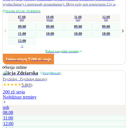
wysłuchana/y i naprawdę zrozumiana/y. Moją rolą jest wspieranie Cię w
budowaniu wewnętrznej równowagi, głębszego rozumienia siebie oraz
NAJBLIŻSZE TERMINY
tworzeniu wartościowych, satysfakcjonujących relacji — z innymi ludźmi i z
07.08
10.08
11.08
12.08
samą/samym sobą. Możliwość towarzyszenia w tym procesie to dla mnie
(pt)
(pon)
(wt)
(śr)
prawdziwy zaszczyt. Pracuję z osobami dorosłymi, które mierzą się z
09:00
09:00
09:00
09:00
trudnościami emocjonalnymi, życiowymi i relacyjnymi. Pomagam m.in. w
11:00
10:00
10:00
18:00
takich sytuacjach jak: • kryzysy życiowe (rozstanie, zmiana pracy, utrata
bliskiej osoby), • podejmowanie ważnych decyzji i planowanie kolejnych
12:00
kroków, • poprawa komunikacji i wzmacnianie relacji z otoczeniem, •
+
1
budowanie pewności siebie i poczucia własnej wartości. Szczególnie bliskie są
Pokaż wszystkie terminy
mi tematy relacji partnerskich i seksualności — pomagam w odkrywaniu
Umów wizytę
200
zł
/ sesja
świadomej, bezpiecznej i spełniającej sfery intymnej oraz w budowaniu
bliskich więzi opartych na wzajemnym szacunku i zrozumieniu.
Sesja online
Alicja
Zdziarska
Zweryfikowany
Psycholog · Psycholog dziecięcy
5.0
(
8
)
200 zl
/ sesja
Najbliższe terminy
sob
08.08
11:00
12:00