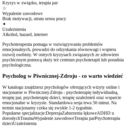
Kryzys w związku, terapia par
☆
Wypalenie zawodowe
Brak motywacji, utrata sensu pracy
✦
Uzależnienia
Alkohol, hazard, internet
Psychoterapeuta pomaga w rozwiązywaniu problemów
emocjonalnych, prowadzi do odzyskania równowagi i wspiera
rozwój osobisty. W ostrych kryzysach związanych ze zdrowiem
psychicznym pomocą służy też centrum psychoterapii lub poradnia
psychologiczna.
Psycholog
w Piwnicznej-Zdroju
- co warto wiedzieć
W katalogu znajdziesz psychologów oferujących wizyty online i
stacjonarne w Piwnicznej-Zdroju - psychoterapię indywidualną,
terapię par, psychoterapię dzieci, terapię uzależnień oraz wsparcie
emocjonalne w kryzysie. Standardowa sesja trwa 50 minut. Na
termin stacjonarny czeka się zwykle 1-2 tygodnie.
Popularne specjalizacje:
Depresja
Zaburzenia lękowe
ADHD u
dorosłych
Trauma
Wypalenie zawodowe
Terapia par
Psychoterapia
dzieci
Uzależnienia