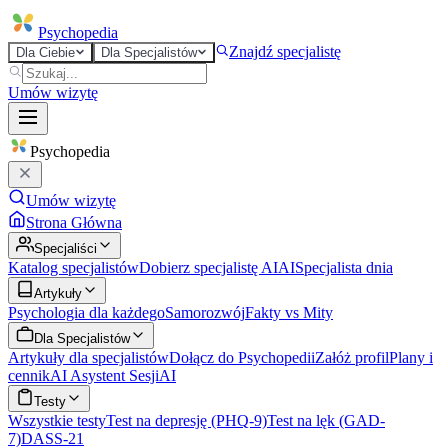
Psycho
pedia
Znajdź specjalistę
Dla Ciebie
Dla Specjalistów
Umów wizytę
Psycho
pedia
Umów wizytę
Strona Główna
Specjaliści
Katalog specjalistów
Dobierz specjalistę AI
AI
Specjalista dnia
Artykuły
Psychologia dla każdego
Samorozwój
Fakty vs Mity
Dla Specjalistów
Artykuły dla specjalistów
Dołącz do Psychopedii
Załóż profil
Plany i
cennik
AI Asystent Sesji
AI
Testy
Wszystkie testy
Test na depresję (PHQ-9)
Test na lęk (GAD-
7)
DASS-21