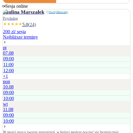
depresyjnych, • trudności w regulacji emocji, • skutków doświadczeń
Sesja online
traumatycznych i stresu pourazowego (PTSD), • przeciążenia psychicznego,
Paulina
Marszałek
Zweryfikowany
wypalenia i chronicznego stresu, • trudności w relacjach interpersonalnych, •
Psycholog
niskiego poczucia własnej wartości i braku pewności siebie, • trudności w
5.0
(
24
)
stawianiu granic i asertywności, • problemów adaptacyjnych i zmian
200 zl
/ sesja
życiowych, • poczucia zagubienia, pustki lub utraty sensu, • trudności w
Najbliższe terminy
radzeniu sobie z chorobą psychiczną (własną lub bliskiej osoby).
pt
07.08
09:00
11:00
12:00
+
1
pon
10.08
09:00
10:00
wt
11.08
09:00
10:00
W mojej pracy tworzę przestrzeń, w której możesz poczuć się bezpiecznie,