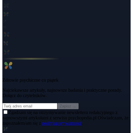
Zdrowie psychiczne co piątek
Najciekawsze artykuły, najnowsze badania i praktyczne porady.
Dołącz do czytelników.
Zapisz →
Zgadzam się na otrzymywanie newslettera redakcyjnego z
najnowszymi artykułami z serwisu psychopedia.pl Oświadczam, że
zapoznałem/am się z
polityką prywatności
.