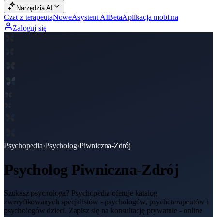
Narzędzia AI
Czat z terapeutą
Nowe
Asystent AI
Beta
Aplikacja mobilna
Zaloguj się
Psychopedia
›
Psycholog
›
Piwniczna-Zdrój
Psycholog
Piwniczna-Zdrój
Szukasz psychologa? Psychopedia oferuje katalog
zweryfikowanych specjalistów - psychologów, psychoterapeutów i
psychologów dzieci. Zapisz się na konsultację prywatnie - online