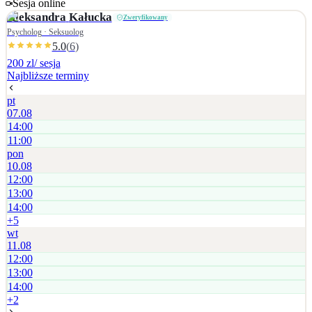
Sesja online
dalszych kroków w atmosferze współpracy i zaufania.
Aleksandra
Kałucka
Zweryfikowany
Psycholog · Seksuolog
5.0
(
6
)
200 zl
/ sesja
Najbliższe terminy
pt
07.08
14:00
11:00
pon
10.08
12:00
13:00
14:00
+
5
wt
11.08
12:00
13:00
14:00
+
2