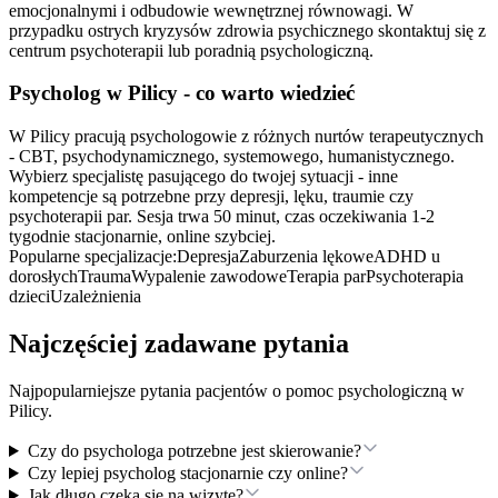
emocjonalnymi i odbudowie wewnętrznej równowagi. W
przypadku ostrych kryzysów zdrowia psychicznego skontaktuj się z
centrum psychoterapii lub poradnią psychologiczną.
Psycholog
w Pilicy
- co warto wiedzieć
W Pilicy pracują psychologowie z różnych nurtów terapeutycznych
- CBT, psychodynamicznego, systemowego, humanistycznego.
Wybierz specjalistę pasującego do twojej sytuacji - inne
kompetencje są potrzebne przy depresji, lęku, traumie czy
psychoterapii par. Sesja trwa 50 minut, czas oczekiwania 1-2
tygodnie stacjonarnie, online szybciej.
Popularne specjalizacje:
Depresja
Zaburzenia lękowe
ADHD u
dorosłych
Trauma
Wypalenie zawodowe
Terapia par
Psychoterapia
dzieci
Uzależnienia
Najczęściej zadawane pytania
Najpopularniejsze pytania pacjentów o pomoc psychologiczną
w
Pilicy
.
Czy do psychologa potrzebne jest skierowanie?
Czy lepiej psycholog stacjonarnie czy online?
Jak długo czeka się na wizytę?