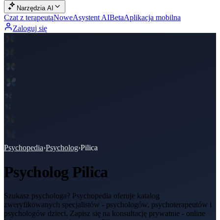
Narzędzia AI
Czat z terapeutą
Nowe
Asystent AI
Beta
Aplikacja mobilna
Zaloguj się
Psychopedia
›
Psycholog
›
Pilica
Psycholog
Pilica
Szukasz psychologa? Psychopedia oferuje katalog
zweryfikowanych specjalistów - psychologów, psychoterapeutów i
psychologów dzieci. Zapisz się na konsultację prywatnie - online