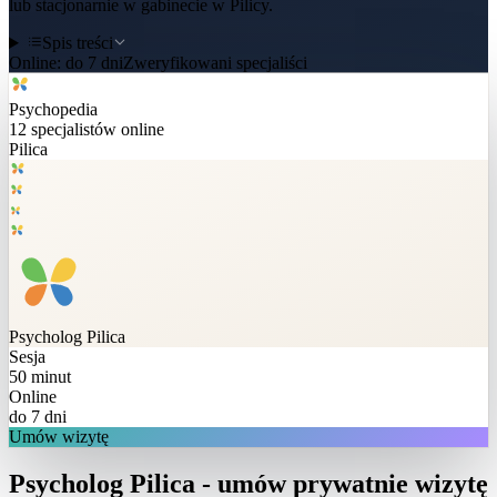
lub stacjonarnie w gabinecie w Pilicy.
Spis treści
Online:
do 7 dni
Zweryfikowani specjaliści
Psychopedia
12
specjalistów online
Pilica
Psycholog
Pilica
Sesja
50 minut
Online
do 7 dni
Umów wizytę
Psycholog Pilica - umów prywatnie wizytę