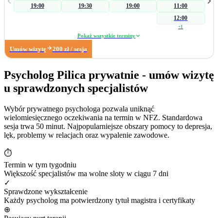
19:00
19:30
19:00
11:00
przyczyn zaburzenia, a następnie koncentruję się na czynnikach
psychogennych. W zakresie wsparcia seksuologicznego pomagam parom i
12:00
osobom indywidualnym podczas konfliktów wpływających na ich seksualność.
+
1
Pracuję również z: • zaburzeniami libido (hiperlibidemia, hipolibidemia), •
Pokaż wszystkie terminy
chorobami somatycznymi takimi jak pochwica, wulwodynia, • uzależnieniami
Umów wizytę
200
zł
/ sesja
od pornografii oraz masturbacji, • wpływem substancji psychoaktywnych na
seksualność. Poza obszarem seksuologicznym wspieram osoby z trudnościami
w radzeniu sobie z: • zarządzaniem trudnymi emocjami, • relacjami
Psycholog Pilica prywatnie - umów wizytę
społecznymi, • sytuacjami kryzysowymi i stresem adaptacyjnym, • obniżonym
u sprawdzonych specjalistów
nastrojem i lękiem. Dzięki wieloletniemu doświadczeniu w biznesie zapraszam
również na konsultacje dotyczące: • wypalenia zawodowego, • kryzysu
związanego z długotrwałym poszukiwaniem pracy, • stresu związanego ze
Wybór prywatnego psychologa pozwala uniknąć
zmianą zawodową. Moje największe sukcesy zawodowe: • terapia
wielomiesięcznego oczekiwania na termin w NFZ. Standardowa
krótkoterminowa, której efektem było dokonanie coming outu w rodzinie, •
sesja trwa 50 minut. Najpopularniejsze obszary pomocy to depresja,
diagnoza wytrysku wstecznego, • diagnoza pochwicy.
lęk, problemy w relacjach oraz wypalenie zawodowe.
⏱
Termin w tym tygodniu
Większość specjalistów ma wolne sloty w ciągu 7 dni
✓
Sprawdzone wykształcenie
Każdy psycholog ma potwierdzony tytuł magistra i certyfikaty
⊕