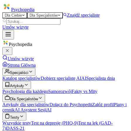
Psycho
pedia
Znajdź specjalistę
Dla Ciebie
Dla Specjalistów
Umów wizytę
Psycho
pedia
Umów wizytę
Strona Główna
Specjaliści
Katalog specjalistów
Dobierz specjalistę AI
AI
Specjalista dnia
Artykuły
Psychologia dla każdego
Samorozwój
Fakty vs Mity
Dla Specjalistów
Artykuły dla specjalistów
Dołącz do Psychopedii
Załóż profil
Plany i
cennik
AI Asystent Sesji
AI
Testy
Wszystkie testy
Test na depresję (PHQ-9)
Test na lęk (GAD-
7)
DASS-21