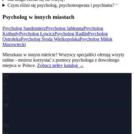
Czym różni się psycholog, psychoterapeuta i psychiatra?
Psycholog w innych miastach
Psycholog
Sandomierz
Psycholog
Jabłonna
Psycholog
Kolbudy
Psycholog
Łowicz
Psycholog
Radlin
Psycholog
Ostrołęka
Psycholog
Środa Wielkopolska
Psycholog
Mińsk
Mazowiecki
Mieszkasz w innym mieście? Wszyscy specjaliści oferują wizyty
online - możesz korzystać z pomocy psychologa z dowolnego
miejsca w Polsce.
Zobacz pełny katalog →