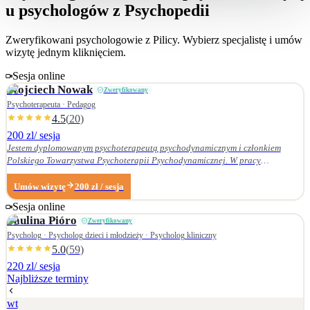
u psychologów z Psychopedii
Zweryfikowani psychologowie z
Pilicy
. Wybierz specjalistę i umów
wizytę jednym kliknięciem.
Sesja online
Wojciech
Nowak
Zweryfikowany
Psychoterapeuta · Pedagog
4.5
(
20
)
200 zl
/ sesja
Jestem dyplomowanym psychoterapeutą psychodynamicznym i członkiem
Polskiego Towarzystwa Psychoterapii Psychodynamicznej. W pracy
terapeutycznej wnikliwie słucham pacjenta i podążam za jego narracją. Moje
zainteresowania zawodowe obejmują przede wszystkim: • psychoterapię
Umów wizytę
200
zł
/ sesja
zaburzeń osobowości, • zaburzenia nerwicowe i lękowe, • problematykę relacji
Sesja online
małżeńskich i rodzinnych. Nie zajmuję się terapią uzależnień. Ukończyłem
Paulina
Pióro
Zweryfikowany
Wydział Nauk Pedagogicznych Dolnośląskiej Szkoły Wyższej we Wrocławiu —
w 2007 r. studia licencjackie (pedagogika rodzinna), a w 2009 r. magisterskie
Psycholog · Psycholog dzieci i młodzieży · Psycholog kliniczny
(resocjalizacja). W 2016 r. ukończyłem czteroletnie szkolenie z psychoterapii
5.0
(
59
)
psychodynamicznej w Krakowskim Centrum Psychodynamicznym, a w styczniu
220 zl
/ sesja
2020 r. uzyskałem dyplom psychoterapeuty psychodynamicznego. Od
Najbliższe terminy
ukończenia szkoły psychoterapii regularnie uczestniczę w konferencjach
naukowych organizowanych przez Polskie Towarzystwo Psychoterapii
wt