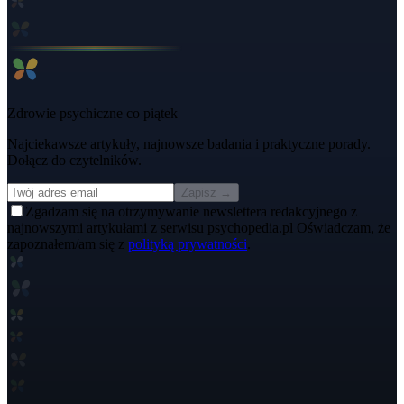
Zdrowie psychiczne co piątek
Najciekawsze artykuły, najnowsze badania i praktyczne porady.
Dołącz do czytelników.
Zapisz →
Zgadzam się na otrzymywanie newslettera redakcyjnego z
najnowszymi artykułami z serwisu psychopedia.pl Oświadczam, że
zapoznałem/am się z
polityką prywatności
.