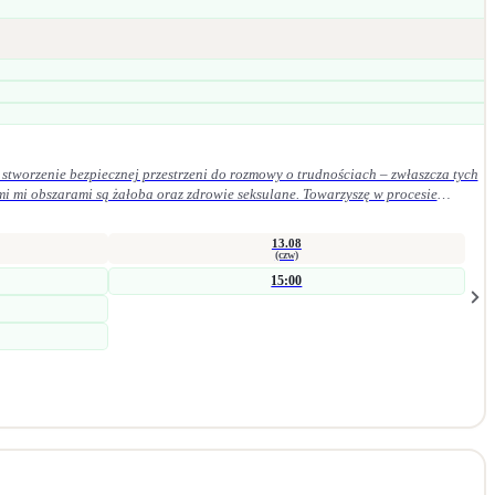
stworzenie bezpiecznej przestrzeni do rozmowy o trudnościach – zwłaszcza tych
mi mi obszarami są żałoba oraz zdrowie seksulane. Towarzyszę w procesie
szych procesach wspierających zmianę. Jestem psycholożką i seksuolożką z
wsparcia indywidualnego. Bliskie jest mi podejście humanistyczne, oparte na
13.08
(czw)
15:00