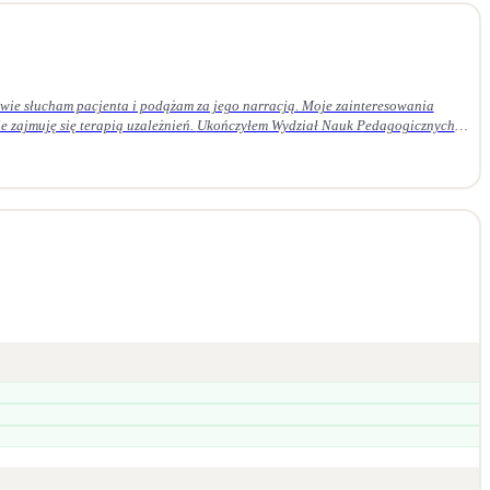
ie słucham pacjenta i podążam za jego narracją. Moje zainteresowania
 Ukończyłem Wydział Nauk Pedagogicznych
em czteroletnie szkolenie z psychoterapii psychodynamicznej w Krakowskim
daję superwizji u certyfikowanego superwizora.