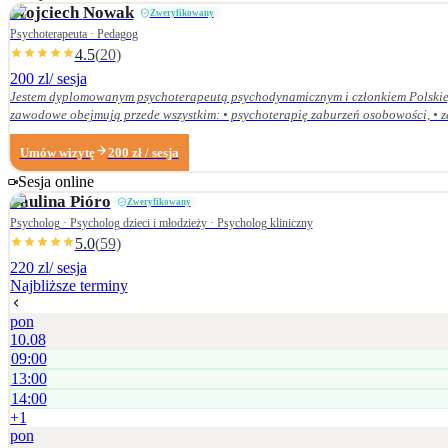
Wojciech
Nowak
Zweryfikowany
Psychoterapeuta · Pedagog
4.5
(
20
)
200 zl
/ sesja
Jestem dyplomowanym psychoterapeutą psychodynamicznym i członkiem Polskieg
zawodowe obejmują przede wszystkim: • psychoterapię zaburzeń osobowości, • zaburzenia nerwicow
Dolnośląskiej Szkoły Wyższej we Wrocławiu — w 2007 r. studia licencjackie (ped
Centrum Psychodynamicznym, a w styczniu 2020 r. uzyskałem dyplom psychoterapeuty psychodynamicznego. Od ukończenia szkoły psychoterapii regularnie uczestniczę w konfe
Umów wizytę
200
zł
/ sesja
Psychoterapii Psychodynamicznej i na bieżąco śledzę literaturę z zakresu psyc
Sesja online
Paulina
Pióro
Zweryfikowany
Psycholog · Psycholog dzieci i młodzieży · Psycholog kliniczny
5.0
(
59
)
220 zl
/ sesja
Najbliższe terminy
pon
10.08
09:00
13:00
14:00
+
1
pon