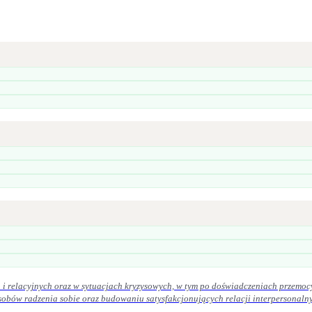
i relacyjnych oraz w sytuacjach kryzysowych, w tym po doświadczeniach przemoc
iu satysfakcjonujących relacji interpersonalnych. W praktyce zawodowej kieruję się zasadami etyki zawodowej. Szcz
ek oraz uważność na potrzeby osoby zgłaszającej się po pomoc.