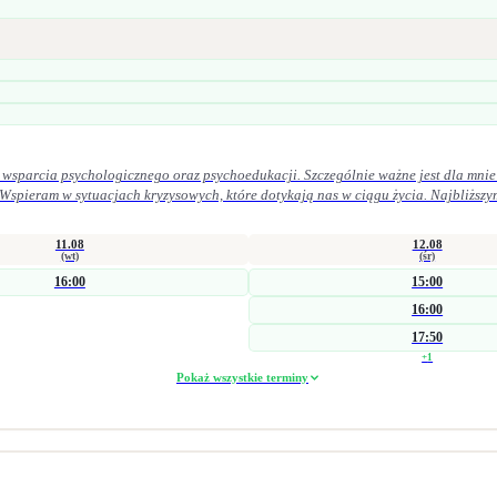
 wsparcia psychologicznego oraz psychoedukacji. Szczególnie ważne jest dla mnie 
 Wspieram w sytuacjach kryzysowych, które dotykają nas w ciągu życia. Najbliższy
 życiu osobistym. Pracuję zarówno krótkoterminowo (interwencyjnie), jak i w dłuż
obszarze zdrowia psychicznego i seksualnego. Łączę wiedzę kliniczną z praktyką 
11.08
12.08
ocy trudności w obszarze seksualności doświadczenie straty i żałoby problemy emocjonalne
(wt)
(śr)
16:00
15:00
parach, jak i grupowo.
16:00
17:50
+
1
Pokaż wszystkie terminy