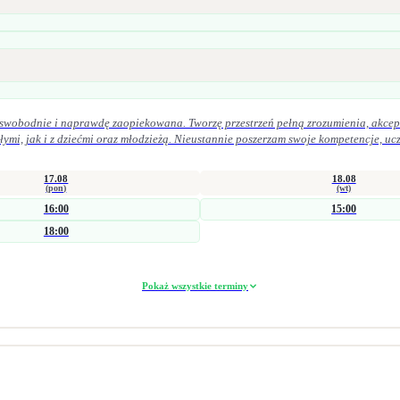
, swobodnie i naprawdę zaopiekowana. Tworzę przestrzeń pełną zrozumienia, akcept
17.08
18.08
(pon)
(wt)
16:00
15:00
18:00
Pokaż wszystkie terminy