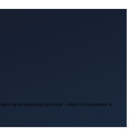
isz się na konsultację prywatnie - online lub stacjonarnie w