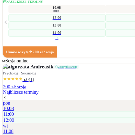
NAJBLIŻSZE TERMINY
10.08
(pon)
12:00
13:00
14:00
+
5
Umów wizytę
200
zł
/ sesja
Sesja online
Małgorzata
Andreasik
Zweryfikowany
Psycholog · Seksuolog
5.0
(
1
)
200 zl
/ sesja
Najbliższe terminy
pon
10.08
11:00
12:00
wt
11.08