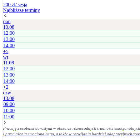
200 zl
/ sesja
Najbliższe terminy
pon
10.08
12:00
13:00
14:00
+
5
wt
11.08
12:00
13:00
14:00
+
2
czw
13.08
09:00
10:00
11:00
Pracuję z osobami dorosłymi w obszarze różnorodnych trudności emocjonalnych 
i przeciążenia emocjonalnego, a także w rozwijaniu bardziej adaptacyjnych sposobów radzenia sobie oraz budowan
znaczenie mają dla mnie empatia, odpowiedzialność kliniczna, poufność, szacun