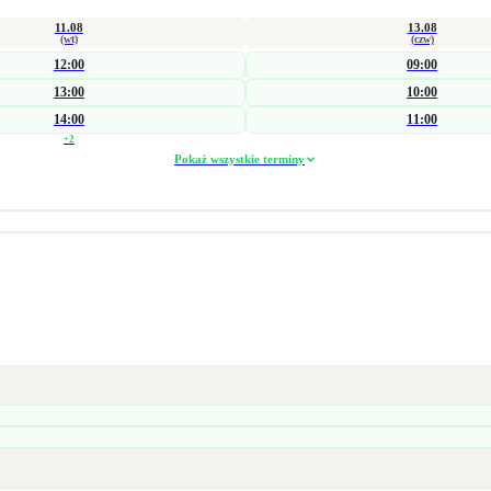
11.08
13.08
(wt)
(czw)
12:00
09:00
13:00
10:00
14:00
11:00
+
2
Pokaż wszystkie terminy