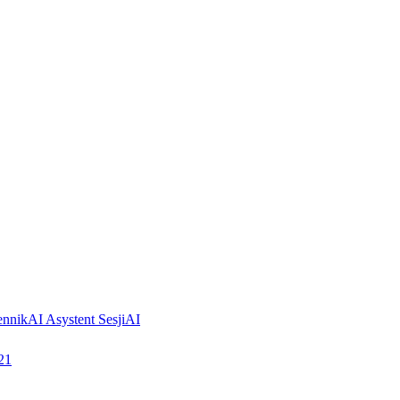
ennik
AI Asystent Sesji
AI
21