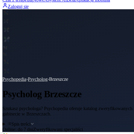
Zaloguj się
Psychopedia
›
Psycholog
›
Brzeszcze
Psycholog
Brzeszcze
Szukasz psychologa? Psychopedia oferuje katalog zweryfikowanych sp
gabinecie w Brzeszczach.
Spis treści
Online:
do 7 dni
Zweryfikowani specjaliści