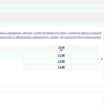
acji i uważności, miejsce, w którym można być sobą i otwarcie mówić o swoich
19.08
(śr)
11:00
13:00
14:00