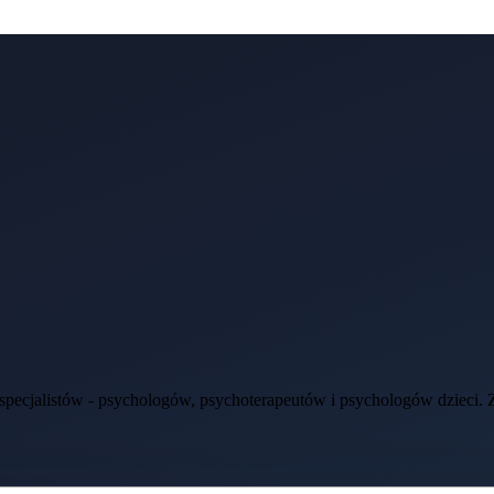
ecjalistów - psychologów, psychoterapeutów i psychologów dzieci. Zap