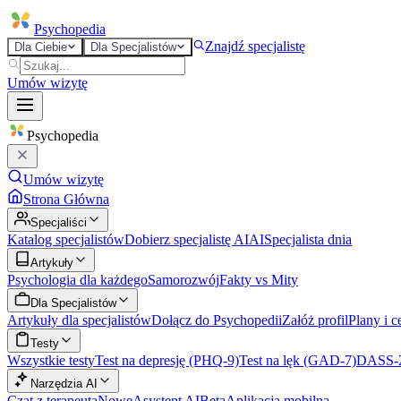
Psycho
pedia
Znajdź specjalistę
Dla Ciebie
Dla Specjalistów
Umów wizytę
Psycho
pedia
Umów wizytę
Strona Główna
Specjaliści
Katalog specjalistów
Dobierz specjalistę AI
AI
Specjalista dnia
Artykuły
Psychologia dla każdego
Samorozwój
Fakty vs Mity
Dla Specjalistów
Artykuły dla specjalistów
Dołącz do Psychopedii
Załóż profil
Plany i c
Testy
Wszystkie testy
Test na depresję (PHQ-9)
Test na lęk (GAD-7)
DASS-
Narzędzia AI
Czat z terapeutą
Nowe
Asystent AI
Beta
Aplikacja mobilna