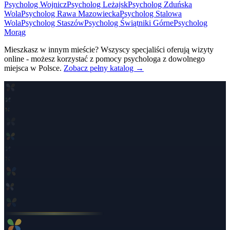
Psycholog
Wojnicz
Psycholog
Leżajsk
Psycholog
Zduńska
Wola
Psycholog
Rawa Mazowiecka
Psycholog
Stalowa
Wola
Psycholog
Staszów
Psycholog
Świątniki Górne
Psycholog
Morąg
Mieszkasz w innym mieście? Wszyscy specjaliści oferują wizyty
online - możesz korzystać z pomocy psychologa z dowolnego
miejsca w Polsce.
Zobacz pełny katalog →