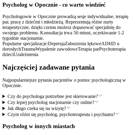
Psycholog
w Opocznie
- co warto wiedzieć
Psychologowie w Opocznie prowadzą sesje indywidualne, terapię
par, pracę z dziećmi i młodzieżą. Reprezentują różne nurty
terapeutyczne, dzięki czemu możesz dopasować specjalistę do
swojego problemu. Konsultacja trwa 50 minut, oczekiwanie 1-2
tygodnie stacjonarnie.
Popularne specjalizacje:
Depresja
Zaburzenia lękowe
ADHD u
dorosłych
Trauma
Wypalenie zawodowe
Terapia par
Psychoterapia
dzieci
Uzależnienia
Najczęściej zadawane pytania
Najpopularniejsze pytania pacjentów o pomoc psychologiczną
w
Opocznie
.
Czy do psychologa potrzebne jest skierowanie?
Czy lepiej psycholog stacjonarnie czy online?
Jak długo czeka się na wizytę?
Czym różni się psycholog, psychoterapeuta i psychiatra?
Psycholog w innych miastach