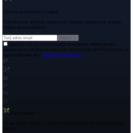
Zdrowie psychiczne co piątek
Najciekawsze artykuły, najnowsze badania i praktyczne porady.
Dołącz do czytelników.
Zapisz →
Zgadzam się na otrzymywanie newslettera redakcyjnego z
najnowszymi artykułami z serwisu psychopedia.pl Oświadczam, że
zapoznałem/am się z
polityką prywatności
.
Psycho
pedia
Twoje źródło wiedzy o zdrowiu psychicznym. Portal edukacyjny
Mentali.