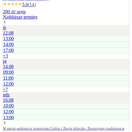
5.0
(
14
)
200 zl
/ sesja
Najbliższe terminy
śr
12.08
13:00
14:00
17:00
+
3
pt
14.08
09:00
11:00
12:00
+
7
ndz
16.08
10:00
12:00
13:00
W moim gabinecie wspieram Ciebie i Twoje dziecko. Towarzyszę rodzinom w