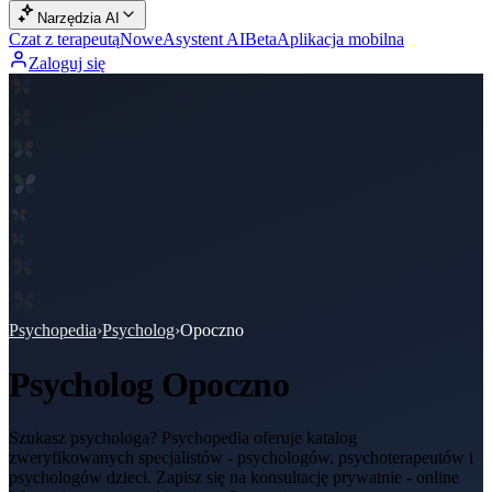
Narzędzia AI
Czat z terapeutą
Nowe
Asystent AI
Beta
Aplikacja mobilna
Zaloguj się
Psychopedia
›
Psycholog
›
Opoczno
Psycholog
Opoczno
Szukasz psychologa? Psychopedia oferuje katalog
zweryfikowanych specjalistów - psychologów, psychoterapeutów i
psychologów dzieci. Zapisz się na konsultację prywatnie - online