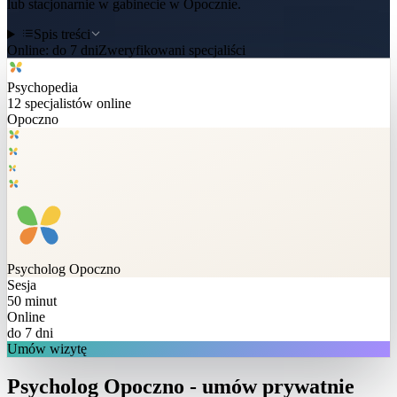
lub stacjonarnie w gabinecie w Opocznie.
Spis treści
Online:
do 7 dni
Zweryfikowani specjaliści
Psychopedia
12
specjalistów online
Opoczno
Psycholog
Opoczno
Sesja
50 minut
Online
do 7 dni
Umów wizytę
Psycholog Opoczno - umów prywatnie