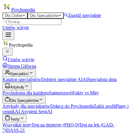
Psycho
pedia
Znajdź specjalistę
Dla Ciebie
Dla Specjalistów
Umów wizytę
Psycho
pedia
Umów wizytę
Strona Główna
Specjaliści
Katalog specjalistów
Dobierz specjalistę AI
AI
Specjalista dnia
Artykuły
Psychologia dla każdego
Samorozwój
Fakty vs Mity
Dla Specjalistów
Artykuły dla specjalistów
Dołącz do Psychopedii
Załóż profil
Plany i
cennik
AI Asystent Sesji
AI
Testy
Wszystkie testy
Test na depresję (PHQ-9)
Test na lęk (GAD-
7)
DASS-21