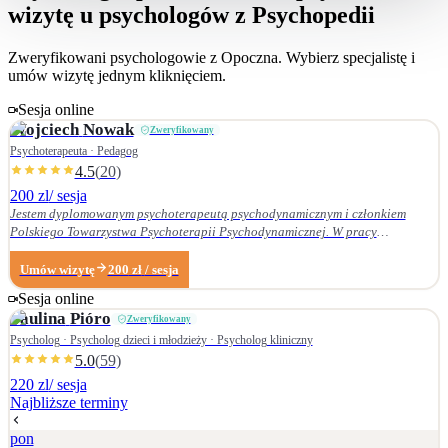
wizytę u psychologów z Psychopedii
Zweryfikowani psychologowie z
Opoczna
. Wybierz specjalistę i
umów wizytę jednym kliknięciem.
Sesja online
Wojciech
Nowak
Zweryfikowany
Psychoterapeuta · Pedagog
4.5
(
20
)
200 zl
/ sesja
Jestem dyplomowanym psychoterapeutą psychodynamicznym i członkiem
Polskiego Towarzystwa Psychoterapii Psychodynamicznej. W pracy
terapeutycznej wnikliwie słucham pacjenta i podążam za jego narracją. Moje
zainteresowania zawodowe obejmują przede wszystkim: • psychoterapię
Umów wizytę
200
zł
/ sesja
zaburzeń osobowości, • zaburzenia nerwicowe i lękowe, • problematykę relacji
Sesja online
małżeńskich i rodzinnych. Nie zajmuję się terapią uzależnień. Ukończyłem
Paulina
Pióro
Zweryfikowany
Wydział Nauk Pedagogicznych Dolnośląskiej Szkoły Wyższej we Wrocławiu —
w 2007 r. studia licencjackie (pedagogika rodzinna), a w 2009 r. magisterskie
Psycholog · Psycholog dzieci i młodzieży · Psycholog kliniczny
(resocjalizacja). W 2016 r. ukończyłem czteroletnie szkolenie z psychoterapii
5.0
(
59
)
psychodynamicznej w Krakowskim Centrum Psychodynamicznym, a w styczniu
220 zl
/ sesja
2020 r. uzyskałem dyplom psychoterapeuty psychodynamicznego. Od
Najbliższe terminy
ukończenia szkoły psychoterapii regularnie uczestniczę w konferencjach
naukowych organizowanych przez Polskie Towarzystwo Psychoterapii
pon