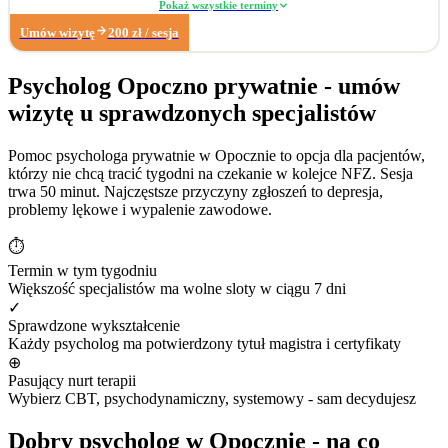
Pracuję również z: • zaburzeniami libido (hiperlibidemia, hipolibidemia), •
Pokaż wszystkie terminy
chorobami somatycznymi takimi jak pochwica, wulwodynia, • uzależnieniami
Umów wizytę
200
zł
/ sesja
od pornografii oraz masturbacji, • wpływem substancji psychoaktywnych na
seksualność. Poza obszarem seksuologicznym wspieram osoby z trudnościami
w radzeniu sobie z: • zarządzaniem trudnymi emocjami, • relacjami
Psycholog Opoczno prywatnie - umów
społecznymi, • sytuacjami kryzysowymi i stresem adaptacyjnym, • obniżonym
wizytę u sprawdzonych specjalistów
nastrojem i lękiem. Dzięki wieloletniemu doświadczeniu w biznesie zapraszam
również na konsultacje dotyczące: • wypalenia zawodowego, • kryzysu
związanego z długotrwałym poszukiwaniem pracy, • stresu związanego ze
Pomoc psychologa prywatnie w Opocznie to opcja dla pacjentów,
zmianą zawodową. Moje największe sukcesy zawodowe: • terapia
którzy nie chcą tracić tygodni na czekanie w kolejce NFZ. Sesja
krótkoterminowa, której efektem było dokonanie coming outu w rodzinie, •
trwa 50 minut. Najczęstsze przyczyny zgłoszeń to depresja,
diagnoza wytrysku wstecznego, • diagnoza pochwicy.
problemy lękowe i wypalenie zawodowe.
⏱
Termin w tym tygodniu
Większość specjalistów ma wolne sloty w ciągu 7 dni
✓
Sprawdzone wykształcenie
Każdy psycholog ma potwierdzony tytuł magistra i certyfikaty
⊕
Pasujący nurt terapii
Wybierz CBT, psychodynamiczny, systemowy - sam decydujesz
Dobry psycholog w Opocznie - na co