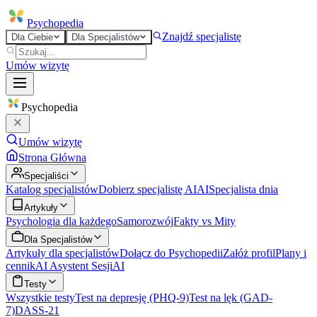
Psycho
pedia
Znajdź specjalistę
Dla Ciebie
Dla Specjalistów
Umów wizytę
Psycho
pedia
Umów wizytę
Strona Główna
Specjaliści
Katalog specjalistów
Dobierz specjalistę AI
AI
Specjalista dnia
Artykuły
Psychologia dla każdego
Samorozwój
Fakty vs Mity
Dla Specjalistów
Artykuły dla specjalistów
Dołącz do Psychopedii
Załóż profil
Plany i
cennik
AI Asystent Sesji
AI
Testy
Wszystkie testy
Test na depresję (PHQ-9)
Test na lęk (GAD-
7)
DASS-21