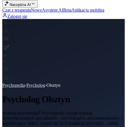
Narzędzia AI
Czat z terapeutą
Nowe
Asystent AI
Beta
Aplikacja mobilna
Zaloguj się
Psychopedia
›
Psycholog
›
Olsztyn
Psycholog
Olsztyn
Szukasz psychologa? Psychopedia oferuje katalog
zweryfikowanych specjalistów - psychologów, psychoterapeutów i
psychologów dzieci. Zapisz się na konsultację prywatnie - online