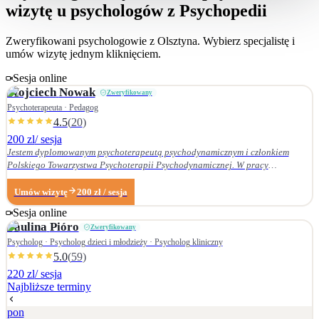
wizytę u psychologów z Psychopedii
Zweryfikowani psychologowie z
Olsztyna
. Wybierz specjalistę i
umów wizytę jednym kliknięciem.
Sesja online
Wojciech
Nowak
Zweryfikowany
Psychoterapeuta · Pedagog
4.5
(
20
)
200 zl
/ sesja
Jestem dyplomowanym psychoterapeutą psychodynamicznym i członkiem
Polskiego Towarzystwa Psychoterapii Psychodynamicznej. W pracy
terapeutycznej wnikliwie słucham pacjenta i podążam za jego narracją. Moje
zainteresowania zawodowe obejmują przede wszystkim: • psychoterapię
Umów wizytę
200
zł
/ sesja
zaburzeń osobowości, • zaburzenia nerwicowe i lękowe, • problematykę relacji
Sesja online
małżeńskich i rodzinnych. Nie zajmuję się terapią uzależnień. Ukończyłem
Paulina
Pióro
Zweryfikowany
Wydział Nauk Pedagogicznych Dolnośląskiej Szkoły Wyższej we Wrocławiu —
w 2007 r. studia licencjackie (pedagogika rodzinna), a w 2009 r. magisterskie
Psycholog · Psycholog dzieci i młodzieży · Psycholog kliniczny
(resocjalizacja). W 2016 r. ukończyłem czteroletnie szkolenie z psychoterapii
5.0
(
59
)
psychodynamicznej w Krakowskim Centrum Psychodynamicznym, a w styczniu
220 zl
/ sesja
2020 r. uzyskałem dyplom psychoterapeuty psychodynamicznego. Od
Najbliższe terminy
ukończenia szkoły psychoterapii regularnie uczestniczę w konferencjach
naukowych organizowanych przez Polskie Towarzystwo Psychoterapii
pon