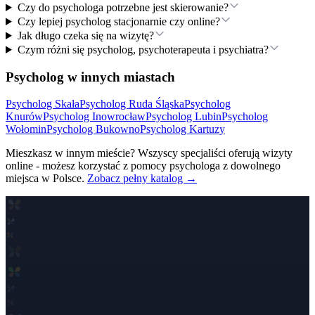
Czy do psychologa potrzebne jest skierowanie?
Czy lepiej psycholog stacjonarnie czy online?
Jak długo czeka się na wizytę?
Czym różni się psycholog, psychoterapeuta i psychiatra?
Psycholog w innych miastach
Psycholog
Skała
Psycholog
Ruda Śląska
Psycholog
Knurów
Psycholog
Inowrocław
Psycholog
Lubin
Psycholog
Wołomin
Psycholog
Bukowno
Psycholog
Kartuzy
Mieszkasz w innym mieście? Wszyscy specjaliści oferują wizyty
online - możesz korzystać z pomocy psychologa z dowolnego
miejsca w Polsce.
Zobacz pełny katalog →