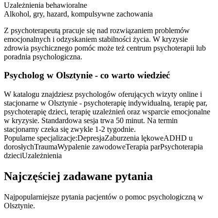
Uzależnienia behawioralne
Alkohol, gry, hazard, kompulsywne zachowania
Z psychoterapeutą pracuje się nad rozwiązaniem problemów
emocjonalnych i odzyskaniem stabilności życia. W kryzysie
zdrowia psychicznego pomóc może też centrum psychoterapii lub
poradnia psychologiczna.
Psycholog
w Olsztynie
- co warto wiedzieć
W katalogu znajdziesz psychologów oferujących wizyty online i
stacjonarne w Olsztynie - psychoterapię indywidualną, terapię par,
psychoterapię dzieci, terapię uzależnień oraz wsparcie emocjonalne
w kryzysie. Standardowa sesja trwa 50 minut. Na termin
stacjonarny czeka się zwykle 1-2 tygodnie.
Popularne specjalizacje:
Depresja
Zaburzenia lękowe
ADHD u
dorosłych
Trauma
Wypalenie zawodowe
Terapia par
Psychoterapia
dzieci
Uzależnienia
Najczęściej zadawane pytania
Najpopularniejsze pytania pacjentów o pomoc psychologiczną
w
Olsztynie
.