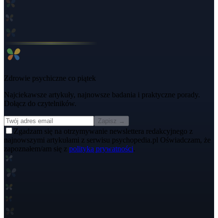
Zdrowie psychiczne co piątek
Najciekawsze artykuły, najnowsze badania i praktyczne porady.
Dołącz do czytelników.
Zapisz →
Zgadzam się na otrzymywanie newslettera redakcyjnego z
najnowszymi artykułami z serwisu psychopedia.pl Oświadczam, że
zapoznałem/am się z
polityką prywatności
.