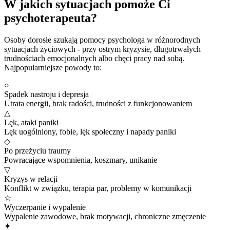
W jakich sytuacjach pomoże Ci
psychoterapeuta?
Osoby dorosłe szukają pomocy psychologa w różnorodnych
sytuacjach życiowych - przy ostrym kryzysie, długotrwałych
trudnościach emocjonalnych albo chęci pracy nad sobą.
Najpopularniejsze powody to:
○
Spadek nastroju i depresja
Utrata energii, brak radości, trudności z funkcjonowaniem
△
Lęk, ataki paniki
Lęk uogólniony, fobie, lęk społeczny i napady paniki
◇
Po przeżyciu traumy
Powracające wspomnienia, koszmary, unikanie
▽
Kryzys w relacji
Konflikt w związku, terapia par, problemy w komunikacji
☆
Wyczerpanie i wypalenie
Wypalenie zawodowe, brak motywacji, chroniczne zmęczenie
✦