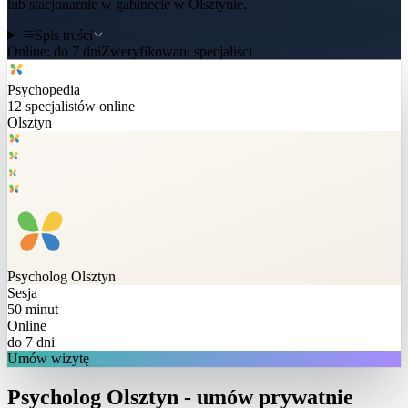
lub stacjonarnie w gabinecie w Olsztynie.
Spis treści
Online:
do 7 dni
Zweryfikowani specjaliści
Psychopedia
12
specjalistów online
Olsztyn
Psycholog
Olsztyn
Sesja
50 minut
Online
do 7 dni
Umów wizytę
Psycholog Olsztyn - umów prywatnie