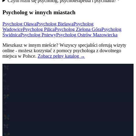
Czym różni się psycholog, psychoterapeuta i psychiatra?
Psycholog w innych miastach
Psycholog
Oława
Psycholog
Bielawa
Psycholog
Wadowice
Psycholog
Pilica
Psycholog
Zielona Góra
Psycholog
Świdnica
Psycholog
Pniewy
Psycholog
Ostrów Mazowiecka
Mieszkasz w innym mieście? Wszyscy specjaliści oferują wizyty
online - możesz korzystać z pomocy psychologa z dowolnego
miejsca w Polsce.
Zobacz pełny katalog →