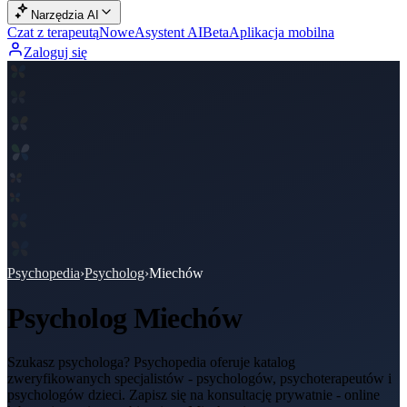
Narzędzia AI
Czat z terapeutą
Nowe
Asystent AI
Beta
Aplikacja mobilna
Zaloguj się
Psychopedia
›
Psycholog
›
Miechów
Psycholog
Miechów
Szukasz psychologa? Psychopedia oferuje katalog
zweryfikowanych specjalistów - psychologów, psychoterapeutów i
psychologów dzieci. Zapisz się na konsultację prywatnie - online