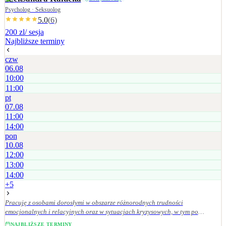
Psycholog · Seksuolog
5.0
(
6
)
200 zl
/ sesja
Najbliższe terminy
czw
06.08
10:00
11:00
pt
07.08
11:00
14:00
pon
10.08
12:00
13:00
14:00
+
5
Pracuję z osobami dorosłymi w obszarze różnorodnych trudności
emocjonalnych i relacyjnych oraz w sytuacjach kryzysowych, w tym po
doświadczeniach przemocy. Wspieram w procesie odzyskiwania równowagi
NAJBLIŻSZE TERMINY