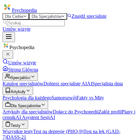
Psycho
pedia
Znajdź specjalistę
Dla Ciebie
Dla Specjalistów
Umów wizytę
Psycho
pedia
Umów wizytę
Strona Główna
Specjaliści
Katalog specjalistów
Dobierz specjalistę AI
AI
Specjalista dnia
Artykuły
Psychologia dla każdego
Samorozwój
Fakty vs Mity
Dla Specjalistów
Artykuły dla specjalistów
Dołącz do Psychopedii
Załóż profil
Plany i
cennik
AI Asystent Sesji
AI
Testy
Wszystkie testy
Test na depresję (PHQ-9)
Test na lęk (GAD-
7)
DASS-21