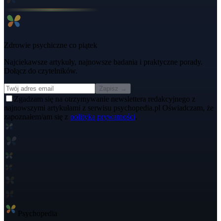
Zdrowie psychiczne co piątek
Najciekawsze artykuły, najnowsze badania i praktyczne porady.
Dołącz do czytelników.
Zapisz →
Zgadzam się na otrzymywanie newslettera redakcyjnego z
najnowszymi artykułami z serwisu psychopedia.pl Oświadczam, że
zapoznałem/am się z
polityką prywatności
.
Psycho
pedia