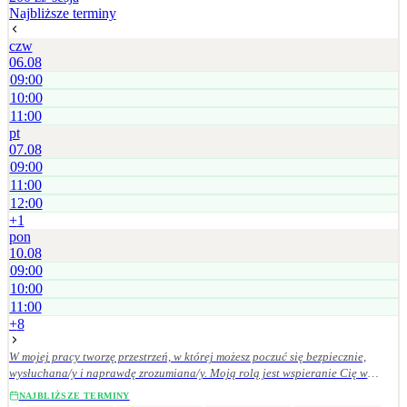
Najbliższe terminy
radzeniu sobie z chorobą psychiczną (własną lub bliskiej osoby).
czw
06.08
09:00
10:00
11:00
pt
07.08
09:00
11:00
12:00
+
1
pon
10.08
09:00
10:00
11:00
+
8
W mojej pracy tworzę przestrzeń, w której możesz poczuć się bezpiecznie,
wysłuchana/y i naprawdę zrozumiana/y. Moją rolą jest wspieranie Cię w
budowaniu wewnętrznej równowagi, głębszego rozumienia siebie oraz
NAJBLIŻSZE TERMINY
tworzeniu wartościowych, satysfakcjonujących relacji — z innymi ludźmi i z