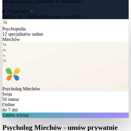
lub stacjonarnie w gabinecie w Miechowie.
Spis treści
Online:
do 7 dni
Zweryfikowani specjaliści
Psychopedia
12
specjalistów online
Miechów
Psycholog
Miechów
Sesja
50 minut
Online
do 7 dni
Umów wizytę
Psycholog Miechów - umów prywatnie