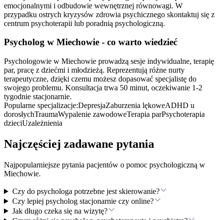
emocjonalnymi i odbudowie wewnętrznej równowagi. W
przypadku ostrych kryzysów zdrowia psychicznego skontaktuj się z
centrum psychoterapii lub poradnią psychologiczną.
Psycholog
w Miechowie
- co warto wiedzieć
Psychologowie w Miechowie prowadzą sesje indywidualne, terapię
par, pracę z dziećmi i młodzieżą. Reprezentują różne nurty
terapeutyczne, dzięki czemu możesz dopasować specjalistę do
swojego problemu. Konsultacja trwa 50 minut, oczekiwanie 1-2
tygodnie stacjonarnie.
Popularne specjalizacje:
Depresja
Zaburzenia lękowe
ADHD u
dorosłych
Trauma
Wypalenie zawodowe
Terapia par
Psychoterapia
dzieci
Uzależnienia
Najczęściej zadawane pytania
Najpopularniejsze pytania pacjentów o pomoc psychologiczną
w
Miechowie
.
Czy do psychologa potrzebne jest skierowanie?
Czy lepiej psycholog stacjonarnie czy online?
Jak długo czeka się na wizytę?