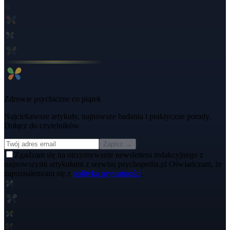
Zdrowie psychiczne co piątek
Najciekawsze artykuły, najnowsze badania i praktyczne porady.
Dołącz do czytelników.
Zapisz →
Zgadzam się na otrzymywanie newslettera redakcyjnego z
najnowszymi artykułami z serwisu psychopedia.pl Oświadczam, że
zapoznałem/am się z
polityką prywatności
.