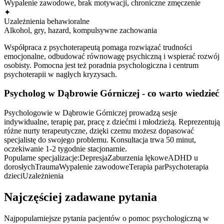
Wypalenie zawodowe, brak motywacji, chroniczne zmęczenie
✦
Uzależnienia behawioralne
Alkohol, gry, hazard, kompulsywne zachowania
Współpraca z psychoterapeutą pomaga rozwiązać trudności
emocjonalne, odbudować równowagę psychiczną i wspierać rozwój
osobisty. Pomocna jest też poradnia psychologiczna i centrum
psychoterapii w nagłych kryzysach.
Psycholog
w Dąbrowie Górniczej
- co warto wiedzieć
Psychologowie w Dąbrowie Górniczej prowadzą sesje
indywidualne, terapię par, pracę z dziećmi i młodzieżą. Reprezentują
różne nurty terapeutyczne, dzięki czemu możesz dopasować
specjalistę do swojego problemu. Konsultacja trwa 50 minut,
oczekiwanie 1-2 tygodnie stacjonarnie.
Popularne specjalizacje:
Depresja
Zaburzenia lękowe
ADHD u
dorosłych
Trauma
Wypalenie zawodowe
Terapia par
Psychoterapia
dzieci
Uzależnienia
Najczęściej zadawane pytania
Najpopularniejsze pytania pacjentów o pomoc psychologiczną
w