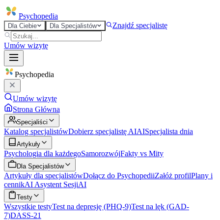
Psycho
pedia
Znajdź specjalistę
Dla Ciebie
Dla Specjalistów
Umów wizytę
Psycho
pedia
Umów wizytę
Strona Główna
Specjaliści
Katalog specjalistów
Dobierz specjalistę AI
AI
Specjalista dnia
Artykuły
Psychologia dla każdego
Samorozwój
Fakty vs Mity
Dla Specjalistów
Artykuły dla specjalistów
Dołącz do Psychopedii
Załóż profil
Plany i
cennik
AI Asystent Sesji
AI
Testy
Wszystkie testy
Test na depresję (PHQ-9)
Test na lęk (GAD-
7)
DASS-21