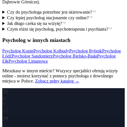
Dąbrowie Górniczej
.
Czy do psychologa potrzebne jest skierowanie?
Czy lepiej psycholog stacjonarnie czy online?
Jak długo czeka się na wizytę?
Czym różni się psycholog, psychoterapeuta i psychiatra?
Psycholog w innych miastach
Psycholog
Konin
Psycholog
Kolbudy
Psycholog
Rybnik
Psycholog
Łódź
Psycholog
Sandomierz
Psycholog
Bielsko-Biała
Psycholog
Ełk
Psycholog
Limanowa
Mieszkasz w innym mieście? Wszyscy specjaliści oferują wizyty
online - możesz korzystać z pomocy psychologa z dowolnego
miejsca w Polsce.
Zobacz pełny katalog →