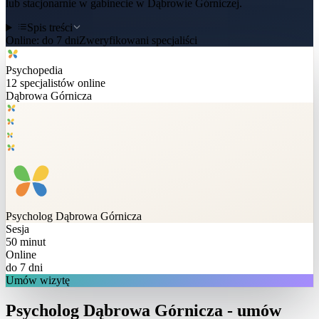
lub stacjonarnie w gabinecie w Dąbrowie Górniczej.
Spis treści
Online:
do 7 dni
Zweryfikowani specjaliści
Psychopedia
12
specjalistów online
Dąbrowa Górnicza
Psycholog
Dąbrowa Górnicza
Sesja
50 minut
Online
do 7 dni
Umów wizytę
Psycholog Dąbrowa Górnicza - umów