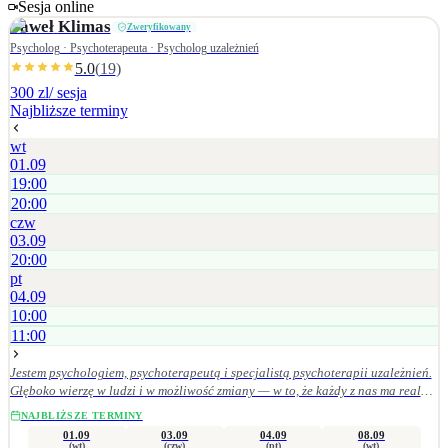
Sesja online
Paweł
Klimas
Zweryfikowany
Psycholog · Psychoterapeuta · Psycholog uzależnień
5.0
(
19
)
300 zl
/ sesja
Najbliższe terminy
wt
01.09
19:00
20:00
czw
03.09
20:00
pt
04.09
10:00
11:00
Jestem psychologiem, psychoterapeutą i specjalistą psychoterapii uzależnień.
Głęboko wierzę w ludzi i w możliwość zmiany — w to, że każdy z nas ma realny
wpływ na swoje życie, wystarczy w to uwierzyć i konsekwentnie działać w
NAJBLIŻSZE TERMINY
wybranym kierunku. Pomagam osobom mierzącym się z: • uzależnieniami
01.09
03.09
04.09
08.09
(alkohol, hazard, seksualność, media społecznościowe), • depresją, nerwicą,
(wt)
(czw)
(pt)
(wt)