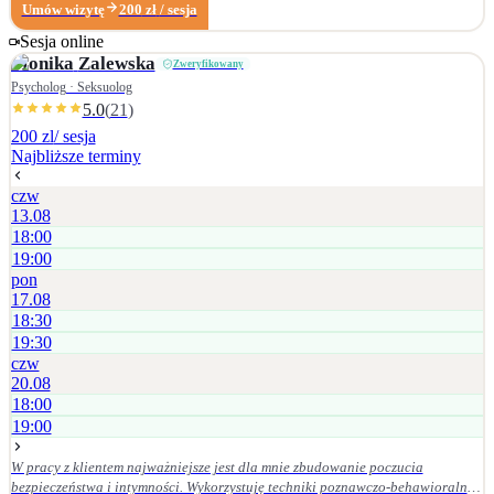
Umów wizytę
200
zł
/ sesja
doświadczających m.in. obniżonego nastroju, lęku, stresu, poczucia
zagubienia, trudności w relacjach
Sesja online
Monika
Zalewska
Zweryfikowany
Psycholog · Seksuolog
5.0
(
21
)
200 zl
/ sesja
Najbliższe terminy
czw
13.08
18:00
19:00
pon
17.08
18:30
19:30
czw
20.08
18:00
19:00
W pracy z klientem najważniejsze jest dla mnie zbudowanie poczucia
bezpieczeństwa i intymności. Wykorzystuję techniki poznawczo-behawioralne,