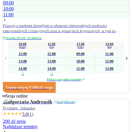
09:00
10:00
11:00
Pracuję z osobami dorosłymi w obszarze różnorodnych trudności
emocjonalnych i relacyjnych oraz w sytuacjach kryzysowych, w tym po
doświadczeniach przemocy. Wspieram w procesie odzyskiwania równowagi
NAJBLIŻSZE TERMINY
psychicznej, redukcji napięcia i przeciążenia emocjonalnego, a także w
10.08
11.08
13.08
14.08
rozwijaniu bardziej adaptacyjnych sposobów radzenia sobie oraz budowaniu
(pon)
(wt)
(czw)
(pt)
satysfakcjonujących relacji interpersonalnych. W praktyce zawodowej kieruję
12:00
12:00
09:00
11:00
się zasadami etyki zawodowej. Szczególne znaczenie mają dla mnie empatia,
13:00
13:00
10:00
12:00
odpowiedzialność kliniczna, poufność, szacunek oraz uważność na potrzeby
osoby zgłaszającej się po pomoc.
14:00
14:00
11:00
13:00
+
5
+
2
Pokaż wszystkie terminy
Umów wizytę
200
zł
/ sesja
Sesja online
Małgorzata
Andreasik
Zweryfikowany
Psycholog · Seksuolog
5.0
(
1
)
200 zl
/ sesja
Najbliższe terminy