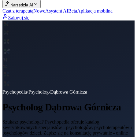
Narzędzia AI
Czat z terapeutą
Nowe
Asystent AI
Beta
Aplikacja mobilna
Zaloguj się
Psychopedia
›
Psycholog
›
Dąbrowa Górnicza
Psycholog
Dąbrowa Górnicza
Szukasz psychologa? Psychopedia oferuje katalog
zweryfikowanych specjalistów - psychologów, psychoterapeutów i
psychologów dzieci. Zapisz się na konsultację prywatnie - online