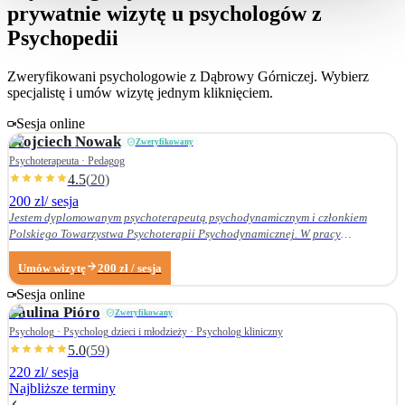
prywatnie wizytę u psychologów z
Psychopedii
Zweryfikowani psychologowie z
Dąbrowy Górniczej
. Wybierz
specjalistę i umów wizytę jednym kliknięciem.
Sesja online
Wojciech
Nowak
Zweryfikowany
Psychoterapeuta · Pedagog
4.5
(
20
)
200 zl
/ sesja
Jestem dyplomowanym psychoterapeutą psychodynamicznym i członkiem
Polskiego Towarzystwa Psychoterapii Psychodynamicznej. W pracy
terapeutycznej wnikliwie słucham pacjenta i podążam za jego narracją. Moje
zainteresowania zawodowe obejmują przede wszystkim: • psychoterapię
Umów wizytę
200
zł
/ sesja
zaburzeń osobowości, • zaburzenia nerwicowe i lękowe, • problematykę relacji
Sesja online
małżeńskich i rodzinnych. Nie zajmuję się terapią uzależnień. Ukończyłem
Paulina
Pióro
Zweryfikowany
Wydział Nauk Pedagogicznych Dolnośląskiej Szkoły Wyższej we Wrocławiu —
w 2007 r. studia licencjackie (pedagogika rodzinna), a w 2009 r. magisterskie
Psycholog · Psycholog dzieci i młodzieży · Psycholog kliniczny
(resocjalizacja). W 2016 r. ukończyłem czteroletnie szkolenie z psychoterapii
5.0
(
59
)
psychodynamicznej w Krakowskim Centrum Psychodynamicznym, a w styczniu
220 zl
/ sesja
2020 r. uzyskałem dyplom psychoterapeuty psychodynamicznego. Od
Najbliższe terminy
ukończenia szkoły psychoterapii regularnie uczestniczę w konferencjach