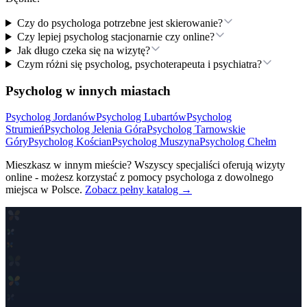
Czy do psychologa potrzebne jest skierowanie?
Czy lepiej psycholog stacjonarnie czy online?
Jak długo czeka się na wizytę?
Czym różni się psycholog, psychoterapeuta i psychiatra?
Psycholog w innych miastach
Psycholog
Jordanów
Psycholog
Lubartów
Psycholog
Strumień
Psycholog
Jelenia Góra
Psycholog
Tarnowskie
Góry
Psycholog
Kościan
Psycholog
Muszyna
Psycholog
Chełm
Mieszkasz w innym mieście? Wszyscy specjaliści oferują wizyty
online - możesz korzystać z pomocy psychologa z dowolnego
miejsca w Polsce.
Zobacz pełny katalog →