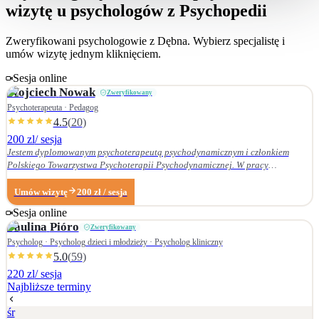
wizytę u psychologów z Psychopedii
Zweryfikowani psychologowie z
Dębna
. Wybierz specjalistę i
umów wizytę jednym kliknięciem.
Sesja online
Wojciech
Nowak
Zweryfikowany
Psychoterapeuta · Pedagog
4.5
(
20
)
200 zl
/ sesja
Jestem dyplomowanym psychoterapeutą psychodynamicznym i członkiem
Polskiego Towarzystwa Psychoterapii Psychodynamicznej. W pracy
terapeutycznej wnikliwie słucham pacjenta i podążam za jego narracją. Moje
zainteresowania zawodowe obejmują przede wszystkim: • psychoterapię
Umów wizytę
200
zł
/ sesja
zaburzeń osobowości, • zaburzenia nerwicowe i lękowe, • problematykę relacji
Sesja online
małżeńskich i rodzinnych. Nie zajmuję się terapią uzależnień. Ukończyłem
Paulina
Pióro
Zweryfikowany
Wydział Nauk Pedagogicznych Dolnośląskiej Szkoły Wyższej we Wrocławiu —
w 2007 r. studia licencjackie (pedagogika rodzinna), a w 2009 r. magisterskie
Psycholog · Psycholog dzieci i młodzieży · Psycholog kliniczny
(resocjalizacja). W 2016 r. ukończyłem czteroletnie szkolenie z psychoterapii
5.0
(
59
)
psychodynamicznej w Krakowskim Centrum Psychodynamicznym, a w styczniu
220 zl
/ sesja
2020 r. uzyskałem dyplom psychoterapeuty psychodynamicznego. Od
Najbliższe terminy
ukończenia szkoły psychoterapii regularnie uczestniczę w konferencjach
naukowych organizowanych przez Polskie Towarzystwo Psychoterapii
śr