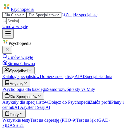
Psycho
pedia
Znajdź specjalistę
Dla Ciebie
Dla Specjalistów
Umów wizytę
Psycho
pedia
Umów wizytę
Strona Główna
Specjaliści
Katalog specjalistów
Dobierz specjalistę AI
AI
Specjalista dnia
Artykuły
Psychologia dla każdego
Samorozwój
Fakty vs Mity
Dla Specjalistów
Artykuły dla specjalistów
Dołącz do Psychopedii
Załóż profil
Plany i
cennik
AI Asystent Sesji
AI
Testy
Wszystkie testy
Test na depresję (PHQ-9)
Test na lęk (GAD-
7)
DASS-21