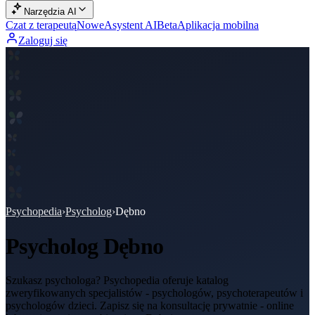
Narzędzia AI
Czat z terapeutą
Nowe
Asystent AI
Beta
Aplikacja mobilna
Zaloguj się
Psychopedia
›
Psycholog
›
Dębno
Psycholog
Dębno
Szukasz psychologa? Psychopedia oferuje katalog
zweryfikowanych specjalistów - psychologów, psychoterapeutów i
psychologów dzieci. Zapisz się na konsultację prywatnie - online