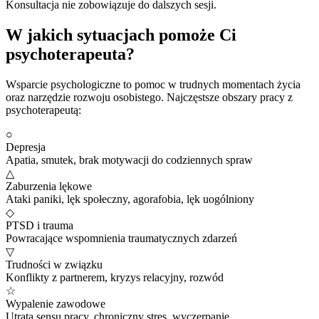
Konsultacja nie zobowiązuje do dalszych sesji.
W jakich sytuacjach pomoże Ci
psychoterapeuta?
Wsparcie psychologiczne to pomoc w trudnych momentach życia
oraz narzędzie rozwoju osobistego. Najczęstsze obszary pracy z
psychoterapeutą:
○
Depresja
Apatia, smutek, brak motywacji do codziennych spraw
△
Zaburzenia lękowe
Ataki paniki, lęk społeczny, agorafobia, lęk uogólniony
◇
PTSD i trauma
Powracające wspomnienia traumatycznych zdarzeń
▽
Trudności w związku
Konflikty z partnerem, kryzys relacyjny, rozwód
☆
Wypalenie zawodowe
Utrata sensu pracy, chroniczny stres, wyczerpanie