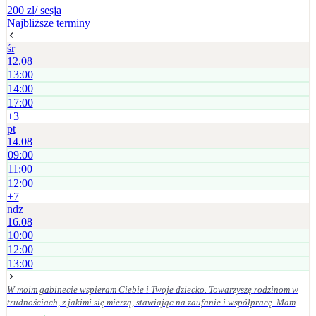
200 zl
/ sesja
Najbliższe terminy
śr
12.08
13:00
14:00
17:00
+
3
pt
14.08
09:00
11:00
12:00
+
7
ndz
16.08
10:00
12:00
13:00
W moim gabinecie wspieram Ciebie i Twoje dziecko. Towarzyszę rodzinom w
trudnościach, z jakimi się mierzą, stawiając na zaufanie i współpracę. Mam
doświadczenie w pracy z różnorodnymi wyzwaniami rozwojowymi i