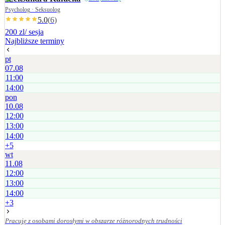
Psycholog · Seksuolog
5.0
(
6
)
200 zl
/ sesja
Najbliższe terminy
pt
07.08
11:00
14:00
pon
10.08
12:00
13:00
14:00
+
5
wt
11.08
12:00
13:00
14:00
+
3
Pracuję z osobami dorosłymi w obszarze różnorodnych trudności