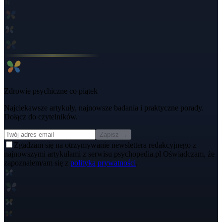
Zdrowie psychiczne co piątek
Najciekawsze artykuły, najnowsze badania i praktyczne porady.
Dołącz do czytelników.
Zapisz →
Zgadzam się na otrzymywanie newslettera redakcyjnego z
najnowszymi artykułami z serwisu psychopedia.pl Oświadczam, że
zapoznałem/am się z
polityką prywatności
.