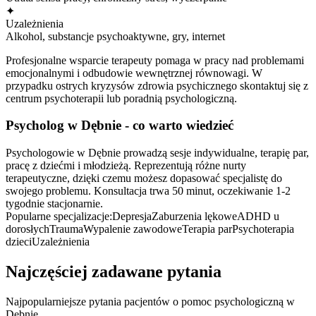
✦
Uzależnienia
Alkohol, substancje psychoaktywne, gry, internet
Profesjonalne wsparcie terapeuty pomaga w pracy nad problemami
emocjonalnymi i odbudowie wewnętrznej równowagi. W
przypadku ostrych kryzysów zdrowia psychicznego skontaktuj się z
centrum psychoterapii lub poradnią psychologiczną.
Psycholog
w Dębnie
- co warto wiedzieć
Psychologowie w Dębnie prowadzą sesje indywidualne, terapię par,
pracę z dziećmi i młodzieżą. Reprezentują różne nurty
terapeutyczne, dzięki czemu możesz dopasować specjalistę do
swojego problemu. Konsultacja trwa 50 minut, oczekiwanie 1-2
tygodnie stacjonarnie.
Popularne specjalizacje:
Depresja
Zaburzenia lękowe
ADHD u
dorosłych
Trauma
Wypalenie zawodowe
Terapia par
Psychoterapia
dzieci
Uzależnienia
Najczęściej zadawane pytania
Najpopularniejsze pytania pacjentów o pomoc psychologiczną
w
Dębnie
.