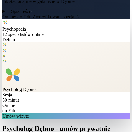
lub stacjonarnie w gabinecie w Dębnie.
Spis treści
Online:
do 7 dni
Zweryfikowani specjaliści
Psychopedia
12
specjalistów online
Dębno
Psycholog
Dębno
Sesja
50 minut
Online
do 7 dni
Umów wizytę
Psycholog Dębno - umów prywatnie