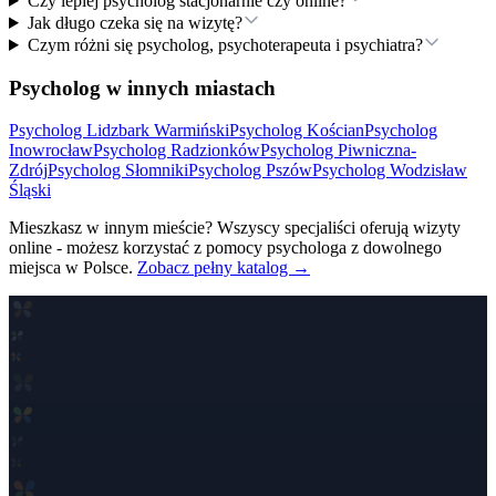
Czy lepiej psycholog stacjonarnie czy online?
Jak długo czeka się na wizytę?
Czym różni się psycholog, psychoterapeuta i psychiatra?
Psycholog w innych miastach
Psycholog
Lidzbark Warmiński
Psycholog
Kościan
Psycholog
Inowrocław
Psycholog
Radzionków
Psycholog
Piwniczna-
Zdrój
Psycholog
Słomniki
Psycholog
Pszów
Psycholog
Wodzisław
Śląski
Mieszkasz w innym mieście? Wszyscy specjaliści oferują wizyty
online - możesz korzystać z pomocy psychologa z dowolnego
miejsca w Polsce.
Zobacz pełny katalog →