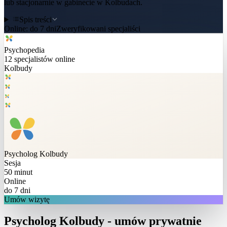
lub stacjonarnie w gabinecie w Kolbudach.
Spis treści
Online:
do 7 dni
Zweryfikowani specjaliści
Psychopedia
12
specjalistów online
Kolbudy
Psycholog
Kolbudy
Sesja
50 minut
Online
do 7 dni
Umów wizytę
Psycholog Kolbudy - umów prywatnie