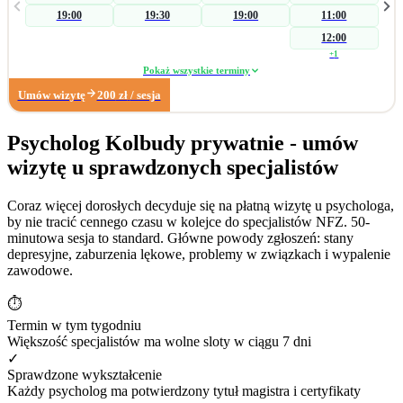
skierowania na badania laboratoryjne w celu wykluczenia somatycznych
19:00
19:30
19:00
11:00
przyczyn zaburzenia, a następnie koncentruję się na czynnikach
psychogennych. W zakresie wsparcia seksuologicznego pomagam parom i
12:00
osobom indywidualnym podczas konfliktów wpływających na ich seksualność.
+
1
Pracuję również z: • zaburzeniami libido (hiperlibidemia, hipolibidemia), •
Pokaż wszystkie terminy
chorobami somatycznymi takimi jak pochwica, wulwodynia, • uzależnieniami
Umów wizytę
200
zł
/ sesja
od pornografii oraz masturbacji, • wpływem substancji psychoaktywnych na
seksualność. Poza obszarem seksuologicznym wspieram osoby z trudnościami
w radzeniu sobie z: • zarządzaniem trudnymi emocjami, • relacjami
Psycholog Kolbudy prywatnie - umów
społecznymi, • sytuacjami kryzysowymi i stresem adaptacyjnym, • obniżonym
wizytę u sprawdzonych specjalistów
nastrojem i lękiem. Dzięki wieloletniemu doświadczeniu w biznesie zapraszam
również na konsultacje dotyczące: • wypalenia zawodowego, • kryzysu
związanego z długotrwałym poszukiwaniem pracy, • stresu związanego ze
Coraz więcej dorosłych decyduje się na płatną wizytę u psychologa,
zmianą zawodową. Moje największe sukcesy zawodowe: • terapia
by nie tracić cennego czasu w kolejce do specjalistów NFZ. 50-
krótkoterminowa, której efektem było dokonanie coming outu w rodzinie, •
minutowa sesja to standard. Główne powody zgłoszeń: stany
diagnoza wytrysku wstecznego, • diagnoza pochwicy.
depresyjne, zaburzenia lękowe, problemy w związkach i wypalenie
zawodowe.
⏱
Termin w tym tygodniu
Większość specjalistów ma wolne sloty w ciągu 7 dni
✓
Sprawdzone wykształcenie
Każdy psycholog ma potwierdzony tytuł magistra i certyfikaty