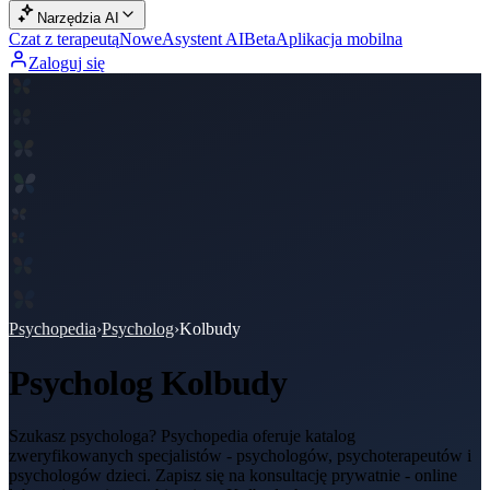
Narzędzia AI
Czat z terapeutą
Nowe
Asystent AI
Beta
Aplikacja mobilna
Zaloguj się
Psychopedia
›
Psycholog
›
Kolbudy
Psycholog
Kolbudy
Szukasz psychologa? Psychopedia oferuje katalog
zweryfikowanych specjalistów - psychologów, psychoterapeutów i
psychologów dzieci. Zapisz się na konsultację prywatnie - online