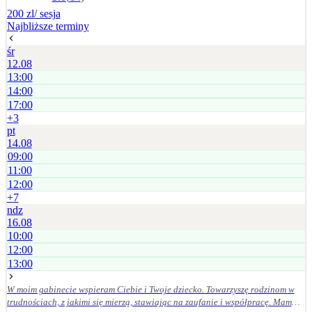
200 zl
/ sesja
Najbliższe terminy
śr
12.08
13:00
14:00
17:00
+
3
pt
14.08
09:00
11:00
12:00
+
7
ndz
16.08
10:00
12:00
13:00
W moim gabinecie wspieram Ciebie i Twoje dziecko. Towarzyszę rodzinom w
trudnościach, z jakimi się mierzą, stawiając na zaufanie i współpracę. Mam