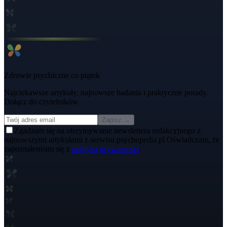
Zdrowie psychiczne co piątek
Najciekawsze artykuły, najnowsze badania i praktyczne porady.
Dołącz do czytelników.
Zapisz →
Zgadzam się na otrzymywanie newslettera redakcyjnego z
najnowszymi artykułami z serwisu psychopedia.pl Oświadczam, że
zapoznałem/am się z
polityką prywatności
.