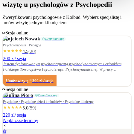
wizytę u psychologów z Psychopedii
Zweryfikowani psychologowie z
Kolbud
. Wybierz specjalistę i
umów wizytę jednym kliknięciem.
Sesja online
Wojciech
Nowak
Zweryfikowany
Psychoterapeuta · Pedagog
4.5
(
20
)
200 zl
/ sesja
Jestem dyplomowanym psychoterapeutą psychodynamicznym i członkiem
Polskiego Towarzystwa Psychoterapii Psychodynamicznej. W pracy
terapeutycznej wnikliwie słucham pacjenta i podążam za jego narracją. Moje
zainteresowania zawodowe obejmują przede wszystkim: • psychoterapię
Umów wizytę
200
zł
/ sesja
zaburzeń osobowości, • zaburzenia nerwicowe i lękowe, • problematykę relacji
Sesja online
małżeńskich i rodzinnych. Nie zajmuję się terapią uzależnień. Ukończyłem
Paulina
Pióro
Zweryfikowany
Wydział Nauk Pedagogicznych Dolnośląskiej Szkoły Wyższej we Wrocławiu —
w 2007 r. studia licencjackie (pedagogika rodzinna), a w 2009 r. magisterskie
Psycholog · Psycholog dzieci i młodzieży · Psycholog kliniczny
(resocjalizacja). W 2016 r. ukończyłem czteroletnie szkolenie z psychoterapii
5.0
(
59
)
psychodynamicznej w Krakowskim Centrum Psychodynamicznym, a w styczniu
220 zl
/ sesja
2020 r. uzyskałem dyplom psychoterapeuty psychodynamicznego. Od
Najbliższe terminy
ukończenia szkoły psychoterapii regularnie uczestniczę w konferencjach
naukowych organizowanych przez Polskie Towarzystwo Psychoterapii
śr