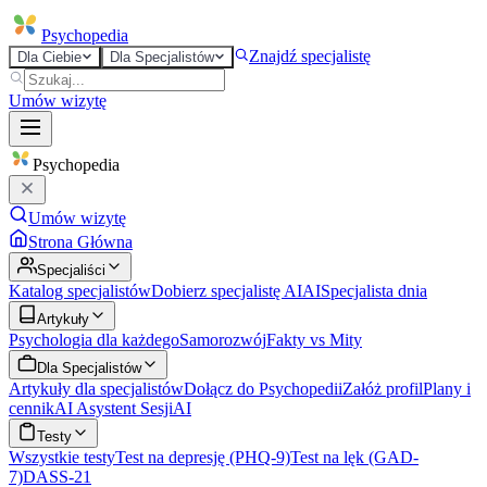
Psycho
pedia
Znajdź specjalistę
Dla Ciebie
Dla Specjalistów
Umów wizytę
Psycho
pedia
Umów wizytę
Strona Główna
Specjaliści
Katalog specjalistów
Dobierz specjalistę AI
AI
Specjalista dnia
Artykuły
Psychologia dla każdego
Samorozwój
Fakty vs Mity
Dla Specjalistów
Artykuły dla specjalistów
Dołącz do Psychopedii
Załóż profil
Plany i
cennik
AI Asystent Sesji
AI
Testy
Wszystkie testy
Test na depresję (PHQ-9)
Test na lęk (GAD-
7)
DASS-21