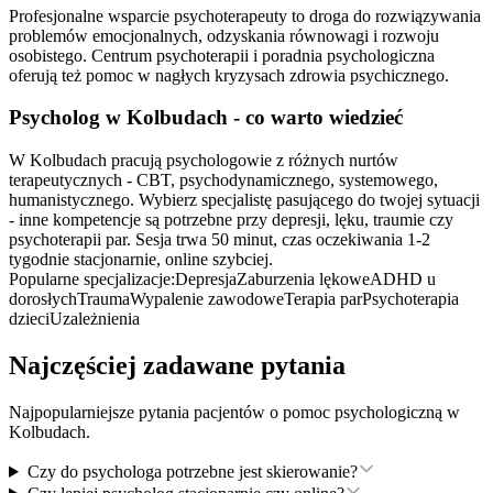
Profesjonalne wsparcie psychoterapeuty to droga do rozwiązywania
problemów emocjonalnych, odzyskania równowagi i rozwoju
osobistego. Centrum psychoterapii i poradnia psychologiczna
oferują też pomoc w nagłych kryzysach zdrowia psychicznego.
Psycholog
w Kolbudach
- co warto wiedzieć
W Kolbudach pracują psychologowie z różnych nurtów
terapeutycznych - CBT, psychodynamicznego, systemowego,
humanistycznego. Wybierz specjalistę pasującego do twojej sytuacji
- inne kompetencje są potrzebne przy depresji, lęku, traumie czy
psychoterapii par. Sesja trwa 50 minut, czas oczekiwania 1-2
tygodnie stacjonarnie, online szybciej.
Popularne specjalizacje:
Depresja
Zaburzenia lękowe
ADHD u
dorosłych
Trauma
Wypalenie zawodowe
Terapia par
Psychoterapia
dzieci
Uzależnienia
Najczęściej zadawane pytania
Najpopularniejsze pytania pacjentów o pomoc psychologiczną
w
Kolbudach
.
Czy do psychologa potrzebne jest skierowanie?