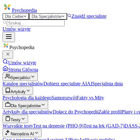
Psycho
pedia
Znajdź specjalistę
Dla Ciebie
Dla Specjalistów
Umów wizytę
Psycho
pedia
Umów wizytę
Strona Główna
Specjaliści
Katalog specjalistów
Dobierz specjalistę AI
AI
Specjalista dnia
Artykuły
Psychologia dla każdego
Samorozwój
Fakty vs Mity
Dla Specjalistów
Artykuły dla specjalistów
Dołącz do Psychopedii
Załóż profil
Plany i c
Testy
Wszystkie testy
Test na depresję (PHQ-9)
Test na lęk (GAD-7)
DASS-
Narzędzia AI
Czat z terapeutą
Nowe
Asystent AI
Beta
Aplikacja mobilna