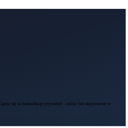
isz się na konsultację prywatnie - online lub stacjonarnie w