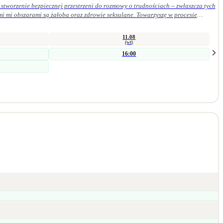
stworzenie bezpiecznej przestrzeni do rozmowy o trudnościach – zwłaszcza tych
mi mi obszarami są żałoba oraz zdrowie seksulane. Towarzyszę w procesie
szych procesach wspierających zmianę. Jestem psycholożką i seksuolożką z
wsparcia indywidualnego. Bliskie jest mi podejście humanistyczne, oparte na
11.08
(wt)
16:00