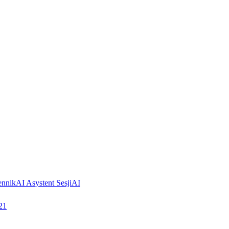
ennik
AI Asystent Sesji
AI
21