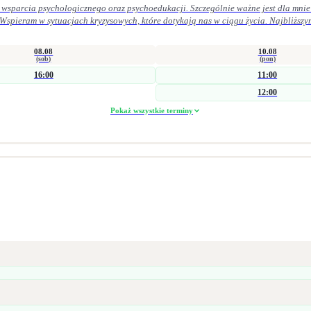
 wsparcia psychologicznego oraz psychoedukacji. Szczególnie ważne jest dla mnie 
 Wspieram w sytuacjach kryzysowych, które dotykają nas w ciągu życia. Najbliższy
 życiu osobistym. Pracuję zarówno krótkoterminowo (interwencyjnie), jak i w dłuż
obszarze zdrowia psychicznego i seksualnego. Łączę wiedzę kliniczną z praktyką 
08.08
10.08
ocy trudności w obszarze seksualności doświadczenie straty i żałoby problemy emocjonalne
(sob)
(pon)
16:00
11:00
parach, jak i grupowo.
12:00
Pokaż wszystkie terminy