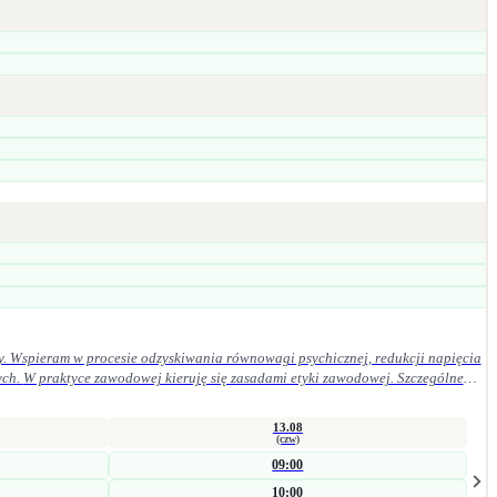
y. Wspieram w procesie odzyskiwania równowagi psychicznej, redukcji napięcia
ególne
13.08
(czw)
09:00
10:00