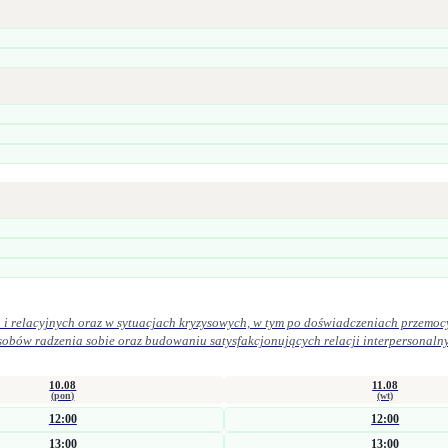
i relacyjnych oraz w sytuacjach kryzysowych, w tym po doświadczeniach przemoc
iu satysfakcjonujących relacji interpersonalnych. W praktyce zawodowej kieruję się zasadami etyki zawodowej. Szcz
ek oraz uważność na potrzeby osoby zgłaszającej się po pomoc.
10.08
11.08
(pon)
(wt)
12:00
12:00
13:00
13:00