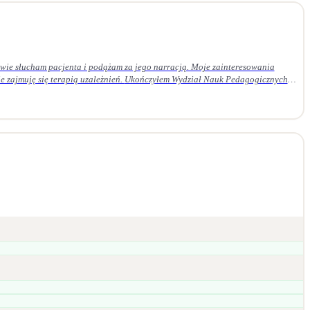
ie słucham pacjenta i podążam za jego narracją. Moje zainteresowania
 Ukończyłem Wydział Nauk Pedagogicznych
em czteroletnie szkolenie z psychoterapii psychodynamicznej w Krakowskim
daję superwizji u certyfikowanego superwizora.