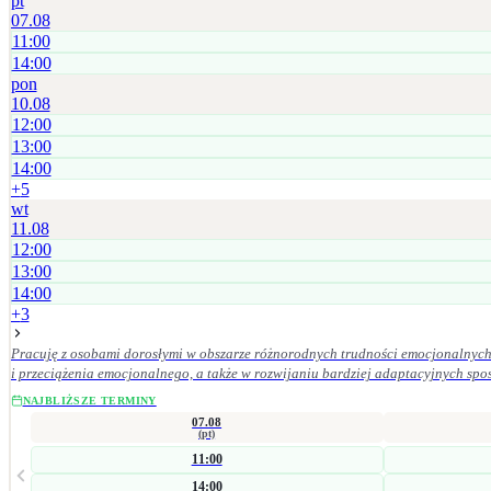
pt
07.08
11:00
14:00
pon
10.08
12:00
13:00
14:00
+
5
wt
11.08
12:00
13:00
14:00
+
3
Pracuję z osobami dorosłymi w obszarze różnorodnych trudności emocjonalnych 
i przeciążenia emocjonalnego, a także w rozwijaniu bardziej adaptacyjnych sposobów radzenia sobie oraz budowan
znaczenie mają dla mnie empatia, odpowiedzialność kliniczna, poufność, szacun
NAJBLIŻSZE TERMINY
07.08
(pt)
11:00
14:00