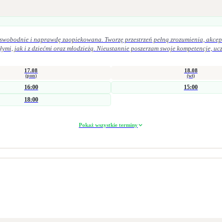
, swobodnie i naprawdę zaopiekowana. Tworzę przestrzeń pełną zrozumienia, akcept
17.08
18.08
(pon)
(wt)
16:00
15:00
18:00
Pokaż wszystkie terminy