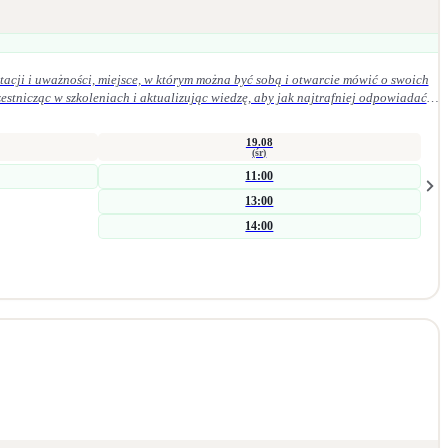
acji i uważności, miejsce, w którym można być sobą i otwarcie mówić o swoich
19.08
(śr)
11:00
13:00
14:00