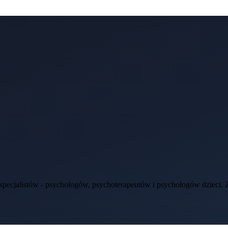
ecjalistów - psychologów, psychoterapeutów i psychologów dzieci. Zap