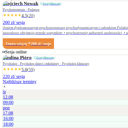
Wojciech
Nowak
Zweryfikowany
Psychoterapeuta · Pedagog
4.5
(
20
)
200 zl
/ sesja
Jestem dyplomowanym psychoterapeutą psychodynamicznym i członkiem Polskieg
zawodowe obejmują przede wszystkim: • psychoterapię zaburzeń osobowości, • zaburzenia nerwicow
Dolnośląskiej Szkoły Wyższej we Wrocławiu — w 2007 r. studia licencjackie (ped
Centrum Psychodynamicznym, a w styczniu 2020 r. uzyskałem dyplom psychoterapeuty psychodynamicznego. Od ukończenia szkoły psychoterapii regularnie uczestniczę w konfe
Umów wizytę
200
zł
/ sesja
Psychoterapii Psychodynamicznej i na bieżąco śledzę literaturę z zakresu psyc
Sesja online
Paulina
Pióro
Zweryfikowany
Psycholog · Psycholog dzieci i młodzieży · Psycholog kliniczny
5.0
(
59
)
220 zl
/ sesja
Najbliższe terminy
śr
12.08
09:00
pon
17.08
16:00
18:00