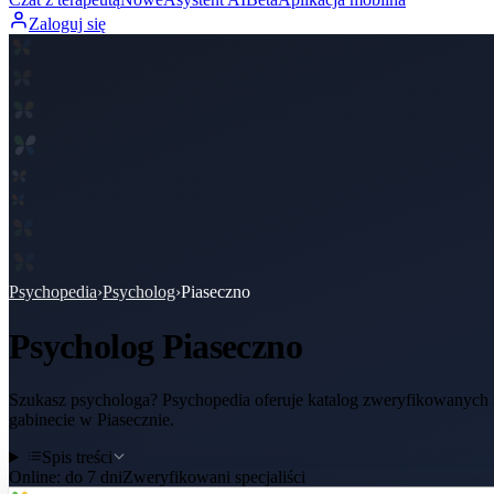
Zaloguj się
Psychopedia
›
Psycholog
›
Piaseczno
Psycholog
Piaseczno
Szukasz psychologa? Psychopedia oferuje katalog zweryfikowanych sp
gabinecie w Piasecznie.
Spis treści
Online:
do 7 dni
Zweryfikowani specjaliści