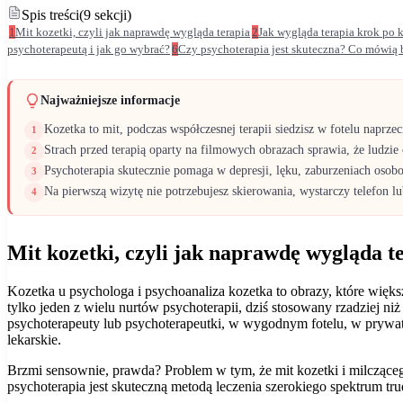
Spis treści
(
9
sekcji
)
1
Mit kozetki, czyli jak naprawdę wygląda terapia
2
Jak wygląda terapia krok po 
psychoterapeutą i jak go wybrać?
6
Czy psychoterapia jest skuteczna? Co mówią 
Najważniejsze informacje
Kozetka to mit, podczas współczesnej terapii siedzisz w fotelu naprzec
1
Strach przed terapią oparty na filmowych obrazach sprawia, że lud
2
Psychoterapia skutecznie pomaga w depresji, lęku, zaburzeniach osobo
3
Na pierwszą wizytę nie potrzebujesz skierowania, wystarczy telefon lub
4
Mit kozetki, czyli jak naprawdę wygląda t
Kozetka u psychologa i psychoanaliza kozetka to obrazy, które więks
tylko jeden z wielu nurtów psychoterapii, dziś stosowany rzadziej n
psychoterapeuty lub psychoterapeutki, w wygodnym fotelu, w pryw
lekarskie.
Brzmi sensownie, prawda? Problem w tym, że mit kozetki i milczącego 
psychoterapia jest skuteczną metodą leczenia szerokiego spektrum tr