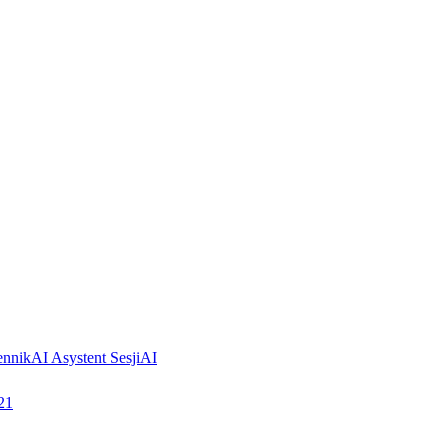
ennik
AI Asystent Sesji
AI
21