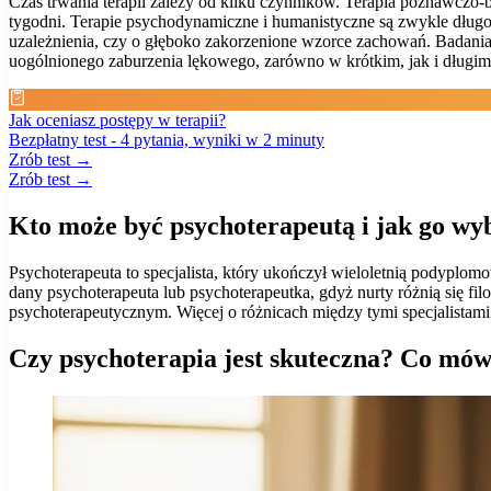
Czas trwania terapii zależy od kilku czynników. Terapia poznawczo-
tygodni. Terapie psychodynamiczne i humanistyczne są zwykle długot
uzależnienia, czy o głęboko zakorzenione wzorce zachowań. Badania
uogólnionego zaburzenia lękowego, zarówno w krótkim, jak i długim 
Jak oceniasz postępy w terapii?
Bezpłatny test - 4 pytania, wyniki w 2 minuty
Zrób test →
Zrób test →
Kto może być psychoterapeutą i jak go wy
Psychoterapeuta to specjalista, który ukończył wieloletnią podyplomo
dany psychoterapeuta lub psychoterapeutka, gdyż nurty różnią się fi
psychoterapeutycznym. Więcej o różnicach między tymi specjalistami
Czy psychoterapia jest skuteczna? Co mów