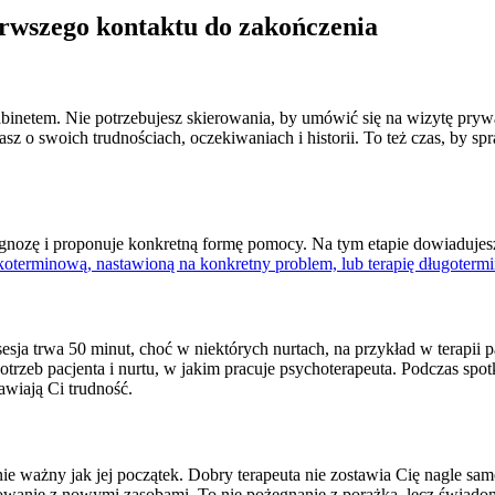
erwszego kontaktu do zakończenia
binetem. Nie potrzebujesz skierowania, by umówić się na wizytę prywa
z o swoich trudnościach, oczekiwaniach i historii. To też czas, by spra
agnozę i proponuje konkretną formę pomocy. Na tym etapie dowiadujesz s
tkoterminową, nastawioną na konkretny problem, lub terapię długoter
sesja trwa 50 minut, choć w niektórych nurtach, na przykład w terapii
otrzeb pacjenta i nurtu, w jakim pracuje psychoterapeuta. Podczas spo
awiają Ci trudność.
nie ważny jak jej początek. Dobry terapeuta nie zostawia Cię nagle sa
owanie z nowymi zasobami. To nie pożegnanie z porażką, lecz świadom