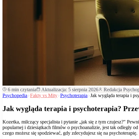
6
min czytania
Aktualizacja:
5 sierpnia 2026
Redakcja Psycho
Psychopedia
Fakty vs Mity
Psychoterapia
Jak wygląda terapia i p
Jak wygląda terapia i psychoterapia? Prz
Kozetka, milczący specjalista i pytanie „jak się z tym czujesz?" Pewn
popularnej i dziesiątkach filmów o psychoanalizie, jest tak odległy o
czego możesz się spodziewać, gdy zdecydujesz się na psychoterapię.