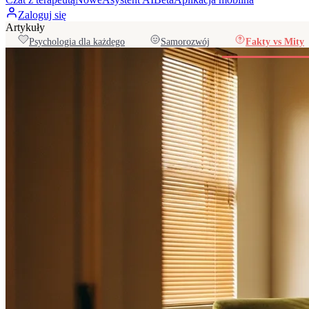
Zaloguj się
Artykuły
Psychologia dla każdego
Samorozwój
Fakty vs Mity