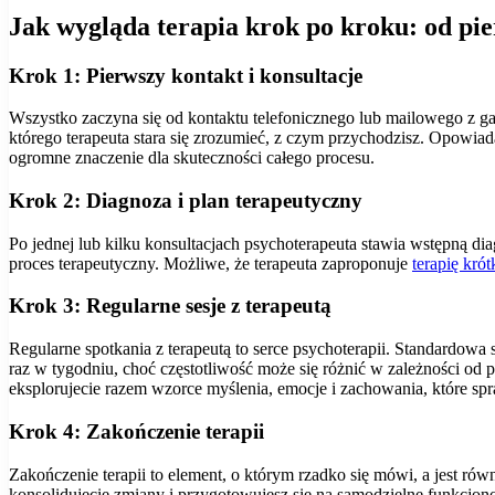
Jak wygląda terapia krok po kroku: od pi
Krok 1: Pierwszy kontakt i konsultacje
Wszystko zaczyna się od kontaktu telefonicznego lub mailowego z ga
którego terapeuta stara się zrozumieć, z czym przychodzisz. Opowiadas
ogromne znaczenie dla skuteczności całego procesu.
Krok 2: Diagnoza i plan terapeutyczny
Po jednej lub kilku konsultacjach psychoterapeuta stawia wstępną di
proces terapeutyczny. Możliwe, że terapeuta zaproponuje
terapię kró
Krok 3: Regularne sesje z terapeutą
Regularne spotkania z terapeutą to serce psychoterapii. Standardowa 
raz w tygodniu, choć częstotliwość może się różnić w zależności od p
eksplorujecie razem wzorce myślenia, emocje i zachowania, które spr
Krok 4: Zakończenie terapii
Zakończenie terapii to element, o którym rzadko się mówi, a jest rów
konsolidujecie zmiany i przygotowujesz się na samodzielne funkcjon