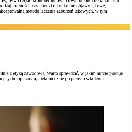
ów, bywa często krótkoterminowa i trwa od kilku do kilkunastu
rodzaj trudności, czy chodzi o konkretne objawy lękowe,
 akceptowalną metodą leczenia zaburzeń lękowych, w tym
zgodnie z etyką zawodową. Warto sprawdzić, w jakim nurcie pracuje
iem psychologicznym, niekoniecznie po pełnym szkoleniu