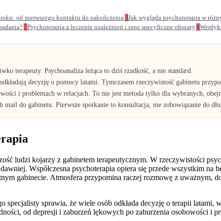
kroku: od pierwszego kontaktu do zakończenia
3
Jak wygląda psychoterapia w różn
badania?
7
Psychoterapia a leczenie uzależnień i inne specyficzne obszary
8
Werdyk
iwko terapeuty. Psychoanaliza leżąca to dziś rzadkość, a nie standard.
zie odkładają decyzję o pomocy latami. Tymczasem rzeczywistość gabinetu pr
wości i problemach w relacjach. To nie jest metoda tylko dla wybranych, obej
 mail do gabinetu. Pierwsze spotkanie to konsultacja, nie zobowiązanie do dług
erapia
zość ludzi kojarzy z gabinetem terapeutycznym. W rzeczywistości psych
iż dawniej. Współczesna psychoterapia opiera się przede wszystkim na
atnym gabinecie. Atmosfera przypomina raczej rozmowę z uważnym, d
specjalisty sprawia, że wiele osób odkłada decyzję o terapii latami, w
udności, od depresji i zaburzeń lękowych po zaburzenia osobowości i p