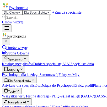
Psycho
pedia
Znajdź specjalistę
Dla Ciebie
Dla Specjalistów
Umów wizytę
Psycho
pedia
Umów wizytę
Strona Główna
Specjaliści
Katalog specjalistów
Dobierz specjalistę AI
AI
Specjalista dnia
Artykuły
Psychologia dla każdego
Samorozwój
Fakty vs Mity
Dla Specjalistów
Artykuły dla specjalistów
Dołącz do Psychopedii
Załóż profil
Plany i c
Testy
Wszystkie testy
Test na depresję (PHQ-9)
Test na lęk (GAD-7)
DASS-
Narzędzia AI
Czat z terapeutą
Nowe
Asystent AI
Beta
Aplikacja mobilna