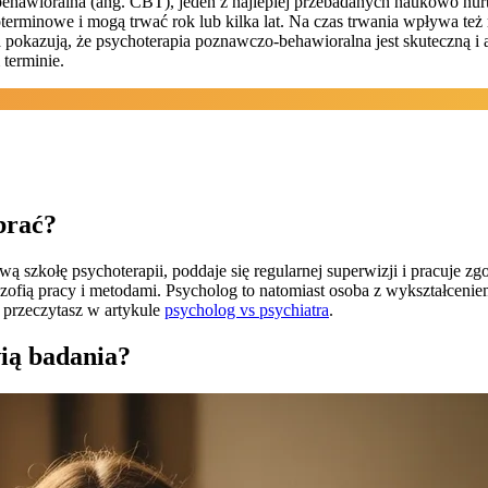
behawioralna (ang. CBT), jeden z najlepiej przebadanych naukowo nurt
erminowe i mogą trwać rok lub kilka lat. Na czas trwania wpływa też 
 pokazują, że psychoterapia poznawczo-behawioralna jest skuteczną i
terminie.
brać?
wą szkołę psychoterapii, poddaje się regularnej superwizji i pracuje 
lozofią pracy i metodami. Psycholog to natomiast osoba z wykształcen
 przeczytasz w artykule
psycholog vs psychiatra
.
ią badania?