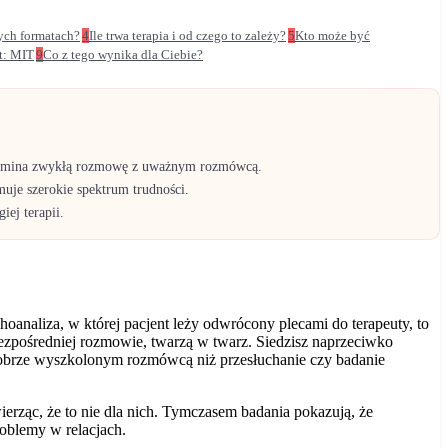
ych formatach?
4
Ile trwa terapia i od czego to zależy?
5
Kto może być
t: MIT
9
Co z tego wynika dla Ciebie?
zypomina zwykłą rozmowę z uważnym rozmówcą.
muje szerokie spektrum trudności.
iej terapii.
oanaliza, w której pacjent leży odwrócony plecami do terapeuty, to
 bezpośredniej rozmowie, twarzą w twarz. Siedzisz naprzeciwko
obrze wyszkolonym rozmówcą niż przesłuchanie czy badanie
ierząc, że to nie dla nich. Tymczasem badania pokazują, że
roblemy w relacjach.