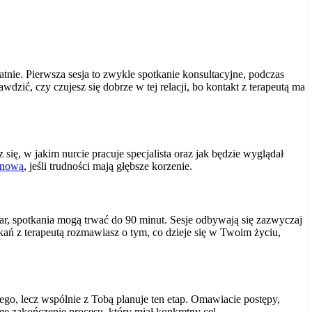
tnie. Pierwsza sesja to zwykle spotkanie konsultacyjne, podczas
wdzić, czy czujesz się dobrze w tej relacji, bo kontakt z terapeutą ma
ię, w jakim nurcie pracuje specjalista oraz jak będzie wyglądał
minową
, jeśli trudności mają głębsze korzenie.
 par, spotkania mogą trwać do 90 minut. Sesje odbywają się zazwyczaj
tkań z terapeutą rozmawiasz o tym, co dzieje się w Twoim życiu,
mego, lecz wspólnie z Tobą planuje ten etap. Omawiacie postępy,
e zakończenie procesu, który miał konkretny cel.