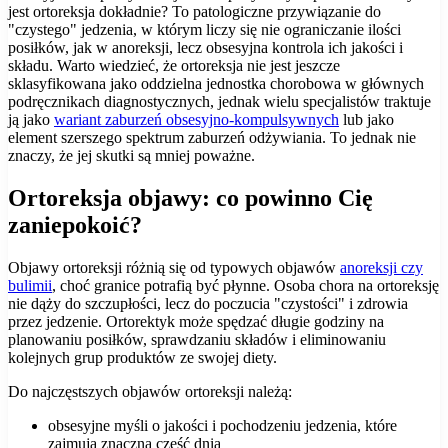
jest ortoreksja dokładnie? To patologiczne przywiązanie do
"czystego" jedzenia, w którym liczy się nie ograniczanie ilości
posiłków, jak w anoreksji, lecz obsesyjna kontrola ich jakości i
składu. Warto wiedzieć, że ortoreksja nie jest jeszcze
sklasyfikowana jako oddzielna jednostka chorobowa w głównych
podręcznikach diagnostycznych, jednak wielu specjalistów traktuje
ją jako
wariant zaburzeń obsesyjno-kompulsywnych
lub jako
element szerszego spektrum zaburzeń odżywiania. To jednak nie
znaczy, że jej skutki są mniej poważne.
Ortoreksja objawy: co powinno Cię
zaniepokoić?
Objawy ortoreksji różnią się od typowych objawów
anoreksji czy
bulimii
, choć granice potrafią być płynne. Osoba chora na ortoreksję
nie dąży do szczupłości, lecz do poczucia "czystości" i zdrowia
przez jedzenie. Ortorektyk może spędzać długie godziny na
planowaniu posiłków, sprawdzaniu składów i eliminowaniu
kolejnych grup produktów ze swojej diety.
Do najczęstszych objawów ortoreksji należą:
obsesyjne myśli o jakości i pochodzeniu jedzenia, które
zajmują znaczną część dnia