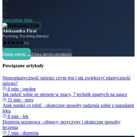
Specjalista dnia
Aleksandra Firat
Psycholog, Psycholog dziecięcy
★
★
★
★
★
5.0
Dostępny
Umów wizytę →
Zobacz innych specjalistów
Powiązane artykuły
Neuroplastyczność mózgu: czym jest i jak zwiększyć plastyczność
mózgu?
6
min ·
ogolne
Jak radzić sobie ze stresem w pracy, 7 technik opartych na nauce
11
min ·
stres
Atak paniki co robić - skuteczne sposoby radzenia sobie z napadami
lęku
8
min ·
lek
Depresja sezonowa - objawy, przyczyny i skuteczne sposoby
leczenia
7
min ·
depresja