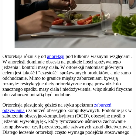
Ortoreksja różni się od
anoreksji
pod kilkoma ważnymi względami.
W anoreksji dominuje obsesja na punkcie ilości spożywanego
jedzenia i kontroli masy ciała. W ortoreksji natomiast głównym
celem jest jakość i "czystość" spożywanych produktów, a nie samo
odchudzanie. Mimo to granice między zaburzeniami bywają
rozmyte: restrykcyjne diety ortorektyczne mogą prowadzić do
znacznego spadku masy ciała i niedożywienia, więc skutki fizyczne
obu zaburzeń potrafią być podobne.
Ortoreksja plasuje się gdzieś na styku spektrum
zaburzeń
odżywiania
i zaburzeń obsesyjno-kompulsywnych. Podobnie jak w
zaburzeniu obsesyjno-kompulsyjnym (OCD), obsesyjne myśli o
jedzeniu wywołują lęk, który tymczasowo uśmierza zachowanie
kompulsywne, czyli przestrzeganie sztywnych zasad dietetycznych.
Dlatego leczenie ortoreksji często wymaga podejścia stosowanego