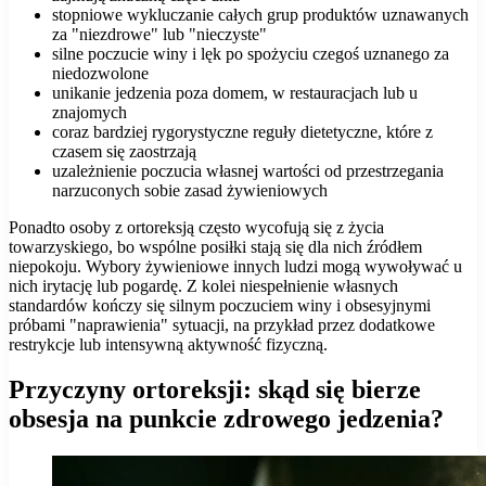
stopniowe wykluczanie całych grup produktów uznawanych
za "niezdrowe" lub "nieczyste"
silne poczucie winy i lęk po spożyciu czegoś uznanego za
niedozwolone
unikanie jedzenia poza domem, w restauracjach lub u
znajomych
coraz bardziej rygorystyczne reguły dietetyczne, które z
czasem się zaostrzają
uzależnienie poczucia własnej wartości od przestrzegania
narzuconych sobie zasad żywieniowych
Ponadto osoby z ortoreksją często wycofują się z życia
towarzyskiego, bo wspólne posiłki stają się dla nich źródłem
niepokoju. Wybory żywieniowe innych ludzi mogą wywoływać u
nich irytację lub pogardę. Z kolei niespełnienie własnych
standardów kończy się silnym poczuciem winy i obsesyjnymi
próbami "naprawienia" sytuacji, na przykład przez dodatkowe
restrykcje lub intensywną aktywność fizyczną.
Przyczyny ortoreksji: skąd się bierze
obsesja na punkcie zdrowego jedzenia?