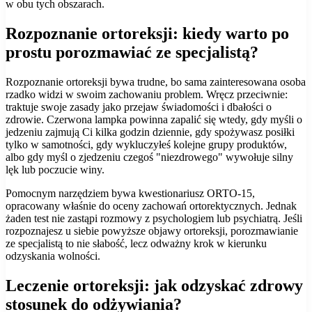
w obu tych obszarach.
Rozpoznanie ortoreksji: kiedy warto po
prostu porozmawiać ze specjalistą?
Rozpoznanie ortoreksji bywa trudne, bo sama zainteresowana osoba
rzadko widzi w swoim zachowaniu problem. Wręcz przeciwnie:
traktuje swoje zasady jako przejaw świadomości i dbałości o
zdrowie. Czerwona lampka powinna zapalić się wtedy, gdy myśli o
jedzeniu zajmują Ci kilka godzin dziennie, gdy spożywasz posiłki
tylko w samotności, gdy wykluczyłeś kolejne grupy produktów,
albo gdy myśl o zjedzeniu czegoś "niezdrowego" wywołuje silny
lęk lub poczucie winy.
Pomocnym narzędziem bywa kwestionariusz ORTO-15,
opracowany właśnie do oceny zachowań ortorektycznych. Jednak
żaden test nie zastąpi rozmowy z psychologiem lub psychiatrą. Jeśli
rozpoznajesz u siebie powyższe objawy ortoreksji, porozmawianie
ze specjalistą to nie słabość, lecz odważny krok w kierunku
odzyskania wolności.
Leczenie ortoreksji: jak odzyskać zdrowy
stosunek do odżywiania?