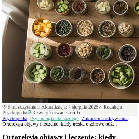
5
min czytania
Aktualizacja:
7 sierpnia 2026
Redakcja
Psychopedia
3
zweryfikowane źródła
Psychopedia
Psychologia dla każdego
Zaburzenia odżywiania
Ortoreksja objawy i leczenie: kiedy troska o zdrowe odż…
Ortoreksja objawy i leczenie: kiedy