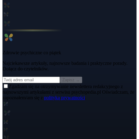
Zdrowie psychiczne co piątek
Najciekawsze artykuły, najnowsze badania i praktyczne porady.
Dołącz do czytelników.
Zapisz →
Zgadzam się na otrzymywanie newslettera redakcyjnego z
najnowszymi artykułami z serwisu psychopedia.pl Oświadczam, że
zapoznałem/am się z
polityką prywatności
.