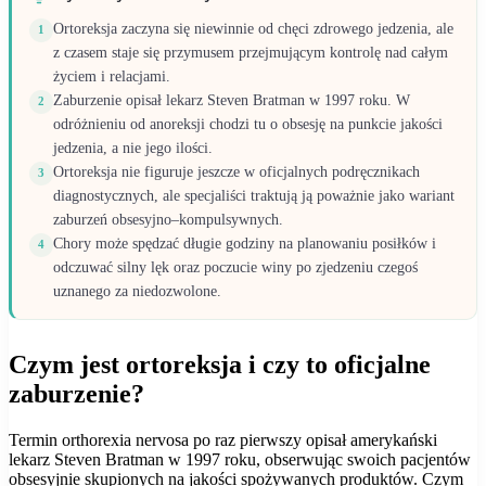
Ortoreksja zaczyna się niewinnie od chęci zdrowego jedzenia, ale
1
z czasem staje się przymusem przejmującym kontrolę nad całym
życiem i relacjami.
Zaburzenie opisał lekarz Steven Bratman w 1997 roku. W
2
odróżnieniu od anoreksji chodzi tu o obsesję na punkcie jakości
jedzenia, a nie jego ilości.
Ortoreksja nie figuruje jeszcze w oficjalnych podręcznikach
3
diagnostycznych, ale specjaliści traktują ją poważnie jako wariant
zaburzeń obsesyjno–kompulsywnych.
Chory może spędzać długie godziny na planowaniu posiłków i
4
odczuwać silny lęk oraz poczucie winy po zjedzeniu czegoś
uznanego za niedozwolone.
Czym jest ortoreksja i czy to oficjalne
zaburzenie?
Termin orthorexia nervosa po raz pierwszy opisał amerykański
lekarz Steven Bratman w 1997 roku, obserwując swoich pacjentów
obsesyjnie skupionych na jakości spożywanych produktów. Czym