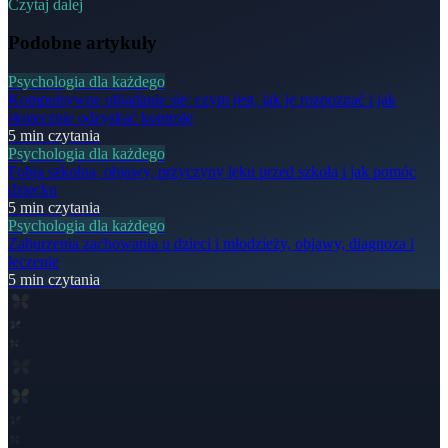
Czytaj dalej
Podobne artykuły
Psychologia dla każdego
Kompulsywne objadanie się: czym jest, jak je rozpoznać i jak
skutecznie odzyskać kontrolę
5
min czytania
Psychologia dla każdego
Fobia szkolna, objawy, przyczyny lęku przed szkołą i jak pomóc
dziecku
5
min czytania
Psychologia dla każdego
Zaburzenia zachowania u dzieci i młodzieży, objawy, diagnoza i
leczenie
5
min czytania