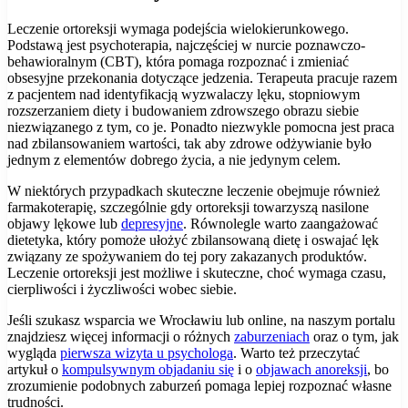
Leczenie ortoreksji wymaga podejścia wielokierunkowego.
Podstawą jest psychoterapia, najczęściej w nurcie poznawczo-
behawioralnym (CBT), która pomaga rozpoznać i zmieniać
obsesyjne przekonania dotyczące jedzenia. Terapeuta pracuje razem
z pacjentem nad identyfikacją wyzwalaczy lęku, stopniowym
rozszerzaniem diety i budowaniem zdrowszego obrazu siebie
niezwiązanego z tym, co je. Ponadto niezwykle pomocna jest praca
nad zbilansowaniem wartości, tak aby zdrowe odżywianie było
jednym z elementów dobrego życia, a nie jedynym celem.
W niektórych przypadkach skuteczne leczenie obejmuje również
farmakoterapię, szczególnie gdy ortoreksji towarzyszą nasilone
objawy lękowe lub
depresyjne
. Równolegle warto zaangażować
dietetyka, który pomoże ułożyć zbilansowaną dietę i oswajać lęk
związany ze spożywaniem do tej pory zakazanych produktów.
Leczenie ortoreksji jest możliwe i skuteczne, choć wymaga czasu,
cierpliwości i życzliwości wobec siebie.
Jeśli szukasz wsparcia we Wrocławiu lub online, na naszym portalu
znajdziesz więcej informacji o różnych
zaburzeniach
oraz o tym, jak
wygląda
pierwsza wizyta u psychologa
. Warto też przeczytać
artykuł o
kompulsywnym objadaniu się
i o
objawach anoreksji
, bo
zrozumienie podobnych zaburzeń pomaga lepiej rozpoznać własne
trudności.