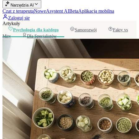
Narzędzia AI
Czat z terapeutą
Nowe
Asystent AI
Beta
Aplikacja mobilna
Zaloguj się
Artykuły
Psychologia dla każdego
Samorozwój
Fakty vs
Mity
Dla Specjalistów