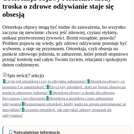
troska o zdrowe odżywianie staje się
obsesją
Ortoreksja objawy mogą być trudne do zauważenia, bo wszystko
zaczyna się niewinnie: chcesz jeść zdrowiej, czytasz etykiety,
unikasz przetworzonej żywności. Brzmi rozsądnie, prawda?
Problem pojawia się wtedy, gdy zdrowe odżywianie przestaje być
wyborem, a staje się przymusem. Ortoreksja, czyli obsesja na
punkcie zdrowego jedzenia, to zaburzenie, które potrafi stopniowo
przejąć kontrolę nad całym Twoim życiem, relacjami i spokojnym
dniem codziennym.
Spis treści
(
7
sekcji
)
1
Czym jest ortoreksja i czy to oficjalne zaburzenie?
2
Ortoreksja objawy: co
powinno Cię zaniepokoić?
3
Przyczyny ortoreksji: skąd się bierze obsesja na
punkcie zdrowego jedzenia?
4
Ortoreksja objawy a skutki dla zdrowia
fizycznego i psychicznego
5
Ortoreksja a anoreksja i inne zaburzenia
odżywiania
6
Rozpoznanie ortoreksji: kiedy warto po prostu porozmawiać ze
specjalistą?
7
Leczenie ortoreksji: jak odzyskać zdrowy stosunek do
odżywiania?
Najważniejsze informacje