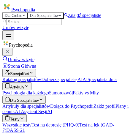
Psycho
pedia
Znajdź specjalistę
Dla Ciebie
Dla Specjalistów
Umów wizytę
Psycho
pedia
Umów wizytę
Strona Główna
Specjaliści
Katalog specjalistów
Dobierz specjalistę AI
AI
Specjalista dnia
Artykuły
Psychologia dla każdego
Samorozwój
Fakty vs Mity
Dla Specjalistów
Artykuły dla specjalistów
Dołącz do Psychopedii
Załóż profil
Plany i
cennik
AI Asystent Sesji
AI
Testy
Wszystkie testy
Test na depresję (PHQ-9)
Test na lęk (GAD-
7)
DASS-21