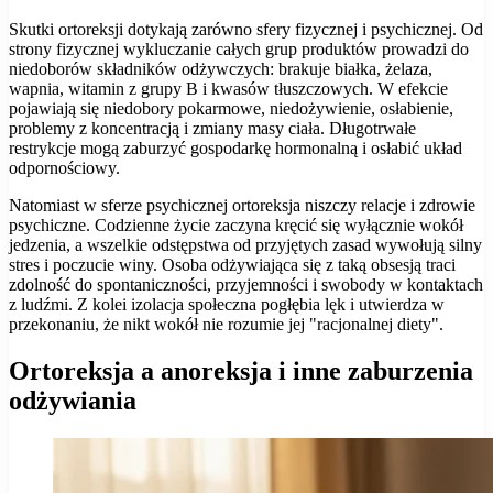
Skutki ortoreksji dotykają zarówno sfery fizycznej i psychicznej. Od
strony fizycznej wykluczanie całych grup produktów prowadzi do
niedoborów składników odżywczych: brakuje białka, żelaza,
wapnia, witamin z grupy B i kwasów tłuszczowych. W efekcie
pojawiają się niedobory pokarmowe, niedożywienie, osłabienie,
problemy z koncentracją i zmiany masy ciała. Długotrwałe
restrykcje mogą zaburzyć gospodarkę hormonalną i osłabić układ
odpornościowy.
Natomiast w sferze psychicznej ortoreksja niszczy relacje i zdrowie
psychiczne. Codzienne życie zaczyna kręcić się wyłącznie wokół
jedzenia, a wszelkie odstępstwa od przyjętych zasad wywołują silny
stres i poczucie winy. Osoba odżywiająca się z taką obsesją traci
zdolność do spontaniczności, przyjemności i swobody w kontaktach
z ludźmi. Z kolei izolacja społeczna pogłębia lęk i utwierdza w
przekonaniu, że nikt wokół nie rozumie jej "racjonalnej diety".
Ortoreksja a anoreksja i inne zaburzenia
odżywiania