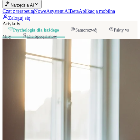
Narzędzia AI
Czat z terapeutą
Nowe
Asystent AI
Beta
Aplikacja mobilna
Zaloguj się
Artykuły
Psychologia dla każdego
Samorozwój
Fakty vs
Mity
Dla Specjalistów