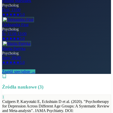
Paulina Marszałek
Psycholog
Dziś, 13:00
★
★
★
★
★
5.0
Aleksandra Firat
Psycholog
Śr, 12.08 13:00
★
★
★
★
★
5.0
Mariia Partyka
Psycholog
Jutro, 09:00
★
★
★
★
★
5.0
Znajdź specjalistę →
Źródła naukowe (
3
)
1
Cuijpers P, Karyotaki E, Eckshtain D et al. (2020). "Psychotherapy
for Depression Across Different Age Groups: A Systematic Review
and Meta-analysis". JAMA Psychiatry. DOI: