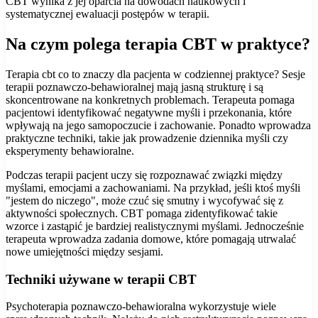
CBT wynika z jej oparcia na dowodach naukowych i
systematycznej ewaluacji postępów w terapii.
Na czym polega terapia CBT w praktyce?
Terapia cbt co to znaczy dla pacjenta w codziennej praktyce? Sesje
terapii poznawczo-behawioralnej mają jasną strukturę i są
skoncentrowane na konkretnych problemach. Terapeuta pomaga
pacjentowi identyfikować negatywne myśli i przekonania, które
wpływają na jego samopoczucie i zachowanie. Ponadto wprowadza
praktyczne techniki, takie jak prowadzenie dziennika myśli czy
eksperymenty behawioralne.
Podczas terapii pacjent uczy się rozpoznawać związki między
myślami, emocjami a zachowaniami. Na przykład, jeśli ktoś myśli
"jestem do niczego", może czuć się smutny i wycofywać się z
aktywności społecznych. CBT pomaga zidentyfikować takie
wzorce i zastąpić je bardziej realistycznymi myślami. Jednocześnie
terapeuta wprowadza zadania domowe, które pomagają utrwalać
nowe umiejętności między sesjami.
Techniki używane w terapii CBT
Psychoterapia poznawczo-behawioralna wykorzystuje wiele