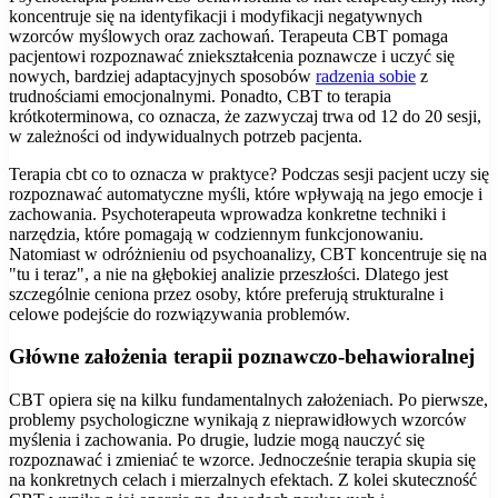
koncentruje się na identyfikacji i modyfikacji negatywnych
wzorców myślowych oraz zachowań. Terapeuta CBT pomaga
pacjentowi rozpoznawać zniekształcenia poznawcze i uczyć się
nowych, bardziej adaptacyjnych sposobów
radzenia sobie
z
trudnościami emocjonalnymi. Ponadto, CBT to terapia
krótkoterminowa, co oznacza, że zazwyczaj trwa od 12 do 20 sesji,
w zależności od indywidualnych potrzeb pacjenta.
Terapia cbt co to oznacza w praktyce? Podczas sesji pacjent uczy się
rozpoznawać automatyczne myśli, które wpływają na jego emocje i
zachowania. Psychoterapeuta wprowadza konkretne techniki i
narzędzia, które pomagają w codziennym funkcjonowaniu.
Natomiast w odróżnieniu od psychoanalizy, CBT koncentruje się na
"tu i teraz", a nie na głębokiej analizie przeszłości. Dlatego jest
szczególnie ceniona przez osoby, które preferują strukturalne i
celowe podejście do rozwiązywania problemów.
Główne założenia terapii poznawczo-behawioralnej
CBT opiera się na kilku fundamentalnych założeniach. Po pierwsze,
problemy psychologiczne wynikają z nieprawidłowych wzorców
myślenia i zachowania. Po drugie, ludzie mogą nauczyć się
rozpoznawać i zmieniać te wzorce. Jednocześnie terapia skupia się
na konkretnych celach i mierzalnych efektach. Z kolei skuteczność