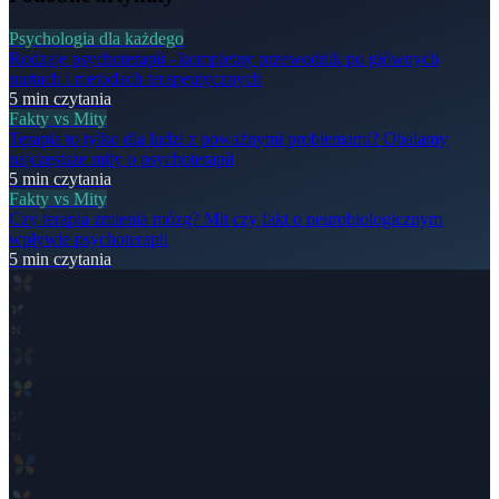
Psychologia dla każdego
Rodzaje psychoterapii - kompletny przewodnik po głównych
nurtach i metodach terapeutycznych
5
min czytania
Fakty vs Mity
Terapia to tylko dla ludzi z poważnymi problemami? Obalamy
najczęstsze mity o psychoterapii
5
min czytania
Fakty vs Mity
Czy terapia zmienia mózg? Mit czy fakt o neurobiologicznym
wpływie psychoterapii
5
min czytania