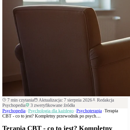
7
min czytania
Aktualizacja:
7 sierpnia 2026
Redakcja
Psychopedia
3
zweryfikowane źródła
Psychopedia
Psychologia dla każdego
Psychoterapia
Terapia
CBT - co to jest? Kompletny przewodnik po psych…
Terapia CBT - co to jest? Kompletny