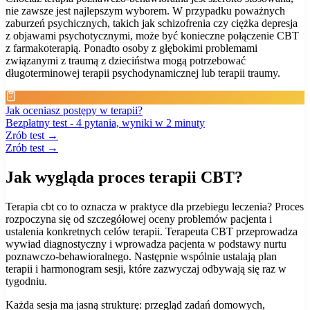
nie zawsze jest najlepszym wyborem. W przypadku poważnych
zaburzeń psychicznych, takich jak schizofrenia czy ciężka depresja
z objawami psychotycznymi, może być konieczne połączenie CBT
z farmakoterapią. Ponadto osoby z głębokimi problemami
związanymi z traumą z dzieciństwa mogą potrzebować
długoterminowej terapii psychodynamicznej lub terapii traumy.
Jak oceniasz postępy w terapii?
Bezpłatny test - 4 pytania, wyniki w 2 minuty
Zrób test →
Zrób test →
Jak wygląda proces terapii CBT?
Terapia cbt co to oznacza w praktyce dla przebiegu leczenia? Proces
rozpoczyna się od szczegółowej oceny problemów pacjenta i
ustalenia konkretnych celów terapii. Terapeuta CBT przeprowadza
wywiad diagnostyczny i wprowadza pacjenta w podstawy nurtu
poznawczo-behawioralnego. Następnie wspólnie ustalają plan
terapii i harmonogram sesji, które zazwyczaj odbywają się raz w
tygodniu.
Każda sesja ma jasną strukturę: przegląd zadań domowych,