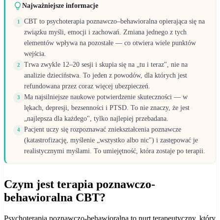
Najważniejsze informacje
CBT to psychoterapia poznawczo–behawioralna opierająca się na
1
związku myśli, emocji i zachowań. Zmiana jednego z tych
elementów wpływa na pozostałe — co otwiera wiele punktów
wejścia.
Trwa zwykle 12–20 sesji i skupia się na „tu i teraz", nie na
2
analizie dzieciństwa. To jeden z powodów, dla których jest
refundowana przez coraz więcej ubezpieczeń.
Ma najsilniejsze naukowe potwierdzenie skuteczności — w
3
lękach, depresji, bezsenności i PTSD. To nie znaczy, że jest
„najlepsza dla każdego", tylko najlepiej przebadana.
Pacjent uczy się rozpoznawać zniekształcenia poznawcze
4
(katastrofizację, myślenie „wszystko albo nic") i zastępować je
realistycznymi myślami. To umiejętność, która zostaje po terapii.
Czym jest terapia poznawczo-
behawioralna CBT?
Psychoterapia poznawczo-behawioralna to nurt terapeutyczny, który