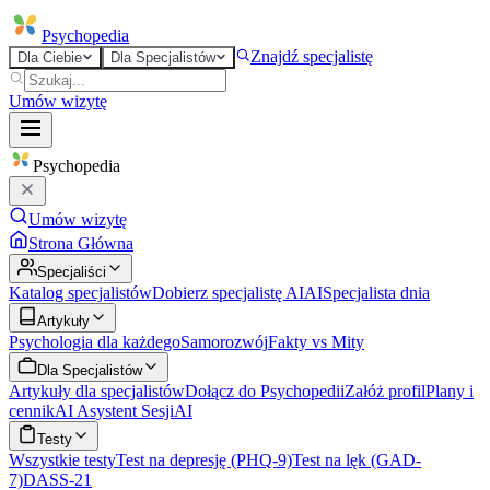
Psycho
pedia
Znajdź specjalistę
Dla Ciebie
Dla Specjalistów
Umów wizytę
Psycho
pedia
Umów wizytę
Strona Główna
Specjaliści
Katalog specjalistów
Dobierz specjalistę AI
AI
Specjalista dnia
Artykuły
Psychologia dla każdego
Samorozwój
Fakty vs Mity
Dla Specjalistów
Artykuły dla specjalistów
Dołącz do Psychopedii
Załóż profil
Plany i
cennik
AI Asystent Sesji
AI
Testy
Wszystkie testy
Test na depresję (PHQ-9)
Test na lęk (GAD-
7)
DASS-21