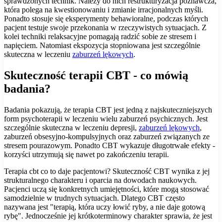
sprawdzonych technik. Należy do nich restrukturyzacja poznawcza,
która polega na kwestionowaniu i zmianie irracjonalnych myśli.
Ponadto stosuje się eksperymenty behawioralne, podczas których
pacjent testuje swoje przekonania w rzeczywistych sytuacjach. Z
kolei techniki relaksacyjne pomagają radzić sobie ze stresem i
napięciem. Natomiast ekspozycja stopniowana jest szczególnie
skuteczna w leczeniu
zaburzeń lękowych
.
Skuteczność terapii CBT - co mówią
badania?
Badania pokazują, że terapia CBT jest jedną z najskuteczniejszych
form psychoterapii w leczeniu wielu zaburzeń psychicznych. Jest
szczególnie skuteczna w leczeniu depresji,
zaburzeń lękowych
,
zaburzeń obsesyjno-kompulsyjnych oraz zaburzeń związanych ze
stresem pourazowym. Ponadto CBT wykazuje długotrwałe efekty -
korzyści utrzymują się nawet po zakończeniu terapii.
Terapia cbt co to daje pacjentowi? Skuteczność CBT wynika z jej
strukturalnego charakteru i oparcia na dowodach naukowych.
Pacjenci uczą się konkretnych umiejętności, które mogą stosować
samodzielnie w trudnych sytuacjach. Dlatego CBT często
nazywana jest "terapią, która uczy łowić ryby, a nie daje gotową
rybę". Jednocześnie jej krótkoterminowy charakter sprawia, że jest