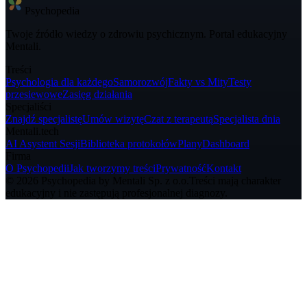
Psycho
pedia
Twoje źródło wiedzy o zdrowiu psychicznym. Portal edukacyjny
Mentali.
Treści
Psychologia dla każdego
Samorozwój
Fakty vs Mity
Testy
przesiewowe
Zasięg działania
Specjaliści
Znajdź specjalistę
Umów wizytę
Czat z terapeutą
Specjalista dnia
Mentali.tech
AI Asystent Sesji
Biblioteka protokołów
Plany
Dashboard
Firma
O Psychopedii
Jak tworzymy treści
Prywatność
Kontakt
© 2026 Psychopedia by Mentali Sp. z o.o.
Treści mają charakter
edukacyjny i nie zastępują profesjonalnej diagnozy.