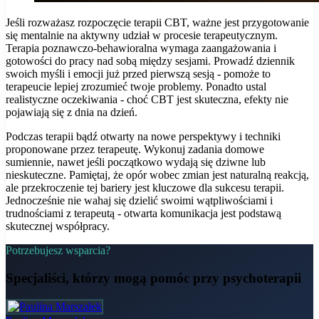
Jeśli rozważasz rozpoczęcie terapii CBT, ważne jest przygotowanie
się mentalnie na aktywny udział w procesie terapeutycznym.
Terapia poznawczo-behawioralna wymaga zaangażowania i
gotowości do pracy nad sobą między sesjami. Prowadź dziennik
swoich myśli i emocji już przed pierwszą sesją - pomoże to
terapeucie lepiej zrozumieć twoje problemy. Ponadto ustal
realistyczne oczekiwania - choć CBT jest skuteczna, efekty nie
pojawiają się z dnia na dzień.
Podczas terapii bądź otwarty na nowe perspektywy i techniki
proponowane przez terapeutę. Wykonuj zadania domowe
sumiennie, nawet jeśli początkowo wydają się dziwne lub
nieskuteczne. Pamiętaj, że opór wobec zmian jest naturalną reakcją,
ale przekroczenie tej bariery jest kluczowe dla sukcesu terapii.
Jednocześnie nie wahaj się dzielić swoimi wątpliwościami i
trudnościami z terapeutą - otwarta komunikacja jest podstawą
skutecznej współpracy.
Potrzebujesz wsparcia?
Specjaliści, którzy mogą pomóc
przy psychoterapii