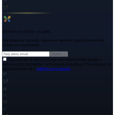
Zdrowie psychiczne co piątek
Najciekawsze artykuły, najnowsze badania i praktyczne porady.
Dołącz do czytelników.
Zapisz →
Zgadzam się na otrzymywanie newslettera redakcyjnego z
najnowszymi artykułami z serwisu psychopedia.pl Oświadczam, że
zapoznałem/am się z
polityką prywatności
.