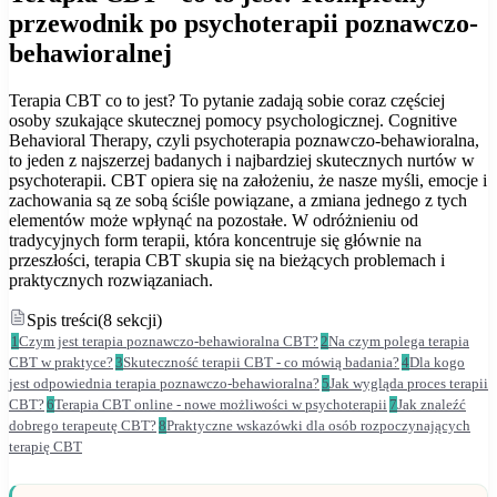
przewodnik po psychoterapii poznawczo-
behawioralnej
Terapia CBT co to jest? To pytanie zadają sobie coraz częściej
osoby szukające skutecznej pomocy psychologicznej. Cognitive
Behavioral Therapy, czyli psychoterapia poznawczo-behawioralna,
to jeden z najszerzej badanych i najbardziej skutecznych nurtów w
psychoterapii. CBT opiera się na założeniu, że nasze myśli, emocje i
zachowania są ze sobą ściśle powiązane, a zmiana jednego z tych
elementów może wpłynąć na pozostałe. W odróżnieniu od
tradycyjnych form terapii, która koncentruje się głównie na
przeszłości, terapia CBT skupia się na bieżących problemach i
praktycznych rozwiązaniach.
Spis treści
(
8
sekcji
)
1
Czym jest terapia poznawczo-behawioralna CBT?
2
Na czym polega terapia
CBT w praktyce?
3
Skuteczność terapii CBT - co mówią badania?
4
Dla kogo
jest odpowiednia terapia poznawczo-behawioralna?
5
Jak wygląda proces terapii
CBT?
6
Terapia CBT online - nowe możliwości w psychoterapii
7
Jak znaleźć
dobrego terapeutę CBT?
8
Praktyczne wskazówki dla osób rozpoczynających
terapię CBT