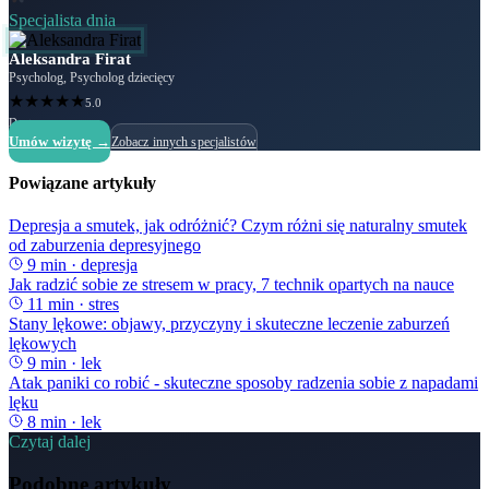
Specjalista dnia
Aleksandra Firat
Psycholog, Psycholog dziecięcy
★
★
★
★
★
5.0
Dostępny
Umów wizytę →
Zobacz innych specjalistów
Powiązane artykuły
Depresja a smutek, jak odróżnić? Czym różni się naturalny smutek
od zaburzenia depresyjnego
9
min ·
depresja
Jak radzić sobie ze stresem w pracy, 7 technik opartych na nauce
11
min ·
stres
Stany lękowe: objawy, przyczyny i skuteczne leczenie zaburzeń
lękowych
9
min ·
lek
Atak paniki co robić - skuteczne sposoby radzenia sobie z napadami
lęku
8
min ·
lek
Czytaj dalej
Podobne artykuły