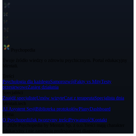
Psycho
pedia
Twoje źródło wiedzy o zdrowiu psychicznym. Portal edukacyjny
Mentali.
Treści
Psychologia dla każdego
Samorozwój
Fakty vs Mity
Testy
przesiewowe
Zasięg działania
Specjaliści
Znajdź specjalistę
Umów wizytę
Czat z terapeutą
Specjalista dnia
Mentali.tech
AI Asystent Sesji
Biblioteka protokołów
Plany
Dashboard
Firma
O Psychopedii
Jak tworzymy treści
Prywatność
Kontakt
© 2026 Psychopedia by Mentali Sp. z o.o.
Treści mają charakter
edukacyjny i nie zastępują profesjonalnej diagnozy.