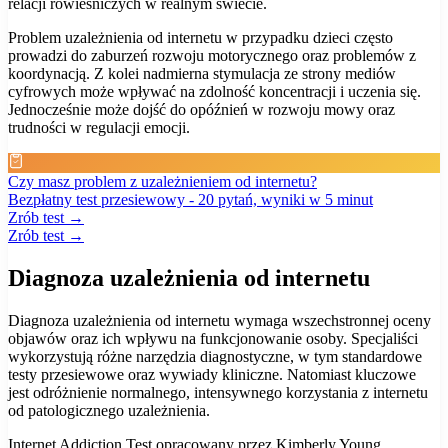
relacji rówieśniczych w realnym świecie.
Problem uzależnienia od internetu w przypadku dzieci często
prowadzi do zaburzeń rozwoju motorycznego oraz problemów z
koordynacją. Z kolei nadmierna stymulacja ze strony mediów
cyfrowych może wpływać na zdolność koncentracji i uczenia się.
Jednocześnie może dojść do opóźnień w rozwoju mowy oraz
trudności w regulacji emocji.
Czy masz problem z uzależnieniem od internetu?
Bezpłatny test przesiewowy - 20 pytań, wyniki w 5 minut
Zrób test →
Zrób test →
Diagnoza uzależnienia od internetu
Diagnoza uzależnienia od internetu wymaga wszechstronnej oceny
objawów oraz ich wpływu na funkcjonowanie osoby. Specjaliści
wykorzystują różne narzędzia diagnostyczne, w tym standardowe
testy przesiewowe oraz wywiady kliniczne. Natomiast kluczowe
jest odróżnienie normalnego, intensywnego korzystania z internetu
od patologicznego uzależnienia.
Internet Addiction Test opracowany przez Kimberly Young