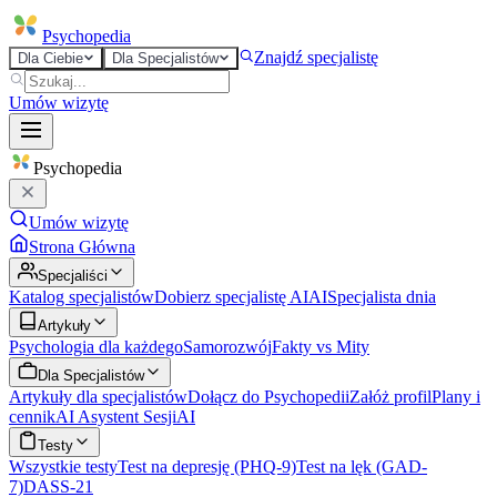
Psycho
pedia
Znajdź specjalistę
Dla Ciebie
Dla Specjalistów
Umów wizytę
Psycho
pedia
Umów wizytę
Strona Główna
Specjaliści
Katalog specjalistów
Dobierz specjalistę AI
AI
Specjalista dnia
Artykuły
Psychologia dla każdego
Samorozwój
Fakty vs Mity
Dla Specjalistów
Artykuły dla specjalistów
Dołącz do Psychopedii
Załóż profil
Plany i
cennik
AI Asystent Sesji
AI
Testy
Wszystkie testy
Test na depresję (PHQ-9)
Test na lęk (GAD-
7)
DASS-21