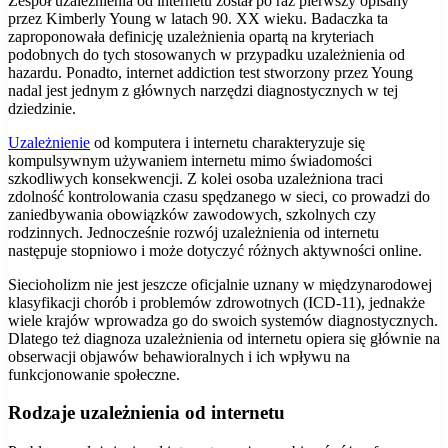
Zespół uzależnienia od internetu został po raz pierwszy opisany
przez Kimberly Young w latach 90. XX wieku. Badaczka ta
zaproponowała definicję uzależnienia opartą na kryteriach
podobnych do tych stosowanych w przypadku uzależnienia od
hazardu. Ponadto, internet addiction test stworzony przez Young
nadal jest jednym z głównych narzędzi diagnostycznych w tej
dziedzinie.
Uzależnienie
od komputera i internetu charakteryzuje się
kompulsywnym używaniem internetu mimo świadomości
szkodliwych konsekwencji. Z kolei osoba uzależniona traci
zdolność kontrolowania czasu spędzanego w sieci, co prowadzi do
zaniedbywania obowiązków zawodowych, szkolnych czy
rodzinnych. Jednocześnie rozwój uzależnienia od internetu
następuje stopniowo i może dotyczyć różnych aktywności online.
Siecioholizm nie jest jeszcze oficjalnie uznany w międzynarodowej
klasyfikacji chorób i problemów zdrowotnych (ICD-11), jednakże
wiele krajów wprowadza go do swoich systemów diagnostycznych.
Dlatego też diagnoza uzależnienia od internetu opiera się głównie na
obserwacji objawów behawioralnych i ich wpływu na
funkcjonowanie społeczne.
Rodzaje uzależnienia od internetu