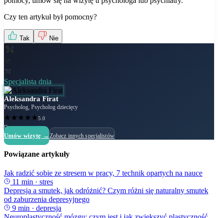
pomocy, umów się na wizytę u psychologa lub psychiatry.
Czy ten artykuł był pomocny?
Tak
Nie
Specjalista dnia
Aleksandra Firat
Psycholog, Psycholog dziecięcy
★
★
★
★
★
5.0
Dostępny
Umów wizytę →
Zobacz innych specjalistów
Powiązane artykuły
Jak radzić sobie ze stresem w pracy, 7 technik opartych na nauce
11
min ·
stres
Depresja a smutek, jak odróżnić? Czym różni się naturalny smutek
od zaburzenia depresyjnego
9
min ·
depresja
Neuroplastyczność mózgu: czym jest i jak zwiększyć plastyczność