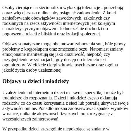
Osoby cierpiące na siecioholizm wykazują tolerancję - potrzebują
coraz więcej czasu online, aby osiągnąć zadowolenie. Z kolei
zaniedbywanie obowiązków zawodowych, szkolnych czy
rodzinnych na rzecz aktywności internetowych jest kolejnym
charakterystycznym objawem. Jednocześnie dochodzi do
pogorszenia relacji z bliskimi oraz izolacji społecznej.
Objawy somatyczne mogą obejmować zaburzenia snu, bóle głowy,
problemy z kręgosłupem oraz zmęczenie oczu. Natomiast zmiany
emocjonalne manifestują się jako drażliwość, niepokój czy
przygnębienie w sytuacjach, gdy dostęp do internetu jest
ograniczony. W efekcie cierpi zdrowie psychiczne oraz ogólna
jakość życia osoby uzależnionej.
Objawy u dzieci i młodzieży
Uzależnienie od internetu u dzieci ma swoją specyfikę i może być
trudniejsze do rozpoznania. Dzieci i młodzież często okłamują
rodziców co do czasu korzystania z sieci lub potrafią ukrywać swoje
aktywności online. Ponadto można zaobserwować spadek wyników
w nauce, unikanie aktywności fizycznych oraz rezygnację z
wcześniejszych zainteresowań.
W przypadku dzieci szczególnie niepokojące są zmiany w