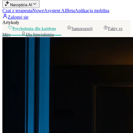
Narzędzia AI
Czat z terapeutą
Nowe
Asystent AI
Beta
Aplikacja mobilna
Zaloguj się
Artykuły
Psychologia dla każdego
Samorozwój
Fakty vs
Mity
Dla Specjalistów