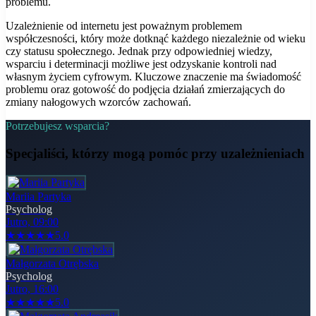
problemu.
Uzależnienie od internetu jest poważnym problemem
współczesności, który może dotknąć każdego niezależnie od wieku
czy statusu społecznego. Jednak przy odpowiedniej wiedzy,
wsparciu i determinacji możliwe jest odzyskanie kontroli nad
własnym życiem cyfrowym. Kluczowe znaczenie ma świadomość
problemu oraz gotowość do podjęcia działań zmierzających do
zmiany nałogowych wzorców zachowań.
Potrzebujesz wsparcia?
Specjaliści, którzy mogą pomóc
przy uzależnieniach
Mariia Partyka
Psycholog
Jutro, 09:00
★
★
★
★
★
5.0
Małgorzata Otrębska
Psycholog
Jutro, 16:00
★
★
★
★
★
5.0