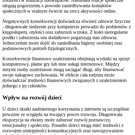
trudności w realizacji obowiązków. Natomiast relacje społeczne
ulegają pogorszeniu z powodu zaniedbywania kontaktów
społecznych w realnym świecie na rzecz aktywności online.
Negatywnych konsekwencji doświadcza również zdrowie fizyczne
- długotrwałe siedzenie przy komputerze prowadzi do problemów z
kręgosłupem, otyłości oraz zaburzeń wzroku. Z kolei nieregularne
posiłki i zaburzenia snu dodatkowo pogarszają stan zdrowia.
Jednocześnie może dojść do zaniedbania higieny osobistej oraz
podstawowych potrzeb fizjologicznych.
Konsekwencje finansowe uzależnienia obejmują wydatki na sprzęt
komputerowy, płatne gry lub inne usługi internetowe. Między
innymi osoby uzależnione mogą zaciągać długi, aby finansować
swoje nałogowe zachowania. W efekcie cała rodzina może
doświadczać trudności finansowych związanych z uzależnieniem
jednego z jej członków.
Wpływ na rozwój dzieci
U dzieci skutki nadmiernego korzystania z internetu są szczególnie
poważne ze względu na trwający proces rozwoju. Długotrwała
ekspozycja na ekrany może zaburzać rozwój poznawczy,
emocjonalny i społeczny. Ponadto dzieci mogą mieć trudności z
rozwojem umiejętności komunikacyjnych oraz nawiązywaniem