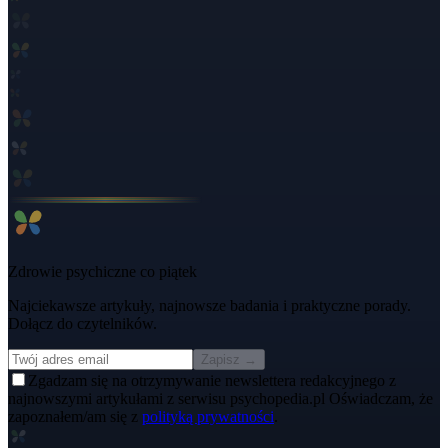
Zdrowie psychiczne co piątek
Najciekawsze artykuły, najnowsze badania i praktyczne porady.
Dołącz do czytelników.
Zapisz →
Zgadzam się na otrzymywanie newslettera redakcyjnego z
najnowszymi artykułami z serwisu psychopedia.pl Oświadczam, że
zapoznałem/am się z
polityką prywatności
.