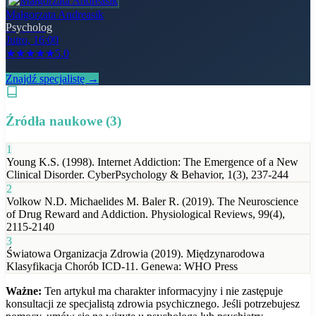
Małgorzata Andreasik
Psycholog
Jutro, 16:00
★
★
★
★
★
5.0
Znajdź specjalistę →
Źródła naukowe (
3
)
1
Young K.S. (1998). Internet Addiction: The Emergence of a New
Clinical Disorder. CyberPsychology & Behavior, 1(3), 237-244
2
Volkow N.D. Michaelides M. Baler R. (2019). The Neuroscience
of Drug Reward and Addiction. Physiological Reviews, 99(4),
2115-2140
3
Światowa Organizacja Zdrowia (2019). Międzynarodowa
Klasyfikacja Chorób ICD-11. Genewa: WHO Press
Ważne:
Ten artykuł ma charakter informacyjny i nie zastępuje
konsultacji ze specjalistą zdrowia psychicznego. Jeśli potrzebujesz