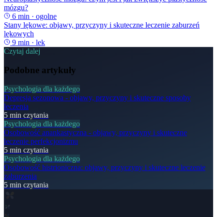
mózgu?
6
min ·
ogolne
Stany lękowe: objawy, przyczyny i skuteczne leczenie zaburzeń
lękowych
9
min ·
lek
Czytaj dalej
Podobne artykuły
Psychologia dla każdego
Depresja sezonowa - objawy, przyczyny i skuteczne sposoby
leczenia
5
min czytania
Psychologia dla każdego
Osobowość anankastyczna - objawy, przyczyny i skuteczne
leczenie perfekcjonizmu
5
min czytania
Psychologia dla każdego
Osobowość histrioniczna: objawy, przyczyny i skuteczne leczenie
zaburzenia
5
min czytania