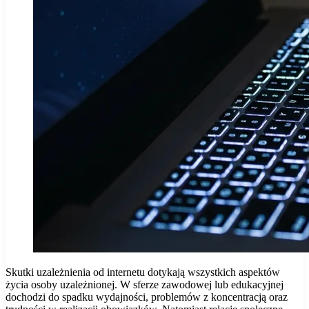
Skutki uzależnienia od internetu dotykają wszystkich aspektów
życia osoby uzależnionej. W sferze zawodowej lub edukacyjnej
dochodzi do spadku wydajności, problemów z koncentracją oraz