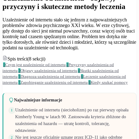
przyczyny i skuteczne metody leczenia
Uzależnienie od internetu stało się jednym z najpoważniejszych
problemów zdrowia psychicznego XXI wieku. W erze cyfrowej,
gdy dostęp do sieci jest niemal powszechny, coraz więcej osób traci
kontrolę nad czasem spędzanym online. Problem ten dotyka nie
tylko dorosłych, ale również dzieci i młodzież, którzy są szczególnie
podatni na uzależnienie od technologii.
Spis treści
(
8
sekcji
)
1
Czym jest uzależnienie od internetu
2
Przyczyny uzależnienia od
internetu
3
Objawy uzależnienia od internetu
4
Skutki uzależnienia od
internetu
5
Diagnoza uzależnienia od internetu
6
Leczenie uzależnienia od
internetu
7
Zapobieganie uzależnieniu od internetu
8
Kiedy szukać pomocy
Najważniejsze informacje
Uzależnienie od internetu (siecioholizm) po raz pierwszy opisała
1
Kimberly Young w latach 90. Zastosowała kryteria zbliżone do
uzależnienia od hazardu — utratę kontroli, tolerancję,
odstawienie.
Nie jest jeszcze oficjalnie uznane przez ICD–11 jako odrębne
2