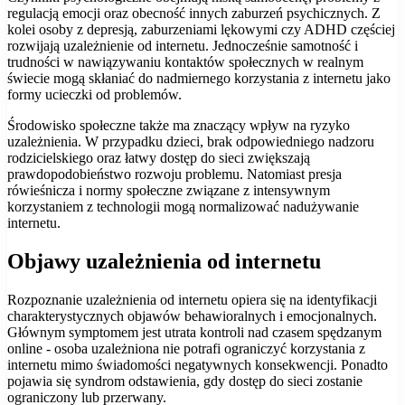
regulacją emocji oraz obecność innych zaburzeń psychicznych. Z
kolei osoby z depresją, zaburzeniami lękowymi czy ADHD częściej
rozwijają uzależnienie od internetu. Jednocześnie samotność i
trudności w nawiązywaniu kontaktów społecznych w realnym
świecie mogą skłaniać do nadmiernego korzystania z internetu jako
formy ucieczki od problemów.
Środowisko społeczne także ma znaczący wpływ na ryzyko
uzależnienia. W przypadku dzieci, brak odpowiedniego nadzoru
rodzicielskiego oraz łatwy dostęp do sieci zwiększają
prawdopodobieństwo rozwoju problemu. Natomiast presja
rówieśnicza i normy społeczne związane z intensywnym
korzystaniem z technologii mogą normalizować nadużywanie
internetu.
Objawy uzależnienia od internetu
Rozpoznanie uzależnienia od internetu opiera się na identyfikacji
charakterystycznych objawów behawioralnych i emocjonalnych.
Głównym symptomem jest utrata kontroli nad czasem spędzanym
online - osoba uzależniona nie potrafi ograniczyć korzystania z
internetu mimo świadomości negatywnych konsekwencji. Ponadto
pojawia się syndrom odstawienia, gdy dostęp do sieci zostanie
ograniczony lub przerwany.