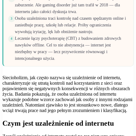
zaburzenie. Ale gaming disorder już tam trafił w 2018 — dla
internetu jako całości dyskusja trwa.
Osoba uzależniona traci kontrolę nad czasem spędzanym online i
3
zaniedbuje pracę, szkołę lub relacje. Próby ograniczenia
wywołują irytację, lęk lub obniżenie nastroju.
Leczenie łączy psychoterapię (CBT) z budowaniem zdrowych
4
nawyków offline. Cel to nie abstynencja — internet jest
niezbędny w pracy — lecz przywrócenie równowagi i
intencjonalnego użycia.
Siecioholizm, jak często nazywa się uzależnienie od internetu,
charakteryzuje się utratą kontroli nad korzystaniem z sieci oraz
pojawieniem się negatywnych konsekwencji w różnych obszarach
życia. Badania pokazują, że osoba uzależniona od internetu
wykazuje podobne wzorce zachowań jak osoby z innymi rodzajami
uzależnień. Natomiast zjawisko to jest stosunkowo nowe, dlatego
wciąż trwają prace nad jego pełnym zrozumieniem i klasyfikacją.
Czym jest uzależnienie od internetu