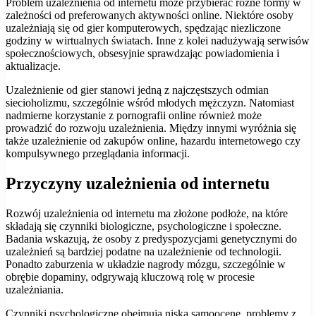
Problem uzależnienia od internetu może przybierać różne formy w
zależności od preferowanych aktywności online. Niektóre osoby
uzależniają się od gier komputerowych, spędzając niezliczone
godziny w wirtualnych światach. Inne z kolei nadużywają serwisów
społecznościowych, obsesyjnie sprawdzając powiadomienia i
aktualizacje.
Uzależnienie od gier stanowi jedną z najczęstszych odmian
siecioholizmu, szczególnie wśród młodych mężczyzn. Natomiast
nadmierne korzystanie z pornografii online również może
prowadzić do rozwoju uzależnienia. Między innymi wyróżnia się
także uzależnienie od zakupów online, hazardu internetowego czy
kompulsywnego przeglądania informacji.
Przyczyny uzależnienia od internetu
Rozwój uzależnienia od internetu ma złożone podłoże, na które
składają się czynniki biologiczne, psychologiczne i społeczne.
Badania wskazują, że osoby z predyspozycjami genetycznymi do
uzależnień są bardziej podatne na uzależnienie od technologii.
Ponadto zaburzenia w układzie nagrody mózgu, szczególnie w
obrębie dopaminy, odgrywają kluczową rolę w procesie
uzależniania.
Czynniki psychologiczne obejmują niską samoocenę, problemy z