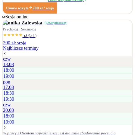
komunikacji czy stawianiu granic - dorosłych w kryzysach życiowych,
Umów wizytę
200
zł
/ sesja
doświadczających m.in. obniżonego nastroju, lęku, stresu, poczucia
zagubienia, trudności w relacjach
Sesja online
Monika
Zalewska
Zweryfikowany
Psycholog · Seksuolog
5.0
(
21
)
200 zl
/ sesja
Najbliższe terminy
czw
13.08
18:00
19:00
pon
17.08
18:30
19:30
czw
20.08
18:00
19:00
W pracy z klientem najważniejsze jest dla mnie zbudowanie poczucia