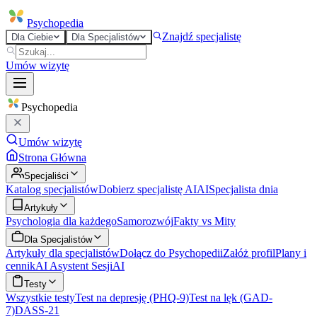
Psycho
pedia
Znajdź specjalistę
Dla Ciebie
Dla Specjalistów
Umów wizytę
Psycho
pedia
Umów wizytę
Strona Główna
Specjaliści
Katalog specjalistów
Dobierz specjalistę AI
AI
Specjalista dnia
Artykuły
Psychologia dla każdego
Samorozwój
Fakty vs Mity
Dla Specjalistów
Artykuły dla specjalistów
Dołącz do Psychopedii
Załóż profil
Plany i
cennik
AI Asystent Sesji
AI
Testy
Wszystkie testy
Test na depresję (PHQ-9)
Test na lęk (GAD-
7)
DASS-21