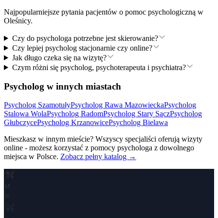
Najpopularniejsze pytania pacjentów o pomoc psychologiczną
w
Oleśnicy
.
Czy do psychologa potrzebne jest skierowanie?
Czy lepiej psycholog stacjonarnie czy online?
Jak długo czeka się na wizytę?
Czym różni się psycholog, psychoterapeuta i psychiatra?
Psycholog w innych miastach
Psycholog
Szamotuły
Psycholog
Rawa Mazowiecka
Psycholog
Stalowa Wola
Psycholog
Radom
Psycholog
Stary Sącz
Psycholog
Głubczyce
Psycholog
Krzanowice
Psycholog
Bielawa
Mieszkasz w innym mieście? Wszyscy specjaliści oferują wizyty
online - możesz korzystać z pomocy psychologa z dowolnego
miejsca w Polsce.
Zobacz pełny katalog →