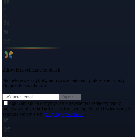
Zdrowie psychiczne co piątek
Najciekawsze artykuły, najnowsze badania i praktyczne porady.
Dołącz do czytelników.
Zapisz →
Zgadzam się na otrzymywanie newslettera redakcyjnego z
najnowszymi artykułami z serwisu psychopedia.pl Oświadczam, że
zapoznałem/am się z
polityką prywatności
.