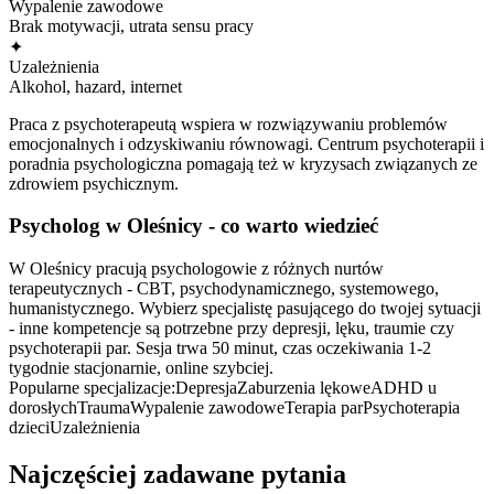
Wypalenie zawodowe
Brak motywacji, utrata sensu pracy
✦
Uzależnienia
Alkohol, hazard, internet
Praca z psychoterapeutą wspiera w rozwiązywaniu problemów
emocjonalnych i odzyskiwaniu równowagi. Centrum psychoterapii i
poradnia psychologiczna pomagają też w kryzysach związanych ze
zdrowiem psychicznym.
Psycholog
w Oleśnicy
- co warto wiedzieć
W Oleśnicy pracują psychologowie z różnych nurtów
terapeutycznych - CBT, psychodynamicznego, systemowego,
humanistycznego. Wybierz specjalistę pasującego do twojej sytuacji
- inne kompetencje są potrzebne przy depresji, lęku, traumie czy
psychoterapii par. Sesja trwa 50 minut, czas oczekiwania 1-2
tygodnie stacjonarnie, online szybciej.
Popularne specjalizacje:
Depresja
Zaburzenia lękowe
ADHD u
dorosłych
Trauma
Wypalenie zawodowe
Terapia par
Psychoterapia
dzieci
Uzależnienia
Najczęściej zadawane pytania