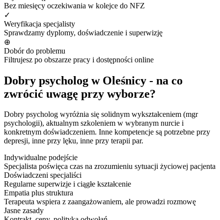
Bez miesięcy oczekiwania w kolejce do NFZ
✓
Weryfikacja specjalisty
Sprawdzamy dyplomy, doświadczenie i superwizję
⊕
Dobór do problemu
Filtrujesz po obszarze pracy i dostępności online
Dobry psycholog w Oleśnicy - na co
zwrócić uwagę przy wyborze?
Dobry psycholog wyróżnia się solidnym wykształceniem (mgr
psychologii), aktualnym szkoleniem w wybranym nurcie i
konkretnym doświadczeniem. Inne kompetencje są potrzebne przy
depresji, inne przy lęku, inne przy terapii par.
Indywidualne podejście
Specjalista poświęca czas na zrozumieniu sytuacji życiowej pacjenta
Doświadczeni specjaliści
Regularne superwizje i ciągłe kształcenie
Empatia plus struktura
Terapeuta wspiera z zaangażowaniem, ale prowadzi rozmowę
Jasne zasady
Kontrakt, ceny, polityka odwołań