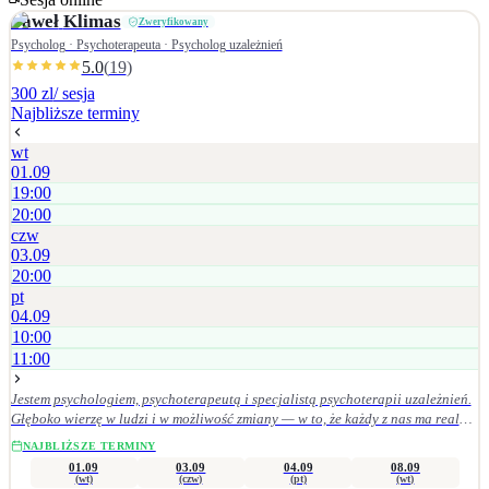
Paweł
Klimas
Zweryfikowany
Psycholog · Psychoterapeuta · Psycholog uzależnień
5.0
(
19
)
300 zl
/ sesja
Najbliższe terminy
wt
01.09
19:00
20:00
czw
03.09
20:00
pt
04.09
10:00
11:00
Jestem psychologiem, psychoterapeutą i specjalistą psychoterapii uzależnień.
Głęboko wierzę w ludzi i w możliwość zmiany — w to, że każdy z nas ma realny
wpływ na swoje życie, wystarczy w to uwierzyć i konsekwentnie działać w
NAJBLIŻSZE TERMINY
wybranym kierunku. Pomagam osobom mierzącym się z: • uzależnieniami
01.09
03.09
04.09
08.09
(alkohol, hazard, seksualność, media społecznościowe), • depresją, nerwicą,
(wt)
(czw)
(pt)
(wt)