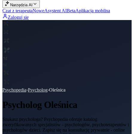
Narzędzia AI
Czat z terapeutą
Nowe
Asystent AI
Beta
Aplikacja mobilna
Zaloguj się
Psychopedia
›
Psycholog
›
Oleśnica
Psycholog
Oleśnica
Szukasz psychologa? Psychopedia oferuje katalog
zweryfikowanych specjalistów - psychologów, psychoterapeutów i
psychologów dzieci. Zapisz się na konsultację prywatnie - online