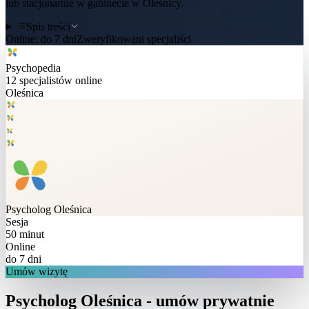
lub stacjonarnie w gabinecie w Oleśnicy.
Spis treści
Online:
do 7 dni
Zweryfikowani specjaliści
Psychopedia
12
specjalistów online
Oleśnica
Psycholog
Oleśnica
Sesja
50 minut
Online
do 7 dni
Umów wizytę
Psycholog Oleśnica - umów prywatnie