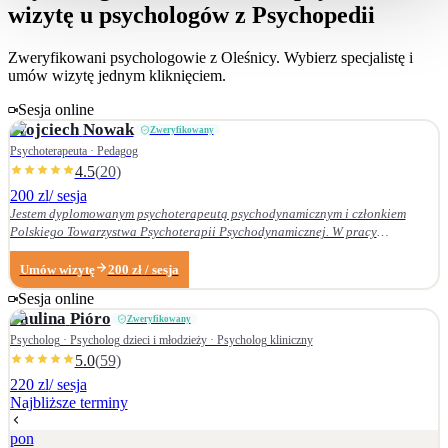
wizytę u psychologów z Psychopedii
Zweryfikowani psychologowie z
Oleśnicy
. Wybierz specjalistę i
umów wizytę jednym kliknięciem.
Sesja online
Wojciech
Nowak
Zweryfikowany
Psychoterapeuta · Pedagog
4.5
(
20
)
200 zl
/ sesja
Jestem dyplomowanym psychoterapeutą psychodynamicznym i członkiem
Polskiego Towarzystwa Psychoterapii Psychodynamicznej. W pracy
terapeutycznej wnikliwie słucham pacjenta i podążam za jego narracją. Moje
zainteresowania zawodowe obejmują przede wszystkim: • psychoterapię
Umów wizytę
200
zł
/ sesja
zaburzeń osobowości, • zaburzenia nerwicowe i lękowe, • problematykę relacji
Sesja online
małżeńskich i rodzinnych. Nie zajmuję się terapią uzależnień. Ukończyłem
Paulina
Pióro
Zweryfikowany
Wydział Nauk Pedagogicznych Dolnośląskiej Szkoły Wyższej we Wrocławiu —
w 2007 r. studia licencjackie (pedagogika rodzinna), a w 2009 r. magisterskie
Psycholog · Psycholog dzieci i młodzieży · Psycholog kliniczny
(resocjalizacja). W 2016 r. ukończyłem czteroletnie szkolenie z psychoterapii
5.0
(
59
)
psychodynamicznej w Krakowskim Centrum Psychodynamicznym, a w styczniu
220 zl
/ sesja
2020 r. uzyskałem dyplom psychoterapeuty psychodynamicznego. Od
Najbliższe terminy
ukończenia szkoły psychoterapii regularnie uczestniczę w konferencjach
naukowych organizowanych przez Polskie Towarzystwo Psychoterapii
pon