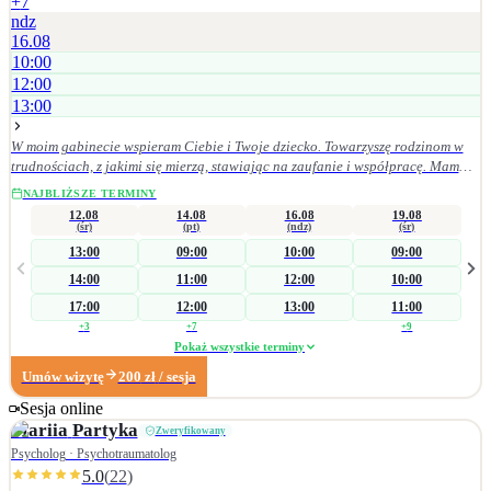
+
7
ndz
16.08
10:00
12:00
13:00
W moim gabinecie wspieram Ciebie i Twoje dziecko. Towarzyszę rodzinom w
trudnościach, z jakimi się mierzą, stawiając na zaufanie i współpracę. Mam
doświadczenie w pracy z różnorodnymi wyzwaniami rozwojowymi i
NAJBLIŻSZE TERMINY
emocjonalnymi u dzieci, młodzieży oraz osób dorosłych. Pracuję z osobami w
12.08
14.08
16.08
19.08
spektrum autyzmu, z ADHD, stanami lękowymi, depresją i zaburzeniami
(śr)
(pt)
(ndz)
(śr)
zachowania. Pomagam dorosłym w radzeniu sobie z codziennymi wyzwaniami
13:00
09:00
10:00
09:00
i w lepszym zrozumieniu siebie. Wierzę, że każda rodzina ma potencjał do
14:00
11:00
12:00
10:00
budowania bliskich i bezpiecznych relacji. Moim celem jest stworzenie
przestrzeni, w której dzieci czują się wysłuchane, a rodzice zyskują pewność, że
17:00
12:00
13:00
11:00
nie są w swoich trudnościach sami.
+
3
+
7
+
9
Pokaż wszystkie terminy
Umów wizytę
200
zł
/ sesja
Sesja online
Mariia
Partyka
Zweryfikowany
Psycholog · Psychotraumatolog
5.0
(
22
)