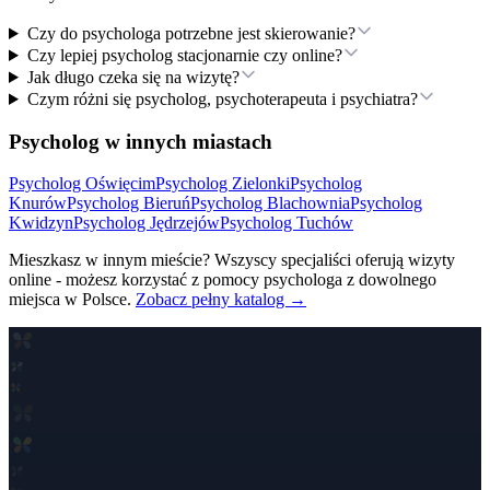
Czy do psychologa potrzebne jest skierowanie?
Czy lepiej psycholog stacjonarnie czy online?
Jak długo czeka się na wizytę?
Czym różni się psycholog, psychoterapeuta i psychiatra?
Psycholog w innych miastach
Psycholog
Oświęcim
Psycholog
Zielonki
Psycholog
Knurów
Psycholog
Bieruń
Psycholog
Blachownia
Psycholog
Kwidzyn
Psycholog
Jędrzejów
Psycholog
Tuchów
Mieszkasz w innym mieście? Wszyscy specjaliści oferują wizyty
online - możesz korzystać z pomocy psychologa z dowolnego
miejsca w Polsce.
Zobacz pełny katalog →