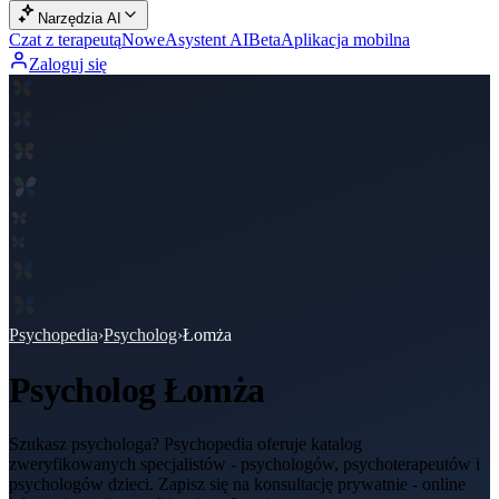
Narzędzia AI
Czat z terapeutą
Nowe
Asystent AI
Beta
Aplikacja mobilna
Zaloguj się
Psychopedia
›
Psycholog
›
Łomża
Psycholog
Łomża
Szukasz psychologa? Psychopedia oferuje katalog
zweryfikowanych specjalistów - psychologów, psychoterapeutów i
psychologów dzieci. Zapisz się na konsultację prywatnie - online