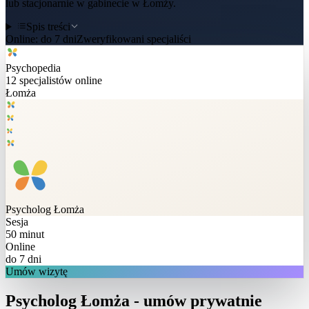
lub stacjonarnie w gabinecie w Łomży.
Spis treści
Online:
do 7 dni
Zweryfikowani specjaliści
Psychopedia
12
specjalistów online
Łomża
Psycholog
Łomża
Sesja
50 minut
Online
do 7 dni
Umów wizytę
Psycholog Łomża - umów prywatnie