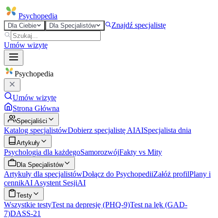
Psycho
pedia
Znajdź specjalistę
Dla Ciebie
Dla Specjalistów
Umów wizytę
Psycho
pedia
Umów wizytę
Strona Główna
Specjaliści
Katalog specjalistów
Dobierz specjalistę AI
AI
Specjalista dnia
Artykuły
Psychologia dla każdego
Samorozwój
Fakty vs Mity
Dla Specjalistów
Artykuły dla specjalistów
Dołącz do Psychopedii
Załóż profil
Plany i
cennik
AI Asystent Sesji
AI
Testy
Wszystkie testy
Test na depresję (PHQ-9)
Test na lęk (GAD-
7)
DASS-21