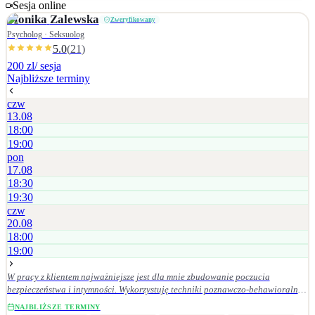
zagubienia, trudności w relacjach
Sesja online
Monika
Zalewska
Zweryfikowany
Psycholog · Seksuolog
5.0
(
21
)
200 zl
/ sesja
Najbliższe terminy
czw
13.08
18:00
19:00
pon
17.08
18:30
19:30
czw
20.08
18:00
19:00
W pracy z klientem najważniejsze jest dla mnie zbudowanie poczucia
bezpieczeństwa i intymności. Wykorzystuję techniki poznawczo-behawioralne,
podejście skoncentrowane na rozwiązaniach (TSR), polegające na
NAJBLIŻSZE TERMINY