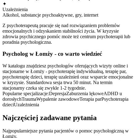
✦
Uzależnienia
Alkohol, substancje psychoaktywne, gry, internet
Z psychoterapeutą pracuje się nad rozwiązaniem problemów
emocjonalnych i odzyskaniem stabilności życia. W kryzysie
zdrowia psychicznego pomóc może też centrum psychoterapii lub
poradnia psychologiczna.
Psycholog
w Łomży
- co warto wiedzieć
W katalogu znajdziesz psychologów oferujących wizyty online i
stacjonarne w Łomży - psychoterapię indywidualną, terapię par,
psychoterapię dzieci, terapię uzależnień oraz wsparcie emocjonalne
w kryzysie. Standardowa sesja trwa 50 minut. Na termin
stacjonarny czeka się zwykle 1-2 tygodnie.
Popularne specjalizacje:
Depresja
Zaburzenia lękowe
ADHD u
dorosłych
Trauma
Wypalenie zawodowe
Terapia par
Psychoterapia
dzieci
Uzależnienia
Najczęściej zadawane pytania
Najpopularniejsze pytania pacjentów o pomoc psychologiczną
w
Łomży
.