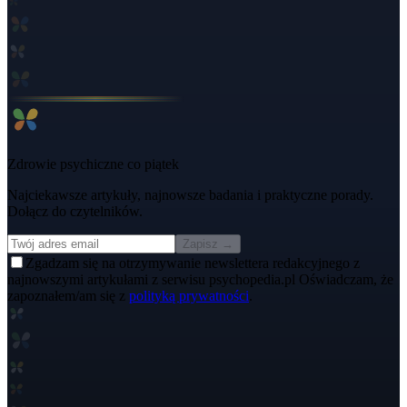
Zdrowie psychiczne co piątek
Najciekawsze artykuły, najnowsze badania i praktyczne porady.
Dołącz do czytelników.
Zapisz →
Zgadzam się na otrzymywanie newslettera redakcyjnego z
najnowszymi artykułami z serwisu psychopedia.pl Oświadczam, że
zapoznałem/am się z
polityką prywatności
.