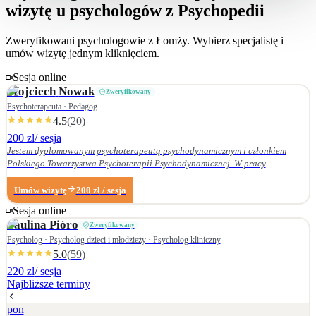
wizytę u psychologów z Psychopedii
Zweryfikowani psychologowie z
Łomży
. Wybierz specjalistę i
umów wizytę jednym kliknięciem.
Sesja online
Wojciech
Nowak
Zweryfikowany
Psychoterapeuta · Pedagog
4.5
(
20
)
200 zl
/ sesja
Jestem dyplomowanym psychoterapeutą psychodynamicznym i członkiem
Polskiego Towarzystwa Psychoterapii Psychodynamicznej. W pracy
terapeutycznej wnikliwie słucham pacjenta i podążam za jego narracją. Moje
zainteresowania zawodowe obejmują przede wszystkim: • psychoterapię
Umów wizytę
200
zł
/ sesja
zaburzeń osobowości, • zaburzenia nerwicowe i lękowe, • problematykę relacji
Sesja online
małżeńskich i rodzinnych. Nie zajmuję się terapią uzależnień. Ukończyłem
Paulina
Pióro
Zweryfikowany
Wydział Nauk Pedagogicznych Dolnośląskiej Szkoły Wyższej we Wrocławiu —
w 2007 r. studia licencjackie (pedagogika rodzinna), a w 2009 r. magisterskie
Psycholog · Psycholog dzieci i młodzieży · Psycholog kliniczny
(resocjalizacja). W 2016 r. ukończyłem czteroletnie szkolenie z psychoterapii
5.0
(
59
)
psychodynamicznej w Krakowskim Centrum Psychodynamicznym, a w styczniu
220 zl
/ sesja
2020 r. uzyskałem dyplom psychoterapeuty psychodynamicznego. Od
Najbliższe terminy
ukończenia szkoły psychoterapii regularnie uczestniczę w konferencjach
naukowych organizowanych przez Polskie Towarzystwo Psychoterapii
pon