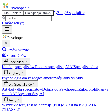
Psycho
pedia
Znajdź specjalistę
Dla Ciebie
Dla Specjalistów
Umów wizytę
Psycho
pedia
Umów wizytę
Strona Główna
Specjaliści
Katalog specjalistów
Dobierz specjalistę AI
AI
Specjalista dnia
Artykuły
Psychologia dla każdego
Samorozwój
Fakty vs Mity
Dla Specjalistów
Artykuły dla specjalistów
Dołącz do Psychopedii
Załóż profil
Plany i
cennik
AI Asystent Sesji
AI
Testy
Wszystkie testy
Test na depresję (PHQ-9)
Test na lęk (GAD-
7)
DASS-21