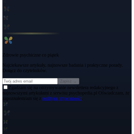
Zdrowie psychiczne co piątek
Najciekawsze artykuły, najnowsze badania i praktyczne porady.
Dołącz do czytelników.
Zapisz →
Zgadzam się na otrzymywanie newslettera redakcyjnego z
najnowszymi artykułami z serwisu psychopedia.pl Oświadczam, że
zapoznałem/am się z
polityką prywatności
.