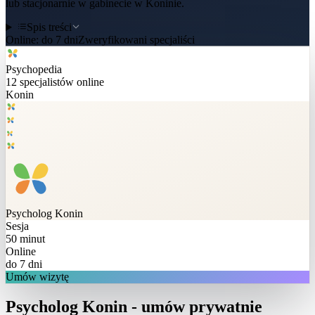
lub stacjonarnie w gabinecie w Koninie.
Spis treści
Online:
do 7 dni
Zweryfikowani specjaliści
Psychopedia
12
specjalistów online
Konin
Psycholog
Konin
Sesja
50 minut
Online
do 7 dni
Umów wizytę
Psycholog Konin - umów prywatnie