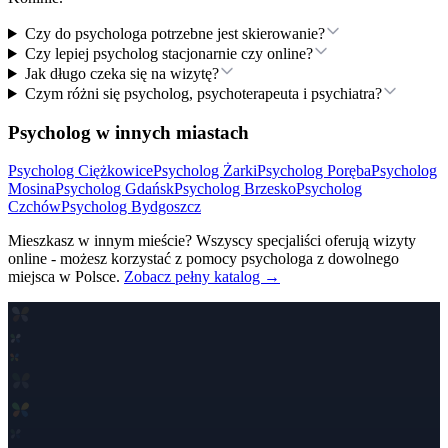
Czy do psychologa potrzebne jest skierowanie?
Czy lepiej psycholog stacjonarnie czy online?
Jak długo czeka się na wizytę?
Czym różni się psycholog, psychoterapeuta i psychiatra?
Psycholog w innych miastach
Psycholog
Ciężkowice
Psycholog
Żarki
Psycholog
Poręba
Psycholog
Mosina
Psycholog
Gdańsk
Psycholog
Brzesko
Psycholog
Czchów
Psycholog
Bydgoszcz
Mieszkasz w innym mieście? Wszyscy specjaliści oferują wizyty
online - możesz korzystać z pomocy psychologa z dowolnego
miejsca w Polsce.
Zobacz pełny katalog →