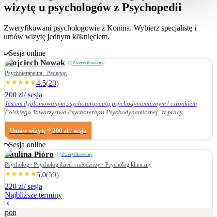
wizytę u psychologów z Psychopedii
Zweryfikowani psychologowie z
Konina
. Wybierz specjalistę i
umów wizytę jednym kliknięciem.
Sesja online
Wojciech
Nowak
Zweryfikowany
Psychoterapeuta · Pedagog
4.5
(
20
)
200 zl
/ sesja
Jestem dyplomowanym psychoterapeutą psychodynamicznym i członkiem
Polskiego Towarzystwa Psychoterapii Psychodynamicznej. W pracy
terapeutycznej wnikliwie słucham pacjenta i podążam za jego narracją. Moje
zainteresowania zawodowe obejmują przede wszystkim: • psychoterapię
Umów wizytę
200
zł
/ sesja
zaburzeń osobowości, • zaburzenia nerwicowe i lękowe, • problematykę relacji
Sesja online
małżeńskich i rodzinnych. Nie zajmuję się terapią uzależnień. Ukończyłem
Paulina
Pióro
Zweryfikowany
Wydział Nauk Pedagogicznych Dolnośląskiej Szkoły Wyższej we Wrocławiu —
w 2007 r. studia licencjackie (pedagogika rodzinna), a w 2009 r. magisterskie
Psycholog · Psycholog dzieci i młodzieży · Psycholog kliniczny
(resocjalizacja). W 2016 r. ukończyłem czteroletnie szkolenie z psychoterapii
5.0
(
59
)
psychodynamicznej w Krakowskim Centrum Psychodynamicznym, a w styczniu
220 zl
/ sesja
2020 r. uzyskałem dyplom psychoterapeuty psychodynamicznego. Od
Najbliższe terminy
ukończenia szkoły psychoterapii regularnie uczestniczę w konferencjach
naukowych organizowanych przez Polskie Towarzystwo Psychoterapii
pon