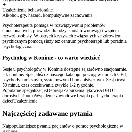
✦
Uzależnienia behawioralne
Alkohol, gry, hazard, kompulsywne zachowania
Psychoterapeuta pomaga w rozwiązywaniu problemów
emocjonalnych, prowadzi do odzyskania równowagi i wspiera
rozwój osobisty. W ostrych kryzysach związanych ze zdrowiem
psychicznym pomocą służy też centrum psychoterapii lub poradnia
psychologiczna.
Psycholog
w Koninie
- co warto wiedzieć
Sesje u psychologów w Koninie dostępne są zarówno stacjonarnie,
jak i online. Specjaliści z naszego katalogu pracują w nurtach CBT,
psychodynamicznym, systemowym i humanistycznym. Sesja trwa
50 minut, czas oczekiwania zwykle 1-2 tygodnie.
Popularne specjalizacje:
Depresja
Zaburzenia lękowe
ADHD u
dorosłych
Trauma
Wypalenie zawodowe
Terapia par
Psychoterapia
dzieci
Uzależnienia
Najczęściej zadawane pytania
Najpopularniejsze pytania pacjentów o pomoc psychologiczną
w
Koninie
.