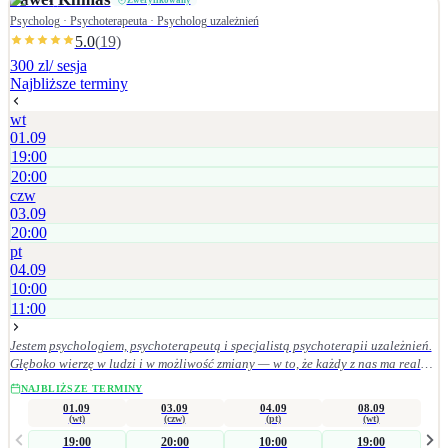
Zweryfikowany
Psycholog · Psychoterapeuta · Psycholog uzależnień
5.0
(
19
)
300 zl
/ sesja
Najbliższe terminy
wt
01.09
19:00
20:00
czw
03.09
20:00
pt
04.09
10:00
11:00
Jestem psychologiem, psychoterapeutą i specjalistą psychoterapii uzależnień.
Głęboko wierzę w ludzi i w możliwość zmiany — w to, że każdy z nas ma realny
wpływ na swoje życie, wystarczy w to uwierzyć i konsekwentnie działać w
NAJBLIŻSZE TERMINY
wybranym kierunku. Pomagam osobom mierzącym się z: • uzależnieniami
01.09
03.09
04.09
08.09
(alkohol, hazard, seksualność, media społecznościowe), • depresją, nerwicą,
(wt)
(czw)
(pt)
(wt)
zaburzeniami lękowymi i stresem, • zespołem stresu pourazowego (PTSD). Sesje
19:00
20:00
10:00
19:00