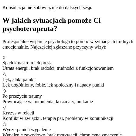
Konsultacja nie zobowiązuje do dalszych sesji.
W jakich sytuacjach pomoże Ci
psychoterapeuta?
Profesjonalne wsparcie psychologa to pomoc w sytuacjach trudnych
emocjonalnie. Najczęściej zgłaszane przyczyny wizyt:
○
Spadek nastroju i depresja
Utrata energii, brak radości, trudności z funkcjonowaniem
△
Lęk, ataki paniki
Lęk uogólniony, fobie, lęk społeczny i napady paniki
◇
Po przeżyciu traumy
Powracające wspomnienia, koszmary, unikanie
▽
Kryzys w relacji
Konflikt w związku, terapia par, problemy w komunikacji
☆
Wyczerpanie i wypalenie
Wypalenie zawodowe, brak motywacji, chroniczne zmęczenie