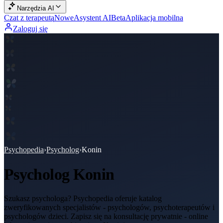
Narzędzia AI
Czat z terapeutą
Nowe
Asystent AI
Beta
Aplikacja mobilna
Zaloguj się
Psychopedia
›
Psycholog
›
Konin
Psycholog
Konin
Szukasz psychologa? Psychopedia oferuje katalog
zweryfikowanych specjalistów - psychologów, psychoterapeutów i
psychologów dzieci. Zapisz się na konsultację prywatnie - online