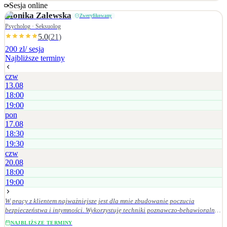
zagubienia, trudności w relacjach
Sesja online
Monika
Zalewska
Zweryfikowany
Psycholog · Seksuolog
5.0
(
21
)
200 zl
/ sesja
Najbliższe terminy
czw
13.08
18:00
19:00
pon
17.08
18:30
19:30
czw
20.08
18:00
19:00
W pracy z klientem najważniejsze jest dla mnie zbudowanie poczucia
bezpieczeństwa i intymności. Wykorzystuję techniki poznawczo-behawioralne,
podejście skoncentrowane na rozwiązaniach (TSR), polegające na
NAJBLIŻSZE TERMINY