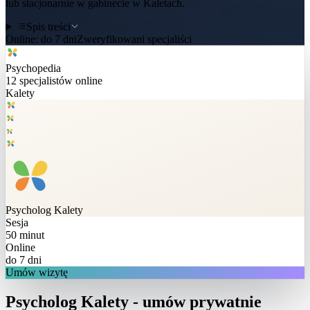
lub stacjonarnie w gabinecie w Kaletach.
Spis treści
Online:
do 7 dni
Zweryfikowani specjaliści
Psychopedia
12
specjalistów online
Kalety
Psycholog
Kalety
Sesja
50 minut
Online
do 7 dni
Umów wizytę
Psycholog Kalety - umów prywatnie