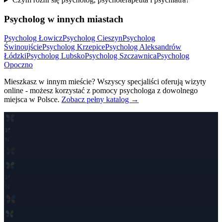
Psycholog w innych miastach
Psycholog
Łowicz
Psycholog
Cieszyn
Psycholog
Świnoujście
Psycholog
Krzepice
Psycholog
Aleksandrów
Łódzki
Psycholog
Lubsko
Psycholog
Szczawnica
Psycholog
Opoczno
Mieszkasz w innym mieście? Wszyscy specjaliści oferują wizyty
online - możesz korzystać z pomocy psychologa z dowolnego
miejsca w Polsce.
Zobacz pełny katalog →