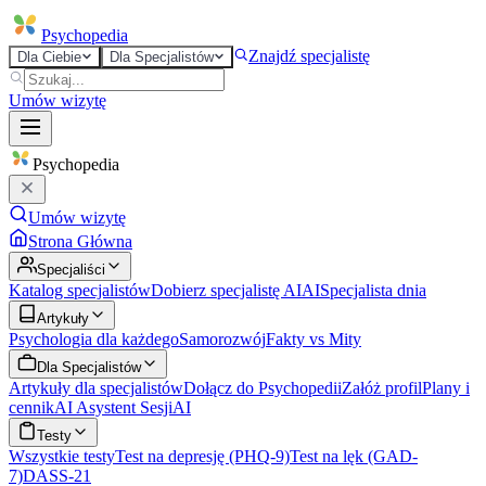
Psycho
pedia
Znajdź specjalistę
Dla Ciebie
Dla Specjalistów
Umów wizytę
Psycho
pedia
Umów wizytę
Strona Główna
Specjaliści
Katalog specjalistów
Dobierz specjalistę AI
AI
Specjalista dnia
Artykuły
Psychologia dla każdego
Samorozwój
Fakty vs Mity
Dla Specjalistów
Artykuły dla specjalistów
Dołącz do Psychopedii
Załóż profil
Plany i
cennik
AI Asystent Sesji
AI
Testy
Wszystkie testy
Test na depresję (PHQ-9)
Test na lęk (GAD-
7)
DASS-21