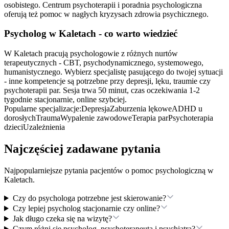
osobistego. Centrum psychoterapii i poradnia psychologiczna
oferują też pomoc w nagłych kryzysach zdrowia psychicznego.
Psycholog
w Kaletach
- co warto wiedzieć
W Kaletach pracują psychologowie z różnych nurtów
terapeutycznych - CBT, psychodynamicznego, systemowego,
humanistycznego. Wybierz specjalistę pasującego do twojej sytuacji
- inne kompetencje są potrzebne przy depresji, lęku, traumie czy
psychoterapii par. Sesja trwa 50 minut, czas oczekiwania 1-2
tygodnie stacjonarnie, online szybciej.
Popularne specjalizacje:
Depresja
Zaburzenia lękowe
ADHD u
dorosłych
Trauma
Wypalenie zawodowe
Terapia par
Psychoterapia
dzieci
Uzależnienia
Najczęściej zadawane pytania
Najpopularniejsze pytania pacjentów o pomoc psychologiczną
w
Kaletach
.
Czy do psychologa potrzebne jest skierowanie?
Czy lepiej psycholog stacjonarnie czy online?
Jak długo czeka się na wizytę?
Czym różni się psycholog, psychoterapeuta i psychiatra?