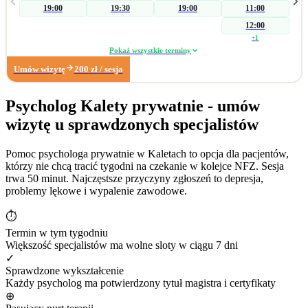
19:00
19:30
19:00
11:00
przyczyn zaburzenia, a następnie koncentruję się na czynnikach
psychogennych. W zakresie wsparcia seksuologicznego pomagam parom i
12:00
osobom indywidualnym podczas konfliktów wpływających na ich seksualność.
+
1
Pracuję również z: • zaburzeniami libido (hiperlibidemia, hipolibidemia), •
Pokaż wszystkie terminy
chorobami somatycznymi takimi jak pochwica, wulwodynia, • uzależnieniami
Umów wizytę
200
zł
/ sesja
od pornografii oraz masturbacji, • wpływem substancji psychoaktywnych na
seksualność. Poza obszarem seksuologicznym wspieram osoby z trudnościami
w radzeniu sobie z: • zarządzaniem trudnymi emocjami, • relacjami
Psycholog Kalety prywatnie - umów
społecznymi, • sytuacjami kryzysowymi i stresem adaptacyjnym, • obniżonym
wizytę u sprawdzonych specjalistów
nastrojem i lękiem. Dzięki wieloletniemu doświadczeniu w biznesie zapraszam
również na konsultacje dotyczące: • wypalenia zawodowego, • kryzysu
związanego z długotrwałym poszukiwaniem pracy, • stresu związanego ze
Pomoc psychologa prywatnie w Kaletach to opcja dla pacjentów,
zmianą zawodową. Moje największe sukcesy zawodowe: • terapia
którzy nie chcą tracić tygodni na czekanie w kolejce NFZ. Sesja
krótkoterminowa, której efektem było dokonanie coming outu w rodzinie, •
trwa 50 minut. Najczęstsze przyczyny zgłoszeń to depresja,
diagnoza wytrysku wstecznego, • diagnoza pochwicy.
problemy lękowe i wypalenie zawodowe.
⏱
Termin w tym tygodniu
Większość specjalistów ma wolne sloty w ciągu 7 dni
✓
Sprawdzone wykształcenie
Każdy psycholog ma potwierdzony tytuł magistra i certyfikaty
⊕