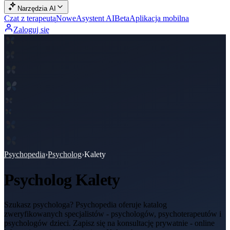
Narzędzia AI
Czat z terapeutą
Nowe
Asystent AI
Beta
Aplikacja mobilna
Zaloguj się
Psychopedia
›
Psycholog
›
Kalety
Psycholog
Kalety
Szukasz psychologa? Psychopedia oferuje katalog
zweryfikowanych specjalistów - psychologów, psychoterapeutów i
psychologów dzieci. Zapisz się na konsultację prywatnie - online