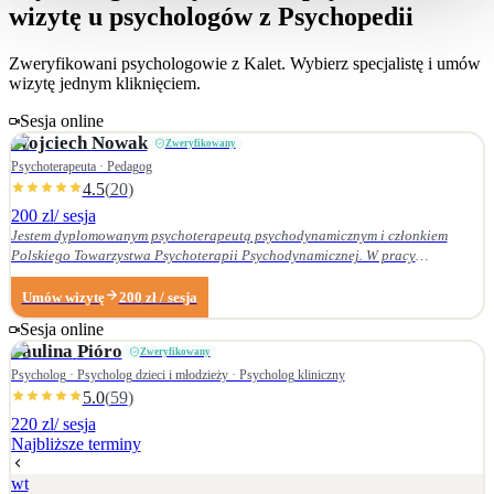
wizytę u psychologów z Psychopedii
Zweryfikowani psychologowie z
Kalet
. Wybierz specjalistę i umów
wizytę jednym kliknięciem.
Sesja online
Wojciech
Nowak
Zweryfikowany
Psychoterapeuta · Pedagog
4.5
(
20
)
200 zl
/ sesja
Jestem dyplomowanym psychoterapeutą psychodynamicznym i członkiem
Polskiego Towarzystwa Psychoterapii Psychodynamicznej. W pracy
terapeutycznej wnikliwie słucham pacjenta i podążam za jego narracją. Moje
zainteresowania zawodowe obejmują przede wszystkim: • psychoterapię
Umów wizytę
200
zł
/ sesja
zaburzeń osobowości, • zaburzenia nerwicowe i lękowe, • problematykę relacji
Sesja online
małżeńskich i rodzinnych. Nie zajmuję się terapią uzależnień. Ukończyłem
Paulina
Pióro
Zweryfikowany
Wydział Nauk Pedagogicznych Dolnośląskiej Szkoły Wyższej we Wrocławiu —
w 2007 r. studia licencjackie (pedagogika rodzinna), a w 2009 r. magisterskie
Psycholog · Psycholog dzieci i młodzieży · Psycholog kliniczny
(resocjalizacja). W 2016 r. ukończyłem czteroletnie szkolenie z psychoterapii
5.0
(
59
)
psychodynamicznej w Krakowskim Centrum Psychodynamicznym, a w styczniu
220 zl
/ sesja
2020 r. uzyskałem dyplom psychoterapeuty psychodynamicznego. Od
Najbliższe terminy
ukończenia szkoły psychoterapii regularnie uczestniczę w konferencjach
naukowych organizowanych przez Polskie Towarzystwo Psychoterapii
wt