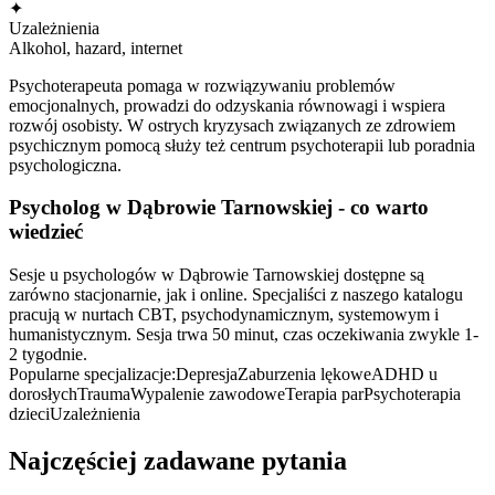
✦
Uzależnienia
Alkohol, hazard, internet
Psychoterapeuta pomaga w rozwiązywaniu problemów
emocjonalnych, prowadzi do odzyskania równowagi i wspiera
rozwój osobisty. W ostrych kryzysach związanych ze zdrowiem
psychicznym pomocą służy też centrum psychoterapii lub poradnia
psychologiczna.
Psycholog
w Dąbrowie Tarnowskiej
- co warto
wiedzieć
Sesje u psychologów w Dąbrowie Tarnowskiej dostępne są
zarówno stacjonarnie, jak i online. Specjaliści z naszego katalogu
pracują w nurtach CBT, psychodynamicznym, systemowym i
humanistycznym. Sesja trwa 50 minut, czas oczekiwania zwykle 1-
2 tygodnie.
Popularne specjalizacje:
Depresja
Zaburzenia lękowe
ADHD u
dorosłych
Trauma
Wypalenie zawodowe
Terapia par
Psychoterapia
dzieci
Uzależnienia
Najczęściej zadawane pytania