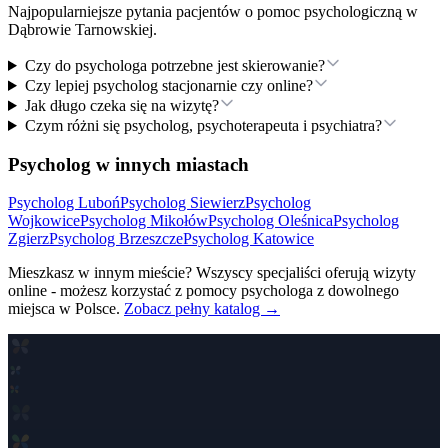
Najpopularniejsze pytania pacjentów o pomoc psychologiczną
w
Dąbrowie Tarnowskiej
.
Czy do psychologa potrzebne jest skierowanie?
Czy lepiej psycholog stacjonarnie czy online?
Jak długo czeka się na wizytę?
Czym różni się psycholog, psychoterapeuta i psychiatra?
Psycholog w innych miastach
Psycholog
Luboń
Psycholog
Siewierz
Psycholog
Wojkowice
Psycholog
Mikołów
Psycholog
Oleśnica
Psycholog
Zgierz
Psycholog
Brzeszcze
Psycholog
Katowice
Mieszkasz w innym mieście? Wszyscy specjaliści oferują wizyty
online - możesz korzystać z pomocy psychologa z dowolnego
miejsca w Polsce.
Zobacz pełny katalog →