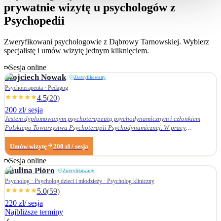
prywatnie wizytę u psychologów z
Psychopedii
Zweryfikowani psychologowie z
Dąbrowy Tarnowskiej
. Wybierz
specjalistę i umów wizytę jednym kliknięciem.
Sesja online
Wojciech
Nowak
Zweryfikowany
Psychoterapeuta · Pedagog
4.5
(
20
)
200 zl
/ sesja
Jestem dyplomowanym psychoterapeutą psychodynamicznym i członkiem
Polskiego Towarzystwa Psychoterapii Psychodynamicznej. W pracy
terapeutycznej wnikliwie słucham pacjenta i podążam za jego narracją. Moje
zainteresowania zawodowe obejmują przede wszystkim: • psychoterapię
Umów wizytę
200
zł
/ sesja
zaburzeń osobowości, • zaburzenia nerwicowe i lękowe, • problematykę relacji
Sesja online
małżeńskich i rodzinnych. Nie zajmuję się terapią uzależnień. Ukończyłem
Paulina
Pióro
Zweryfikowany
Wydział Nauk Pedagogicznych Dolnośląskiej Szkoły Wyższej we Wrocławiu —
w 2007 r. studia licencjackie (pedagogika rodzinna), a w 2009 r. magisterskie
Psycholog · Psycholog dzieci i młodzieży · Psycholog kliniczny
(resocjalizacja). W 2016 r. ukończyłem czteroletnie szkolenie z psychoterapii
5.0
(
59
)
psychodynamicznej w Krakowskim Centrum Psychodynamicznym, a w styczniu
220 zl
/ sesja
2020 r. uzyskałem dyplom psychoterapeuty psychodynamicznego. Od
Najbliższe terminy
ukończenia szkoły psychoterapii regularnie uczestniczę w konferencjach