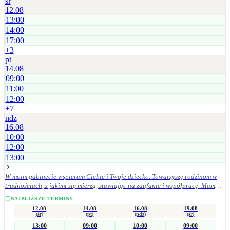
śr
12.08
13:00
14:00
17:00
+
3
pt
14.08
09:00
11:00
12:00
+
7
ndz
16.08
10:00
12:00
13:00
W moim gabinecie wspieram Ciebie i Twoje dziecko. Towarzyszę rodzinom w
trudnościach, z jakimi się mierzą, stawiając na zaufanie i współpracę. Mam
doświadczenie w pracy z różnorodnymi wyzwaniami rozwojowymi i
NAJBLIŻSZE TERMINY
emocjonalnymi u dzieci, młodzieży oraz osób dorosłych. Pracuję z osobami w
12.08
14.08
16.08
19.08
spektrum autyzmu, z ADHD, stanami lękowymi, depresją i zaburzeniami
(śr)
(pt)
(ndz)
(śr)
zachowania. Pomagam dorosłym w radzeniu sobie z codziennymi wyzwaniami
13:00
09:00
10:00
09:00