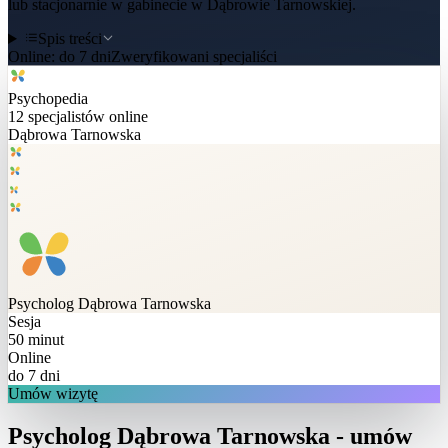
lub stacjonarnie w gabinecie w Dąbrowie Tarnowskiej.
Spis treści
Online:
do 7 dni
Zweryfikowani specjaliści
Psychopedia
12
specjalistów online
Dąbrowa Tarnowska
Psycholog
Dąbrowa Tarnowska
Sesja
50 minut
Online
do 7 dni
Umów wizytę
Psycholog Dąbrowa Tarnowska - umów