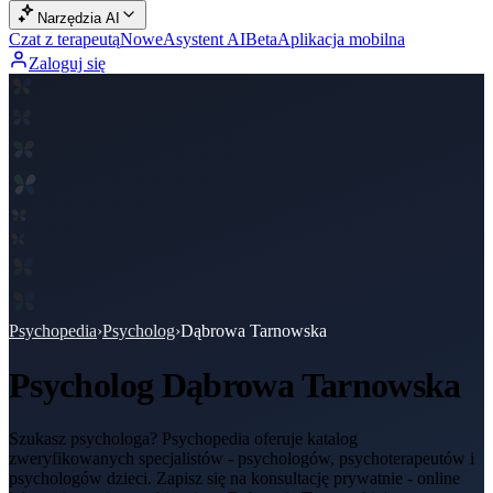
Narzędzia AI
Czat z terapeutą
Nowe
Asystent AI
Beta
Aplikacja mobilna
Zaloguj się
Psychopedia
›
Psycholog
›
Dąbrowa Tarnowska
Psycholog
Dąbrowa Tarnowska
Szukasz psychologa? Psychopedia oferuje katalog
zweryfikowanych specjalistów - psychologów, psychoterapeutów i
psychologów dzieci. Zapisz się na konsultację prywatnie - online