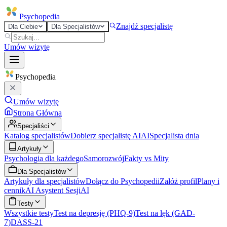
Psycho
pedia
Znajdź specjalistę
Dla Ciebie
Dla Specjalistów
Umów wizytę
Psycho
pedia
Umów wizytę
Strona Główna
Specjaliści
Katalog specjalistów
Dobierz specjalistę AI
AI
Specjalista dnia
Artykuły
Psychologia dla każdego
Samorozwój
Fakty vs Mity
Dla Specjalistów
Artykuły dla specjalistów
Dołącz do Psychopedii
Załóż profil
Plany i
cennik
AI Asystent Sesji
AI
Testy
Wszystkie testy
Test na depresję (PHQ-9)
Test na lęk (GAD-
7)
DASS-21