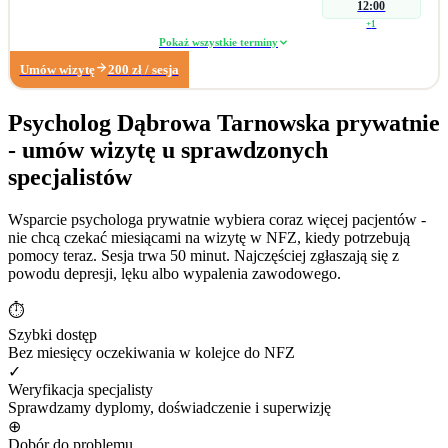
psychogennych. W zakresie wsparcia seksuologicznego pomagam parom i
12:00
osobom indywidualnym podczas konfliktów wpływających na ich seksualność.
+
1
Pracuję również z: • zaburzeniami libido (hiperlibidemia, hipolibidemia), •
Pokaż wszystkie terminy
chorobami somatycznymi takimi jak pochwica, wulwodynia, • uzależnieniami
Umów wizytę
200
zł
/ sesja
od pornografii oraz masturbacji, • wpływem substancji psychoaktywnych na
seksualność. Poza obszarem seksuologicznym wspieram osoby z trudnościami
w radzeniu sobie z: • zarządzaniem trudnymi emocjami, • relacjami
Psycholog Dąbrowa Tarnowska prywatnie
społecznymi, • sytuacjami kryzysowymi i stresem adaptacyjnym, • obniżonym
- umów wizytę u sprawdzonych
nastrojem i lękiem. Dzięki wieloletniemu doświadczeniu w biznesie zapraszam
również na konsultacje dotyczące: • wypalenia zawodowego, • kryzysu
specjalistów
związanego z długotrwałym poszukiwaniem pracy, • stresu związanego ze
zmianą zawodową. Moje największe sukcesy zawodowe: • terapia
Wsparcie psychologa prywatnie wybiera coraz więcej pacjentów -
krótkoterminowa, której efektem było dokonanie coming outu w rodzinie, •
nie chcą czekać miesiącami na wizytę w NFZ, kiedy potrzebują
diagnoza wytrysku wstecznego, • diagnoza pochwicy.
pomocy teraz. Sesja trwa 50 minut. Najczęściej zgłaszają się z
powodu depresji, lęku albo wypalenia zawodowego.
⏱
Szybki dostęp
Bez miesięcy oczekiwania w kolejce do NFZ
✓
Weryfikacja specjalisty
Sprawdzamy dyplomy, doświadczenie i superwizję
⊕
Dobór do problemu