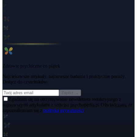
Zdrowie psychiczne co piątek
Najciekawsze artykuły, najnowsze badania i praktyczne porady.
Dołącz do czytelników.
Zapisz →
Zgadzam się na otrzymywanie newslettera redakcyjnego z
najnowszymi artykułami z serwisu psychopedia.pl Oświadczam, że
zapoznałem/am się z
polityką prywatności
.