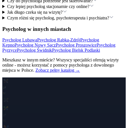
Czy do psychologa potrzebne jest skierowanie?
Czy lepiej psycholog stacjonarnie czy online?
Jak długo czeka się na wizytę?
Czym różni się psycholog, psychoterapeuta i psychiatra?
Psycholog w innych miastach
Psycholog
Lubawa
Psycholog
Rabka-Zdrój
Psycholog
Kępno
Psycholog
Nowy Sącz
Psycholog
Proszowice
Psycholog
Pyrzyce
Psycholog
Świdnik
Psycholog
Bielsk Podlaski
Mieszkasz w innym mieście? Wszyscy specjaliści oferują wizyty
online - możesz korzystać z pomocy psychologa z dowolnego
miejsca w Polsce.
Zobacz pełny katalog →