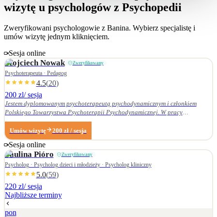
wizytę u psychologów z Psychopedii
Zweryfikowani psychologowie z
Banina
. Wybierz specjalistę i
umów wizytę jednym kliknięciem.
Sesja online
Wojciech
Nowak
Zweryfikowany
Psychoterapeuta · Pedagog
4.5
(
20
)
200 zl
/ sesja
Jestem dyplomowanym psychoterapeutą psychodynamicznym i członkiem
Polskiego Towarzystwa Psychoterapii Psychodynamicznej. W pracy
terapeutycznej wnikliwie słucham pacjenta i podążam za jego narracją. Moje
zainteresowania zawodowe obejmują przede wszystkim: • psychoterapię
Umów wizytę
200
zł
/ sesja
zaburzeń osobowości, • zaburzenia nerwicowe i lękowe, • problematykę relacji
Sesja online
małżeńskich i rodzinnych. Nie zajmuję się terapią uzależnień. Ukończyłem
Paulina
Pióro
Zweryfikowany
Wydział Nauk Pedagogicznych Dolnośląskiej Szkoły Wyższej we Wrocławiu —
w 2007 r. studia licencjackie (pedagogika rodzinna), a w 2009 r. magisterskie
Psycholog · Psycholog dzieci i młodzieży · Psycholog kliniczny
(resocjalizacja). W 2016 r. ukończyłem czteroletnie szkolenie z psychoterapii
5.0
(
59
)
psychodynamicznej w Krakowskim Centrum Psychodynamicznym, a w styczniu
220 zl
/ sesja
2020 r. uzyskałem dyplom psychoterapeuty psychodynamicznego. Od
Najbliższe terminy
ukończenia szkoły psychoterapii regularnie uczestniczę w konferencjach
naukowych organizowanych przez Polskie Towarzystwo Psychoterapii
pon