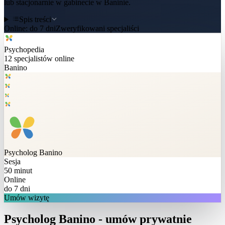
lub stacjonarnie w gabinecie w Baninie.
Spis treści
Online:
do 7 dni
Zweryfikowani specjaliści
Psychopedia
12
specjalistów online
Banino
Psycholog
Banino
Sesja
50 minut
Online
do 7 dni
Umów wizytę
Psycholog Banino - umów prywatnie