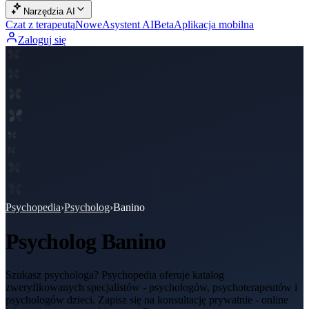
Narzędzia AI
Czat z terapeutą
Nowe
Asystent AI
Beta
Aplikacja mobilna
Zaloguj się
Psychopedia
›
Psycholog
›
Banino
Psycholog
Banino
Szukasz psychologa? Psychopedia oferuje katalog
zweryfikowanych specjalistów - psychologów, psychoterapeutów i
psychologów dzieci. Zapisz się na konsultację prywatnie - online