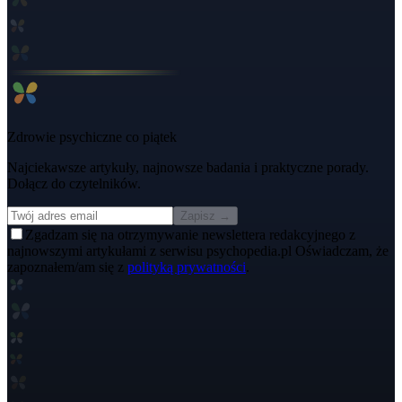
Zdrowie psychiczne co piątek
Najciekawsze artykuły, najnowsze badania i praktyczne porady.
Dołącz do czytelników.
Zapisz →
Zgadzam się na otrzymywanie newslettera redakcyjnego z
najnowszymi artykułami z serwisu psychopedia.pl Oświadczam, że
zapoznałem/am się z
polityką prywatności
.