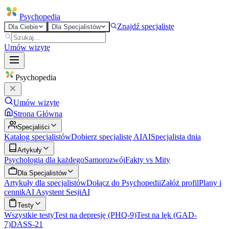
Psycho
pedia
Znajdź specjalistę
Dla Ciebie
Dla Specjalistów
Umów wizytę
Psycho
pedia
Umów wizytę
Strona Główna
Specjaliści
Katalog specjalistów
Dobierz specjalistę AI
AI
Specjalista dnia
Artykuły
Psychologia dla każdego
Samorozwój
Fakty vs Mity
Dla Specjalistów
Artykuły dla specjalistów
Dołącz do Psychopedii
Załóż profil
Plany i
cennik
AI Asystent Sesji
AI
Testy
Wszystkie testy
Test na depresję (PHQ-9)
Test na lęk (GAD-
7)
DASS-21