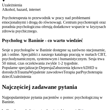
✦
Uzależnienia
Alkohol, hazard, internet
Psychoterapeuta to przewodnik w pracy nad problemami
emocjonalnymi i drogą do równowagi. Centrum psychoterapii oraz
poradnia psychologiczna oferują dodatkowe wsparcie w kryzysach
zdrowia psychicznego.
Psycholog
w Baninie
- co warto wiedzieć
Sesje u psychologów w Baninie dostępne są zarówno stacjonarnie,
jak i online. Specjaliści z naszego katalogu pracują w nurtach CBT,
psychodynamicznym, systemowym i humanistycznym. Sesja trwa
50 minut, czas oczekiwania zwykle 1-2 tygodnie.
Popularne specjalizacje:
Depresja
Zaburzenia lękowe
ADHD u
dorosłych
Trauma
Wypalenie zawodowe
Terapia par
Psychoterapia
dzieci
Uzależnienia
Najczęściej zadawane pytania
Najpopularniejsze pytania pacjentów o pomoc psychologiczną
w
Baninie
.