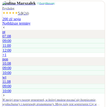
traumatycznych i stresu pourazowego (PTSD), • przeciążenia psychicznego,
Paulina
Marszałek
Zweryfikowany
wypalenia i chronicznego stresu, • trudności w relacjach interpersonalnych, •
Psycholog
niskiego poczucia własnej wartości i braku pewności siebie, • trudności w
5.0
(
24
)
stawianiu granic i asertywności, • problemów adaptacyjnych i zmian
200 zl
/ sesja
życiowych, • poczucia zagubienia, pustki lub utraty sensu, • trudności w
Najbliższe terminy
radzeniu sobie z chorobą psychiczną (własną lub bliskiej osoby).
pt
07.08
09:00
11:00
12:00
+
1
pon
10.08
09:00
10:00
wt
11.08
09:00
10:00
W mojej pracy tworzę przestrzeń, w której możesz poczuć się bezpiecznie,
wysłuchana/y i naprawdę zrozumiana/y. Moją rolą jest wspieranie Cię w