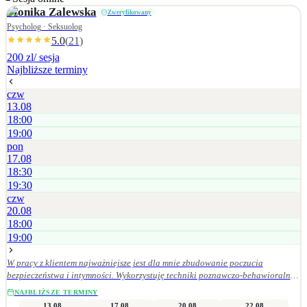
Monika
Zalewska
Zweryfikowany
Psycholog · Seksuolog
5.0
(
21
)
200 zl
/ sesja
Najbliższe terminy
czw
13.08
18:00
19:00
pon
17.08
18:30
19:30
czw
20.08
18:00
19:00
W pracy z klientem najważniejsze jest dla mnie zbudowanie poczucia
bezpieczeństwa i intymności. Wykorzystuję techniki poznawczo-behawioralne,
podejście skoncentrowane na rozwiązaniach (TSR), polegające na
NAJBLIŻSZE TERMINY
dochodzeniu do celu poprzez odkrywanie i uświadamianie klientowi jego
13.08
17.08
20.08
22.08