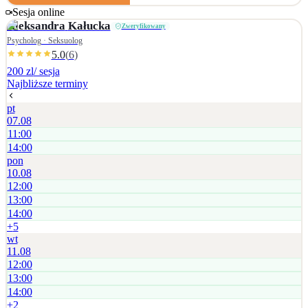
czas na spokojną rozmowę, omówienie trudności i wspólne zaplanowanie
Sesja online
dalszych kroków w atmosferze współpracy i zaufania.
Aleksandra
Kałucka
Zweryfikowany
Psycholog · Seksuolog
5.0
(
6
)
200 zl
/ sesja
Najbliższe terminy
pt
07.08
11:00
14:00
pon
10.08
12:00
13:00
14:00
+
5
wt
11.08
12:00
13:00
14:00
+
2