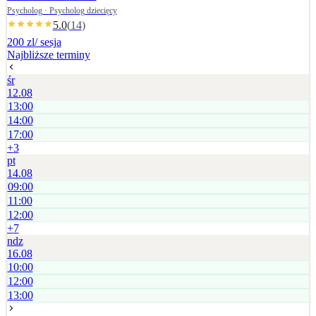
ustalana jest indywidualnie.
Psycholog · Psycholog dziecięcy
5.0
(
14
)
200 zl
/ sesja
Najbliższe terminy
śr
12.08
13:00
14:00
17:00
+
3
pt
14.08
09:00
11:00
12:00
+
7
ndz
16.08
10:00
12:00
13:00