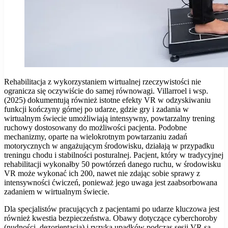
Rehabilitacja z wykorzystaniem wirtualnej rzeczywistości nie
ogranicza się oczywiście do samej równowagi. Villarroel i wsp.
(2025) dokumentują również istotne efekty VR w odzyskiwaniu
funkcji kończyny górnej po udarze, gdzie gry i zadania w
wirtualnym świecie umożliwiają intensywny, powtarzalny trening
ruchowy dostosowany do możliwości pacjenta. Podobne
mechanizmy, oparte na wielokrotnym powtarzaniu zadań
motorycznych w angażującym środowisku, działają w przypadku
treningu chodu i stabilności posturalnej. Pacjent, który w tradycyjnej
rehabilitacji wykonałby 50 powtórzeń danego ruchu, w środowisku
VR może wykonać ich 200, nawet nie zdając sobie sprawy z
intensywności ćwiczeń, ponieważ jego uwaga jest zaabsorbowana
zadaniem w wirtualnym świecie.
Dla specjalistów pracujących z pacjentami po udarze kluczowa jest
również kwestia bezpieczeństwa. Obawy dotyczące cyberchoroby
(nudności, dezorientacja) i ryzyka upadków podczas sesji VR są