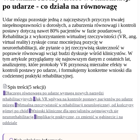
po udarze - co działa na równowagę
Udar mózgu pozostaje jedną z najczęstszych przyczyn trwałej
niepełnosprawności u dorosłych, a zaburzenia równowagi i kontroli
postawy dotyczą nawet 80% pacjentów w fazie poudarowej.
Rehabilitacja z wykorzystaniem wirtualnej rzeczywistości (VR, ang.
virtual reality) zyskuje coraz mocniejszą pozycję w
neurorehabilitacji, ale pytanie o jej rzeczywistą skuteczność w
poprawie równowagi wciąż budzi dyskusje wśród klinicystów. W
tym artykule przyglądamy się najnowszym danym z ostatnich lat,
analizujemy, które protokoły VR przynoszą mierzalne efekty w
kontroli postawy po udarze, i formułujemy konkretne wnioski dla
codziennej praktyki rehabilitacyjnej.
Spis treści
(
5
sekcji
)
1
Dlaczego równowaga po udarze wymaga nowych narzędzi
rehabilitacyjnych
2
Jak VR wpływa na kontrolę postawy pacjentów po udarze
mózgu
3
Wirtualna rzeczywistość w rehabilitacji neurologicznej, od kończyny
górnej po chód
4
Wnioski kliniczne dla specjalistów zajmujących się
neurorehabilitacją
5
Implikacje praktyczne, co zmienić w gabinecie i na
oddziale