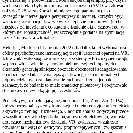
dynamicznej w porównaniu z konwencjonalną terapią, przy czym
wielkości efektu były umiarkowane do dużych (SMD w zakresie
0.45 do 0.78 w zależności od mierzonego parametru). Co
szczególnie interesujące z perspektywy klinicznej, korzyści były
wyraźniejsze u pacjentów we wczesnej fazie poudarowej (do 6
miesięcy od incydentu), co sugeruje istnienie okna czasowego, w
którym neuroplastyczność jest szczególnie podatna na stymulację
przez środowiska wirtualne.
Heinrich, Morkisch i Langlotz (2022) zbadali z kolei wykonalność i
efekty psychofizyczne immersyjnej terapii lustrzanej opartej na VR.
Ich wyniki wskazują, że immersyjne systemy VR (z użyciem gogli,
w przeciwieństwie do systemów nieimmersyjnych opartych na
ekranach) generują silniejsze poczucie obecności i zaangażowania,
co może przekładać się na lepszą aktywację sieci neuronalnych
odpowiedzialnych za planowanie ruchowe. Trzeba jednak
zaznaczyć, że badanie to miało charakter pilotażowy i obejmowało
stosunkowo niewielką grupę uczestników.
Perspektywę uzupełniającą przynosi praca Lo, Zhu i Zou (2024),
którzy porównali systemy immersyjne i nieimmersyjne w kontekście
aktywnego treningu ruchowego. Choć ich analiza dotyczyła przede
wszystkim przewlekłego bólu mięśniowo-szkieletowego, wnioski
dotyczące mechanizmów działania VR, zwłaszcza w zakresie
odwracania uwagi od deficytów proprioceptywnych i zwiększania
zaangażowania w ćwiczenia, są bezpośrednio przekładalne na