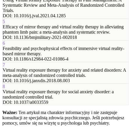
Systematic Review and Meta-Analysis of Randomized Controlled
Trials.
DOI:
10.1016/j.jval.2021.04.1285
5
Efficacy of mirror therapy and virtual reality therapy in alleviating
phantom limb pain: a meta-analysis and systematic review.
DOI:
10.1136/bmjmilitary-2021-002018
6
Feasibility and psychophysical effects of immersive virtual reality-
based mirror therapy.
DOI:
10.1186/s12984-022-01086-4
7
Virtual reality exposure therapy for anxiety and related disorders: A
meta-analysis of randomized controlled trials.
DOI:
10.1016/j.janxdis.2018.08.003
8
Virtual reality exposure therapy for social anxiety disorder: a
randomized controlled trial.
DOI:
10.1037/a0033559
Ważne:
Ten artykuł ma charakter informacyjny i nie zastępuje
konsultacji ze specjalistą zdrowia psychicznego. Jeśli potrzebujesz
pomocy, umów się na wizytę u psychologa lub psychiatry.