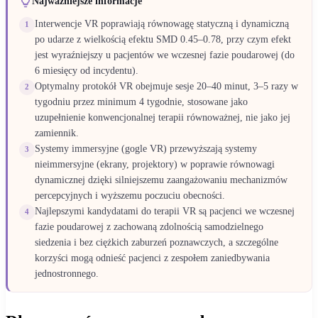
Najważniejsze informacje
Interwencje VR poprawiają równowagę statyczną i dynamiczną
1
po udarze z wielkością efektu SMD 0.45–0.78, przy czym efekt
jest wyraźniejszy u pacjentów we wczesnej fazie poudarowej (do
6 miesięcy od incydentu).
Optymalny protokół VR obejmuje sesje 20–40 minut, 3–5 razy w
2
tygodniu przez minimum 4 tygodnie, stosowane jako
uzupełnienie konwencjonalnej terapii równoważnej, nie jako jej
zamiennik.
Systemy immersyjne (gogle VR) przewyższają systemy
3
nieimmersyjne (ekrany, projektory) w poprawie równowagi
dynamicznej dzięki silniejszemu zaangażowaniu mechanizmów
percepcyjnych i wyższemu poczuciu obecności.
Najlepszymi kandydatami do terapii VR są pacjenci we wczesnej
4
fazie poudarowej z zachowaną zdolnością samodzielnego
siedzenia i bez ciężkich zaburzeń poznawczych, a szczególne
korzyści mogą odnieść pacjenci z zespołem zaniedbywania
jednostronnego.