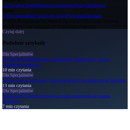
Mentali.tech
AI Asystent Sesji
Biblioteka protokołów
Plany
Dashboard
Firma
O Psychopedii
Jak tworzymy treści
Prywatność
Kontakt
© 2026 Psychopedia by Mentali Sp. z o.o.
Treści mają charakter
edukacyjny i nie zastępują profesjonalnej diagnozy.
Czytaj dalej
Podobne artykuły
Dla Specjalistów
Leczenie psychologiczne a zaburzenia osobowości - nowe
doniesienia naukowe
10
min czytania
Dla Specjalistów
Oksytocyna w autyzmie - gen wpływający na skuteczność leczenia
13
min czytania
Dla Specjalistów
Skuteczność i bezpieczeństwo terapii zaburzenia używania
opioidów
7
min czytania