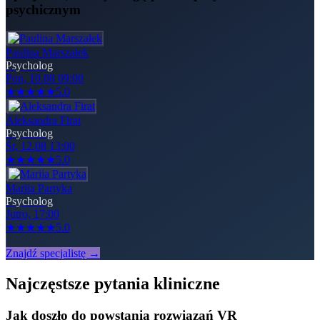
psychicznym
Paulina Marszałek
Psycholog
Pon, 10.08 09:00
★
★
★
★
★
5.0
Aleksandra Firat
Psycholog
Śr, 12.08 13:00
★
★
★
★
★
5.0
Mariia Partyka
Psycholog
Jutro, 17:00
★
★
★
★
★
5.0
Znajdź specjalistę →
Najczęstsze pytania kliniczne
Jak doszło do powstania rozwiązań VR