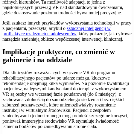
różnych kierunków. Ta możliwość adaptacji to jedna z
najistotniejszych przewag VR nad standardowymi ćwiczeniami,
gdzie dostosowanie poziomu trudności bywa mniej precyzyjne.
Jeśli szukasz innych przykładów wykorzystania technologii w pracy
z pacjentami, przeczytaj artykuł o
sztucznej inteligencji w
profilaktyce uzależnień u adolescentów
, który pokazuje, jak cyfrowe
narzędzia zmieniają oblicze współczesnej interwencji klinicznej.
Implikacje praktyczne, co zmienić w
gabinecie i na oddziale
Dla klinicystów rozważających włączenie VR do programu
rehabilitacyjnego pacjentów po udarze mózgu, kluczowe
rekomendacje obejmują kilka wymiarów. Na poziomie kwalifikacji
pacjentów, najlepszymi kandydatami do terapii z wykorzystaniem
VR są osoby we wczesnej fazie poudarowej (do 6 miesięcy), z
zachowaną zdolnością do samodzielnego siedzenia i bez ciężkich
zaburzeń poznawczych, które uniemożliwiałyby rozumienie
instrukcji w wirtualnym środowisku. Pacjenci z zespołem
zaniedbywania jednostronnego mogą odnieść szczególne korzyści,
ponieważ immersyjne środowisko VR stymuluje świadomość
istnienia bodźców po zaniedbywaniu stronie ciała.