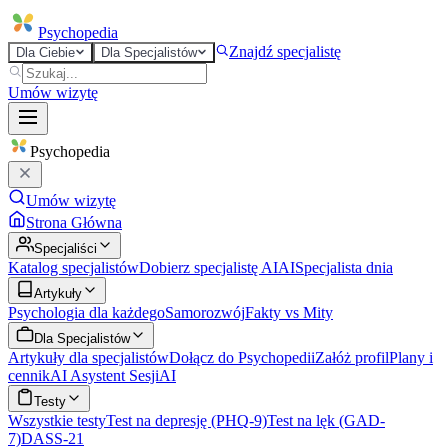
Psycho
pedia
Znajdź specjalistę
Dla Ciebie
Dla Specjalistów
Umów wizytę
Psycho
pedia
Umów wizytę
Strona Główna
Specjaliści
Katalog specjalistów
Dobierz specjalistę AI
AI
Specjalista dnia
Artykuły
Psychologia dla każdego
Samorozwój
Fakty vs Mity
Dla Specjalistów
Artykuły dla specjalistów
Dołącz do Psychopedii
Załóż profil
Plany i
cennik
AI Asystent Sesji
AI
Testy
Wszystkie testy
Test na depresję (PHQ-9)
Test na lęk (GAD-
7)
DASS-21