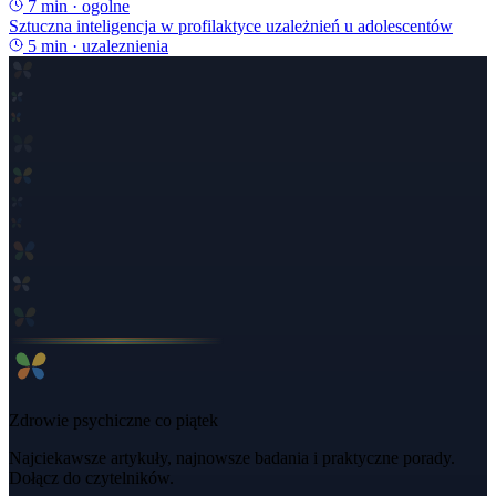
7
min ·
ogolne
Sztuczna inteligencja w profilaktyce uzależnień u adolescentów
5
min ·
uzaleznienia
Zdrowie psychiczne co piątek
Najciekawsze artykuły, najnowsze badania i praktyczne porady.
Dołącz do czytelników.