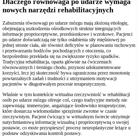
Dlaczego równowaga po udarze wymaga
nowych narzędzi rehabilitacyjnych
Zaburzenia równowagi po udarze mózgu mają złożoną etiologię,
obejmującą uszkodzenia ośrodkowych struktur integrujących
informacje proprioceptywne, przedsionkowe i wzrokowe. Pacjenci
po udarze doświadczają nie tylko osłabienia siły mięśniowej po
jednej stronie ciała, ale również deficytów w planowaniu ruchowym
i przetwarzaniu bodźców pochodzących z otoczenia, co
bezpośrednio przekłada się na zwiększone ryzyko upadków.
Tradycyjna rehabilitacja, oparta głównie na ćwiczeniach
równoważnych i treningu chodu, przynosi udokumentowane
korzyści, lecz jej skuteczność bywa ograniczona przez monotonię
powtarzalnych zadań i trudności z utrzymaniem motywacji
pacjentów w długotrwałym procesie terapeutycznym.
Właśnie w tym kontekście wirtualna rzeczywistość w rehabilitacji
osób po udarze mózgu oferuje coś, czego tradycyjne metody nie
zapewniają: immersyjne, angażujące środowisko terapeutyczne,
które dostarcza wielomodalne sprzężenie zwrotne w czasie
rzeczywistym. Pacjent ćwiczący w wirtualnym świecie otrzymuje
natychmiastową informację wizualną i proprioceptywną o swojej
postawie, co może przyspieszyć procesy neuroplastyczne leżące u
podstaw odzyskiwania kontroli postawy.