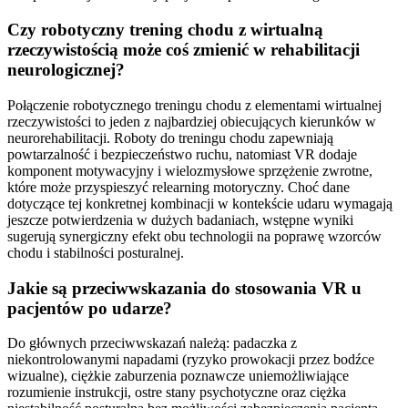
Czy robotyczny trening chodu z wirtualną
rzeczywistością może coś zmienić w rehabilitacji
neurologicznej?
Połączenie robotycznego treningu chodu z elementami wirtualnej
rzeczywistości to jeden z najbardziej obiecujących kierunków w
neurorehabilitacji. Roboty do treningu chodu zapewniają
powtarzalność i bezpieczeństwo ruchu, natomiast VR dodaje
komponent motywacyjny i wielozmysłowe sprzężenie zwrotne,
które może przyspieszyć relearning motoryczny. Choć dane
dotyczące tej konkretnej kombinacji w kontekście udaru wymagają
jeszcze potwierdzenia w dużych badaniach, wstępne wyniki
sugerują synergiczny efekt obu technologii na poprawę wzorców
chodu i stabilności posturalnej.
Jakie są przeciwwskazania do stosowania VR u
pacjentów po udarze?
Do głównych przeciwwskazań należą: padaczka z
niekontrolowanymi napadami (ryzyko prowokacji przez bodźce
wizualne), ciężkie zaburzenia poznawcze uniemożliwiające
rozumienie instrukcji, ostre stany psychotyczne oraz ciężka