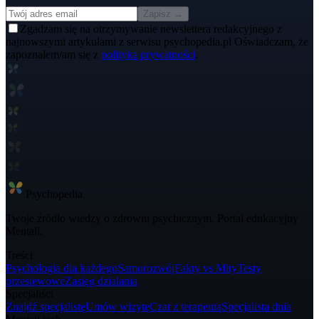
Zapisz →
Zgadzam się na otrzymywanie newslettera redakcyjnego z
najnowszymi artykułami z serwisu psychopedia.pl Oświadczam, że
zapoznałem/am się z
polityką prywatności
.
Psycho
pedia
Twoje źródło wiedzy o zdrowiu psychicznym. Portal edukacyjny
Mentali.
Treści
Psychologia dla każdego
Samorozwój
Fakty vs Mity
Testy
przesiewowe
Zasięg działania
Specjaliści
Znajdź specjalistę
Umów wizytę
Czat z terapeutą
Specjalista dnia