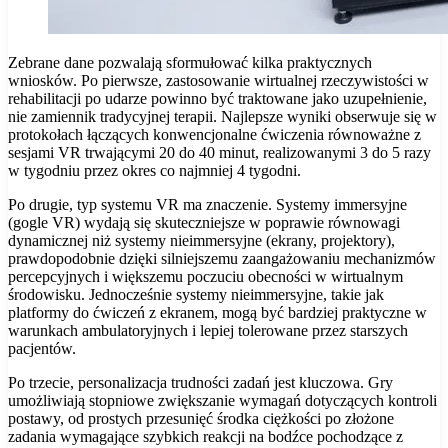
Zebrane dane pozwalają sformułować kilka praktycznych
wniosków. Po pierwsze, zastosowanie wirtualnej rzeczywistości w
rehabilitacji po udarze powinno być traktowane jako uzupełnienie,
nie zamiennik tradycyjnej terapii. Najlepsze wyniki obserwuje się w
protokołach łączących konwencjonalne ćwiczenia równoważne z
sesjami VR trwającymi 20 do 40 minut, realizowanymi 3 do 5 razy
w tygodniu przez okres co najmniej 4 tygodni.
Po drugie, typ systemu VR ma znaczenie. Systemy immersyjne
(gogle VR) wydają się skuteczniejsze w poprawie równowagi
dynamicznej niż systemy nieimmersyjne (ekrany, projektory),
prawdopodobnie dzięki silniejszemu zaangażowaniu mechanizmów
percepcyjnych i większemu poczuciu obecności w wirtualnym
środowisku. Jednocześnie systemy nieimmersyjne, takie jak
platformy do ćwiczeń z ekranem, mogą być bardziej praktyczne w
warunkach ambulatoryjnych i lepiej tolerowane przez starszych
pacjentów.
Po trzecie, personalizacja trudności zadań jest kluczowa. Gry
umożliwiają stopniowe zwiększanie wymagań dotyczących kontroli
postawy, od prostych przesunięć środka ciężkości po złożone
zadania wymagające szybkich reakcji na bodźce pochodzące z