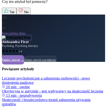
Czy ten artykuł był pomocny?
Tak
Nie
Specjalista dnia
Aleksandra Firat
Psycholog, Psycholog dziecięcy
★
★
★
★
★
5.0
Dostępny
Umów wizytę →
Zobacz innych specjalistów
Powiązane artykuły
Leczenie psychologiczne a zaburzenia osobowości - nowe
doniesienia naukowe
10
min ·
ogolne
Oksytocyna w autyzmie - gen wpływający na skuteczność leczenia
13
min ·
neurodywersja
Skuteczność i bezpieczeństwo terapii zaburzenia używania
opioidów