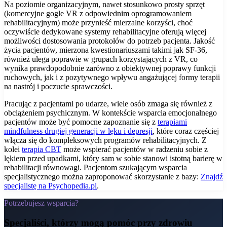
Na poziomie organizacyjnym, nawet stosunkowo prosty sprzęt
(komercyjne gogle VR z odpowiednim oprogramowaniem
rehabilitacyjnym) może przynieść mierzalne korzyści, choć
oczywiście dedykowane systemy rehabilitacyjne oferują więcej
możliwości dostosowania protokołów do potrzeb pacjenta. Jakość
życia pacjentów, mierzona kwestionariuszami takimi jak SF-36,
również ulega poprawie w grupach korzystających z VR, co
wynika prawdopodobnie zarówno z obiektywnej poprawy funkcji
ruchowych, jak i z pozytywnego wpływu angażującej formy terapii
na nastrój i poczucie sprawczości.
Pracując z pacjentami po udarze, wiele osób zmaga się również z
obciążeniem psychicznym. W kontekście wsparcia emocjonalnego
pacjentów może być pomocne zapoznanie się z
terapiami
mindfulness drugiej generacji w lęku i depresji
, które coraz częściej
włącza się do kompleksowych programów rehabilitacyjnych. Z
kolei
terapia CBT
może wspierać pacjentów w radzeniu sobie z
lękiem przed upadkami, który sam w sobie stanowi istotną barierę w
rehabilitacji równowagi. Pacjentom szukającym wsparcia
specjalistycznego można zaproponować skorzystanie z bazy:
Znajdź
specjalistę na Psychopedia.pl
.
Potrzebujesz wsparcia?
Specjaliści, którzy mogą pomóc
przy zdrowiu