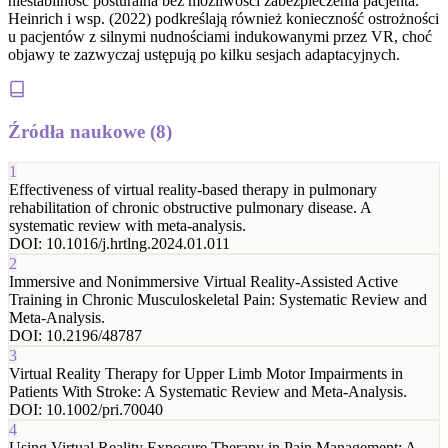
niestabilność posturalna bez możliwości zabezpieczenia pacjenta.
Heinrich i wsp. (2022) podkreślają również konieczność ostrożności
u pacjentów z silnymi nudnościami indukowanymi przez VR, choć
objawy te zazwyczaj ustępują po kilku sesjach adaptacyjnych.
Źródła naukowe (
8
)
1
Effectiveness of virtual reality-based therapy in pulmonary
rehabilitation of chronic obstructive pulmonary disease. A
systematic review with meta-analysis.
DOI:
10.1016/j.hrtlng.2024.01.011
2
Immersive and Nonimmersive Virtual Reality-Assisted Active
Training in Chronic Musculoskeletal Pain: Systematic Review and
Meta-Analysis.
DOI:
10.2196/48787
3
Virtual Reality Therapy for Upper Limb Motor Impairments in
Patients With Stroke: A Systematic Review and Meta-Analysis.
DOI:
10.1002/pri.70040
4
Using Virtual Reality Exposure Therapy in Pain Management: A