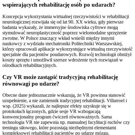
wspierających rehabilitację osób po udarach?
Koncepcja wykorzystania wirtualnej rzeczywistości w rehabilitacji
neurologicznej rozwijała się od lat 90. XX wieku, gdy pierwsze
badania wykazały, że immersyjne środowiska cyfrowe mogą
stymulować neuroplastyczność poprzez wielomodalne sprzężenie
zwrotne. W Polsce znaczący wkład wnieśli między innymi
naukowcy z wydziału mechatroniki Politechniki Warszawskiej,
którzy opracowali aplikacje wykorzystujące wirtualną rzeczywistość
specjalnie dla pacjentów poudarowych. Rozwój technologii obniżył
koszty sprzętu i umożliwił szersze wdrożenie tych rozwiązań w
ośrodkach rehabilitacyjnych.
Czy VR może zastąpić tradycyjną rehabilitację
równowagi po udarze?
Obecne dane jednoznacznie wskazują, że VR powinna stanowić
uzupełnienie, a nie zamiennik tradycyjnej rehabilitacji. Villarroel i
wsp. (2025) wykazali, że najlepsze efekty uzyskuje się w
protokołach łączonych, gdzie sesje VR wzbogacają
konwencjonalny program ćwiczeń równoważnych. Sama
technologia VR nie zapewnia np. manualnej facylitacji ruchów czy
treningu siłowego, które pozostają niezbędnymi elementami
kompleksowej rehabilitacji pacjentów po udarze mózgu.