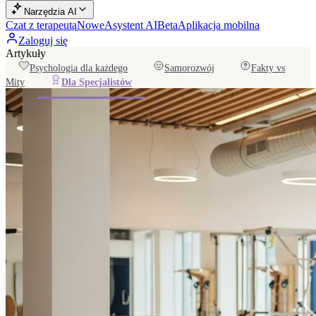
Narzędzia AI
Czat z terapeutą
Nowe
Asystent AI
Beta
Aplikacja mobilna
Zaloguj się
Artykuły
Psychologia dla każdego
Samorozwój
Fakty vs
Mity
Dla Specjalistów