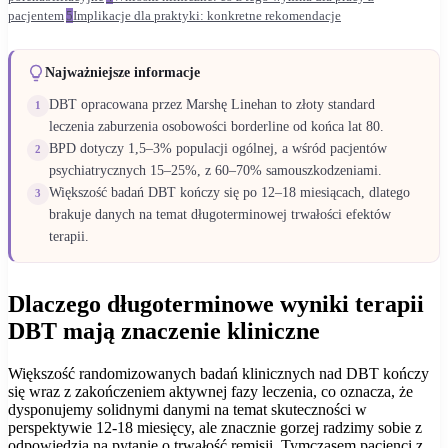
pacjentem
5
Implikacje dla praktyki: konkretne rekomendacje
Najważniejsze informacje
DBT opracowana przez Marshę Linehan to złoty standard
1
leczenia zaburzenia osobowości borderline od końca lat 80.
BPD dotyczy 1,5–3% populacji ogólnej, a wśród pacjentów
2
psychiatrycznych 15–25%, z 60–70% samouszkodzeniami.
Większość badań DBT kończy się po 12–18 miesiącach, dlatego
3
brakuje danych na temat długoterminowej trwałości efektów
terapii.
Dlaczego długoterminowe wyniki terapii
DBT mają znaczenie kliniczne
Większość randomizowanych badań klinicznych nad DBT kończy
się wraz z zakończeniem aktywnej fazy leczenia, co oznacza, że
dysponujemy solidnymi danymi na temat skuteczności w
perspektywie 12-18 miesięcy, ale znacznie gorzej radzimy sobie z
odpowiedzią na pytanie o trwałość remisji. Tymczasem pacjenci z