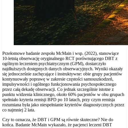
Przełomowe badanie zespołu McMain i wsp. (2022), stanowiące
10-letnią obserwację oryginalnego RCT porównującego DBT z
ogólnym leczeniem psychiatrycznym (GPM), dostarczyło
najdłuższych dostępnych danych obserwacyjnych. Wyniki okazały
się jednocześnie zachęcające i instruktywne: obie grupy pacjentów
kontynuowały poprawę w zakresie częstości samouszkodzeń,
impulsywności i ogólnego funkcjonowania psychospołecznego
przez całą dekadę obserwacji. Co jednak szczególnie istotne z
punktu widzenia klinicznego, około 60% pacjentów w obu grupach
spełniało kryteria remisji BPD po 10 latach, przy czym remisja
rozumiana była jako niespełnianie kryteriów diagnostycznych przez
co najmniej 2 lata.
Czy to oznacza, że DBT i GPM są równie skuteczne? Nie do
końca. Badanie McMain wykazało, że pacjenci leczeni DBT