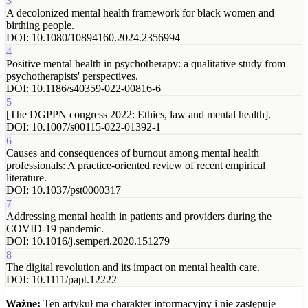
3
A decolonized mental health framework for black women and
birthing people.
DOI:
10.1080/10894160.2024.2356994
4
Positive mental health in psychotherapy: a qualitative study from
psychotherapists' perspectives.
DOI:
10.1186/s40359-022-00816-6
5
[The DGPPN congress 2022: Ethics, law and mental health].
DOI:
10.1007/s00115-022-01392-1
6
Causes and consequences of burnout among mental health
professionals: A practice-oriented review of recent empirical
literature.
DOI:
10.1037/pst0000317
7
Addressing mental health in patients and providers during the
COVID-19 pandemic.
DOI:
10.1016/j.semperi.2020.151279
8
The digital revolution and its impact on mental health care.
DOI:
10.1111/papt.12222
Ważne:
Ten artykuł ma charakter informacyjny i nie zastępuje