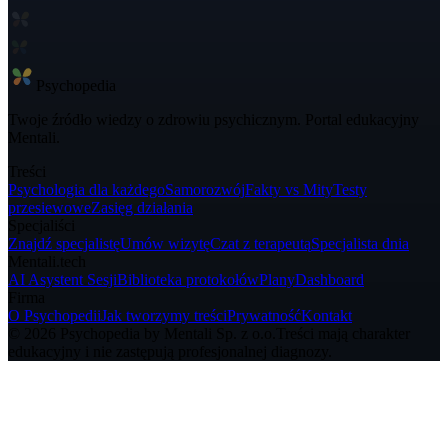
Psycho
pedia
Twoje źródło wiedzy o zdrowiu psychicznym. Portal edukacyjny
Mentali.
Treści
Psychologia dla każdego
Samorozwój
Fakty vs Mity
Testy
przesiewowe
Zasięg działania
Specjaliści
Znajdź specjalistę
Umów wizytę
Czat z terapeutą
Specjalista dnia
Mentali.tech
AI Asystent Sesji
Biblioteka protokołów
Plany
Dashboard
Firma
O Psychopedii
Jak tworzymy treści
Prywatność
Kontakt
© 2026 Psychopedia by Mentali Sp. z o.o.
Treści mają charakter
edukacyjny i nie zastępują profesjonalnej diagnozy.