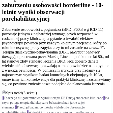
zaburzeniu osobowości borderline - 10-
letnie wyniki obserwacji
porehabilitacyjnej
Zaburzenie osobowości z pogranicza (BPD, F60.3 wg ICD-11)
pozostaje jednym z najbardziej wymagających rozpoznań w
codziennej pracy klinicznej, a pytanie o trwałość efektów
psychoterapii powraca przy każdym kolejnym pacjencie, który po
roku intensywnej pracy zapyta: „czy to mi zostanie na zawsze?".
Terapia dialektyczno-behawioralna (DBT,
ialectical behavior
therapy
), opracowana przez Marshę Linehan pod koniec lat 80., od
lat stanowi złoty standard leczenia BPD, lecz dopiero dane z
wieloletnich obserwacji pozwalają nam odpowiedzieć na to pytanie
z większą pewnością. W poniższym artykule przyglądamy się
najnowszym wynikom badań kontrolnych obejmujących 10 lat,
omawiamy ich konsekwencje dla praktyki klinicznej i zastanawiamy
się, co powinno zmienić nasze podejście do planowania leczenia.
Spis treści
(
5
sekcji
)
1
Dlaczego długoterminowe wyniki terapii DBT mają znaczenie kliniczne
2
Na
czym polega terapia dialektyczno-behawioralna i jakie są jej
elementy
3
Przegląd badań: co mówią wieloletnie obserwacje
porehabilitacyjne
4
Wnioski kliniczne: co z tego wynika dla pracy z