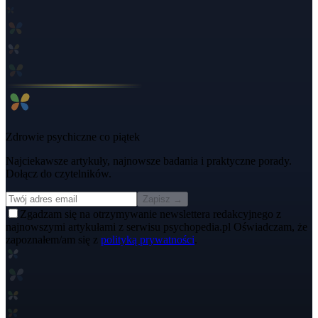
Zdrowie psychiczne co piątek
Najciekawsze artykuły, najnowsze badania i praktyczne porady.
Dołącz do czytelników.
Zapisz →
Zgadzam się na otrzymywanie newslettera redakcyjnego z
najnowszymi artykułami z serwisu psychopedia.pl Oświadczam, że
zapoznałem/am się z
polityką prywatności
.