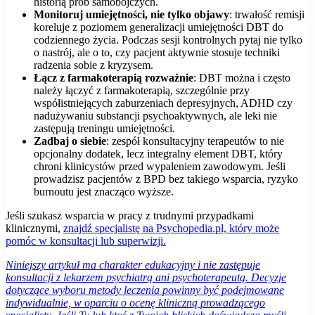
historią prób samobójczych.
Monitoruj umiejętności, nie tylko objawy
: trwałość remisji
koreluje z poziomem generalizacji umiejętności DBT do
codziennego życia. Podczas sesji kontrolnych pytaj nie tylko
o nastrój, ale o to, czy pacjent aktywnie stosuje techniki
radzenia sobie z kryzysem.
Łącz z farmakoterapią rozważnie
: DBT można i często
należy łączyć z farmakoterapią, szczególnie przy
współistniejących zaburzeniach depresyjnych, ADHD czy
nadużywaniu substancji psychoaktywnych, ale leki nie
zastępują treningu umiejętności.
Zadbaj o siebie
: zespół konsultacyjny terapeutów to nie
opcjonalny dodatek, lecz integralny element DBT, który
chroni klinicystów przed wypaleniem zawodowym. Jeśli
prowadzisz pacjentów z BPD bez takiego wsparcia, ryzyko
burnoutu jest znacząco wyższe.
Jeśli szukasz wsparcia w pracy z trudnymi przypadkami
klinicznymi,
znajdź specjalistę na Psychopedia.pl, który może
pomóc w konsultacji lub superwizji.
Niniejszy artykuł ma charakter edukacyjny i nie zastępuje
konsultacji z lekarzem psychiatrą ani psychoterapeutą. Decyzje
dotyczące wyboru metody leczenia powinny być podejmowane
indywidualnie, w oparciu o ocenę kliniczną prowadzącego