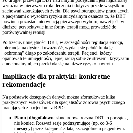
Po drugie, przewaga DBT nad innymi podejściami jest najbardziej
wyraźna w pierwszym roku leczenia i dotyczy przede wszystkim
zachowań zagrażających życiu. Dla psychoterapeutów pracujących
z pacjentami o wysokim ryzyku suicydalnym oznacza to, że DBT
powinna pozostać interwencją pierwszego wyboru, nawet jeśli w
dłuższej perspektywie inne formy terapii mogą prowadzić do
porównywalnej remisji.
Po trzecie, umiejętności DBT, w szczególności regulacja emocji,
tolerancja na dystres i uważność, wydają się pełnić funkcję
„ochronną" długo po zakończeniu terapii. Pacjenci, którzy
opanowali te umiejętności, lepiej radzą sobie ze stresem i kryzysami
emocjonalnymi, co przekłada się na niższe ryzyko nawrotu.
Implikacje dla praktyki: konkretne
rekomendacje
Na podstawie dostępnych danych można sformułować kilka
praktycznych wskazówek dla specjalistów zdrowia psychicznego
pracujących z pacjentami z BPD:
Planuj długofalowo
: standardowa roczna DBT to początek,
nie koniec. Rozważ sesje podtrzymujące (np. co 3-6
miesięcy) przez kolejne 2-3 lata, szczególnie u pacjentów z