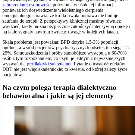
zaburzeniami osobowości
potrzebują właśnie tej informacji,
ponieważ ich doświadczenie wieloletniego cierpienia
emocjonalnego sprawia, że krótkotrwała poprawa nie buduje
zaufania do terapii. Z perspektywy klinicznej musimy również
wiedzieć, kiedy można bezpiecznie zakończyć intensywną opiekę i
na jakie sygnały nawrotu zwracać uwagę w kolejnych latach.
Skala problemu jest poważna: BPD dotyka 1,5-3% populacji
ogólnej, a wśród pacjentów psychiatrycznych odsetek ten sięga 15-
25%. Samouszkodzenia i próby samobójcze występują u 60-70%
osób z tym rozpoznaniem, co czyni je jednym z najważniejszych
wyzwań dla
profilaktyki suicydalnej
. Pytanie o trwałość efektów
DBT nie jest więc akademickie; to kwestia, od której zależy życie
pacjentów.
Na czym polega terapia dialektyczno-
behawioralna i jakie są jej elementy