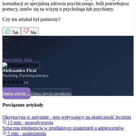
konsultacji ze specjalistą zdrowia psychicznego. Jeśli potrzebujesz
pomocy, umów się na wizytę u psychologa lub psychiatry.
Czy ten artykuł był pomocny?
Tak
Nie
Specjalista dnia
Aleksandra Firat
Psycholog, Psycholog dziecięcy
★
★
★
★
★
5.0
Dostępny
Umów wizytę →
Zobacz innych specjalistów
Powiązane artykuły
Oksytocyna w autyzmie - gen wpływający na skuteczność leczenia
13
min ·
neurodywersja
Sztuczna inteligencja w profilaktyce uzależnień u adolescentów
5
min ·
uzaleznienia