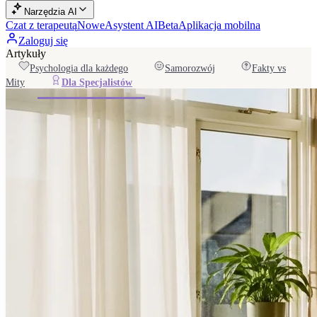
Narzędzia AI
Czat z terapeutą
Nowe
Asystent AI
Beta
Aplikacja mobilna
Zaloguj się
Artykuły
Psychologia dla każdego
Samorozwój
Fakty vs
Mity
Dla Specjalistów