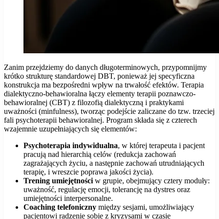
Zanim przejdziemy do danych długoterminowych, przypomnijmy
krótko strukturę standardowej DBT, ponieważ jej specyficzna
konstrukcja ma bezpośredni wpływ na trwałość efektów. Terapia
dialektyczno-behawioralna łączy elementy terapii poznawczo-
behawioralnej (CBT) z filozofią dialektyczną i praktykami
uważności (minfulness), tworząc podejście zaliczane do tzw. trzeciej
fali psychoterapii behawioralnej. Program składa się z czterech
wzajemnie uzupełniających się elementów:
Psychoterapia indywidualna
, w której terapeuta i pacjent
pracują nad hierarchią celów (redukcja zachowań
zagrażających życiu, a następnie zachowań utrudniających
terapię, i wreszcie poprawa jakości życia).
Trening umiejętności
w grupie, obejmujący cztery moduły:
uważność, regulację emocji, tolerancję na dystres oraz
umiejętności interpersonalne.
Coaching telefoniczny
między sesjami, umożliwiający
pacjentowi radzenie sobie z kryzysami w czasie