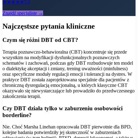
★
★
★
★
★
5.0
Znajdź specjalistę →
Najczęstsze pytania kliniczne
Czym się różni DBT od CBT?
Terapia poznawczo-behawioralna (CBT) koncentruje się przede
wszystkim na modyfikacji dysfunkcjonalnych poznawczych
schematów i zachowań, podczas gdy DBT rozbudowuje ten model
o dialektykę akceptacji i zmiany, trening uważności (minfulness)
oraz specyficzne moduły regulacji emocji i tolerancji na dystres. W
praktyce DBT została zaprojektowana specjalnie dla pacjentów z
chroniczną dysregulacją emocjonalną, u których klasyczne CBT
okazywało się niewystarczające lub prowadziło do przedwczesnego
zakończenia terapii.
Czy DBT działa tylko w zaburzeniu osobowości
borderline?
Nie. Choć Marsha Linehan opracowała DBT pierwotnie dla BPD,
kolejne badania potwierdziły jej skuteczność w zaburzeniach
odżywiania (w tym bulimii), PTSD, depresji lekoopornej, a także u