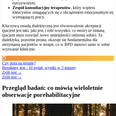
rzeczywistym.
Zespół konsultacyjny terapeutów
, który wspiera
klinicystów zmagających się z obciążeniem emocjonalnym tej
wymagającej pracy.
Kluczową zasadą dialektyczną jest równoważenie akceptacji
(pacjent jest taki, jaki jest, i robi wszystko, co może) ze zmianą
(pacjent musi rozwijać nowe umiejętności radzenia sobie). Ta
dialektyka, pozornie prosta, okazuje się fundamentalna dla
utrzymania pacjentów w terapii, co w BPD stanowi samo w sobie
wyzwanie kliniczne.
Czy pora na terapię?
Bezpłatny test - 10 pytań, wyniki w 3 minuty
Zrób test →
Zrób test →
Przegląd badań: co mówią wieloletnie
obserwacje porehabilitacyjne