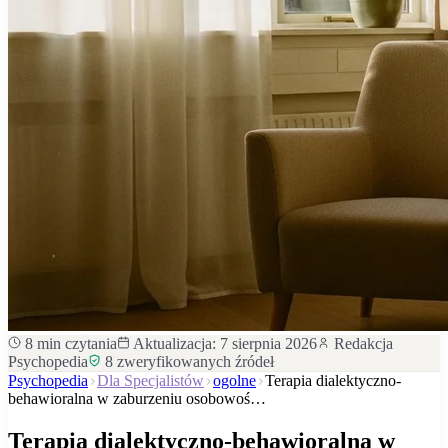
8
min czytania
Aktualizacja:
7 sierpnia 2026
Redakcja
Psychopedia
8
zweryfikowanych źródeł
Psychopedia
Dla Specjalistów
ogolne
Terapia dialektyczno-
behawioralna w zaburzeniu osobowoś…
Terapia dialektyczno-behawioralna w