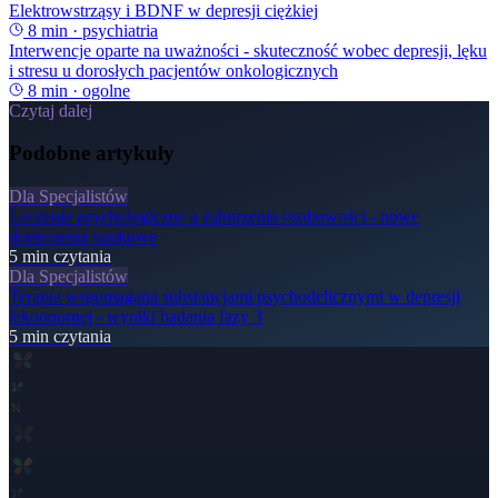
Elektrowstrząsy i BDNF w depresji ciężkiej
8
min ·
psychiatria
Interwencje oparte na uważności - skuteczność wobec depresji, lęku
i stresu u dorosłych pacjentów onkologicznych
8
min ·
ogolne
Czytaj dalej
Podobne artykuły
Dla Specjalistów
Leczenie psychologiczne a zaburzenia osobowości - nowe
doniesienia naukowe
5
min czytania
Dla Specjalistów
Terapia wspomagana substancjami psychodelicznymi w depresji
lekoopornej - wyniki badania fazy 3
5
min czytania