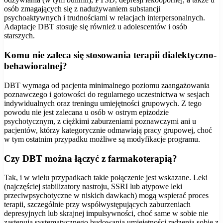
osób zmagających się z nadużywaniem substancji
psychoaktywnych i trudnościami w relacjach interpersonalnych.
Adaptacje DBT stosuje się również u adolescentów i osób
starszych.
Komu nie zaleca się stosowania terapii dialektyczno-
behawioralnej?
DBT wymaga od pacjenta minimalnego poziomu zaangażowania
poznawczego i gotowości do regularnego uczestnictwa w sesjach
indywidualnych oraz treningu umiejętności grupowych. Z tego
powodu nie jest zalecana u osób w ostrym epizodzie
psychotycznym, z ciężkimi zaburzeniami poznawczymi ani u
pacjentów, którzy kategorycznie odmawiają pracy grupowej, choć
w tym ostatnim przypadku możliwe są modyfikacje programu.
Czy DBT można łączyć z farmakoterapią?
Tak, i w wielu przypadkach takie połączenie jest wskazane. Leki
(najczęściej stabilizatory nastroju, SSRI lub atypowe leki
przeciwpsychotyczne w niskich dawkach) mogą wspierać proces
terapii, szczególnie przy współwystępujących zaburzeniach
depresyjnych lub skrajnej impulsywności, choć same w sobie nie
zastępują systematycznego budowania umiejętności radzenia sobie z