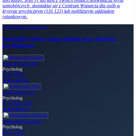
specjalisty. Jeśli Ty lub ktoś z Twoich bliskich doświadcza myśli
samobójczych, skontaktuj się z Centrum Wsparcia dla osób w
kryzysie psychicznym (116 123) lub najbliższym oddziałem
ratunkowym.
Potrzebujesz wsparcia?
Specjaliści, którzy mogą pomóc
przy zdrowiu
psychicznym
Paulina Marszałek
Psycholog
Dziś, 09:00
★
★
★
★
★
5.0
Aleksandra Firat
Psycholog
Śr, 12.08 13:00
★
★
★
★
★
5.0
Aleksandra Kałucka
Psycholog
Dziś, 14:00