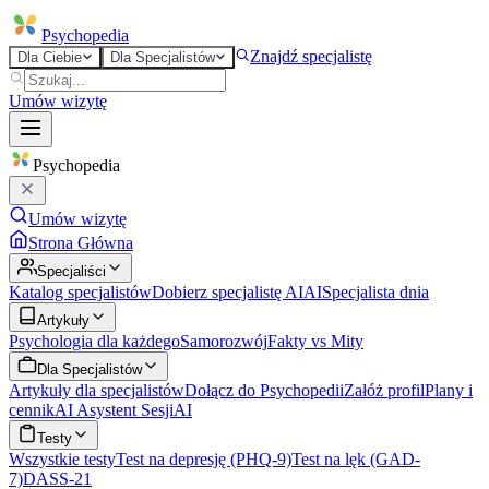
Psycho
pedia
Znajdź specjalistę
Dla Ciebie
Dla Specjalistów
Umów wizytę
Psycho
pedia
Umów wizytę
Strona Główna
Specjaliści
Katalog specjalistów
Dobierz specjalistę AI
AI
Specjalista dnia
Artykuły
Psychologia dla każdego
Samorozwój
Fakty vs Mity
Dla Specjalistów
Artykuły dla specjalistów
Dołącz do Psychopedii
Załóż profil
Plany i
cennik
AI Asystent Sesji
AI
Testy
Wszystkie testy
Test na depresję (PHQ-9)
Test na lęk (GAD-
7)
DASS-21