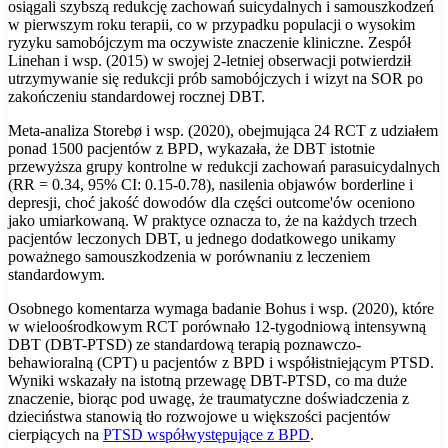
osiągali szybszą redukcję zachowań suicydalnych i samouszkodzeń
w pierwszym roku terapii, co w przypadku populacji o wysokim
ryzyku samobójczym ma oczywiste znaczenie kliniczne. Zespół
Linehan i wsp. (2015) w swojej 2-letniej obserwacji potwierdził
utrzymywanie się redukcji prób samobójczych i wizyt na SOR po
zakończeniu standardowej rocznej DBT.
Meta-analiza Storebø i wsp. (2020), obejmująca 24 RCT z udziałem
ponad 1500 pacjentów z BPD, wykazała, że DBT istotnie
przewyższa grupy kontrolne w redukcji zachowań parasuicydalnych
(RR = 0.34, 95% CI: 0.15-0.78), nasilenia objawów borderline i
depresji, choć jakość dowodów dla części outcome'ów oceniono
jako umiarkowaną. W praktyce oznacza to, że na każdych trzech
pacjentów leczonych DBT, u jednego dodatkowego unikamy
poważnego samouszkodzenia w porównaniu z leczeniem
standardowym.
Osobnego komentarza wymaga badanie Bohus i wsp. (2020), które
w wieloośrodkowym RCT porównało 12-tygodniową intensywną
DBT (DBT-PTSD) ze standardową terapią poznawczo-
behawioralną (CPT) u pacjentów z BPD i współistniejącym PTSD.
Wyniki wskazały na istotną przewagę DBT-PTSD, co ma duże
znaczenie, biorąc pod uwagę, że traumatyczne doświadczenia z
dzieciństwa stanowią tło rozwojowe u większości pacjentów
cierpiących na
PTSD współwystępujące z BPD
.