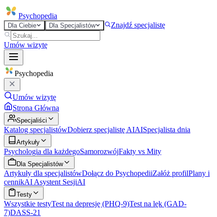
Psycho
pedia
Znajdź specjalistę
Dla Ciebie
Dla Specjalistów
Umów wizytę
Psycho
pedia
Umów wizytę
Strona Główna
Specjaliści
Katalog specjalistów
Dobierz specjalistę AI
AI
Specjalista dnia
Artykuły
Psychologia dla każdego
Samorozwój
Fakty vs Mity
Dla Specjalistów
Artykuły dla specjalistów
Dołącz do Psychopedii
Załóż profil
Plany i
cennik
AI Asystent Sesji
AI
Testy
Wszystkie testy
Test na depresję (PHQ-9)
Test na lęk (GAD-
7)
DASS-21