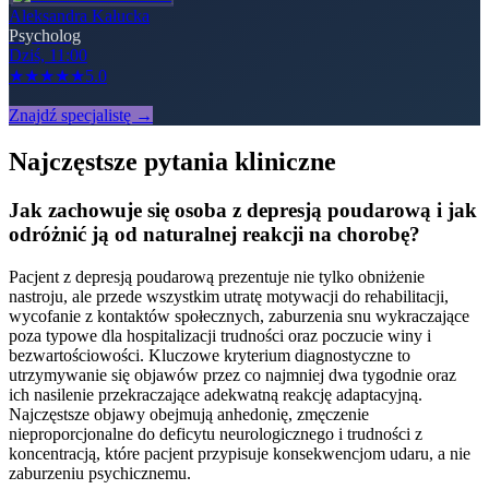
Aleksandra Kałucka
Psycholog
Dziś, 11:00
★
★
★
★
★
5.0
Znajdź specjalistę →
Najczęstsze pytania kliniczne
Jak zachowuje się osoba z depresją poudarową i jak
odróżnić ją od naturalnej reakcji na chorobę?
Pacjent z depresją poudarową prezentuje nie tylko obniżenie
nastroju, ale przede wszystkim utratę motywacji do rehabilitacji,
wycofanie z kontaktów społecznych, zaburzenia snu wykraczające
poza typowe dla hospitalizacji trudności oraz poczucie winy i
bezwartościowości. Kluczowe kryterium diagnostyczne to
utrzymywanie się objawów przez co najmniej dwa tygodnie oraz
ich nasilenie przekraczające adekwatną reakcję adaptacyjną.
Najczęstsze objawy obejmują anhedonię, zmęczenie
nieproporcjonalne do deficytu neurologicznego i trudności z
koncentracją, które pacjent przypisuje konsekwencjom udaru, a nie
zaburzeniu psychicznemu.