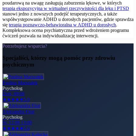
poudarową na uwagę zasługują zaburzenia lękowe, w których
terapia ekspozycyjna w wirtualnej rzeczywistości dla lęku i PTSD
stanowi jedno z nowszych podejść terapeutycznych, a także
współwystępowanie ADHD u dorosłych pacjentów, gdzie sprawdza
się
terapia poznawczo-behawioralna w ADHD u dorosłych
.
Kompleksowa ocena psychiatryczna przed wdrożeniem programu
ćwiczeń pozwala na indywidualizację interwencji.
Potrzebujesz wsparcia?
Specjaliści, którzy mogą pomóc
przy zdrowiu
psychicznym
Paulina Marszałek
Psycholog
Dziś, 09:00
★
★
★
★
★
5.0
Aleksandra Firat
Psycholog
Śr, 12.08 13:00
★
★
★
★
★
5.0