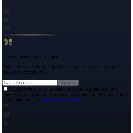
Zdrowie psychiczne co piątek
Najciekawsze artykuły, najnowsze badania i praktyczne porady.
Dołącz do czytelników.
Zapisz →
Zgadzam się na otrzymywanie newslettera redakcyjnego z
najnowszymi artykułami z serwisu psychopedia.pl Oświadczam, że
zapoznałem/am się z
polityką prywatności
.