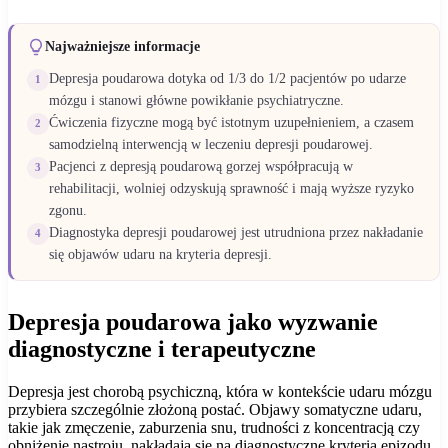
Najważniejsze informacje
Depresja poudarowa dotyka od 1/3 do 1/2 pacjentów po udarze
1
mózgu i stanowi główne powikłanie psychiatryczne.
Ćwiczenia fizyczne mogą być istotnym uzupełnieniem, a czasem
2
samodzielną interwencją w leczeniu depresji poudarowej.
Pacjenci z depresją poudarową gorzej współpracują w
3
rehabilitacji, wolniej odzyskują sprawność i mają wyższe ryzyko
zgonu.
Diagnostyka depresji poudarowej jest utrudniona przez nakładanie
4
się objawów udaru na kryteria depresji.
Depresja poudarowa jako wyzwanie
diagnostyczne i terapeutyczne
Depresja jest chorobą psychiczną, która w kontekście udaru mózgu
przybiera szczególnie złożoną postać. Objawy somatyczne udaru,
takie jak zmęczenie, zaburzenia snu, trudności z koncentracją czy
obniżenie nastroju, nakładają się na diagnostyczne kryteria epizodu