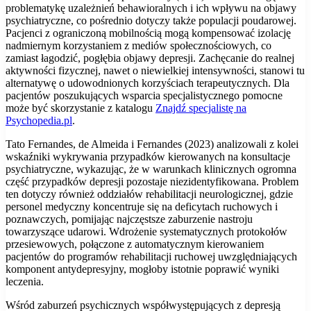
problematykę uzależnień behawioralnych i ich wpływu na objawy
psychiatryczne, co pośrednio dotyczy także populacji poudarowej.
Pacjenci z ograniczoną mobilnością mogą kompensować izolację
nadmiernym korzystaniem z mediów społecznościowych, co
zamiast łagodzić, pogłębia objawy depresji. Zachęcanie do realnej
aktywności fizycznej, nawet o niewielkiej intensywności, stanowi tu
alternatywę o udowodnionych korzyściach terapeutycznych. Dla
pacjentów poszukujących wsparcia specjalistycznego pomocne
może być skorzystanie z katalogu
Znajdź specjalistę na
Psychopedia.pl
.
Tato Fernandes, de Almeida i Fernandes (2023) analizowali z kolei
wskaźniki wykrywania przypadków kierowanych na konsultacje
psychiatryczne, wykazując, że w warunkach klinicznych ogromna
część przypadków depresji pozostaje niezidentyfikowana. Problem
ten dotyczy również oddziałów rehabilitacji neurologicznej, gdzie
personel medyczny koncentruje się na deficytach ruchowych i
poznawczych, pomijając najczęstsze zaburzenie nastroju
towarzyszące udarowi. Wdrożenie systematycznych protokołów
przesiewowych, połączone z automatycznym kierowaniem
pacjentów do programów rehabilitacji ruchowej uwzględniających
komponent antydepresyjny, mogłoby istotnie poprawić wyniki
leczenia.
Wśród zaburzeń psychicznych współwystępujących z depresją