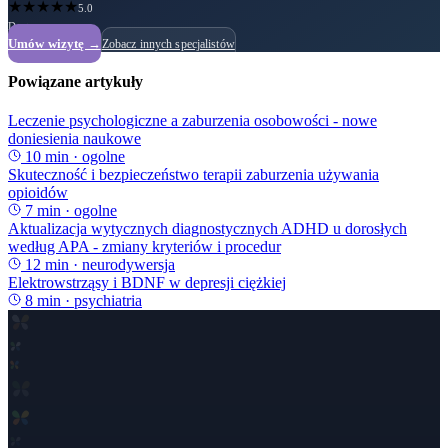
★
★
★
★
★
5.0
Dostępny
Umów wizytę →
Zobacz innych specjalistów
Powiązane artykuły
Leczenie psychologiczne a zaburzenia osobowości - nowe
doniesienia naukowe
10
min ·
ogolne
Skuteczność i bezpieczeństwo terapii zaburzenia używania
opioidów
7
min ·
ogolne
Aktualizacja wytycznych diagnostycznych ADHD u dorosłych
według APA - zmiany kryteriów i procedur
12
min ·
neurodywersja
Elektrowstrząsy i BDNF w depresji ciężkiej
8
min ·
psychiatria