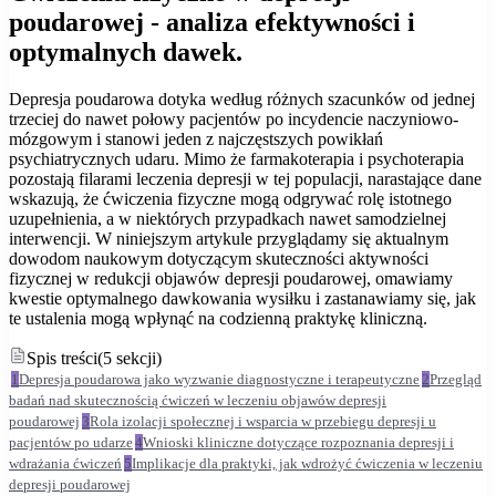
poudarowej - analiza efektywności i
optymalnych dawek.
Depresja poudarowa dotyka według różnych szacunków od jednej
trzeciej do nawet połowy pacjentów po incydencie naczyniowo-
mózgowym i stanowi jeden z najczęstszych powikłań
psychiatrycznych udaru. Mimo że farmakoterapia i psychoterapia
pozostają filarami leczenia depresji w tej populacji, narastające dane
wskazują, że ćwiczenia fizyczne mogą odgrywać rolę istotnego
uzupełnienia, a w niektórych przypadkach nawet samodzielnej
interwencji. W niniejszym artykule przyglądamy się aktualnym
dowodom naukowym dotyczącym skuteczności aktywności
fizycznej w redukcji objawów depresji poudarowej, omawiamy
kwestie optymalnego dawkowania wysiłku i zastanawiamy się, jak
te ustalenia mogą wpłynąć na codzienną praktykę kliniczną.
Spis treści
(
5
sekcji
)
1
Depresja poudarowa jako wyzwanie diagnostyczne i terapeutyczne
2
Przegląd
badań nad skutecznością ćwiczeń w leczeniu objawów depresji
poudarowej
3
Rola izolacji społecznej i wsparcia w przebiegu depresji u
pacjentów po udarze
4
Wnioski kliniczne dotyczące rozpoznania depresji i
wdrażania ćwiczeń
5
Implikacje dla praktyki, jak wdrożyć ćwiczenia w leczeniu
depresji poudarowej