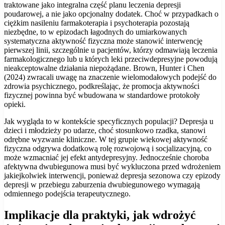
traktowane jako integralna część planu leczenia depresji
poudarowej, a nie jako opcjonalny dodatek. Choć w przypadkach o
ciężkim nasileniu farmakoterapia i psychoterapia pozostają
niezbędne, to w epizodach łagodnych do umiarkowanych
systematyczna aktywność fizyczna może stanowić interwencję
pierwszej linii, szczególnie u pacjentów, którzy odmawiają leczenia
farmakologicznego lub u których leki przeciwdepresyjne powodują
nieakceptowalne działania niepożądane. Brown, Hunter i Chen
(2024) zwracali uwagę na znaczenie wielomodałowych podejść do
zdrowia psychicznego, podkreślając, że promocja aktywności
fizycznej powinna być wbudowana w standardowe protokoły
opieki.
Jak wygląda to w kontekście specyficznych populacji? Depresja u
dzieci i młodzieży po udarze, choć stosunkowo rzadka, stanowi
odrębne wyzwanie kliniczne. W tej grupie wiekowej aktywność
fizyczna odgrywa dodatkową rolę rozwojową i socjalizacyjną, co
może wzmacniać jej efekt antydepresyjny. Jednocześnie choroba
afektywna dwubiegunowa musi być wykluczona przed wdrożeniem
jakiejkolwiek interwencji, ponieważ depresja sezonowa czy epizody
depresji w przebiegu zaburzenia dwubiegunowego wymagają
odmiennego podejścia terapeutycznego.
Implikacje dla praktyki, jak wdrożyć