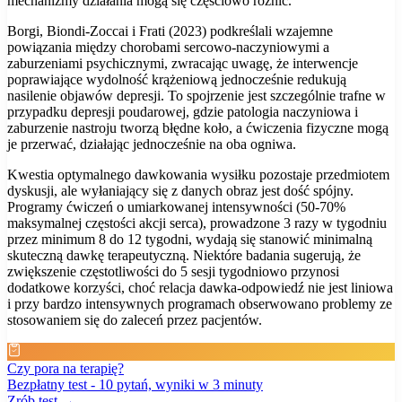
mechanizmy działania mogą się częściowo różnić.
Borgi, Biondi-Zoccai i Frati (2023) podkreślali wzajemne
powiązania między chorobami sercowo-naczyniowymi a
zaburzeniami psychicznymi, zwracając uwagę, że interwencje
poprawiające wydolność krążeniową jednocześnie redukują
nasilenie objawów depresji. To spojrzenie jest szczególnie trafne w
przypadku depresji poudarowej, gdzie patologia naczyniowa i
zaburzenie nastroju tworzą błędne koło, a ćwiczenia fizyczne mogą
je przerwać, działając jednocześnie na oba ogniwa.
Kwestia optymalnego dawkowania wysiłku pozostaje przedmiotem
dyskusji, ale wyłaniający się z danych obraz jest dość spójny.
Programy ćwiczeń o umiarkowanej intensywności (50-70%
maksymalnej częstości akcji serca), prowadzone 3 razy w tygodniu
przez minimum 8 do 12 tygodni, wydają się stanowić minimalną
skuteczną dawkę terapeutyczną. Niektóre badania sugerują, że
zwiększenie częstotliwości do 5 sesji tygodniowo przynosi
dodatkowe korzyści, choć relacja dawka-odpowiedź nie jest liniowa
i przy bardzo intensywnych programach obserwowano problemy ze
stosowaniem się do zaleceń przez pacjentów.
Czy pora na terapię?
Bezpłatny test - 10 pytań, wyniki w 3 minuty
Zrób test →