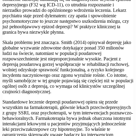
depresyjnego (F32 wg ICD-11), co utrudnia rozpoznanie i
nierzadko prowadzi do opóźnionego wdrożenia leczenia. Lekarz
psychiatra staje przed dylematem: czy apatia i spowolnienie
psychomotoryczne to jeszcze następstwo uszkodzenia mózgu, czy
już pełnoobjawowy epizod depresji? W praktyce klinicznej ta
granica bywa niezwykle płynna.
Skala problemu jest znacząca. Smith (2014) opisywał depresję jako
globalne wyzwanie zdrowotne dotykające ponad 350 milionów
ludzi na świecie, natomiast w populacji poudarowej
rozpowszechnienie jest nieproporcjonalnie wysokie. Pacjent z
depresją poudarową gorzej współpracuje w rehabilitacji ruchowej,
wolniej odzyskuje sprawność funkcjonalną, a ryzyko kolejnego
incydentu naczyniowego oraz zgonu wyraźnie rośnie. Co istotne,
myśli samobójcze w tej grupie pojawiają się częściej niż w populacji
ogólnej osób z depresją, co wymaga od klinicystów szczególnej
czujności diagnostycznej.
Standardowe leczenie depresji poudarowej opiera się przede
wszystkim na farmakoterapii, głównie lekach przeciwdepresyjnych
z grupy SSRI, oraz psychoterapii, w tym interwencjach poznawczo-
behawioralnych. Farmakoterapia bywa jednak obarczona istotnymi
interakcjami lekowymi u pacjentów przyjmujących jednocześnie
leki przeciwzakrzepowe czy hipotensyjne. To właśnie te
ograniczenia skierowały uwagę badaczy ku interwencjom