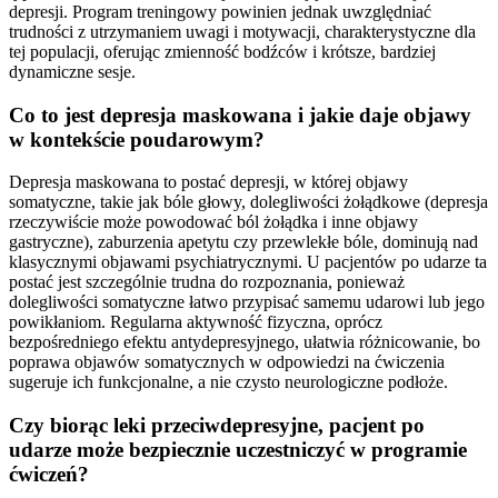
depresji. Program treningowy powinien jednak uwzględniać
trudności z utrzymaniem uwagi i motywacji, charakterystyczne dla
tej populacji, oferując zmienność bodźców i krótsze, bardziej
dynamiczne sesje.
Co to jest depresja maskowana i jakie daje objawy
w kontekście poudarowym?
Depresja maskowana to postać depresji, w której objawy
somatyczne, takie jak bóle głowy, dolegliwości żołądkowe (depresja
rzeczywiście może powodować ból żołądka i inne objawy
gastryczne), zaburzenia apetytu czy przewlekłe bóle, dominują nad
klasycznymi objawami psychiatrycznymi. U pacjentów po udarze ta
postać jest szczególnie trudna do rozpoznania, ponieważ
dolegliwości somatyczne łatwo przypisać samemu udarowi lub jego
powikłaniom. Regularna aktywność fizyczna, oprócz
bezpośredniego efektu antydepresyjnego, ułatwia różnicowanie, bo
poprawa objawów somatycznych w odpowiedzi na ćwiczenia
sugeruje ich funkcjonalne, a nie czysto neurologiczne podłoże.
Czy biorąc leki przeciwdepresyjne, pacjent po
udarze może bezpiecznie uczestniczyć w programie
ćwiczeń?