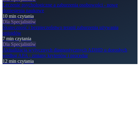
Leczenie psychologiczne a zaburzenia osobowości - nowe
doniesienia naukowe
10
min czytania
Dla Specjalistów
Skuteczność i bezpieczeństwo terapii zaburzenia używania
opioidów
7
min czytania
Dla Specjalistów
Aktualizacja wytycznych diagnostycznych ADHD u dorosłych
według APA - zmiany kryteriów i procedur
12
min czytania