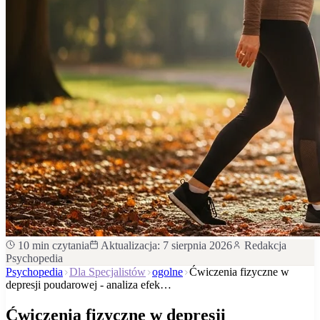
10
min czytania
Aktualizacja:
7 sierpnia 2026
Redakcja
Psychopedia
Psychopedia
Dla Specjalistów
ogolne
Ćwiczenia fizyczne w
depresji poudarowej - analiza efek…
Ćwiczenia fizyczne w depresji