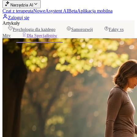
Narzędzia AI
Czat z terapeutą
Nowe
Asystent AI
Beta
Aplikacja mobilna
Zaloguj się
Artykuły
Psychologia dla każdego
Samorozwój
Fakty vs
Mity
Dla Specjalistów