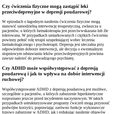
Czy ćwiczenia fizyczne mogą zastąpić leki
przeciwdepresyjne w depresji poudarowej?
W epizodach o łagodnym nasileniu ćwiczenia fizyczne mogą
stanowić samodzielną interwencję terapeutyczną, zwłaszcza u
pacjentów, u których farmakoterapia jest przeciwwskazana lub źle
tolerowana. W przypadkach umiarkowanych i ciężkich ćwiczenia
powinny pełnić rolę terapii uzupełniającej wobec leczenia
farmakologicznego i psychoterapii. Depresja jest uleczalna przy
odpowiednim doborze interwencji, ale decyzja o ewentualnym
stopniowym odstawianiu leków przeciwdepresyjnych powinna
zawsze należeć do prowadzącego psychiatrę.
Czy ADHD może współwystępować z depresją
poudarową i jak to wpływa na dobór interwencji
ruchowej?
Współwystępowanie ADHD z depresją poudarową jest możliwe,
szczególnie u pacjentów, u których zaburzenie hiperkinetyczne
rozpoznano jeszcze przed incydentem naczyniowym. W takich
przypadkach ustrukturyzowane programy ćwiczeń mogą przynosić
podwójne korzyści, poprawiając zarówno funkcje wykonawcze
typowo zaburzone w ADHD, jak i redukując nasilenie objawów