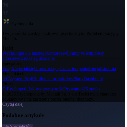
Psycho
pedia
Twoje źródło wiedzy o zdrowiu psychicznym. Portal edukacyjny
Mentali.
Treści
Psychologia dla każdego
Samorozwój
Fakty vs Mity
Testy
przesiewowe
Zasięg działania
Specjaliści
Znajdź specjalistę
Umów wizytę
Czat z terapeutą
Specjalista dnia
Mentali.tech
AI Asystent Sesji
Biblioteka protokołów
Plany
Dashboard
Firma
O Psychopedii
Jak tworzymy treści
Prywatność
Kontakt
© 2026 Psychopedia by Mentali Sp. z o.o.
Treści mają charakter
edukacyjny i nie zastępują profesjonalnej diagnozy.
Czytaj dalej
Podobne artykuły
Dla Specjalistów