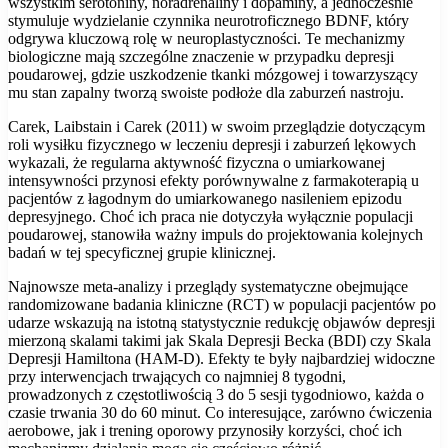
wszystkim serotoniny, noradrenaliny i dopaminy, a jednocześnie
stymuluje wydzielanie czynnika neurotroficznego BDNF, który
odgrywa kluczową rolę w neuroplastyczności. Te mechanizmy
biologiczne mają szczególne znaczenie w przypadku depresji
poudarowej, gdzie uszkodzenie tkanki mózgowej i towarzyszący
mu stan zapalny tworzą swoiste podłoże dla zaburzeń nastroju.
Carek, Laibstain i Carek (2011) w swoim przeglądzie dotyczącym
roli wysiłku fizycznego w leczeniu depresji i zaburzeń lękowych
wykazali, że regularna aktywność fizyczna o umiarkowanej
intensywności przynosi efekty porównywalne z farmakoterapią u
pacjentów z łagodnym do umiarkowanego nasileniem epizodu
depresyjnego. Choć ich praca nie dotyczyła wyłącznie populacji
poudarowej, stanowiła ważny impuls do projektowania kolejnych
badań w tej specyficznej grupie klinicznej.
Najnowsze meta-analizy i przeglądy systematyczne obejmujące
randomizowane badania kliniczne (RCT) w populacji pacjentów po
udarze wskazują na istotną statystycznie redukcję objawów depresji
mierzoną skalami takimi jak Skala Depresji Becka (BDI) czy Skala
Depresji Hamiltona (HAM-D). Efekty te były najbardziej widoczne
przy interwencjach trwających co najmniej 8 tygodni,
prowadzonych z częstotliwością 3 do 5 sesji tygodniowo, każda o
czasie trwania 30 do 60 minut. Co interesujące, zarówno ćwiczenia
aerobowe, jak i trening oporowy przynosiły korzyści, choć ich