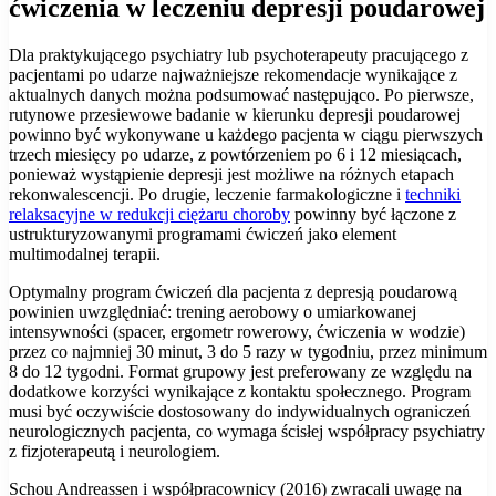
ćwiczenia w leczeniu depresji poudarowej
Dla praktykującego psychiatry lub psychoterapeuty pracującego z
pacjentami po udarze najważniejsze rekomendacje wynikające z
aktualnych danych można podsumować następująco. Po pierwsze,
rutynowe przesiewowe badanie w kierunku depresji poudarowej
powinno być wykonywane u każdego pacjenta w ciągu pierwszych
trzech miesięcy po udarze, z powtórzeniem po 6 i 12 miesiącach,
ponieważ wystąpienie depresji jest możliwe na różnych etapach
rekonwalescencji. Po drugie, leczenie farmakologiczne i
techniki
relaksacyjne w redukcji ciężaru choroby
powinny być łączone z
ustrukturyzowanymi programami ćwiczeń jako element
multimodalnej terapii.
Optymalny program ćwiczeń dla pacjenta z depresją poudarową
powinien uwzględniać: trening aerobowy o umiarkowanej
intensywności (spacer, ergometr rowerowy, ćwiczenia w wodzie)
przez co najmniej 30 minut, 3 do 5 razy w tygodniu, przez minimum
8 do 12 tygodni. Format grupowy jest preferowany ze względu na
dodatkowe korzyści wynikające z kontaktu społecznego. Program
musi być oczywiście dostosowany do indywidualnych ograniczeń
neurologicznych pacjenta, co wymaga ścisłej współpracy psychiatry
z fizjoterapeutą i neurologiem.
Schou Andreassen i współpracownicy (2016) zwracali uwagę na