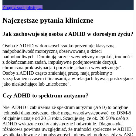
Znajdź specjalistę →
Najczęstsze pytania kliniczne
Jak zachowuje się osoba z ADHD w dorosłym życiu?
Osoba z ADHD w dorosłości rzadko prezentuje klasyczną
nadpobudliwość motoryczną obserwowaną u dzieci
nadpobudliwych. Dominują raczej: wewnętrzny niepokój, trudności
z dokańczaniem zadań, impulsywne podejmowanie decyzji,
chroniczna prokrastynacja i poczucie „chaosu wewnętrznego".
Osoby z ADHD często zmieniają pracę, mają problemy z
zarządzaniem czasem i finansami, a w relacjach bywają postrzegane
jako niesłuchające lub „nieobecne".
Czy ADHD to spektrum autyzmu?
Nie. ADHD i zaburzenia ze spektrum autyzmu (ASD) to odrębne
jednostki diagnostyczne, choć mogą współwystępować, co DSM-5
oficjalnie uznaje od 2013 roku. Szacuje się, że ok. 20-50% osób z
ADHD wykazuje cechy autystyczne i odwrotnie. Diagnostyka
różnicowa powinna uwzględniać, że trudności społeczne w ADHD
wynikają głównie z impulsywności i nieuwagi, podczas gdy w ASD