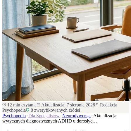
12
min czytania
Aktualizacja:
7 sierpnia 2026
Redakcja
Psychopedia
8
zweryfikowanych źródeł
Psychopedia
Dla Specjalistów
Neurodywersja
Aktualizacja
wytycznych diagnostycznych ADHD u dorosłyc…