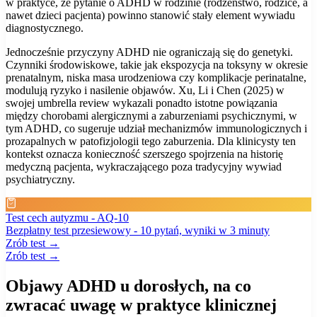
w praktyce, że pytanie o ADHD w rodzinie (rodzeństwo, rodzice, a
nawet dzieci pacjenta) powinno stanowić stały element wywiadu
diagnostycznego.
Jednocześnie przyczyny ADHD nie ograniczają się do genetyki.
Czynniki środowiskowe, takie jak ekspozycja na toksyny w okresie
prenatalnym, niska masa urodzeniowa czy komplikacje perinatalne,
modulują ryzyko i nasilenie objawów. Xu, Li i Chen (2025) w
swojej umbrella review wykazali ponadto istotne powiązania
między chorobami alergicznymi a zaburzeniami psychicznymi, w
tym ADHD, co sugeruje udział mechanizmów immunologicznych i
prozapalnych w patofizjologii tego zaburzenia. Dla klinicysty ten
kontekst oznacza konieczność szerszego spojrzenia na historię
medyczną pacjenta, wykraczającego poza tradycyjny wywiad
psychiatryczny.
Test cech autyzmu - AQ-10
Bezpłatny test przesiewowy - 10 pytań, wyniki w 3 minuty
Zrób test →
Zrób test →
Objawy ADHD u dorosłych, na co
zwracać uwagę w praktyce klinicznej