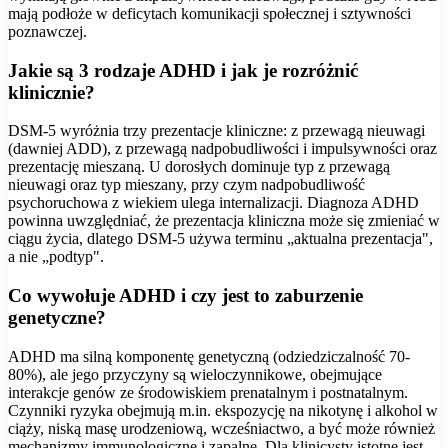
mają podłoże w deficytach komunikacji społecznej i sztywności
poznawczej.
Jakie są 3 rodzaje ADHD i jak je rozróżnić
klinicznie?
DSM-5 wyróżnia trzy prezentacje kliniczne: z przewagą nieuwagi
(dawniej ADD), z przewagą nadpobudliwości i impulsywności oraz
prezentację mieszaną. U dorosłych dominuje typ z przewagą
nieuwagi oraz typ mieszany, przy czym nadpobudliwość
psychoruchowa z wiekiem ulega internalizacji. Diagnoza ADHD
powinna uwzględniać, że prezentacja kliniczna może się zmieniać w
ciągu życia, dlatego DSM-5 używa terminu „aktualna prezentacja",
a nie „podtyp".
Co wywołuje ADHD i czy jest to zaburzenie
genetyczne?
ADHD ma silną komponentę genetyczną (odziedziczalność 70-
80%), ale jego przyczyny są wieloczynnikowe, obejmujące
interakcje genów ze środowiskiem prenatalnym i postnatalnym.
Czynniki ryzyka obejmują m.in. ekspozycję na nikotynę i alkohol w
ciąży, niską masę urodzeniową, wcześniactwo, a być może również
mechanizmy immunologiczne i zapalne. Dla klinicysty istotne jest