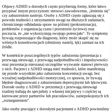
Objawy ADHD u dorosłych często przybierają formy, które łatwo
przypisać innym przyczynom: stresowi zawodowemu, „lenieniu się"
czy zaburzeniom nastroju. Osoby z ADHD często zgłaszają się z
powodu trudności z utrzymaniem uwagi na dłuższych zadaniach,
chronicznego odkładania spraw na później (prokrastynacja),
problemów z organizacją czasu i przestrzeni życiowej oraz
poczucia, że „nie wykorzystują swojego potencjału". Te symptomy
bywają rozpraszające dla diagnosty, który może skupić się na
wtórnych konsekwencjach (obniżony nastrój, lęk) zamiast na ich
źródle.
W kontekście poszczególnych typów zaburzenia (prezentacja z
przewagą nieuwagi, z przewagą nadpobudliwości i impulsywności
oraz prezentacja mieszana) szczególne wyzwanie stanowi pierwszy
z nich. Pacjenci z ADHD mogą mieć trudności, które manifestują
się przede wszystkim jako zaburzenia koncentracji uwagi, bez
wyraźnej nadpobudliwości motorycznej, co sprawia, że bywają
błędnie diagnozowani z zaburzeniami depresyjnymi lub lękowymi.
Dorosłe osoby z ADHD w prezentacji z przewagą nieuwagi
rzadziej trafiają do specjalisty z własnej inicjatywy i częściej są
kierowane przez partnerów lub pracodawców, zaniepokojonych ich
„roztargnieniem".
Jako osoby pracujące z dorosłymi pacjentami z ADHD powinniśmy