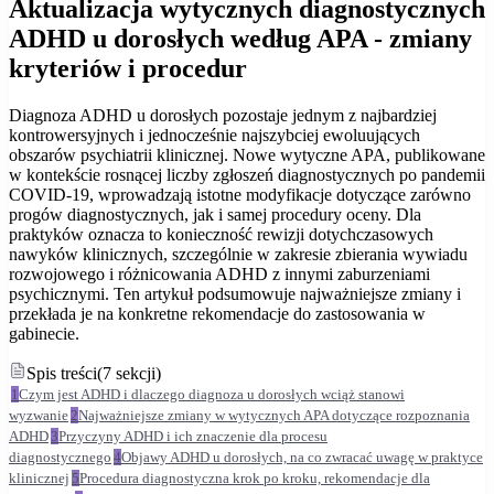
Aktualizacja wytycznych diagnostycznych
ADHD u dorosłych według APA - zmiany
kryteriów i procedur
Diagnoza ADHD u dorosłych pozostaje jednym z najbardziej
kontrowersyjnych i jednocześnie najszybciej ewoluujących
obszarów psychiatrii klinicznej. Nowe wytyczne APA, publikowane
w kontekście rosnącej liczby zgłoszeń diagnostycznych po pandemii
COVID-19, wprowadzają istotne modyfikacje dotyczące zarówno
progów diagnostycznych, jak i samej procedury oceny. Dla
praktyków oznacza to konieczność rewizji dotychczasowych
nawyków klinicznych, szczególnie w zakresie zbierania wywiadu
rozwojowego i różnicowania ADHD z innymi zaburzeniami
psychicznymi. Ten artykuł podsumowuje najważniejsze zmiany i
przekłada je na konkretne rekomendacje do zastosowania w
gabinecie.
Spis treści
(
7
sekcji
)
1
Czym jest ADHD i dlaczego diagnoza u dorosłych wciąż stanowi
wyzwanie
2
Najważniejsze zmiany w wytycznych APA dotyczące rozpoznania
ADHD
3
Przyczyny ADHD i ich znaczenie dla procesu
diagnostycznego
4
Objawy ADHD u dorosłych, na co zwracać uwagę w praktyce
klinicznej
5
Procedura diagnostyczna krok po kroku, rekomendacje dla