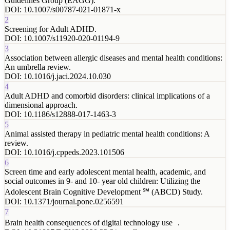
Guidelines Group (EAGG).
DOI:
10.1007/s00787-021-01871-x
2
Screening for Adult ADHD.
DOI:
10.1007/s11920-020-01194-9
3
Association between allergic diseases and mental health conditions:
An umbrella review.
DOI:
10.1016/j.jaci.2024.10.030
4
Adult ADHD and comorbid disorders: clinical implications of a
dimensional approach.
DOI:
10.1186/s12888-017-1463-3
5
Animal assisted therapy in pediatric mental health conditions: A
review.
DOI:
10.1016/j.cppeds.2023.101506
6
Screen time and early adolescent mental health, academic, and
social outcomes in 9- and 10- year old children: Utilizing the
Adolescent Brain Cognitive Development ℠ (ABCD) Study.
DOI:
10.1371/journal.pone.0256591
7
Brain health consequences of digital technology use .