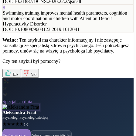
DOI:
10.31887/DCNS.2020.22.2/gsmall
8
Swimming training improves mental health parameters, cognition
and motor coordination in children with Attention Deficit
Hyperactivity Disorder.
DOI:
10.1080/09603123.2019.1612041
Ważne:
Ten artykuł ma charakter informacyjny i nie zastępuje
konsultacji ze specjalistą zdrowia psychicznego. Jeśli potrzebujesz
pomocy, umów się na wizytę u psychologa lub psychiatry.
Czy ten artykuł był pomocny?
Tak
Nie
Specjalista dnia
Aleksandra Firat
Psycholog, Psycholog dziecięcy
★
★
★
★
★
5.0
Dostępny
Umów wizytę →
Zobacz innych specjalistów