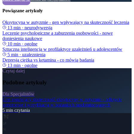
Powiązane artykuły
Oksytocyna w autyzmie - gen wpływający na skuteczność leczenia
13
min ·
neurodywersja
Leczenie psychologiczne a zaburzenia osobowości - nowe
doniesienia naukowe
10
min ·
ogolne
Sztuczna inteligencja w profilaktyce uzależnień u adolescentów
5
min ·
uzaleznienia
Depresja ciężka vs ketamina - co mówią badania
13
min ·
ogolne
Czytaj dalej
Podobne artykuły
Dla Specjalistów
Gen regulujący skuteczność oksytocyny w autyzmie - odkrycie
genomowe i weryfikacja w badaniach randomizowanych
5
min czytania