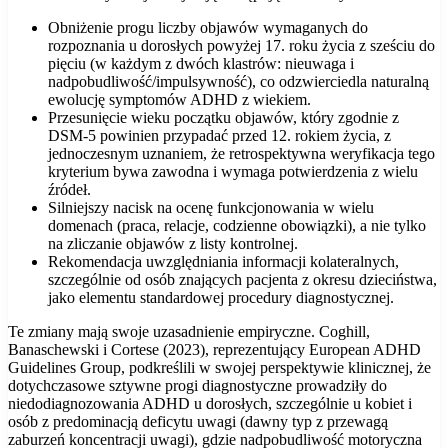
Obniżenie progu liczby objawów wymaganych do
rozpoznania u dorosłych powyżej 17. roku życia z sześciu do
pięciu (w każdym z dwóch klastrów: nieuwaga i
nadpobudliwość/impulsywność), co odzwierciedla naturalną
ewolucję symptomów ADHD z wiekiem.
Przesunięcie wieku początku objawów, który zgodnie z
DSM-5 powinien przypadać przed 12. rokiem życia, z
jednoczesnym uznaniem, że retrospektywna weryfikacja tego
kryterium bywa zawodna i wymaga potwierdzenia z wielu
źródeł.
Silniejszy nacisk na ocenę funkcjonowania w wielu
domenach (praca, relacje, codzienne obowiązki), a nie tylko
na zliczanie objawów z listy kontrolnej.
Rekomendacja uwzględniania informacji kolateralnych,
szczególnie od osób znających pacjenta z okresu dzieciństwa,
jako elementu standardowej procedury diagnostycznej.
Te zmiany mają swoje uzasadnienie empiryczne. Coghill,
Banaschewski i Cortese (2023), reprezentujący European ADHD
Guidelines Group, podkreślili w swojej perspektywie klinicznej, że
dotychczasowe sztywne progi diagnostyczne prowadziły do
niedodiagnozowania ADHD u dorosłych, szczególnie u kobiet i
osób z predominacją deficytu uwagi (dawny typ z przewagą
zaburzeń koncentracji uwagi), gdzie nadpobudliwość motoryczna