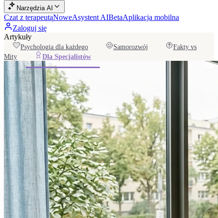
Narzędzia AI
Czat z terapeutą
Nowe
Asystent AI
Beta
Aplikacja mobilna
Zaloguj się
Artykuły
Psychologia dla każdego
Samorozwój
Fakty vs
Mity
Dla Specjalistów