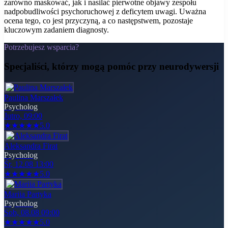
zarówno maskować, jak i nasilać pierwotne objawy zespołu
nadpobudliwości psychoruchowej z deficytem uwagi. Uważna
ocena tego, co jest przyczyną, a co następstwem, pozostaje
kluczowym zadaniem diagnosty.
Potrzebujesz wsparcia?
Specjaliści, którzy mogą pomóc
przy neurodywersji
Paulina Marszałek
Psycholog
Jutro, 09:00
★
★
★
★
★
5.0
Aleksandra Firat
Psycholog
Śr, 12.08 13:00
★
★
★
★
★
5.0
Mariia Partyka
Psycholog
Sob, 08.08 09:00
★
★
★
★
★
5.0