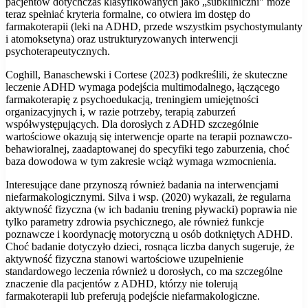
pacjentów dotychczas klasyfikowanych jako „subkliniczni" może
teraz spełniać kryteria formalne, co otwiera im dostęp do
farmakoterapii (leki na ADHD, przede wszystkim psychostymulanty
i atomoksetyna) oraz ustrukturyzowanych interwencji
psychoterapeutycznych.
Coghill, Banaschewski i Cortese (2023) podkreślili, że skuteczne
leczenie ADHD wymaga podejścia multimodalnego, łączącego
farmakoterapię z psychoedukacją, treningiem umiejętności
organizacyjnych i, w razie potrzeby, terapią zaburzeń
współwystępujących. Dla dorosłych z ADHD szczególnie
wartościowe okazują się interwencje oparte na terapii poznawczo-
behawioralnej, zaadaptowanej do specyfiki tego zaburzenia, choć
baza dowodowa w tym zakresie wciąż wymaga wzmocnienia.
Interesujące dane przynoszą również badania na interwencjami
niefarmakologicznymi. Silva i wsp. (2020) wykazali, że regularna
aktywność fizyczna (w ich badaniu trening pływacki) poprawia nie
tylko parametry zdrowia psychicznego, ale również funkcje
poznawcze i koordynację motoryczną u osób dotkniętych ADHD.
Choć badanie dotyczyło dzieci, rosnąca liczba danych sugeruje, że
aktywność fizyczna stanowi wartościowe uzupełnienie
standardowego leczenia również u dorosłych, co ma szczególne
znaczenie dla pacjentów z ADHD, którzy nie tolerują
farmakoterapii lub preferują podejście niefarmakologiczne.