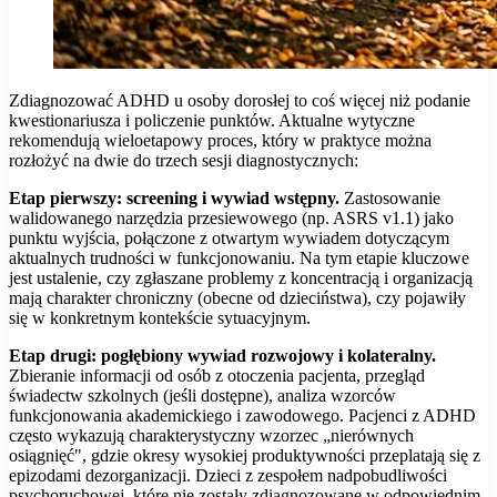
Zdiagnozować ADHD u osoby dorosłej to coś więcej niż podanie
kwestionariusza i policzenie punktów. Aktualne wytyczne
rekomendują wieloetapowy proces, który w praktyce można
rozłożyć na dwie do trzech sesji diagnostycznych:
Etap pierwszy: screening i wywiad wstępny.
Zastosowanie
walidowanego narzędzia przesiewowego (np. ASRS v1.1) jako
punktu wyjścia, połączone z otwartym wywiadem dotyczącym
aktualnych trudności w funkcjonowaniu. Na tym etapie kluczowe
jest ustalenie, czy zgłaszane problemy z koncentracją i organizacją
mają charakter chroniczny (obecne od dzieciństwa), czy pojawiły
się w konkretnym kontekście sytuacyjnym.
Etap drugi: pogłębiony wywiad rozwojowy i kolateralny.
Zbieranie informacji od osób z otoczenia pacjenta, przegląd
świadectw szkolnych (jeśli dostępne), analiza wzorców
funkcjonowania akademickiego i zawodowego. Pacjenci z ADHD
często wykazują charakterystyczny wzorzec „nierównych
osiągnięć", gdzie okresy wysokiej produktywności przeplatają się z
epizodami dezorganizacji. Dzieci z zespołem nadpobudliwości
psychoruchowej, które nie zostały zdiagnozowane w odpowiednim