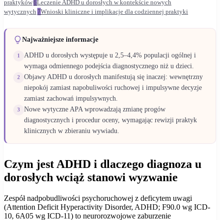
praktyków
6
Leczenie ADHD u dorosłych w kontekście nowych
wytycznych
7
Wnioski kliniczne i implikacje dla codziennej praktyki
Najważniejsze informacje
ADHD u dorosłych występuje u 2,5–4,4% populacji ogólnej i
1
wymaga odmiennego podejścia diagnostycznego niż u dzieci.
Objawy ADHD u dorosłych manifestują się inaczej: wewnętrzny
2
niepokój zamiast napobuliwości ruchowej i impulsywne decyzje
zamiast zachowań impulsywnych.
Nowe wytyczne APA wprowadzają zmianę progów
3
diagnostycznych i procedur oceny, wymagając rewizji praktyk
klinicznych w zbieraniu wywiadu.
Czym jest ADHD i dlaczego diagnoza u
dorosłych wciąż stanowi wyzwanie
Zespół nadpobudliwości psychoruchowej z deficytem uwagi
(Attention Deficit Hyperactivity Disorder, ADHD; F90.0 wg ICD-
10, 6A05 wg ICD-11) to neurorozwojowe zaburzenie