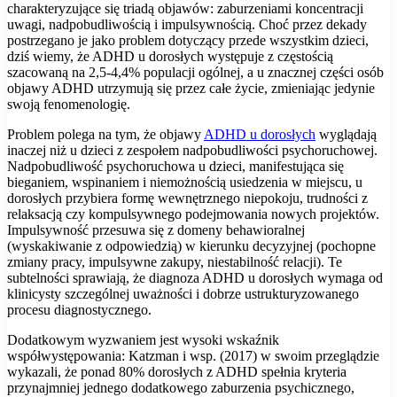
charakteryzujące się triadą objawów: zaburzeniami koncentracji
uwagi, nadpobudliwością i impulsywnością. Choć przez dekady
postrzegano je jako problem dotyczący przede wszystkim dzieci,
dziś wiemy, że ADHD u dorosłych występuje z częstością
szacowaną na 2,5-4,4% populacji ogólnej, a u znacznej części osób
objawy ADHD utrzymują się przez całe życie, zmieniając jedynie
swoją fenomenologię.
Problem polega na tym, że objawy
ADHD u dorosłych
wyglądają
inaczej niż u dzieci z zespołem nadpobudliwości psychoruchowej.
Nadpobudliwość psychoruchowa u dzieci, manifestująca się
bieganiem, wspinaniem i niemożnością usiedzenia w miejscu, u
dorosłych przybiera formę wewnętrznego niepokoju, trudności z
relaksacją czy kompulsywnego podejmowania nowych projektów.
Impulsywność przesuwa się z domeny behawioralnej
(wyskakiwanie z odpowiedzią) w kierunku decyzyjnej (pochopne
zmiany pracy, impulsywne zakupy, niestabilność relacji). Te
subtelności sprawiają, że diagnoza ADHD u dorosłych wymaga od
klinicysty szczególnej uważności i dobrze ustrukturyzowanego
procesu diagnostycznego.
Dodatkowym wyzwaniem jest wysoki wskaźnik
współwystępowania: Katzman i wsp. (2017) w swoim przeglądzie
wykazali, że ponad 80% dorosłych z ADHD spełnia kryteria
przynajmniej jednego dodatkowego zaburzenia psychicznego,