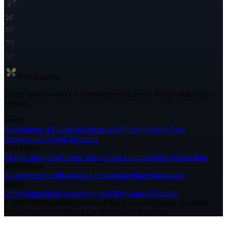
Psycho
pedia
Twoje źródło wiedzy o zdrowiu psychicznym. Portal edukacyjny
Mentali.
Treści
Psychologia dla każdego
Samorozwój
Fakty vs Mity
Testy
przesiewowe
Zasięg działania
Specjaliści
Znajdź specjalistę
Umów wizytę
Czat z terapeutą
Specjalista dnia
Mentali.tech
AI Asystent Sesji
Biblioteka protokołów
Plany
Dashboard
Firma
O Psychopedii
Jak tworzymy treści
Prywatność
Kontakt
© 2026 Psychopedia by Mentali Sp. z o.o.
Treści mają charakter
edukacyjny i nie zastępują profesjonalnej diagnozy.