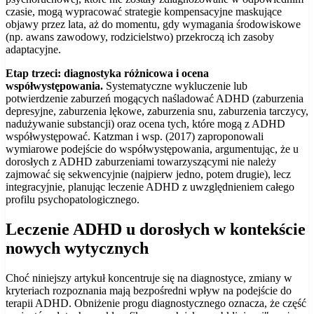
czasie, mogą wypracować strategie kompensacyjne maskujące
objawy przez lata, aż do momentu, gdy wymagania środowiskowe
(np. awans zawodowy, rodzicielstwo) przekroczą ich zasoby
adaptacyjne.
Etap trzeci: diagnostyka różnicowa i ocena
współwystępowania.
Systematyczne wykluczenie lub
potwierdzenie zaburzeń mogących naśladować ADHD (zaburzenia
depresyjne, zaburzenia lękowe, zaburzenia snu, zaburzenia tarczycy,
nadużywanie substancji) oraz ocena tych, które mogą z ADHD
współwystępować. Katzman i wsp. (2017) zaproponowali
wymiarowe podejście do współwystępowania, argumentując, że u
dorosłych z ADHD zaburzeniami towarzyszącymi nie należy
zajmować się sekwencyjnie (najpierw jedno, potem drugie), lecz
integracyjnie, planując leczenie ADHD z uwzględnieniem całego
profilu psychopatologicznego.
Leczenie ADHD u dorosłych w kontekście
nowych wytycznych
Choć niniejszy artykuł koncentruje się na diagnostyce, zmiany w
kryteriach rozpoznania mają bezpośredni wpływ na podejście do
terapii ADHD. Obniżenie progu diagnostycznego oznacza, że część