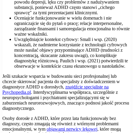
powodu depresji, lęku czy problemów z nadużywaniem
substancji, ponieważ ADHD często stanowi „cichego
sprawcę" za tymi prezentacjami klinicznymi.
Oceniajcie funkcjonowanie w wielu domenach i nie
ograniczajcie się do pytań o pracę; relacje interpersonalne,
zarządzanie finansami i samoregulacja emocjonalna to równie
ważne wskaźniki.
Uwzględniajcie kontekst cyfrowy: Small i wsp. (2020)
wskazali, że nadmierne korzystanie z technologii cyfrowych
może nasilać objawy przypominające ADHD (trudności z
koncentracją, skracanie zakresu uwagi), co komplikuje
diagnostykę różnicową. Paulich i wsp. (2021) potwierdzili te
obserwacje w kontekście czasu ekranowego u nastolatków.
Jeśli szukacie wsparcia w budowaniu sieci profesjonalnej lub
chcecie skierować pacjenta do specjalisty z doświadczeniem w
diagnostyce ADHD u dorosłych,
znajdźcie specjalistę na
Psychopedia.pl
. Interdyscyplinarna współpraca, szczególnie z
neuropsychologami i psychiatrami specjalizującymi się w
zaburzeniach neurorozwojowych, znacząco podnosi jakość procesu
diagnostycznego.
Osoby dorosłe z ADHD, które przez lata funkcjonowały bez
diagnozy, często zmagają się również z wtórnymi problemami
emocjonalnymi, w tym
objawami nerwicy lękowej
, które mogą