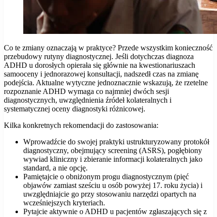
Co te zmiany oznaczają w praktyce? Przede wszystkim konieczność
przebudowy rutyny diagnostycznej. Jeśli dotychczas diagnoza
ADHD u dorosłych opierała się głównie na kwestionariuszach
samooceny i jednorazowej konsultacji, nadszedł czas na zmianę
podejścia. Aktualne wytyczne jednoznacznie wskazują, że rzetelne
rozpoznanie ADHD wymaga co najmniej dwóch sesji
diagnostycznych, uwzględnienia źródeł kolateralnych i
systematycznej oceny diagnostyki różnicowej.
Kilka konkretnych rekomendacji do zastosowania:
Wprowadźcie do swojej praktyki ustrukturyzowany protokół
diagnostyczny, obejmujący screening (ASRS), pogłębiony
wywiad kliniczny i zbieranie informacji kolateralnych jako
standard, a nie opcję.
Pamiętajcie o obniżonym progu diagnostycznym (pięć
objawów zamiast sześciu u osób powyżej 17. roku życia) i
uwzględniajcie go przy stosowaniu narzędzi opartych na
wcześniejszych kryteriach.
Pytajcie aktywnie o ADHD u pacjentów zgłaszających się z