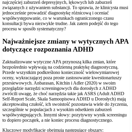
najczęściej zaburzeń depresyjnych, lękowych lub zaburzeń
związanych z używaniem substancji. To sprawia, że klinicysta musi
jednocześnie prowadzić diagnostykę różnicową i oceniać
współwystępowanie, co w warunkach ograniczonego czasu
konsultacji bywa niezwykle trudne. Jak zatem podejść do tego
procesu w sposób systematyczny?
Najważniejsze zmiany w wytycznych APA
dotyczące rozpoznania ADHD
Zaktualizowane wytyczne APA przynoszą kilka zmian, które
bezpośrednio wpływają na codzienną praktykę diagnostyczną.
Przede wszystkim podkreślono konieczność wielowymiarowej
oceny, wykraczającej poza proste zastosowanie kwestionariuszy
przesiewowych. Anbarasan, Kitchin i Adler (2020) w swoim
przeglądzie narzędzi screeningowych dla dorosłych z ADHD
zwrócili uwagę, że choć narzędzia takie jak ASRS (Adult ADHD
Self-Report Scale, Skala Samoopisowa ADHD u Dorosłych) mają
akceptowalną czułość, ich swoistość pozostawia wiele do życzenia,
szczególnie w populacjach z wysokim odsetkiem zaburzeń
współwystępujących. Innymi słowy: pozytywny wynik screeningu
to dopiero początek, a nie koniec procesu diagnostycznego.
Kluczowe modyfikacje obejmują następujące obszary: