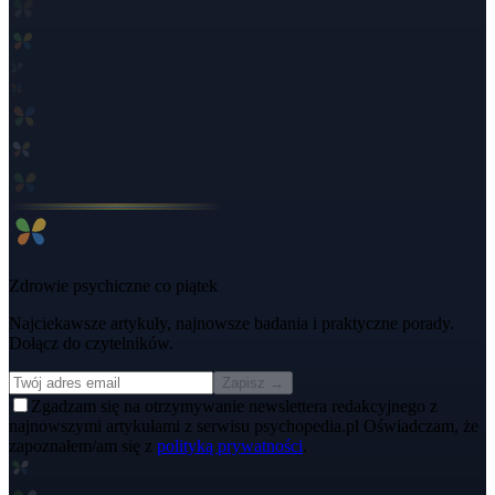
Zdrowie psychiczne co piątek
Najciekawsze artykuły, najnowsze badania i praktyczne porady.
Dołącz do czytelników.
Zapisz →
Zgadzam się na otrzymywanie newslettera redakcyjnego z
najnowszymi artykułami z serwisu psychopedia.pl Oświadczam, że
zapoznałem/am się z
polityką prywatności
.