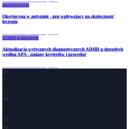
neurodywersja
Oksytocyna w autyzmie - gen wpływający na skuteczność
leczenia
4 mies. temu
·
13 min czytania
ADHD u dorosłych
Aktualizacja wytycznych diagnostycznych ADHD u dorosłych
według APA - zmiany kryteriów i procedur
4 mies. temu
·
12 min czytania