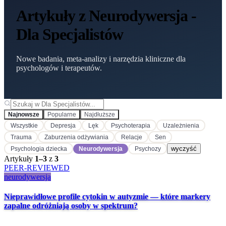
Artykuły z Neurodywersja -
Dla Specjalistów
Nowe badania, meta-analizy i narzędzia kliniczne dla
psychologów i terapeutów.
Najnowsze
Popularne
Najdłuższe
Wszystkie
Depresja
Lęk
Psychoterapia
Uzależnienia
Trauma
Zaburzenia odżywiania
Relacje
Sen
wyczyść
Psychologia dziecka
Neurodywersja
Psychozy
Artykuły
1
–
3
z
3
PEER-REVIEWED
neurodywersja
Nieprawidłowe profile cytokin w autyzmie — które markery
zapalne odróżniają osoby w spektrum?
2 mies. temu
·
10 min czytania