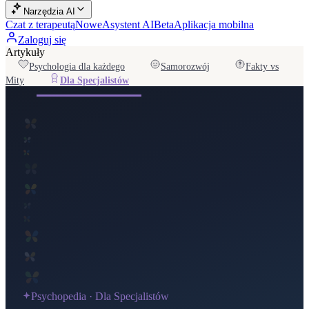
Narzędzia AI
Czat z terapeutą
Nowe
Asystent AI
Beta
Aplikacja mobilna
Zaloguj się
Artykuły
Psychologia dla każdego
Samorozwój
Fakty vs
Mity
Dla Specjalistów
Psychopedia ·
Dla Specjalistów