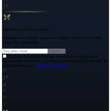
Zdrowie psychiczne co piątek
Najciekawsze artykuły, najnowsze badania i praktyczne porady.
Dołącz do czytelników.
Zapisz →
Zgadzam się na otrzymywanie newslettera redakcyjnego z
najnowszymi artykułami z serwisu psychopedia.pl Oświadczam, że
zapoznałem/am się z
polityką prywatności
.