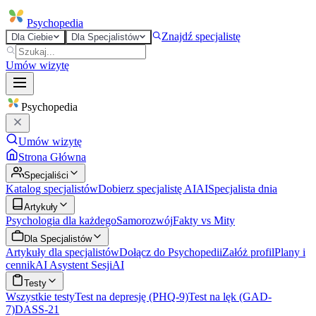
Psycho
pedia
Znajdź specjalistę
Dla Ciebie
Dla Specjalistów
Umów wizytę
Psycho
pedia
Umów wizytę
Strona Główna
Specjaliści
Katalog specjalistów
Dobierz specjalistę AI
AI
Specjalista dnia
Artykuły
Psychologia dla każdego
Samorozwój
Fakty vs Mity
Dla Specjalistów
Artykuły dla specjalistów
Dołącz do Psychopedii
Załóż profil
Plany i
cennik
AI Asystent Sesji
AI
Testy
Wszystkie testy
Test na depresję (PHQ-9)
Test na lęk (GAD-
7)
DASS-21